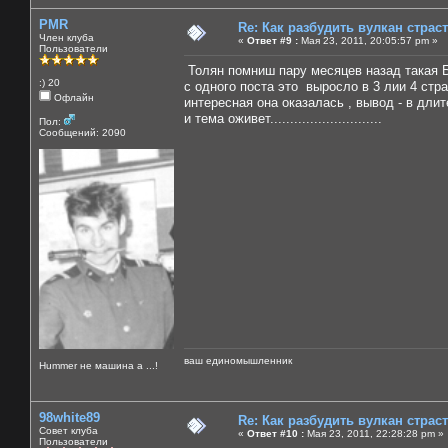
PMR
Re: Как разбудить вулкан страс
Член клуба
«
Ответ #9 :
Мая 23, 2011, 20:05:57 pm »
Пользователи
Толян помниш пару месяцев назад такая Б
:) 20
с одного поста это выросло в 3 лии 4 стр
Офлайн
интересная она оказалась , вывод - в дли
и тема оживет............................
Пол:
Сообщений: 2090
ваш единомышленник
Нummer не машина а ...!
98white89
Re: Как разбудить вулкан страс
Совет клуба
«
Ответ #10 :
Мая 23, 2011, 22:28:28 pm »
Пользователи