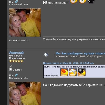
Пол:
НЕ брат,интерес!!
Сообщений: 353
Хочешь быть умным, научись разумно спрашивать, вни
как всегда вместе
Анатолий
Re: Как разбудить вулкан страс
Член клуба
«
Ответ #4 :
Мая 13, 2011, 15:06:47 pm »
Пользователи
Цитата: krava от Мая 12, 2011, 21:12:55 pm
:) 2
Толян - это ты? Ты шо на форуме кроя и шитья заре
Офлайн
Пол:
много букоф.
Сообщений: 353
Санька,можно подумать тебе стриптиз не 