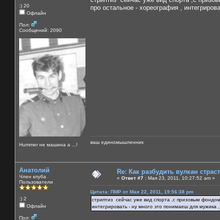
:) 20
про остальное - хореография , интегриров
Офлайн
Пол:
Сообщений: 2090
ваш единомышленник
Нummer не машина а ...!
Анатолий
Re: Как разбудить вулкан страс
Член клуба
«
Ответ #7 :
Мая 23, 2011, 10:27:52 am »
Пользователи
Цитата: ПМР от Мая 22, 2011, 19:56:38 pm
:) 2
стриптиз сейчас уже вид спорта ,с призовым фондом 
Офлайн
интегрировать - ну много это понимаеш для мужика 
Пол: