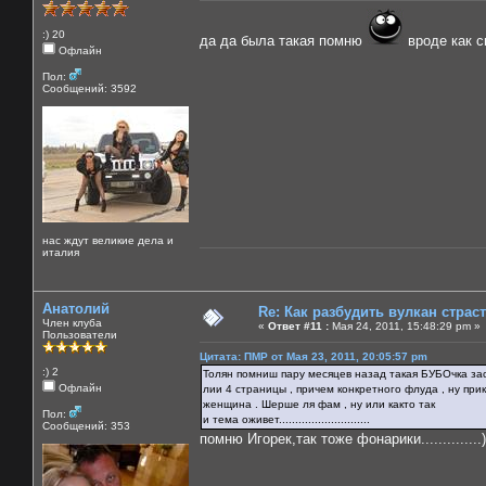
:) 20
да да была такая помню
вроде как 
Офлайн
Пол:
Сообщений: 3592
нас ждут великие дела и
италия
Анатолий
Re: Как разбудить вулкан страс
Член клуба
«
Ответ #11 :
Мая 24, 2011, 15:48:29 pm »
Пользователи
Цитата: ПМР от Мая 23, 2011, 20:05:57 pm
:) 2
Толян помниш пару месяцев назад такая БУБОчка засв
Офлайн
лии 4 страницы , причем конкретного флуда , ну при
женщина . Шерше ля фам , ну или както так
Пол:
и тема оживет............................
Сообщений: 353
помню Игорек,так тоже фонарики..............))))