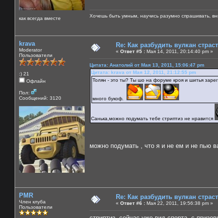
Хочешь быть умным, научись разумно спрашивать, вни
как всегда вместе
krava
Re: Как разбудить вулкан страс
Moderator
«
Ответ #5 :
Мая 14, 2011, 20:14:40 pm »
Пользователи
Цитата: Анатолий от Мая 13, 2011, 15:06:47 pm
Цитата: krava от Мая 12, 2011, 21:12:55 pm
:) 21
Толян - это ты? Ты шо на форуме кроя и шитья зар
Офлайн
Пол:
Сообщений: 3120
много букоф.
Санька,можно подумать тебе стриптиз не нравится
можно подумать , что я и не ем и не пью в
PMR
Re: Как разбудить вулкан страс
Член клуба
«
Ответ #6 :
Мая 22, 2011, 19:56:38 pm »
Пользователи
стриптиз сейчас уже вид спорта ,с призов