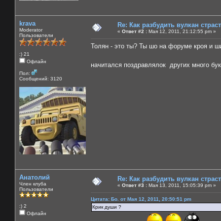
krava
Re: Как разбудить вулкан страс
Moderator
«
Ответ #2 :
Мая 12, 2011, 21:12:55 pm »
Пользователи
Толян - это ты? Ты шо на форуме кроя и 
:) 21
Офлайн
начитался поздравлялок других много б
Пол:
Сообщений: 3120
Анатолий
Re: Как разбудить вулкан страс
Член клуба
«
Ответ #3 :
Мая 13, 2011, 15:05:39 pm »
Пользователи
Цитата: Бо. от Мая 12, 2011, 20:50:51 pm
:) 2
Крик души ?
Офлайн