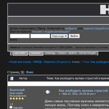
Добро пожаловать,
Гость
. Пожалуйста,
войдите
или
зарегистрируйтес
Вам не пришло
письмо с кодом активации?
Войти
Новости
: Клубные Наклейки находятся У ДИМ ДИМА . прошу наклеивать у негоже 
НА САЙТ
НАЧАЛО
ПОМОЩЬ
ПОИСК
ВОЙТИ
РЕГИСТРАЦИЯ
>
Клуб вне клуба
>
ФЛУД
>
Берлога
(Модератор:
krava
) > Тема:
Как разбудит
Страниц: [
1
]
Вниз
Автор
Тема: Как разбудить вулкан страстей в муж
0 Пользователей и 4 Гостей смотрят эту тему.
Анатолий
Как разбудить вулкан страстей
Член клуба
«
:
Мая 12, 2011, 20:15:34 pm »
Пользователи
Даже самые пассивные мужчины меняются н
:) 2
личную жизнь. Поэтому ключ к невероятн
Офлайн
станцевавшая стриптиз, не оставят равно