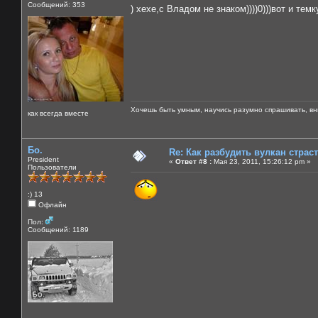
Сообщений: 353
) хехе,с Владом не знаком))))0)))вот и тем
Хочешь быть умным, научись разумно спрашивать, вни
как всегда вместе
Бо.
Re: Как разбудить вулкан страс
President
«
Ответ #8 :
Мая 23, 2011, 15:26:12 pm »
Пользователи
:) 13
Офлайн
Пол:
Сообщений: 1189