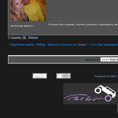
Хочешь быть умным, научись разумно спрашивать, вни
как всегда вместе
Страниц: [
1
]
Вверх
>
Клуб вне клуба
>
ФЛУД
>
Берлога
(Модератор:
krava
) > Тема:
Как разбудит
Перейти в:
Powered by SMF 1