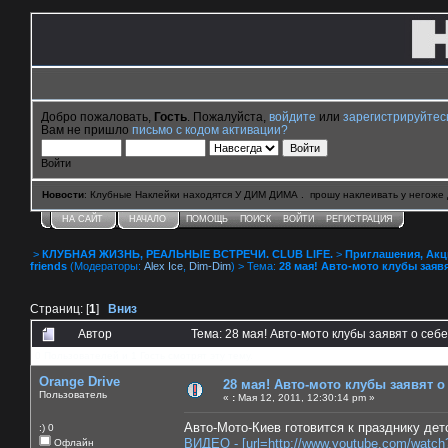
Добро пожаловать,
Гость
. Пожалуйста,
войдите
или
зарегистрируйтес
Вам не пришло
письмо с кодом активации?
Войти
Новости
: Клубные Наклейки находятся У ДИМ ДИМА . прошу наклеивать у негоже 
НА САЙТ
НАЧАЛО
ПОМОЩЬ
ПОИСК
ВОЙТИ
РЕГИСТРАЦИЯ
>
КЛУБНАЯ ЖИЗНЬ, РЕАЛЬНЫЕ ВСТРЕЧИ. CLUB LIFE.
>
Приглашения, Акции 
friends
(Модераторы:
Alex Ice
,
Dim-Dim
) > Тема:
28 мая! Авто-мото клубы заяв
Страниц: [
1
]
Вниз
Автор
Тема: 28 мая! Авто-мото клубы заявят о себ
0 Пользователей и 1 Гость смотрят эту тему.
Orange Drive
28 мая! Авто-мото клубы заявят о
Пользователь
«
:
Мая 12, 2011, 12:30:14 pm »
Авто-Мото-Киев готовится к празднику де
:) 0
ВИДЕО - [url=http://www.youtube.com/watc
Офлайн