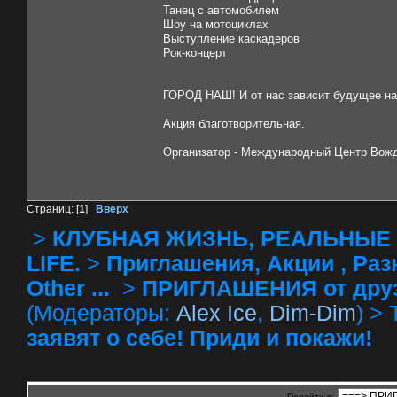
Танец с автомобилем
Шоу на мотоциклах
Выступление каскадеров
Рок-концерт
ГОРОД НАШ! И от нас зависит будущее на
Акция благотворительная.
Организатор - Международный Центр Вожд
Страниц: [
1
]
Вверх
>
КЛУБНАЯ ЖИЗНЬ, РЕАЛЬНЫЕ 
LIFE.
>
Приглашения, Акции , Разное
Other ...
>
ПРИГЛАШЕНИЯ от друзей 
(Модераторы:
Alex Ice
,
Dim-Dim
) >
заявят о себе! Приди и покажи!
Перейти в: