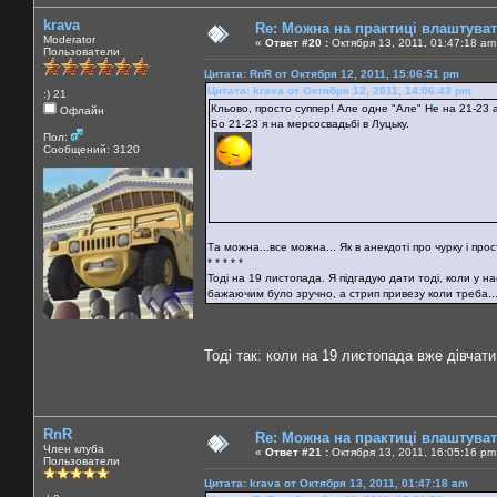
krava
Re: Можна на практиці влаштува
Moderator
«
Ответ #20 :
Октября 13, 2011, 01:47:18 am
Пользователи
Цитата: RnR от Октября 12, 2011, 15:06:51 pm
Цитата: krava от Октября 12, 2011, 14:06:43 pm
:) 21
Кльово, просто суппер! Але одне "Але" Не на 21-23 а
Офлайн
Бо 21-23 я на мерсосвадьбі в Луцьку.
Пол:
Сообщений: 3120
Та можна...все можна... Як в анекдоті про чурку і прости
* * * * *
Тоді на 19 листопада. Я підгадую дати тоді, коли у н
бажаючим було зручно, а стрип привезу коли треба...
Тоді так: коли на 19 листопада вже дівча
RnR
Re: Можна на практиці влаштува
Член клуба
«
Ответ #21 :
Октября 13, 2011, 16:05:16 pm
Пользователи
Цитата: krava от Октября 13, 2011, 01:47:18 am