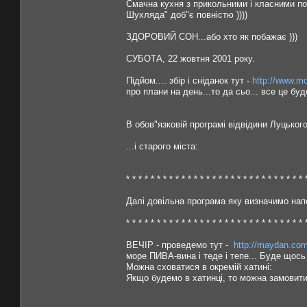
Смачна кухня з прикольними і класними по
Шухляда" доб"є повністю ))))
ЗДОРОВИЙ СОН...або хто як побажає )))
СУБОТА, 22 жовтня 2001 року.
Підйом.... збір і сніданок тут -
http://www.m
про плани на день...то да сьо... все це бу
В обов"язковій програмі відвідини Луцького
...і старого міста:
* * * * * * * * * * * * * * * * * * * * * * * * * * * * * 
Далі довільна програма яку визначимо нап
* * * * * * * * * * * * * * * * * * * * * * * * * * * * * 
ВЕЧІР - проведемо тут -
http://maydan.com
море ПИВА-вина і теде і тепе... Буде щось т
Можна сховатися в окремій хатині:
Якщо будемо в хатинці, то можна замовити 