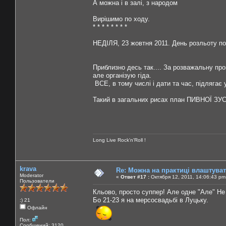
А можна і в залі, з народом
Вирішимо по ходу.
* * * * * * * *
НЕДІЛЯ, 23 жовтня 2011. День розльоту по г
Приблизно десь так.... За розважальну пр
але організую гіда.
ВСЕ, в тому числі і дати та час, підлягає
Такий в загальних рисах план ПИВНОЇ ЗУС
Long Live Rock'n'Roll !
krava
Re: Можна на практиці влаштува
Moderator
«
Ответ #17 :
Октября 12, 2011, 14:06:43 pm
Пользователи
Кльово, просто суппер! Але одне "Але" Не 
Бо 21-23 я на мерсосвадьбі в Луцьку.
:) 21
Офлайн
Пол:
Сообщений: 3120