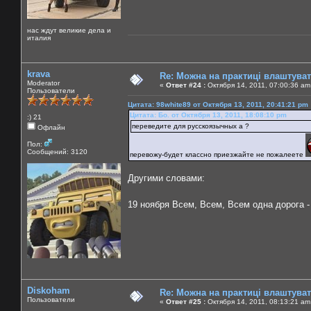
нас ждут великие дела и
италия
krava
Re: Можна на практиці влаштува
Moderator
«
Ответ #24 :
Октября 14, 2011, 07:00:36 am
Пользователи
Цитата: 98white89 от Октября 13, 2011, 20:41:21 pm
Цитата: Бо. от Октября 13, 2011, 18:08:10 pm
:) 21
переведите для русскоязычных а ?
Офлайн
Пол:
Сообщений: 3120
перевожу-будет классно приезжайте не пожалеете
Другими словами:
19 ноября Всем, Всем, Всем одна дорога 
Diskoham
Re: Можна на практиці влаштува
Пользователи
«
Ответ #25 :
Октября 14, 2011, 08:13:21 am