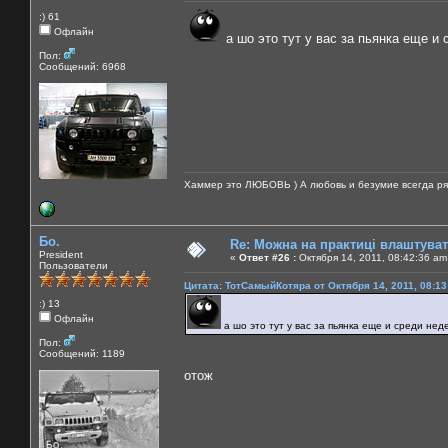
:) 61
Офлайн
а шо это тут у вас за пьянка еще и
Пол:
Сообщений: 6968
Хаммер это ЛЮБОВЬ ) А любовь и безумие всегда ря
Бо.
Re: Можна на практиці влаштува
President
«
Ответ #26 :
Октября 14, 2011, 08:42:36 am
Пользователи
Цитата: ТотСамыйКотяра от Октября 14, 2011, 08:13
:) 13
Офлайн
а шо это тут у вас за пьянка еще и среди нед
Пол:
Сообщений: 1189
отож