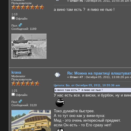
«
Ответ #6 :
Октября 05, 2011, 10:55:36 am 
Пользователи
а вино там есть ? я пиво не пью !
:) 13
Офлайн
Пол:
Сообщений: 1189
krava
Re: Можна на практиці влаштува
Moderator
«
Ответ #7 :
Октября 05, 2011, 13:08:26 pm 
Пользователи
Цитата: Бо. от Октября 05, 2011, 10:55:36 am
а вино там есть ? я пиво не пью !
:) 21
У нас есть все. и виски, и бурбон, ну и вин
Офлайн
Пол:
Сообщений: 3120
Токо думайте быстрее.
А то тут оно как у вини-пуха:
Мед - это очень интересный предмет.
если Он есть - то Его сразу нет!