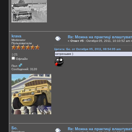
krava
Re: Можна на практиці влаштува
Moderator
«
Ответ #5 :
Октября 05, 2011, 10:10:52 am 
Пользователи
Цитата: Бо. от Октября 05, 2011, 08:54:05 am
хитренькие )
:) 21
Офлайн
Пол:
Сообщений: 3120
Бо.
Re: Можна на практиці влаштува
President