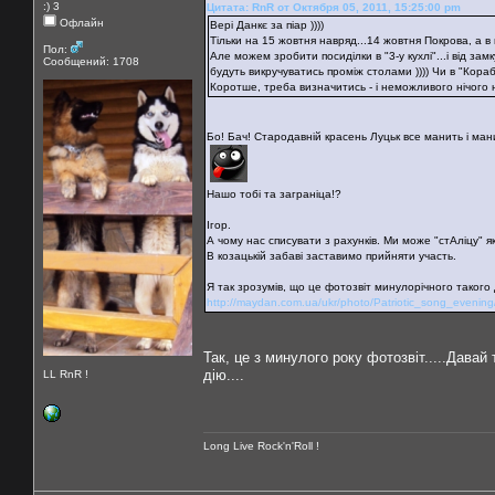
:) 3
Цитата: RnR от Октября 05, 2011, 15:25:00 pm
Офлайн
Вері Данкє за піар ))))
Тільки на 15 жовтня навряд...14 жовтня Покрова, а в н
Пол:
Але можем зробити посиділки в "3-у кухлі"...і від з
Сообщений: 1708
будуть викручуватись проміж столами )))) Чи в "Кора
Коротше, треба визначитись - і неможливого нічого н
Бо! Бач! Стародавній красень Луцьк все манить і мани
Нашо тобі та заграніца!?
Ігор.
А чому нас списувати з рахунків. Ми може "стАліцу" я
В козацькій забаві заставимо прийняти участь.
Я так зрозумів, що це фотозвіт минулорічного такого 
http://maydan.com.ua/ukr/photo/Patriotic_song_evening
Так, це з минулого року фотозвіт.....Дава
дію....
LL RnR !
Long Live Rock'n'Roll !