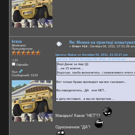
krava
Re: Можна на практиці влаштува
Moderator
«
Ответ #14 :
Октября 06, 2011, 07:51:38 am
Пользователи
Цитата: Makar от Октября 05, 2011, 21:15:27 pm
Цитата: RnR от Октября 05, 2011, 15:25:00 pm
:) 21
Вері Данкє за піар ))))
Офлайн
....на 15 жовтня....
Пол:
Коротше, треба визначитись - і неможливого нічого н
Сообщений: 3120
Вот только Крава пропиарит как все съезжают...
Вы определитесь...ДА или НЕТ...
и дату поставьте.. а мы не пропустим....
Макарыч! Какое "НЕТ"!?
Однозначное "ДА"!