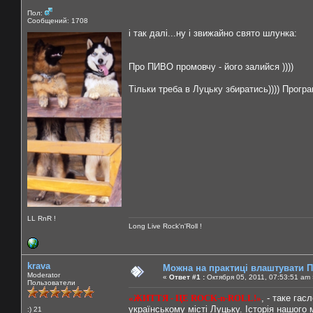
Пол:
Сообщений: 1708
і так далі...ну і звижайно свято шлунка:
Про ПИВО промовчу - його залийся ))))
Тільки треба в Луцьку збиратись)))) Програ
LL RnR !
Long Live Rock'n'Roll !
krava
Можна на практиці влаштувати 
Moderator
«
Ответ #1 :
Октября 05, 2011, 07:53:51 am 
Пользователи
«ЖИТТЯ - ЦЕ ROCK-n-ROLL!»
, - таке гас
українському місті Луцьку. Історія нашого 
:) 21