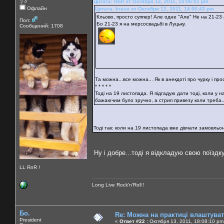
:) 3
Цитата: RnR от Октября 12, 2011, 15:06:51 pm
Офлайн
Цитата: krava от Октября 12, 2011, 14:06:43 pm
Кльово, просто суппер! Але одне "Але" Не на 21-23 а
Пол:
Бо 21-23 я на мерсосвадьбі в Луцьку.
Сообщений: 1708
Та можна...все можна... Як в анекдоті про чурку і прост
* * * * *
Тоді на 19 листопада. Я підгадую дати тоді, коли у 
бажаючим було зручно, а стрип привезу коли треба..
Тоді так: коли на 19 листопада вже дівчати замовль
Ну і добре...тоді я відкладую свою поїздку 
LL RnR !
Long Live Rock'n'Roll !
Бо.
Re: Можна на практиці влаштува
President
«
Ответ #22 :
Октября 13, 2011, 18:08:10 pm