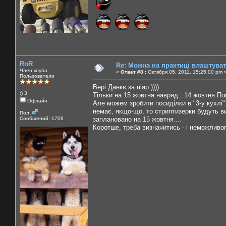
RnR
Re: Можна на практиці влаштува
Член клуба
«
Ответ #8 :
Октября 05, 2011, 15:25:00 pm 
Пользователи
Вері Данкє за піар ))))
:) 3
Тільки на 15 жовтня навряд...14 жовтня Покр
Офлайн
Але можем зробити посиділки в "3-у кухлі".
немає, якщо-що, то стриптизерки будуть в
Пол:
Сообщений: 1708
заплановано на 15 жовтня....
Коротше, треба визначитись - і неможливого