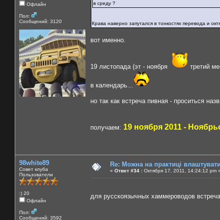
в среду ?
Офлайн
Пол:
Сообщений: 3120
Крава наверно запутался в тонкостях перевода и ок
вот именно.
19 листопада (эт - ноября
третий ме
в календарь...
но так как встреча пивная - проситься на
19 ноября 2011 - Ноябр
получаем:
98white89
Re: Можна на практиці влаштуват
Совет клуба
«
Ответ #34 :
Октября 17, 2011, 14:24:12 pm 
Пользователи
:) 20
для русскоязычных хаммероводов встреч
Офлайн
Пол:
Сообщений: 3592