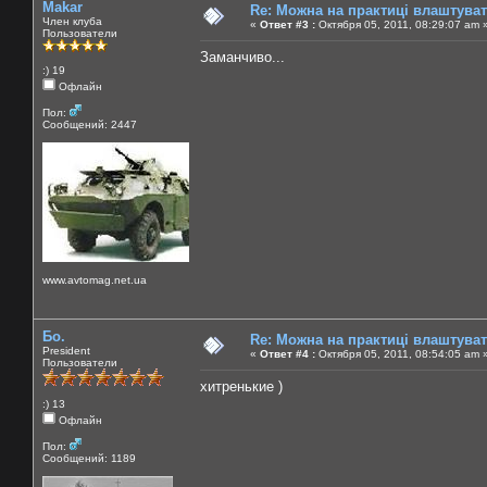
Makar
Re: Можна на практиці влаштува
Член клуба
«
Ответ #3 :
Октября 05, 2011, 08:29:07 am 
Пользователи
Заманчиво...
:) 19
Офлайн
Пол:
Сообщений: 2447
www.avtomag.net.ua
Бо.
Re: Можна на практиці влаштува
President
«
Ответ #4 :
Октября 05, 2011, 08:54:05 am 
Пользователи
хитренькие )
:) 13
Офлайн
Пол:
Сообщений: 1189