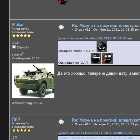
Makar
Re: Можна на практиці влаштува
Член клуба
«
Ответ #15 :
Октября 11, 2011, 16:08:35 pm
Пользователи
Цитата: krava от Октября 06, 2011, 07:51:38 am
:) 19
Офлайн
Макарыч! Какое "НЕТ"!?
Пол:
Сообщений: 2447
Однозначное "ДА"!
Да это хорошо, таперече давай дату и мес
www.avtomag.net.ua
RnR
Re: Можна на практиці влаштува
Член клуба
«
Ответ #16 :
Октября 11, 2011, 22:07:23 pm
Пользователи
Цитата: Makar от Октября 11, 2011, 16:08:35 pm
:) 3
Цитата: krava от Октября 06, 2011, 07:51:38 am