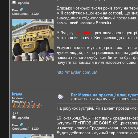
Офлайн
Близько чотирьох тисяч років тому на терит
Пол:
VIII століттях нашої ери на острові, що зн
Сообщений: 3120
знаходилися східнослов’янські поселення.
замок, який назвали Верхнім.
У Луцьку
"Майдан"
розташувався в центрі 
метрів вниз по вул. Винниченка до авто зн
Розумні люди кажуть, що рок-н-рол – це ст
духом людей, які не розмінюються на дрібн
нашого пивного клубу, ким би ти не був, ф
почуття та помисли в ямі масово-попсової і
http://maydan.com.ua/
krava
Re: Можна на практиці влаштува
Moderator
«
Ответ #2 :
Октября 05, 2011, 08:09:53 am 
Пользователи
На рахунок зустрічі. Як варіант проводимо 
:) 21
16 октября,г.Луцк.Фестиваль средневеков
Офлайн
бугурты,ГРУППОВЫЕ БОИ 5 Х5 ,ристалище
Пол:
и мастер классы.Средневековая ярмарка,с
Сообщений: 3120
Будет действовать лучный тир,прокат дос