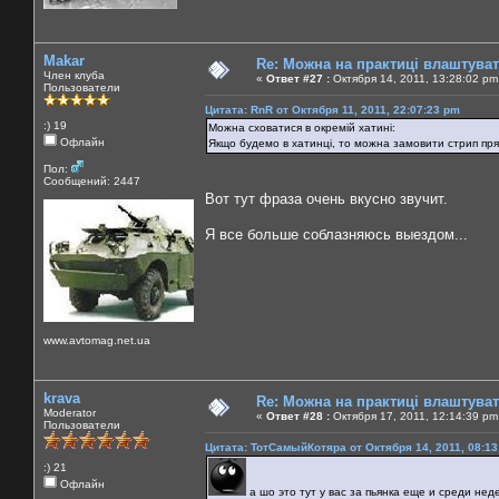
Makar
Re: Можна на практиці влаштува
Член клуба
«
Ответ #27 :
Октября 14, 2011, 13:28:02 pm
Пользователи
Цитата: RnR от Октября 11, 2011, 22:07:23 pm
:) 19
Можна сховатися в окремій хатині:
Офлайн
Якщо будемо в хатинці, то можна замовити стрип прям 
Пол:
Сообщений: 2447
Вот тут фраза очень вкусно звучит.
Я все больше соблазняюсь выездом...
www.avtomag.net.ua
krava
Re: Можна на практиці влаштува
Moderator
«
Ответ #28 :
Октября 17, 2011, 12:14:39 pm
Пользователи
Цитата: ТотСамыйКотяра от Октября 14, 2011, 08:13
:) 21
Офлайн
а шо это тут у вас за пьянка еще и среди нед