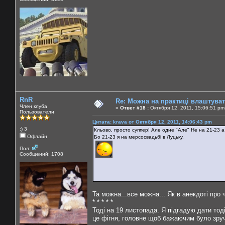
RnR
Re: Можна на практиці влаштува
Член клуба
«
Ответ #18 :
Октября 12, 2011, 15:06:51 pm
Пользователи
Цитата: krava от Октября 12, 2011, 14:06:43 pm
:) 3
Кльово, просто суппер! Але одне "Але" Не на 21-23 а 
Офлайн
Бо 21-23 я на мерсосвадьбі в Луцьку.
Пол:
Сообщений: 1708
Та можна...все можна... Як в анекдоті про чу
* * * * *
Тоді на 19 листопада. Я підгадую дати тод
це фігня, головне щоб бажаючим було зручн