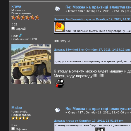
krava
Re: Можна на практиці влаштуват
Moderator
«
Ответ #36 :
Октября 17, 2011, 21:51:15 pm 
Пользователи
Цитата: ТотСамыйКотяра от Октября 17, 2011, 14:31
:) 21
Офлайн
блин эт больше тысячи км в одну сторону.....
Пол:
Сообщений: 3120
потому и:
Цитата: 98white89 от Октября 17, 2011, 14:24:12 pm
для русскоязычных хаммероводов встреча пройдет 
К этому моменту можно будет машину и дот
Месяц ходу параходу!!!!!!!!!!
Makar
Re: Можна на практиці влаштуват
Член клуба
«
Ответ #37 :
Октября 18, 2011, 13:45:06 pm 
Пользователи
Цитата: krava от Октября 17, 2011, 21:51:15 pm
:) 19
К этому моменту можно будет машину и дотолкать или
Офлайн