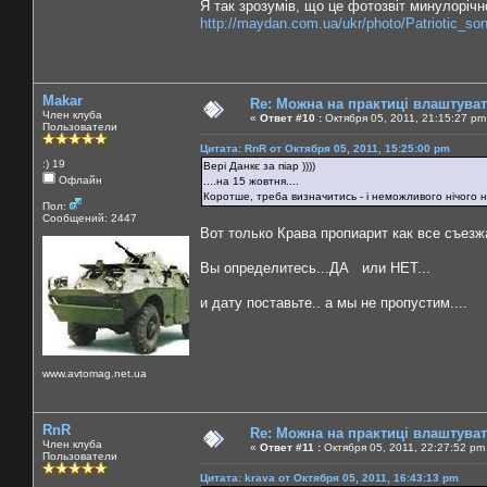
Я так зрозумів, що це фотозвіт минулорічно
http://maydan.com.ua/ukr/photo/Patriotic_so
Makar
Re: Можна на практиці влаштува
Член клуба
«
Ответ #10 :
Октября 05, 2011, 21:15:27 pm
Пользователи
Цитата: RnR от Октября 05, 2011, 15:25:00 pm
:) 19
Вері Данкє за піар ))))
Офлайн
....на 15 жовтня....
Коротше, треба визначитись - і неможливого нічого н
Пол:
Сообщений: 2447
Вот только Крава пропиарит как все съезжа
Вы определитесь...ДА или НЕТ...
и дату поставьте.. а мы не пропустим....
www.avtomag.net.ua
RnR
Re: Можна на практиці влаштува
Член клуба
«
Ответ #11 :
Октября 05, 2011, 22:27:52 pm
Пользователи
Цитата: krava от Октября 05, 2011, 16:43:13 pm