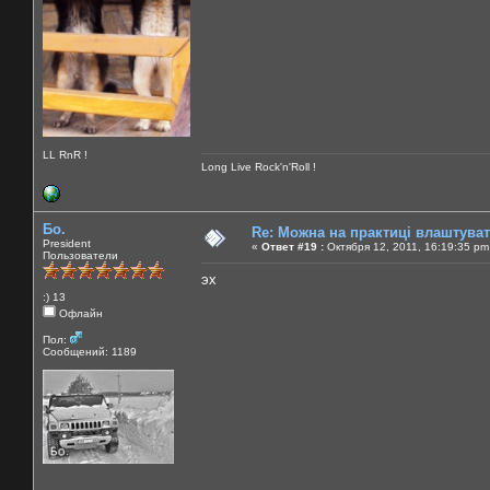
LL RnR !
Long Live Rock'n'Roll !
Бо.
Re: Можна на практиці влаштува
President
«
Ответ #19 :
Октября 12, 2011, 16:19:35 pm
Пользователи
эх
:) 13
Офлайн
Пол:
Сообщений: 1189