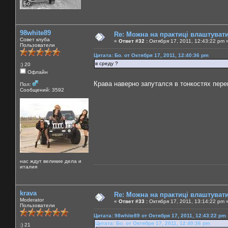
98white89
Re: Можна на практиці влаштуват
Совет клуба
«
Ответ #32 :
Октября 17, 2011, 12:43:22 pm 
Пользователи
Цитата: Бо. от Октября 17, 2011, 12:40:36 pm
в среду ?
:) 20
Офлайн
Крава наверно запутался в тонкостях пер
Пол:
Сообщений: 3592
нас ждут великие дела и
италия
krava
Re: Можна на практиці влаштуват
Moderator
«
Ответ #33 :
Октября 17, 2011, 13:14:22 pm 
Пользователи
Цитата: 98white89 от Октября 17, 2011, 12:43:22 pm
Цитата: Бо. от Октября 17, 2011, 12:40:36 pm
:) 21