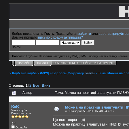
Добро пожаловать,
Гость
. Пожалуйста,
войдите
или
зарегистрируйтес
Вам не пришло
письмо с кодом активации?
Войти
Новости
: Клубные Наклейки находятся У ДИМ ДИМА . прошу наклеивать у негоже 
НА САЙТ
НАЧАЛО
ПОМОЩЬ
ПОИСК
ВОЙТИ
РЕГИСТРАЦИЯ
>
Клуб вне клуба
>
ФЛУД
>
Берлога
(Модератор:
krava
) > Тема:
Можна на пра
Страниц: [
1
]
2
Все
Вниз
Автор
Тема: Можна на практиці влаштувати ПИВНУ 
0 Пользователей и 2 Гостей смотрят эту тему.
RnR
Можна на практиці влаштувати ПИ
Член клуба
«
:
Октября 05, 2011, 07:48:24 am »
Пользователи
Це все теорія... )))
:) 3
Можна на практиці влаштувати ПИВНУ зуст
Офлайн