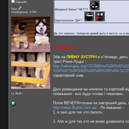
Офлайн
Пол:
Макарыч! Какое "НЕТ"!?
Сообщений: 1708
Однозначное "ДА"!
Да это хорошо, таперече давай дату и место, ну а м
ПРОПОНУЮ:
Збір на
ПИВНУ ЗУСТРІЧ
в п"ятницю, десь 
трасі Рівне-Луцьк -
http://wikimapia.org/7257890/ru/%
%D0%B7%D0%BD%D0%B0%D0%BA-%C2
характерний знак....
Далі розміщення на ночівлю та короткий ві
побажання - все буде готово і чекатиме...
LL RnR !
Потім ВЕЧЕРЯ+плани на завтрішній день, 
http://www.3kuhol.com.ua/
. По бажанню -
1. в залі для тих хто палить:
2. Або ж для тих хто не може дозволити с