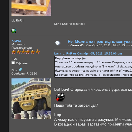
LL RnR !
Long Live Rock'n'Roll !
krava
Re: Можна на практиці влаштува
Moderator
«
Ответ #9 :
Октября 05, 2011, 16:43:13 pm 
Пользователи
Цитата: RnR от Октября 05, 2011, 15:25:00 pm
Вері Данкє за піар ))))
:) 21
Тільки на 15 жовтня навряд...14 жовтня Покрова, а в на
Офлайн
Але можем зробити посиділки в "3-у кухлі"...і від за
Пол:
будуть викручуватись проміж столами )))) Чи в "Кора
Сообщений: 3120
Коротше, треба визначитись - і неможливого нічого н
Бо! Бач! Стародавній красень Луцьк все ма
Нашо тобі та заграніца!?
Ігор.
А чому нас списувати з рахунків. Ми може 
В козацькій забаві заставимо прийняти уча