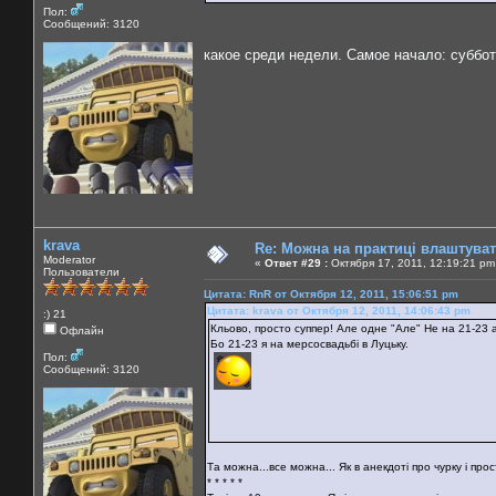
Пол:
Сообщений: 3120
какое среди недели. Самое начало: суббот
krava
Re: Можна на практиці влаштува
Moderator
«
Ответ #29 :
Октября 17, 2011, 12:19:21 pm
Пользователи
Цитата: RnR от Октября 12, 2011, 15:06:51 pm
Цитата: krava от Октября 12, 2011, 14:06:43 pm
:) 21
Кльово, просто суппер! Але одне "Але" Не на 21-23 а
Офлайн
Бо 21-23 я на мерсосвадьбі в Луцьку.
Пол:
Сообщений: 3120
Та можна...все можна... Як в анекдоті про чурку і прости
* * * * *