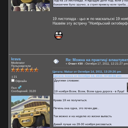
Тоді на 19 листопада. Я підгадую дати тоді, коли у н
бажаючим було зручно, а стрип привезу коли треба...
19 листопада - цьо ж по маскальскі 19 нояб
Назвём эту встречу "Ноябрьский октоберф
krava
Re: Можна на практиці влаштува
Moderator
«
Ответ #30 :
Октября 17, 2011, 12:21:27 pm
Пользователи
Цитата: Makar от Октября 14, 2011, 13:29:26 pm
Цитата: krava от Октября 14, 2011, 07:00:36 am
:) 21
Другими словами:
Офлайн
Пол:
Сообщений: 3120
19 ноября Всем, Всем, Всем одна дорога - в Луцк!
Крава 19 не получиться.
Печень она одна, это почек две..
Так можно и на неделю из жизни выпасть
Давай лучше на 28-30 ноября рисоваться.