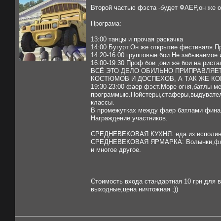
Второй частью фэста -будет ФАЕР,он же ог
Програма:
13:00 танцы и прочая раскачка
14:00 Бугурт.Он же открытие фестиваля.П
14:20-16:00 групповые бои.Не забываемое и
16:00-19:30 Проф бои ,они же бои на рист
ВСЁ ЭТО ДЕЛО ОБИЛЬНО ПРИПРАВЛЯ
КОСТЮМОВ И ДОСПЕХОВ, А ТАК ЖЕ КО
19:30-23:00 фаер фэст.Море огня,батлы м
программыю.Пойстеры,стаферы,выдуватели
классы.
В промежутках между фаер батлами финал
Награждение участников.
СРЕДНЕВЕКОВАЯ КУХНЯ: еда из исполинских
СРЕДНЕВЕКОВАЯ ЯРМАРКА: Волынки,флейт
и многое другое.
Стоимость входа стандартная 10 грн для в
выходные,цена ничтожная ;))