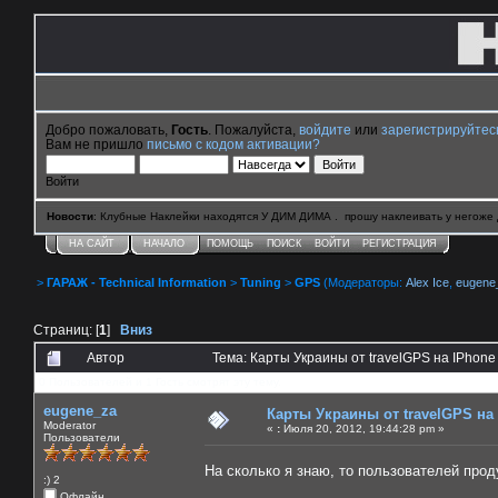
Добро пожаловать,
Гость
. Пожалуйста,
войдите
или
зарегистрируйтес
Вам не пришло
письмо с кодом активации?
Войти
Новости
: Клубные Наклейки находятся У ДИМ ДИМА . прошу наклеивать у негоже 
НА САЙТ
НАЧАЛО
ПОМОЩЬ
ПОИСК
ВОЙТИ
РЕГИСТРАЦИЯ
>
ГАРАЖ - Technical Information
>
Tuning
>
GPS
(Модераторы:
Alex Ice
,
eugene
Страниц: [
1
]
Вниз
Автор
Тема: Карты Украины от travelGPS на IPhone
0 Пользователей и 1 Гость смотрят эту тему.
eugene_za
Карты Украины от travelGPS на 
Moderator
«
:
Июля 20, 2012, 19:44:28 pm »
Пользователи
На сколько я знаю, то пользователей прод
:) 2
Офлайн