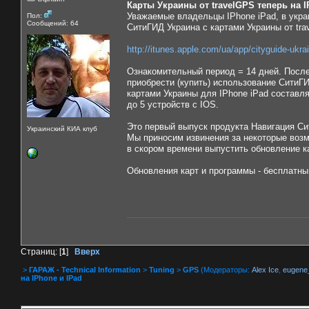
Карты Украины от travelGPS теперь на I
Уважаемые владельцы IPhone iPad, в укра
Пол:
Сообщений: 64
СитиГИД Украина с картами Украины от tra
http://itunes.apple.com/ua/app/cityguide-ukr
Ознакомительный период = 14 дней. После
приобрести (купить) использование СитиГ
картами Украины для IPhone iPad составл
до 5 устройств с IOS.
Это первый выпуск продукта Навигация Си
Украинский КИА клуб
Мы приносим извинения за некоторые воз
в скором времени выпустить обновление к
Обновления карт и программы - бесплатны
Страниц: [
1
]
Вверх
>
ГАРАЖ - Technical Information
>
Tuning
>
GPS
(Модераторы:
Alex Ice
,
eugene
на IPhone и IPad