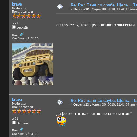
krava
Re: Re : Баня со сруба. Щель... Та
Moderator
«
Ответ #12 :
Марта 30, 2010, 11:40:13 am 
Пользователи
:) 21
он там есть, токо щель немного замазали 
Офлайн
Пол:
Сообщений: 3120
krava
Re: Re : Баня со сруба. Щель... Та
Moderator
«
Ответ #13 :
Марта 30, 2010, 11:41:04 am 
Пользователи
дефочки! как на счет по попе веничком?
:) 21
Офлайн
Пол:
Сообщений: 3120