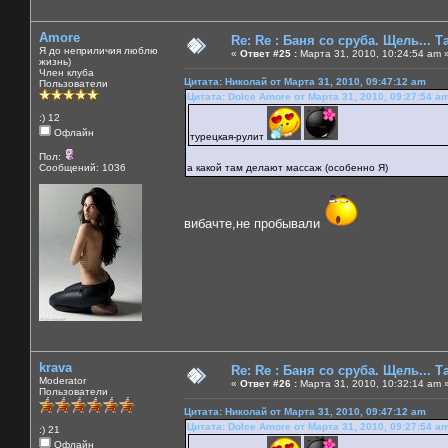
Amore
Re: Re : Баня со сруба. Щель... Та
Я до неприличия люблю
«
Ответ #25 :
Марта 31, 2010, 10:24:54 am 
жизнь)
Член клуба
Цитата: Николай от Марта 31, 2010, 09:47:12 am
Пользователи
Цитата: Dolce Amore от Марта 31, 2010, 09:27:54 a
:) 12
Офлайн
турецкая-рулит
Пол:
Сообщений: 1036
а какой там делают массаж (особенно Я)
вибачте,не пробывали
krava
Re: Re : Баня со сруба. Щель... Та
Moderator
«
Ответ #26 :
Марта 31, 2010, 10:32:14 am 
Пользователи
Цитата: Николай от Марта 31, 2010, 09:47:12 am
Цитата: Dolce Amore от Марта 31, 2010, 09:27:54 a
:) 21
Офлайн