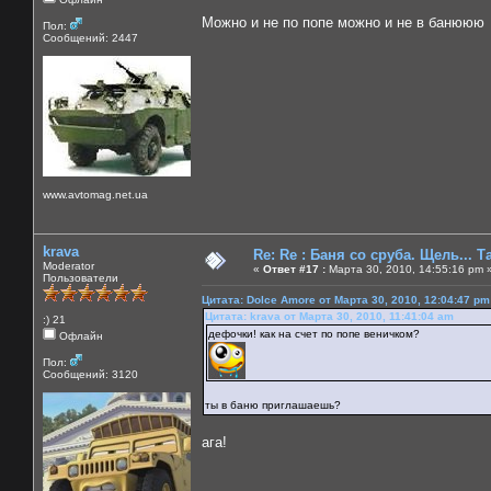
Можно и не по попе можно и не в банююю
Пол:
Сообщений: 2447
www.avtomag.net.ua
krava
Re: Re : Баня со сруба. Щель... Та
Moderator
«
Ответ #17 :
Марта 30, 2010, 14:55:16 pm 
Пользователи
Цитата: Dolce Amore от Марта 30, 2010, 12:04:47 pm
Цитата: krava от Марта 30, 2010, 11:41:04 am
:) 21
дефочки! как на счет по попе веничком?
Офлайн
Пол:
Сообщений: 3120
ты в баню приглашаешь?
ага!