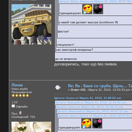
Цитата: Dolce Amore от Марта 31, 2010, 09:27:54
турецкая-рулит
а какой там делают массаж (особенно Я)
фастун!
специалист!
нас аматороф попаришь?
да не вопросик
договорились, токо чур без пиявок.
Ленаа
Re: Re : Баня со сруба. Щель... Та
Член клуба
«
Ответ #31 :
Марта 31, 2010, 13:53:33 pm 
Пользователи
Цитата: krava от Марта 31, 2010, 11:49:03 am
:) 12
Цитата: Николай от Марта 31, 2010, 11:40:41 am
Офлайн
Цитата: krava от Марта 31, 2010, 10:32:14 am
Цитата: Николай от Марта 31, 2010, 09:47:12 am
Пол:
Цитата: Dolce Amore от Марта 31, 2010, 09:27:54
Сообщений: 701
турецкая-рулит