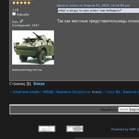
Цитата: krava от Апреля 01, 2010, 16:16:56 pm
:) 19
оппа! а когды ты ужо успел там побывать?
Офлайн
Так как местные представительницы отказ
Пол:
Сообщений: 2447
www.avtomag.net.ua
Страниц: [
1
]
Вверх
>
Клуб вне клуба
>
ФЛУД
>
Берлога
(Модератор:
krava
) > Тема:
Re : Баня со с
Перейти в:
Powered by SMF 1