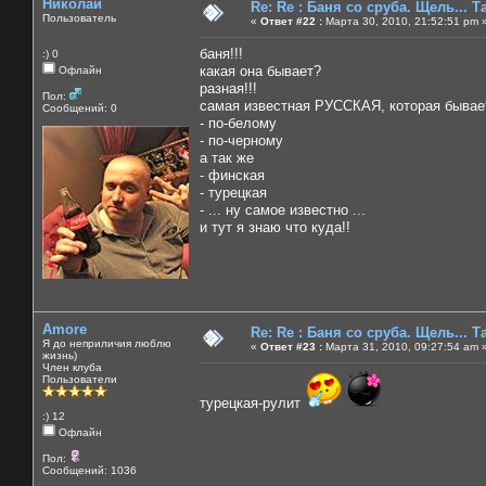
Николай
Re: Re : Баня со сруба. Щель... Та
Пользователь
«
Ответ #22 :
Марта 30, 2010, 21:52:51 pm 
баня!!!
:) 0
какая она бывает?
Офлайн
разная!!!
Пол:
самая известная РУССКАЯ, которая бывае
Сообщений: 0
- по-белому
- по-черному
а так же
- финская
- турецкая
- ... ну самое известно ...
и тут я знаю что куда!!
Amore
Re: Re : Баня со сруба. Щель... Та
Я до неприличия люблю
«
Ответ #23 :
Марта 31, 2010, 09:27:54 am 
жизнь)
Член клуба
Пользователи
турецкая-рулит
:) 12
Офлайн
Пол:
Сообщений: 1036