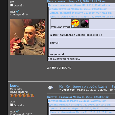
Цитата: krava от Марта 31, 2010, 11:49:03 am
:) 0
Цитата: Николай от Марта 31, 2010, 11:40:41 am
Офлайн
Цитата: krava от Марта 31, 2010, 10:32:14 am
Пол:
Цитата: Николай от Марта 31, 2010, 09:47:12 am
Сообщений: 0
Цитата: Dolce Amore от Марта 31, 2010, 09:27:54
турецкая-рулит
а какой там делают массаж (особенно Я)
фастун!
специалист!
нас аматороф попаришь?
да не вопросик
krava
Re: Re : Баня со сруба. Щель... Та
Moderator
«
Ответ #30 :
Марта 31, 2010, 12:29:07 pm 
Пользователи
Цитата: Николай от Марта 31, 2010, 12:03:27 pm
Цитата: krava от Марта 31, 2010, 11:49:03 am
:) 21
Цитата: Николай от Марта 31, 2010, 11:40:41 am
Офлайн
Цитата: krava от Марта 31, 2010, 10:32:14 am
Пол:
Цитата: Николай от Марта 31, 2010, 09:47:12 am
Сообщений: 3120