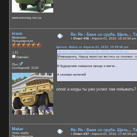
www.avtomag.net.ua
krava
Re: Re : Баня со сруба. Щель... Та
Moderator
«
Ответ #36 :
Апреля 01, 2010, 16:16:56 pm
Пользователи
Цитата: Makar от Апреля 01, 2010, 15:59:36 pm
Цитата: krava от Апреля 01, 2010, 15:40:46 pm
:) 21
Извращенец. Народ перестал вестись на сеновал, т
Офлайн
Пол:
В будуарчике наверное проще и мягче...
Сообщений: 3120
А сеновал колючий
оппа! а когды ты ужо успел там побывать?
Makar
Re: Re : Баня со сруба. Щель... Та
Член клуба
«
Ответ #37 :
Апреля 01, 2010, 17:46:59 pm
Пользователи