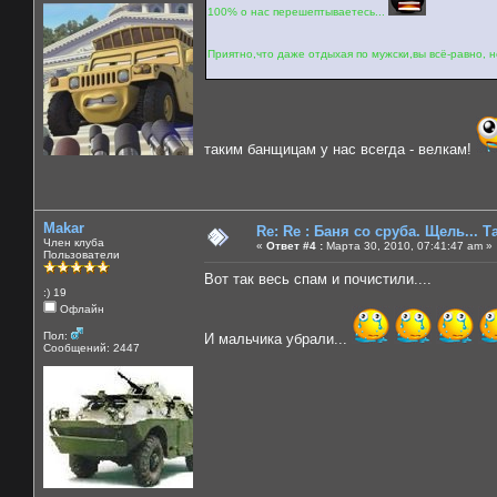
100% о нас перешептываетесь...
Приятно,что даже отдыхая по мужски,вы всё-равно, 
таким банщицам у нас всегда - велкам!
Makar
Re: Re : Баня со сруба. Щель... Та
Член клуба
«
Ответ #4 :
Марта 30, 2010, 07:41:47 am »
Пользователи
Вот так весь спам и почистили....
:) 19
Офлайн
Пол:
И мальчика убрали...
Сообщений: 2447