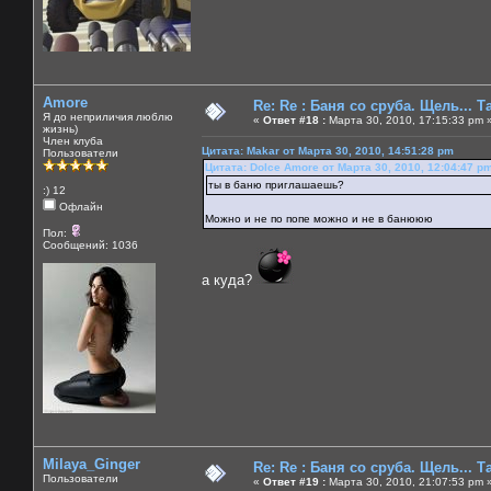
Amore
Re: Re : Баня со сруба. Щель... Та
Я до неприличия люблю
«
Ответ #18 :
Марта 30, 2010, 17:15:33 pm 
жизнь)
Член клуба
Цитата: Makar от Марта 30, 2010, 14:51:28 pm
Пользователи
Цитата: Dolce Amore от Марта 30, 2010, 12:04:47 p
ты в баню приглашаешь?
:) 12
Офлайн
Можно и не по попе можно и не в банююю
Пол:
Сообщений: 1036
а куда?
Milaya_Ginger
Re: Re : Баня со сруба. Щель... Та
Пользователи
«
Ответ #19 :
Марта 30, 2010, 21:07:53 pm 