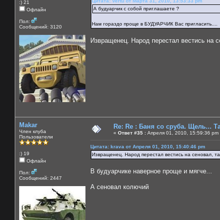
Цитата: Vertu от Марта 31, 2010, 13:53:33 pm
:) 21
А будуарчик с собой приглашаете ?
Офлайн
Пол:
Нам гораздо проще в БУДУАРЧИК Вас пригласить....
Сообщений: 3120
Извращенец. Народ перестал вестись на с
Makar
Re: Re : Баня со сруба. Щель... Та
Член клуба
«
Ответ #35 :
Апреля 01, 2010, 15:59:36 pm
Пользователи
Цитата: krava от Апреля 01, 2010, 15:40:46 pm
:) 19
Извращенец. Народ перестал вестись на сеновал, т
Офлайн
В будуарчике наверное проще и мягче...
Пол:
Сообщений: 2447
А сеновал колючий