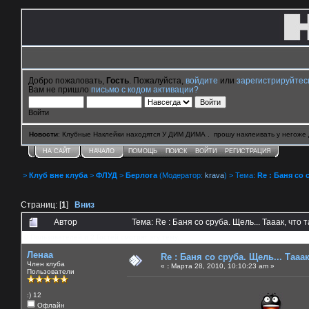
Добро пожаловать,
Гость
. Пожалуйста,
войдите
или
зарегистрируйтес
Вам не пришло
письмо с кодом активации?
Войти
Новости
: Клубные Наклейки находятся У ДИМ ДИМА . прошу наклеивать у негоже 
НА САЙТ
НАЧАЛО
ПОМОЩЬ
ПОИСК
ВОЙТИ
РЕГИСТРАЦИЯ
>
Клуб вне клуба
>
ФЛУД
>
Берлога
(Модератор:
krava
) > Тема:
Re : Баня со с
Страниц: [
1
]
Вниз
Автор
Тема: Re : Баня со сруба. Щель... Тааак, что 
0 Пользователей и 2 Гостей смотрят эту тему.
Ленаа
Re : Баня со сруба. Щель... Тааак,
Член клуба
«
:
Марта 28, 2010, 10:10:23 am »
Пользователи
:) 12
Офлайн