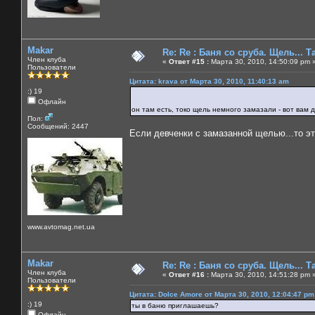
Makar
Re: Re : Баня со сруба. Щель... Та
Член клуба
«
Ответ #15 :
Марта 30, 2010, 14:50:09 pm 
Пользователи
Цитата: krava от Марта 30, 2010, 11:40:13 am
:) 19
Офлайн
он там есть, токо щель немного замазали - вот вам
Пол:
Сообщений: 2447
Если девченки с замазанной щелью...то это
www.avtomag.net.ua
Makar
Re: Re : Баня со сруба. Щель... Та
Член клуба
«
Ответ #16 :
Марта 30, 2010, 14:51:28 pm 
Пользователи
Цитата: Dolce Amore от Марта 30, 2010, 12:04:47 pm
:) 19
ты в баню приглашаешь?
Офлайн