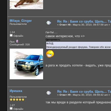
Milaya_Ginger
Re: Re : Баня со сруба. Щель... Та
Пользователи
«
Ответ #8 :
Марта 30, 2010, 09:57:59 am »
гы-гы....
:) 14
самое интересное, что =>
Офлайн
Цитировать
Пол:
ФЛУД
Сообщений: 316
Немодерируемый раздел форума. Говорим обо всем
а рога ж продать хотели - видать, уже пр
Иришка
Re: Re : Баня со сруба. Щель... Та
«
Ответ #9 :
Марта 30, 2010, 09:59:42 am »
Пользователи
так мы вроде в разделе который предназн
:) 27
Офлайн