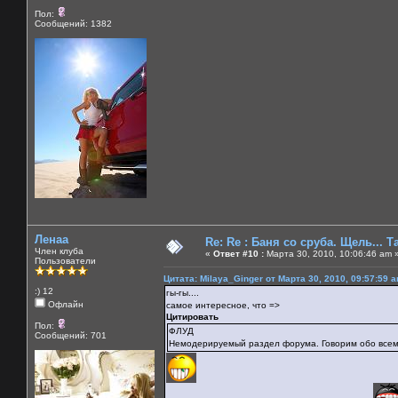
Пол:
Сообщений: 1382
Ленаа
Re: Re : Баня со сруба. Щель... Та
Член клуба
«
Ответ #10 :
Марта 30, 2010, 10:06:46 am 
Пользователи
Цитата: Milaya_Ginger от Марта 30, 2010, 09:57:59 
:) 12
гы-гы....
Офлайн
самое интересное, что =>
Цитировать
Пол:
ФЛУД
Сообщений: 701
Немодерируемый раздел форума. Говорим обо всем