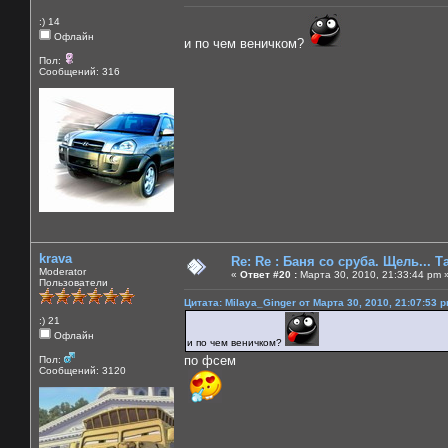
:) 14
Офлайн
и по чем веничком?
Пол:
Сообщений: 316
krava
Re: Re : Баня со сруба. Щель... Та
Moderator
«
Ответ #20 :
Марта 30, 2010, 21:33:44 pm 
Пользователи
Цитата: Milaya_Ginger от Марта 30, 2010, 21:07:53 
:) 21
Офлайн
и по чем веничком?
по фсем
Пол:
Сообщений: 3120