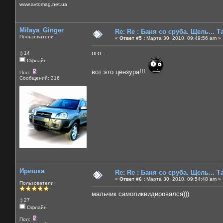
www.avtomag.net.ua
Milaya_Ginger
Re: Re : Баня со сруба. Щель... Та
Пользователи
«
Ответ #5 :
Марта 30, 2010, 09:49:56 am »
ого...
:) 14
Офлайн
вот это цензура!!!
Пол:
Сообщений: 316
Иришка
Re: Re : Баня со сруба. Щель... Та
«
Ответ #6 :
Марта 30, 2010, 09:54:48 am »
Пользователи
мальчик самоликвидировался)))
:) 27
Офлайн
Пол: