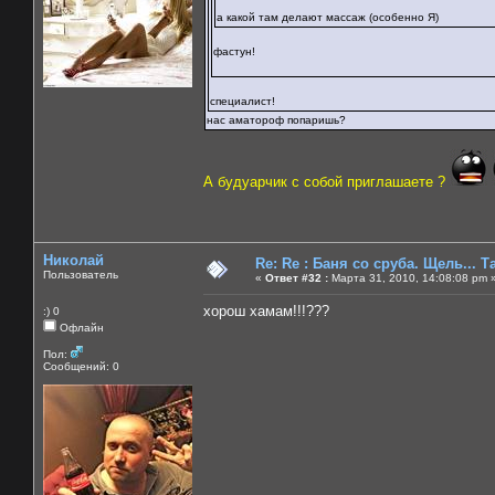
а какой там делают массаж (особенно Я)
фастун!
специалист!
нас аматороф попаришь?
А будуарчик с собой приглашаете ?
Николай
Re: Re : Баня со сруба. Щель... Та
Пользователь
«
Ответ #32 :
Марта 31, 2010, 14:08:08 pm 
хорош хамам!!!???
:) 0
Офлайн
Пол:
Сообщений: 0