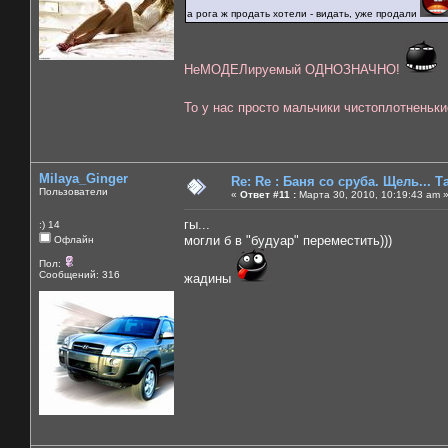
а рога ж продать хотели - видать, уже продали
НеМОДЕЛируемый ОДНОЗНАЧНО!
То у нас просто мальчики чистоплотненьк
Milaya_Ginger
Re: Re : Баня со сруба. Щель... Та
Пользователи
«
Ответ #11 :
Марта 30, 2010, 10:19:43 am 
гы...
:) 14
могли б в "будуар" переместить)))
Офлайн
Пол:
Сообщений: 316
жадины