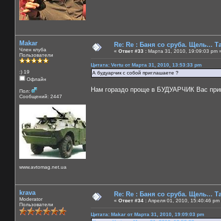
Makar
Re: Re : Баня со сруба. Щель... Та
Член клуба
«
Ответ #33 :
Марта 31, 2010, 19:09:03 pm 
Пользователи
Цитата: Vertu от Марта 31, 2010, 13:53:33 pm
:) 19
А будуарчик с собой приглашаете ?
Офлайн
Нам гораздо проще в БУДУАРЧИК Вас приг
Пол:
Сообщений: 2447
www.avtomag.net.ua
krava
Re: Re : Баня со сруба. Щель... Та
Moderator
«
Ответ #34 :
Апреля 01, 2010, 15:40:46 pm
Пользователи
Цитата: Makar от Марта 31, 2010, 19:09:03 pm