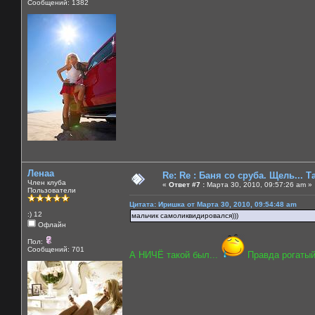
Сообщений: 1382
Ленаа
Re: Re : Баня со сруба. Щель... Та
Член клуба
«
Ответ #7 :
Марта 30, 2010, 09:57:26 am »
Пользователи
Цитата: Иришка от Марта 30, 2010, 09:54:48 am
:) 12
мальчик самоликвидировался)))
Офлайн
Пол:
Сообщений: 701
А НИЧЁ такой был...
Правда рогатый