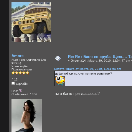
Amore
Re: Re : Баня со сруба. Щель... Та
Я до неприличия люблю
«
Ответ #14 :
Марта 30, 2010, 12:04:47 pm 
жизнь)
Член клуба
Цитата: krava от Марта 30, 2010, 11:41:04 am
Пользователи
дефочки! как на счет по попе веничком?
:) 12
Офлайн
Пол:
ты в баню приглашаешь?
Сообщений: 1036