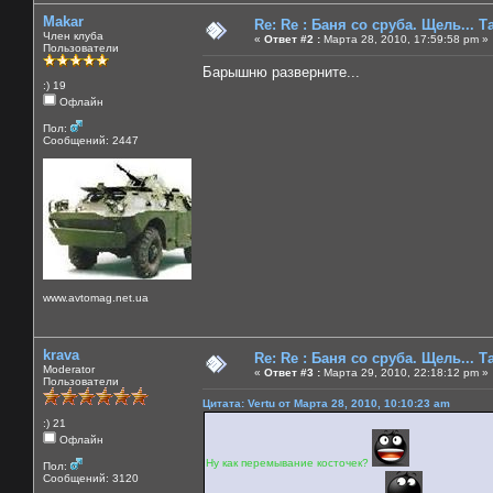
Makar
Re: Re : Баня со сруба. Щель... Та
Член клуба
«
Ответ #2 :
Марта 28, 2010, 17:59:58 pm »
Пользователи
Барышню разверните...
:) 19
Офлайн
Пол:
Сообщений: 2447
www.avtomag.net.ua
krava
Re: Re : Баня со сруба. Щель... Та
Moderator
«
Ответ #3 :
Марта 29, 2010, 22:18:12 pm »
Пользователи
Цитата: Vertu от Марта 28, 2010, 10:10:23 am
:) 21
Офлайн
Ну как перемывание косточек?
Пол:
Сообщений: 3120