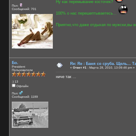
Ну как перемывание косточек?
Пол:
Сообщений: 701
100% о нас перешептываетесь...
Приятно,что даже отдыхая по мужски,вы вс
Бо.
Re: Re : Баня со сруба. Щель... Та
President
«
Ответ #1 :
Марта 28, 2010, 13:09:46 pm »
Пользователи
ниче так ...
:) 13
Офлайн
Пол:
Сообщений: 1189