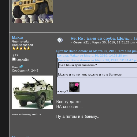
Makar
Re: Re : Баня со сруба. Щель... Та
Член клуба
«
Ответ #21 :
Марта 30, 2010, 21:51:23 pm 
Пользователи
Цитата: Dolce Amore от Марта 30, 2010, 17:15:33 pm
:) 19
Цитата: Makar от Марта 30, 2010, 14:51:28 pm
Офлайн
Цитата: Dolce Amore от Марта 30, 2010, 12:04:47 p
ты в баню приглашаешь?
Пол:
Сообщений: 2447
Можно и не по попе можно и не в банююю
а куда?
Все ту да же...
НА сеновал....
www.avtomag.net.ua
Ну а потом и в баньку...