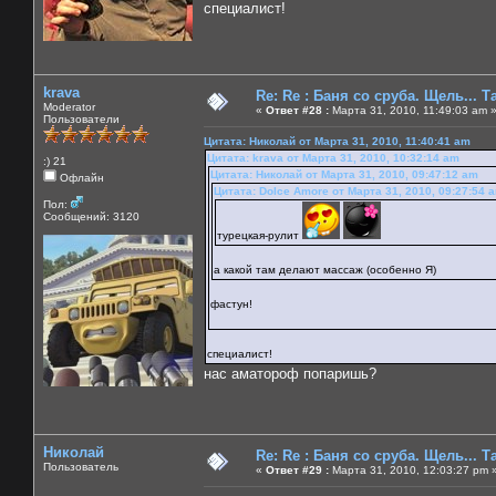
специалист!
krava
Re: Re : Баня со сруба. Щель... Та
Moderator
«
Ответ #28 :
Марта 31, 2010, 11:49:03 am 
Пользователи
Цитата: Николай от Марта 31, 2010, 11:40:41 am
Цитата: krava от Марта 31, 2010, 10:32:14 am
:) 21
Цитата: Николай от Марта 31, 2010, 09:47:12 am
Офлайн
Цитата: Dolce Amore от Марта 31, 2010, 09:27:54 
Пол:
Сообщений: 3120
турецкая-рулит
а какой там делают массаж (особенно Я)
фастун!
специалист!
нас аматороф попаришь?
Николай
Re: Re : Баня со сруба. Щель... Та
Пользователь
«
Ответ #29 :
Марта 31, 2010, 12:03:27 pm 