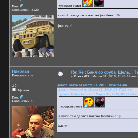
турецкая-рулит
Пол:
Сообщений: 3120
а какой там делают массаж (особенно Я)
фастун!
Николай
Re: Re : Баня со сруба. Щель... Та
Пользователь
«
Ответ #27 :
Марта 31, 2010, 11:40:41 am 
Цитата: krava от Марта 31, 2010, 10:32:14 am
:) 0
Цитата: Николай от Марта 31, 2010, 09:47:12 am
Офлайн
Цитата: Dolce Amore от Марта 31, 2010, 09:27:54 a
Пол:
Сообщений: 0
турецкая-рулит
а какой там делают массаж (особенно Я)
фастун!