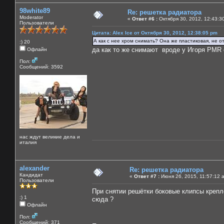
98white89
Re: решетка радиатора
Moderator
«
Ответ #6 :
Октября 30, 2012, 12:43:3
Пользователи
Цитата: Alex Ice от Октября 30, 2012, 12:38:05 pm
А как с нее хром снимать? Она же пластиковая, не о
:) 20
да как то же снимают вроде у Игоря PMR
Офлайн
Пол:
Сообщений: 3592
нас ждут великие дела и
италия
alexander
Re: решетка радиатора
Кандидат
«
Ответ #7 :
Июня 26, 2015, 11:57:12 
Пользователи
При снятии решётки боковые клипсы крепле
:) 1
сюда ?
Офлайн
Пол:
Сообщений: 371