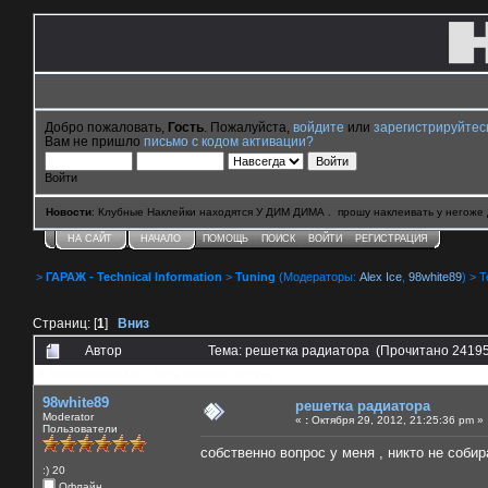
Добро пожаловать,
Гость
. Пожалуйста,
войдите
или
зарегистрируйтес
Вам не пришло
письмо с кодом активации?
Войти
Новости
: Клубные Наклейки находятся У ДИМ ДИМА . прошу наклеивать у негоже 
НА САЙТ
НАЧАЛО
ПОМОЩЬ
ПОИСК
ВОЙТИ
РЕГИСТРАЦИЯ
>
ГАРАЖ - Technical Information
>
Tuning
(Модераторы:
Alex Ice
,
98white89
) > 
Страниц: [
1
]
Вниз
Автор
Тема: решетка радиатора (Прочитано 24195
0 Пользователей и 1 Гость смотрят эту тему.
98white89
решетка радиатора
Moderator
«
:
Октября 29, 2012, 21:25:36 pm »
Пользователи
собственно вопрос у меня , никто не соби
:) 20
Офлайн