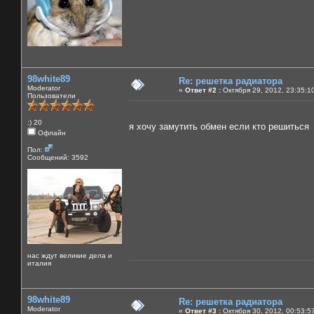
98white89
Re: решетка радиатора
Moderator
«
Ответ #2 :
Октября 29, 2012, 23:35:1
Пользователи
:) 20
я хочу замутить обмен если кто решитьс
Офлайн
Пол:
Сообщений: 3592
нас ждут великие дела и
италия
98white89
Re: решетка радиатора
Moderator
«
Ответ #3 :
Октября 30, 2012, 00:53:5