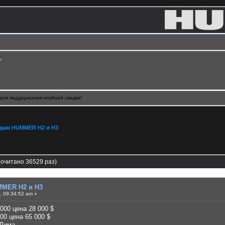
ь
.
для поддержания клубной скидки!
дам HUMMER H2 и H3
очитано 36529 раз)
MER H2 и H3
, 09:34:52 am »
000 цена 28 000 $
00 цена 65 000 $
Дима.