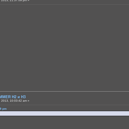
 2013, 21:37:09 pm »
MMER H2 и H3
 2013, 10:03:42 am »
09 pm