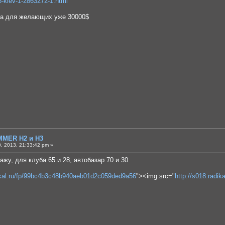
8-kiev-1-2863272-1.html
на для желающих уже 30000$
MMER H2 и H3
, 2013, 21:33:42 pm »
у, для клуба 65 и 28, автобазар 70 и 30
dikal.ru/fp/99bc4b3c48b940aeb01d2c059ded9a56
"><img src="
http://s018.radik