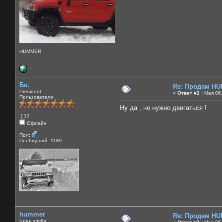
HUMMER
Бо.
Re: Продам HU
President
«
Ответ #2 :
Мая 06,
Пользователи
Ну да , но нужно двигаться !
:) 13
Офлайн
Пол:
Сообщений: 1189
hummer
Re: Продам HU
Член клуба