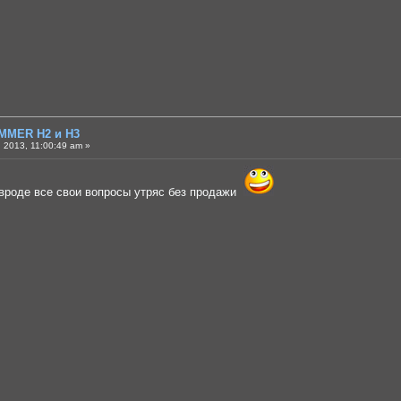
MMER H2 и H3
 2013, 11:00:49 am »
 вроде все свои вопросы утряс без продажи