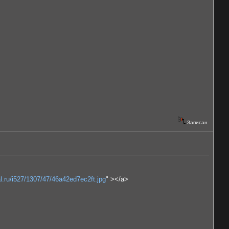
Записан
al.ru/i527/1307/47/46a42ed7ec2ft.jpg
" ></a>