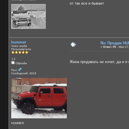
от так все и бывает
hummer
Re: Продам HU
Член клуба
«
Ответ #5 :
Мая 27,
Пользователи
:) 1
Жена продавать не хочет, да и я
Офлайн
Пол:
Сообщений: 4016
HUMMER