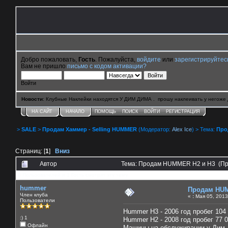
Добро пожаловать,
Гость
. Пожалуйста,
войдите
или
зарегистрируйтес
Вам не пришло
письмо с кодом активации?
Войти
Новости
: Клубные Наклейки находятся У ДИМ ДИМА . прошу наклеивать у негоже 
НА САЙТ
НАЧАЛО
ПОМОЩЬ
ПОИСК
ВОЙТИ
РЕГИСТРАЦИЯ
>
SALE
>
Продам Хаммер - Selling HUMMER
(Модератор:
Alex Ice
) > Тема:
Про
Страниц: [
1
]
Вниз
Автор
Тема: Продам HUMMER H2 и H3 (Пр
0 Пользователей и 1 Гость смотрят эту тему.
hummer
Продам HUM
Член клуба
«
:
Мая 05, 2013
Пользователи
Hummer H3 - 2006 год пробег 104 
:) 1
Hummer H2 - 2008 год пробег 77 0
Офлайн
Машины на обслуживании у Дим 