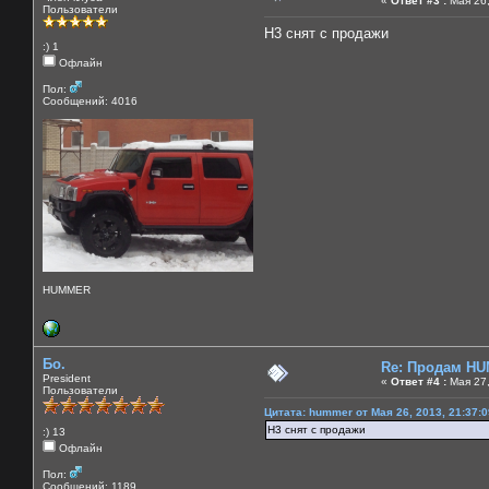
«
Ответ #3 :
Мая 26,
Пользователи
H3 снят с продажи
:) 1
Офлайн
Пол:
Сообщений: 4016
HUMMER
Бо.
Re: Продам HU
President
«
Ответ #4 :
Мая 27,
Пользователи
Цитата: hummer от Мая 26, 2013, 21:37:
H3 снят с продажи
:) 13
Офлайн
Пол:
Сообщений: 1189