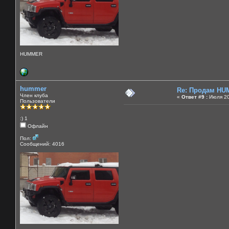
HUMMER
hummer
Re: Продам HU
Член клуба
«
Ответ #9 :
Июля 20
Пользователи
:) 1
Офлайн
Пол:
Сообщений: 4016