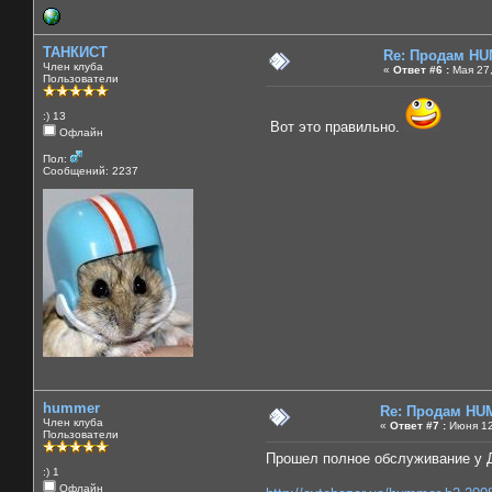
ТАНКИСТ
Re: Продам HU
Член клуба
«
Ответ #6 :
Мая 27,
Пользователи
:) 13
Вот это правильно.
Офлайн
Пол:
Сообщений: 2237
hummer
Re: Продам HU
Член клуба
«
Ответ #7 :
Июня 12
Пользователи
Прошел полное обслуживание у Д
:) 1
Офлайн