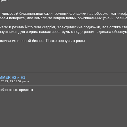
ом, линзовый биксенон,подножки, реленги,фонарики на лобовом, магнит
елем поворота, два комплекта ковров новых оригинальных (ткань, резина
 rockstar и резина Nitto terra grappler, электрические подножки, вся опт
наушников для задних пассажиров, руль с подогревом, сделана обесшум
вливания в новый бизнес. Позже вернусь в ряды.
MMER H2 и H3
 2013, 19:32:52 pm »
 оборотных средств