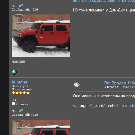
http://avtobazar.ua/hummer-h2-200
Пол:
Сообщений: 4016
H3 тоже побывал у Дим-Дима це
HUMMER
hummer
Re: Продам HU
Член клуба
«
Ответ #8 :
Июля 20
Пользователи
Обе машины выставлены на продаж
:) 1
Офлайн
<a target="_blank" href="
http://ra
Пол:
Сообщений: 4016