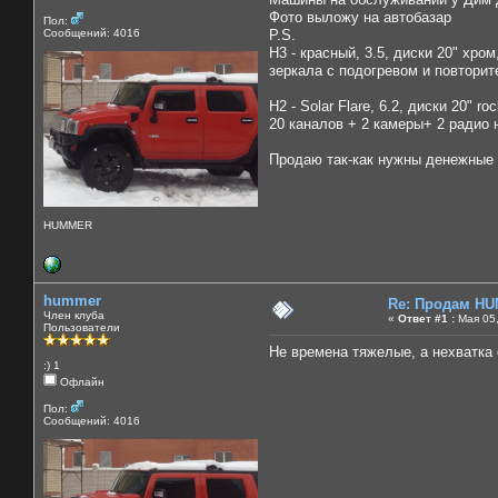
Фото выложу на автобазар
Пол:
Сообщений: 4016
P.S.
H3 - красный, 3.5, диски 20" хр
зеркала с подогревом и повторит
H2 - Solar Flare, 6.2, диски 20"
20 каналов + 2 камеры+ 2 радио 
Продаю так-как нужны денежные 
HUMMER
hummer
Re: Продам HU
Член клуба
«
Ответ #1 :
Мая 05,
Пользователи
Не времена тяжелые, а нехватка
:) 1
Офлайн
Пол:
Сообщений: 4016