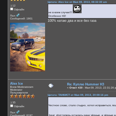
Цитата: Alex Ice от Мая 08, 2013, 08:32:30 am
:) 12
Офлайн
не в коем случае!!!
Пол:
Особенно Н3!
Сообщений: 1901
100% катаю два и все без газа
Alex Ice
Re: Куплю Hummer H3
Всем Moderatoram
«
Ответ #20 :
Мая 09, 2013, 22:31:26 
Moderator
Пользователи
Цитата: ТАНКИСТ от Мая 09, 2013, 20:08:16 pm
:) 35
Честное слово, стало стыдно, хотел исправиться, по
Офлайн
Пол:
:beat_shot:теперь остались одни чёрные, а чёрные 
Сообщений: 8197