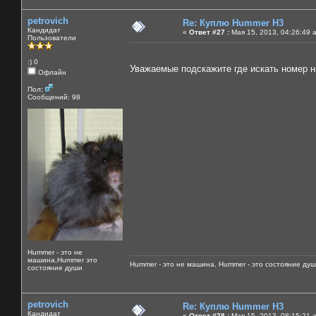
petrovich
Re: Куплю Hummer H3
Кандидат
«
Ответ #27 :
Мая 15, 2013, 04:26:49 
Пользователи
:) 0
Уважаемые подскажите где искать номер н
Офлайн
Пол:
Сообщений: 98
Hummer - это не
машина,Hummer это
Hummer - это не машина, Hummer - это состояние душ
состояние души
petrovich
Re: Куплю Hummer H3
Кандидат
«
Ответ #28 :
Мая 15, 2013, 08:15:21 