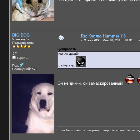
BIG DOG
Re: Куплю Hummer H3
Член клуба
«
Ответ #22 :
Мая 10, 2013, 10:01:35 
Пользователи
Цитировать
:) 2
вот он дикий!
Офлайн
Пол:
Бейте его!
Сообщений: 573
Он не дикий, он замаскированный!
Если бы собаки заговорили, люди потеряли бы после