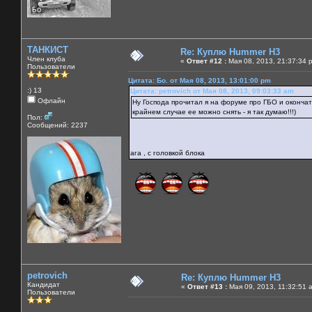
ТАНКИСТ
Re: Куплю Hummer H3
Член клуба
«
Ответ #12 :
Мая 08, 2013, 21:37:34 
Пользователи
Цитата: Бо. от Мая 08, 2013, 13:01:00 pm
:) 13
Цитата: petrovich от Мая 08, 2013, 09:03:33 am
Офлайн
Ну Господа прочитал я на форуме про ГБО и оконча
крайнем случае ее можно снять - я так думаю!!!)
Пол:
Сообщений: 2237
ага , с головкой блока
petrovich
Re: Куплю Hummer H3
Кандидат
«
Ответ #13 :
Мая 09, 2013, 11:32:51 
Пользователи