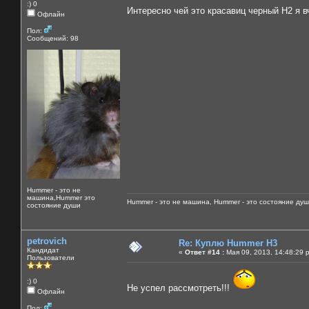
:) 0
Интересно чей это красавиц черный Н2 я 
Офлайн
Пол:
Сообщений: 98
Hummer - это не
машина,Hummer это
Hummer - это не машина, Hummer - это состояние душ
состояние души
petrovich
Re: Куплю Hummer H3
Кандидат
«
Ответ #14 :
Мая 09, 2013, 14:48:29 
Пользователи
:) 0
Не успел рассмотреть!!!
Офлайн
Пол: