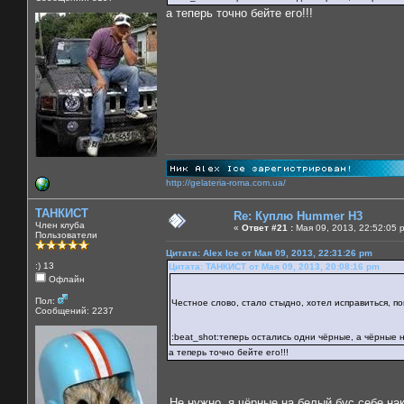
а теперь точно бейте его!!!
http://gelateria-roma.com.ua/
ТАНКИСТ
Re: Куплю Hummer H3
Член клуба
«
Ответ #21 :
Мая 09, 2013, 22:52:05 
Пользователи
Цитата: Alex Ice от Мая 09, 2013, 22:31:26 pm
:) 13
Цитата: ТАНКИСТ от Мая 09, 2013, 20:08:16 pm
Офлайн
Пол:
Честное слово, стало стыдно, хотел исправиться, п
Сообщений: 2237
:beat_shot:теперь остались одни чёрные, а чёрные 
а теперь точно бейте его!!!
Не нужно, я чёрные на белый бус себе н