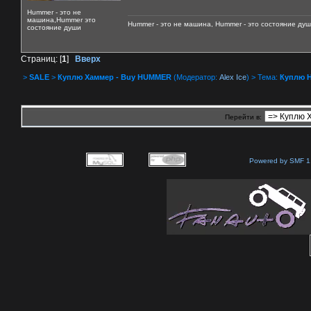
Hummer - это не
машина,Hummer это
Hummer - это не машина, Hummer - это состояние душ
состояние души
Страниц: [
1
]
Вверх
>
SALE
>
Куплю Хаммер - Buy HUMMER
(Модератор:
Alex Ice
) > Тема:
Куплю 
Перейти в:
Powered by SMF 1