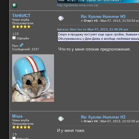
http://gelateria-roma.com.ua/
ТАНКИСТ
Re: Куплю Hummer H3
Член клуба
«
Ответ #3 :
Мая 07, 2013, 21:53:03 p
Пользователи
Цитата: Alex Ice от Мая 07, 2013, 21:46:28 pm
:) 13
Скоро в продажу поступит еще одна тройка, бывшая т
Офлайн
Обслуживалась у Дим-Дима и вообще любимая маши
Пол:
Что-то у меня плохие предположения.
Сообщений: 2237
Міша
Re: Куплю Hummer H3
Член клуба
«
Ответ #4 :
Мая 07, 2013, 22:02:00 p
Пользователи
И у меня тоже.
:) 5
Офлайн