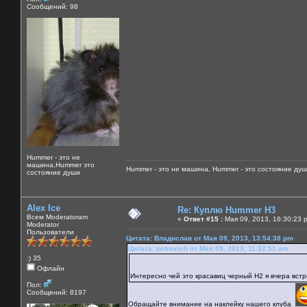
Сообщений: 98
Hummer - это не
машина,Hummer это
Hummer - это не машина, Hummer - это состояние душ
состояние души
Alex Ice
Re: Куплю Hummer H3
Всем Moderatoram
«
Ответ #15 :
Мая 09, 2013, 16:30:23 
Moderator
Пользователи
Цитата: Владислав от Мая 09, 2013, 13:54:38 pm
Цитата: petrovich от Мая 09, 2013, 11:32:51 am
:) 35
Офлайн
Интересно чей это красавиц черный Н2 я вчера вст
Пол:
Сообщений: 8197
Обращайте внимание на наклейку нашего клуба