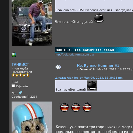
Если она есть - НАШ человек, если нет... заблудшая 
Без наклейки - дикий
http://gelateria-roma.com.ua/
ТАНКИСТ
Re: Куплю Hummer H3
Член клуба
«
Ответ #16 :
Мая 09, 2013, 16:37:22 
Пользователи
Цитата: Alex Ice от Мая 09, 2013, 16:30:23 pm
:) 13
Офлайн
Без наклейки - дикий
Пол:
Сообщений: 2237
Каюсь, уже почти три года никак не могу 
нормально не клеятся, то проблема в их о