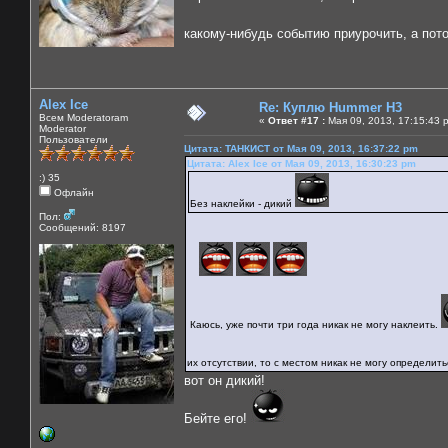
какому-нибудь событию приурочить, а пот
Alex Ice
Re: Куплю Hummer H3
Всем Moderatoram
«
Ответ #17 :
Мая 09, 2013, 17:15:43 
Moderator
Пользователи
Цитата: ТАНКИСТ от Мая 09, 2013, 16:37:22 pm
Цитата: Alex Ice от Мая 09, 2013, 16:30:23 pm
:) 35
Офлайн
Без наклейки - дикий
Пол:
Сообщений: 8197
Каюсь, уже почти три года никак не могу наклеить.
их отсутствии, то с местом никак не могу определит
вот он дикий!
Бейте его!