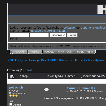
Добро пожаловать,
Гость
. Пожалуйста,
войдите
или
зарегистрируйтес
Вам не пришло
письмо с кодом активации?
Войти
Новости
: Клубные Наклейки находятся У ДИМ ДИМА . прошу наклеивать у негоже 
НА САЙТ
НАЧАЛО
ПОМОЩЬ
ПОИСК
ВОЙТИ
РЕГИСТРАЦИЯ
>
SALE
>
Куплю Хаммер - Buy HUMMER
(Модератор:
Alex Ice
) > Тема:
Куплю 
Страниц: [
1
]
Вниз
Автор
Тема: Куплю Hummer H3 (Прочитано 54727 
0 Пользователей и 1 Гость смотрят эту тему.
petrovich
Куплю Hummer H3
Кандидат
«
:
Мая 06, 2013, 07:29:26 am »
Пользователи
Куплю Н3 в пределах 30 000-31 000$. В но
:) 0
Офлайн