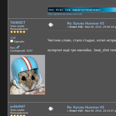
http://gelateria-roma.com.ua/
ТАНКИСТ
Re: Куплю Hummer H3
Член клуба
«
Ответ #18 :
Мая 09, 2013, 20:08:16 
Пользователи
:) 13
Честное слово, стало стыдно, хотел испра
Офлайн
Пол:
испортил ещё три наклейки, :beat_shot:те
Сообщений: 2237
ar4ik4447
Re: Куплю Hummer H3
Член клуба
«
Ответ #19 :
Мая 09, 2013, 20:15:37 
Пользователи