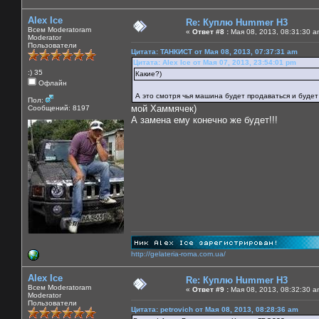
Alex Ice
Re: Куплю Hummer H3
Всем Moderatoram
«
Ответ #8 :
Мая 08, 2013, 08:31:30 a
Moderator
Пользователи
Цитата: ТАНКИСТ от Мая 08, 2013, 07:37:31 am
Цитата: Alex Ice от Мая 07, 2013, 23:54:01 pm
:) 35
Какие?)
Офлайн
А это смотря чья машина будет продаваться и будет
Пол:
мой Хаммячек)
Сообщений: 8197
А замена ему конечно же будет!!!
http://gelateria-roma.com.ua/
Alex Ice
Re: Куплю Hummer H3
Всем Moderatoram
«
Ответ #9 :
Мая 08, 2013, 08:32:30 a
Moderator
Пользователи
Цитата: petrovich от Мая 08, 2013, 08:28:36 am