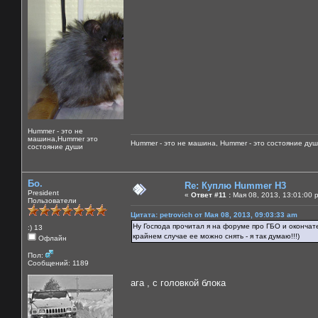
Hummer - это не
машина,Hummer это
Hummer - это не машина, Hummer - это состояние душ
состояние души
Бо.
Re: Куплю Hummer H3
President
«
Ответ #11 :
Мая 08, 2013, 13:01:00 
Пользователи
Цитата: petrovich от Мая 08, 2013, 09:03:33 am
Ну Господа прочитал я на форуме про ГБО и окончат
:) 13
крайнем случае ее можно снять - я так думаю!!!)
Офлайн
Пол:
Сообщений: 1189
ага , с головкой блока