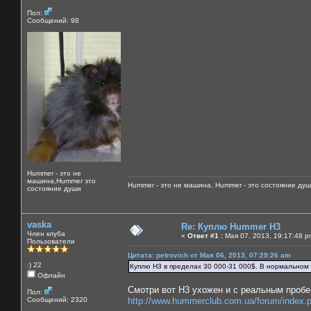
Пол:
Сообщений: 98
Hummer - это не
машина,Hummer это
Hummer - это не машина, Hummer - это состояние душ
состояние души
vaska
Re: Куплю Hummer H3
Член клуба
«
Ответ #1 :
Мая 07, 2013, 19:17:48 p
Пользователи
Цитата: petrovich от Мая 06, 2013, 07:29:26 am
:) 22
Куплю Н3 в пределах 30 000-31 000$. В нормальном 
Офлайн
Смотри вот Н3 ухожен и с реальным пробе
Пол:
Сообщений: 2320
http://www.hummerclub.com.ua/forum/index.