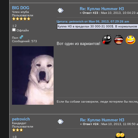
BIG DOG
Re: Куплю Hummer H3
Член клуба
«
Ответ #23 :
Мая 10, 2013, 10:04:23 
Пользователи
Цитата: petrovich от Мая 06, 2013, 07:29:26 am
:) 2
Куплю Н3 в пределах 30 000-31 000$. В нормальном 
Офлайн
Пол:
Сообщений: 573
Вот один из вариантов!
Если бы собаки заговорили, люди потеряли бы после
petrovich
Re: Куплю Hummer H3
Кандидат
«
Ответ #24 :
Мая 10, 2013, 11:06:50 
Пользователи
:) 0