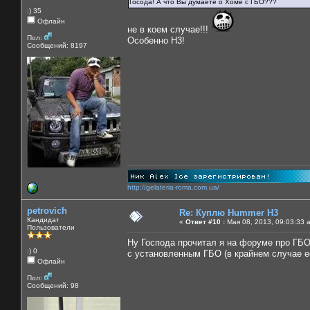
Госода! А что Вы думаете о Хоме с ГБО???
:) 35
Офлайн
не в коем случае!!!
Пол:
Особенно Н3!
Сообщений: 8197
http://gelateria-roma.com.ua/
petrovich
Re: Куплю Hummer H3
Кандидат
«
Ответ #10 :
Мая 08, 2013, 09:03:33 
Пользователи
Ну Господа прочитал я на форуме про ГБО
:) 0
с установленным ГБО (в крайнем случае ее
Офлайн
Пол:
Сообщений: 98