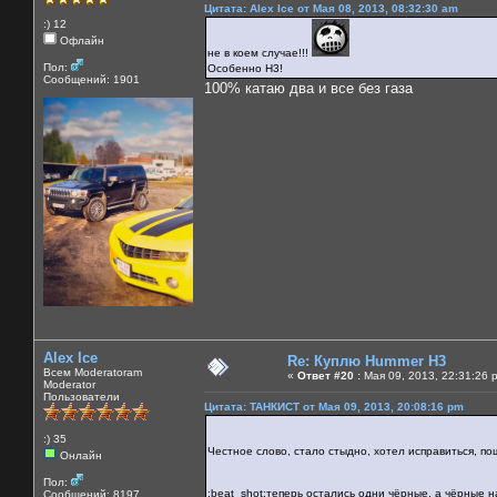
Цитата: Alex Ice от Мая 08, 2013, 08:32:30 am
:) 12
Офлайн
не в коем случае!!!
Пол:
Особенно Н3!
Сообщений: 1901
100% катаю два и все без газа
Alex Ice
Re: Куплю Hummer H3
Всем Moderatoram
«
Ответ #20 :
Мая 09, 2013, 22:31:26 
Moderator
Пользователи
Цитата: ТАНКИСТ от Мая 09, 2013, 20:08:16 pm
:) 35
Честное слово, стало стыдно, хотел исправиться, по
Онлайн
Пол:
:beat_shot:теперь остались одни чёрные, а чёрные 
Сообщений: 8197