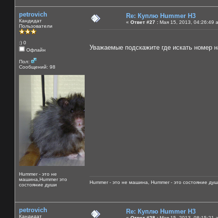
petrovich
Re: Куплю Hummer H3
Кандидат
«
Ответ #27 :
Мая 15, 2013, 04:26:49 
Пользователи
:) 0
Уважаемые подскажите где искать номер н
Офлайн
Пол:
Сообщений: 98
Hummer - это не
машина,Hummer это
Hummer - это не машина, Hummer - это состояние душ
состояние души
petrovich
Re: Куплю Hummer H3
Кандидат
«
Ответ #28 :
Мая 15, 2013, 08:15:21 