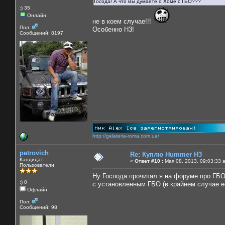
Госода! А что Вы думаете о Хоме с ГБО???
:) 35
Онлайн
не в коем случае!!!
Пол:
Особенно Н3!
Сообщений: 8197
http://gelateria-roma.com.ua/
petrovich
Re: Куплю Hummer H3
Кандидат
«
Ответ #10 :
Мая 08, 2013, 09:03:33 
Пользователи
Ну Господа прочитал я на форуме про ГБО
:) 0
с установленным ГБО (в крайнем случае ее
Офлайн
Пол:
Сообщений: 98