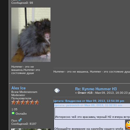
Сообщений: 98
Hummer - это не
машина,Hummer это
Hummer - это не машина, Hummer - это состояние душ
состояние души
Alex Ice
Re: Куплю Hummer H3
Всем Moderatoram
«
Ответ #15 :
Мая 09, 2013, 16:30:23 
Moderator
Пользователи
Цитата: Владислав от Мая 09, 2013, 13:54:38 pm
Цитата: petrovich от Мая 09, 2013, 11:32:51 am
:) 35
Онлайн
Интересно чей это красавиц черный Н2 я вчера вст
Пол:
Сообщений: 8197
Обращайте внимание на наклейку нашего клуба