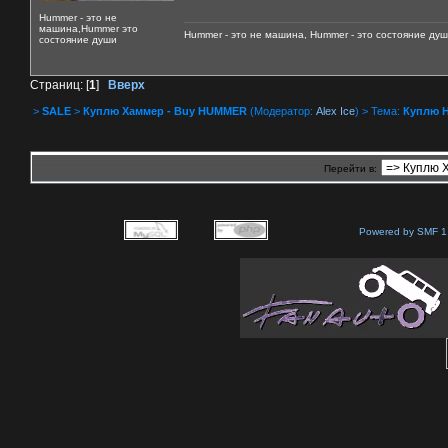
Hummer - это не
машина,Hummer это
Hummer - это не машина, Hummer - это состояние душ
состояние души
Страниц: [
1
]
Вверх
>
SALE
>
Куплю Хаммер - Buy HUMMER
(Модератор:
Alex Ice
) > Тема:
Куплю 
Перейти в:
Powered by SMF 1