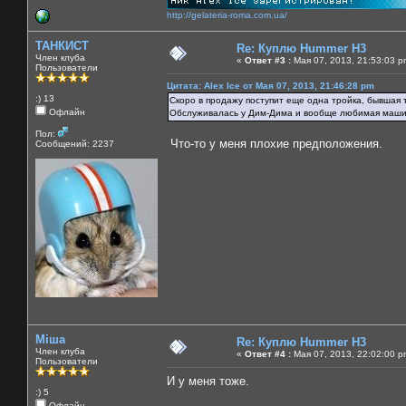
http://gelateria-roma.com.ua/
ТАНКИСТ
Re: Куплю Hummer H3
Член клуба
«
Ответ #3 :
Мая 07, 2013, 21:53:03 p
Пользователи
Цитата: Alex Ice от Мая 07, 2013, 21:46:28 pm
:) 13
Скоро в продажу поступит еще одна тройка, бывшая т
Офлайн
Обслуживалась у Дим-Дима и вообще любимая маши
Пол:
Что-то у меня плохие предположения.
Сообщений: 2237
Міша
Re: Куплю Hummer H3
Член клуба
«
Ответ #4 :
Мая 07, 2013, 22:02:00 p
Пользователи
И у меня тоже.
:) 5
Офлайн