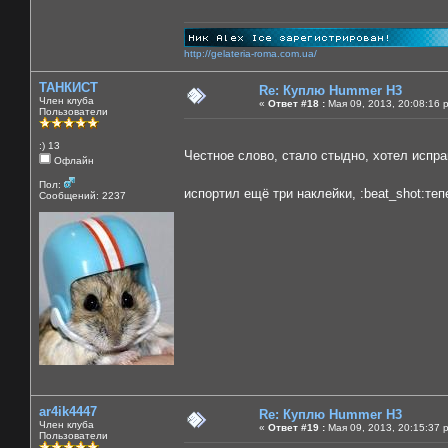
http://gelateria-roma.com.ua/
ТАНКИСТ
Re: Куплю Hummer H3
Член клуба
«
Ответ #18 :
Мая 09, 2013, 20:08:16 
Пользователи
:) 13
Честное слово, стало стыдно, хотел испра
Офлайн
Пол:
испортил ещё три наклейки, :beat_shot:те
Сообщений: 2237
ar4ik4447
Re: Куплю Hummer H3
Член клуба
«
Ответ #19 :
Мая 09, 2013, 20:15:37 
Пользователи