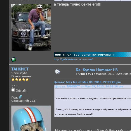
а теперь точно бейте его!!!
http://gelateria-roma.com.ua/
ТАНКИСТ
Re: Куплю Hummer H3
Член клуба
«
Ответ #21 :
Мая 09, 2013, 22:52:05 
Пользователи
Цитата: Alex Ice от Мая 09, 2013, 22:31:26 pm
:) 13
Цитата: ТАНКИСТ от Мая 09, 2013, 20:08:16 pm
Офлайн
Пол:
Честное слово, стало стыдно, хотел исправиться, п
Сообщений: 2237
:beat_shot:теперь остались одни чёрные, а чёрные 
а теперь точно бейте его!!!
Не нужно, я чёрные на белый бус себе н