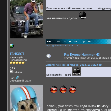
Если она есть - НАШ человек, если нет... заблудшая 
Без наклейки - дикий
http://gelateria-roma.com.ua/
ТАНКИСТ
Re: Куплю Hummer H3
Член клуба
«
Ответ #16 :
Мая 09, 2013, 16:37:22 
Пользователи
Цитата: Alex Ice от Мая 09, 2013, 16:30:23 pm
:) 13
Офлайн
Без наклейки - дикий
Пол:
Сообщений: 2237
Каюсь, уже почти три года никак не могу 
нормально не клеятся, то проблема в их о