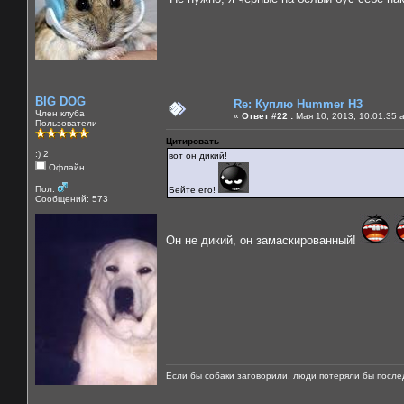
BIG DOG
Re: Куплю Hummer H3
Член клуба
«
Ответ #22 :
Мая 10, 2013, 10:01:35 
Пользователи
Цитировать
:) 2
вот он дикий!
Офлайн
Пол:
Бейте его!
Сообщений: 573
Он не дикий, он замаскированный!
Если бы собаки заговорили, люди потеряли бы после