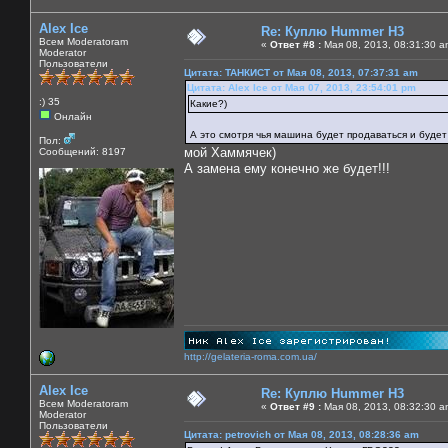
Alex Ice
Re: Куплю Hummer H3
Всем Moderatoram
«
Ответ #8 :
Мая 08, 2013, 08:31:30 a
Moderator
Пользователи
Цитата: ТАНКИСТ от Мая 08, 2013, 07:37:31 am
Цитата: Alex Ice от Мая 07, 2013, 23:54:01 pm
:) 35
Какие?)
Онлайн
А это смотря чья машина будет продаваться и будет
Пол:
мой Хаммячек)
Сообщений: 8197
А замена ему конечно же будет!!!
http://gelateria-roma.com.ua/
Alex Ice
Re: Куплю Hummer H3
Всем Moderatoram
«
Ответ #9 :
Мая 08, 2013, 08:32:30 a
Moderator
Пользователи
Цитата: petrovich от Мая 08, 2013, 08:28:36 am