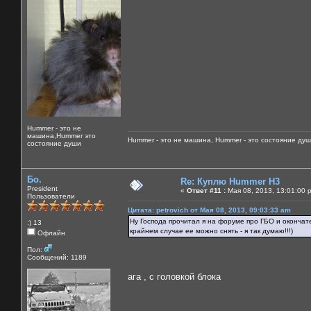
Hummer - это не
машина,Hummer это
Hummer - это не машина, Hummer - это состояние душ
состояние души
Бо.
Re: Куплю Hummer H3
President
«
Ответ #11 :
Мая 08, 2013, 13:01:00 
Пользователи
Цитата: petrovich от Мая 08, 2013, 09:03:33 am
Ну Господа прочитал я на форуме про ГБО и окончат
:) 13
крайнем случае ее можно снять - я так думаю!!!)
Офлайн
Пол:
Сообщений: 1189
ага , с головкой блока