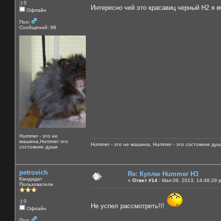
:) 0
Интересно чей это красавиц черный Н2 я 
Офлайн
Пол:
Сообщений: 98
Hummer - это не
машина,Hummer это
Hummer - это не машина, Hummer - это состояние душ
состояние души
petrovich
Re: Куплю Hummer H3
Кандидат
«
Ответ #14 :
Мая 09, 2013, 14:48:29 
Пользователи
:) 0
Не успел рассмотреть!!!
Офлайн
Пол: