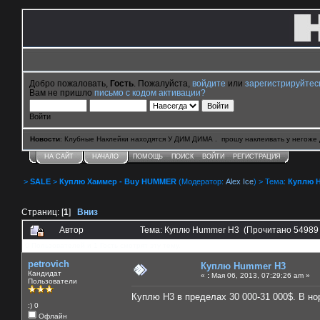
Добро пожаловать,
Гость
. Пожалуйста,
войдите
или
зарегистрируйтес
Вам не пришло
письмо с кодом активации?
Войти
Новости
: Клубные Наклейки находятся У ДИМ ДИМА . прошу наклеивать у негоже 
НА САЙТ
НАЧАЛО
ПОМОЩЬ
ПОИСК
ВОЙТИ
РЕГИСТРАЦИЯ
>
SALE
>
Куплю Хаммер - Buy HUMMER
(Модератор:
Alex Ice
) > Тема:
Куплю 
Страниц: [
1
]
Вниз
Автор
Тема: Куплю Hummer H3 (Прочитано 54989 
0 Пользователей и 1 Гость смотрят эту тему.
petrovich
Куплю Hummer H3
Кандидат
«
:
Мая 06, 2013, 07:29:26 am »
Пользователи
Куплю Н3 в пределах 30 000-31 000$. В но
:) 0
Офлайн