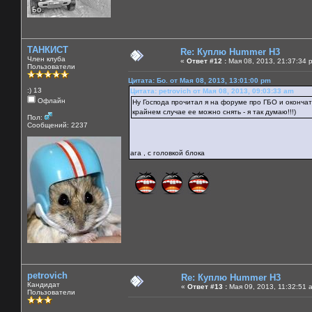
ТАНКИСТ
Re: Куплю Hummer H3
Член клуба
«
Ответ #12 :
Мая 08, 2013, 21:37:34 
Пользователи
Цитата: Бо. от Мая 08, 2013, 13:01:00 pm
:) 13
Цитата: petrovich от Мая 08, 2013, 09:03:33 am
Офлайн
Ну Господа прочитал я на форуме про ГБО и оконча
крайнем случае ее можно снять - я так думаю!!!)
Пол:
Сообщений: 2237
ага , с головкой блока
petrovich
Re: Куплю Hummer H3
Кандидат
«
Ответ #13 :
Мая 09, 2013, 11:32:51 
Пользователи