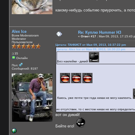
какому-нибудь событию приурочить, а пот
Alex Ice
Re: Куплю Hummer H3
Всем Moderatoram
«
Ответ #17 :
Мая 09, 2013, 17:15:43 
Moderator
Пользователи
Цитата: ТАНКИСТ от Мая 09, 2013, 16:37:22 pm
Цитата: Alex Ice от Мая 09, 2013, 16:30:23 pm
:) 35
Онлайн
Без наклейки - дикий
Пол:
Сообщений: 8197
Каюсь, уже почти три года никак не могу наклеить.
их отсутствии, то с местом никак не могу определит
вот он дикий!
Бейте его!