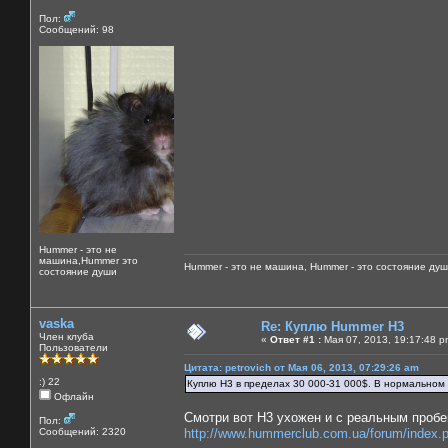
Пол:
Сообщений: 98
Hummer - это не
машина,Hummer это
Hummer - это не машина, Hummer - это состояние душ
состояние души
vaska
Re: Куплю Hummer H3
Член клуба
«
Ответ #1 :
Мая 07, 2013, 19:17:48 p
Пользователи
Цитата: petrovich от Мая 06, 2013, 07:29:26 am
:) 22
Куплю Н3 в пределах 30 000-31 000$. В нормальном 
Офлайн
Смотри вот Н3 ухожен и с реальным пробе
Пол:
Сообщений: 2320
http://www.hummerclub.com.ua/forum/index.