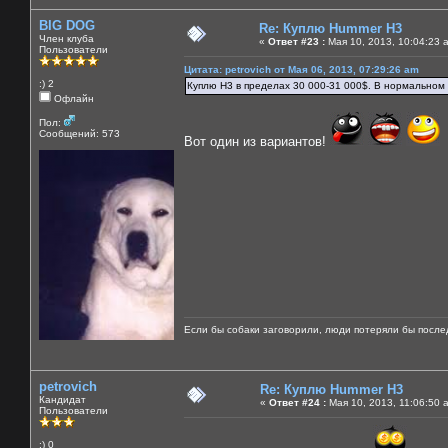
BIG DOG
Re: Куплю Hummer H3
Член клуба
«
Ответ #23 :
Мая 10, 2013, 10:04:23 
Пользователи
Цитата: petrovich от Мая 06, 2013, 07:29:26 am
:) 2
Куплю Н3 в пределах 30 000-31 000$. В нормальном 
Офлайн
Пол:
Сообщений: 573
Вот один из вариантов!
Если бы собаки заговорили, люди потеряли бы после
petrovich
Re: Куплю Hummer H3
Кандидат
«
Ответ #24 :
Мая 10, 2013, 11:06:50 
Пользователи
:) 0