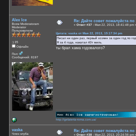
Alex Ice
Re: Дайте совет пожалуйста по
Всем Moderatoram
«
Ответ #37 :
Мая 22, 2013, 18:41:48 pm 
Moderator
Пользователи
Цитата: vaska от Мая 22, 2013, 15:17:34 pm
Писал ни один раз, первый хозяин за один год по го
:) 35
Я за 4 года, накатал 40т миль.
Офлайн
ты брал хама годовалого?
Пол:
Сообщений: 8197
http://gelateria-roma.com.ua/
vaska
Re: Дайте совет пожалуйста по
Член клуба
«
Ответ #38 :
Мая 22, 2013, 20:24:56 pm 