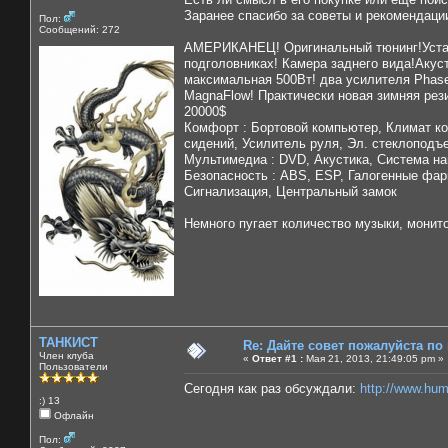
Заранее спасибо за советы и рекомендаци
Пол:
Сообщений: 272
АМЕРИКАНЕЦ! Оригинальный тюнинг!Устано
подголовниках! Камера заднего вида!Акус
максимальная 500Вт! два усилителя Phase
MagnaFlow! Практически новая зимняя рез
20000$
Комфорт : Бортовой компьютер, Климат ко
сидений, Усилитель руля, Эл. стеклоподъ
Мультимедиа : DVD, Акустика, Система н
Безопасность : ABS, ESP, Галогенные фар
Сигнализация, Центральный замок
Немного пугает количество музыки, монит
ТАНКИСТ
Re: Дайте совет пожалуйста по
Член клуба
«
Ответ #1 :
Мая 21, 2013, 21:49:05 pm »
Пользователи
Сегодня как раз обсуждали:
http://www.hu
:) 13
Офлайн
Пол: