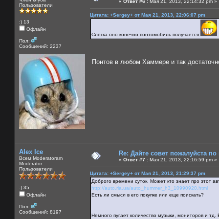
«
Ответ #6 :
Мая 21, 2013, 22:14:32 pm »
Пользователи
Цитата: +Sergey+ от Мая 21, 2013, 22:06:07 pm
:) 13
Офлайн
Слегка оно конечно понтомобиль получается
Пол:
Сообщений: 2237
Понтов в любом Хаммере и так достаточн
Alex Ice
Re: Дайте совет пожалуйста по
Всем Moderatoram
«
Ответ #7 :
Мая 21, 2013, 22:16:59 pm »
Moderator
Пользователи
Цитата: +Sergey+ от Мая 21, 2013, 21:29:37 pm
Доброго времени суток. Может кто знает про этот а
:) 35
http://auto.ria.ua/auto_hummer_h3_10990920.html
Офлайн
Есть ли смысл в его покупке или еще поискать?
Пол:
Сообщений: 8197
Немного пугает количество музыки, мониторов и тд.