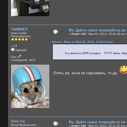
ТАНКИСТ
Re: Дайте совет пожалуйста по
Член клуба
«
Ответ #33 :
Мая 22, 2013, 13:42:08 pm 
Пользователи
Цитата: Міша от Мая 22, 2013, 13:34:12 pm
:) 13
Офлайн
А у меня на 2005 сегодня 77777 миль. Наверно
Пол:
Сообщений: 2237
Опять же, если не скручивать, то да.
Alex Ice
Re: Дайте совет пожалуйста по
Всем Moderatoram
«
Ответ #34 :
Мая 22, 2013, 15:11:35 pm 