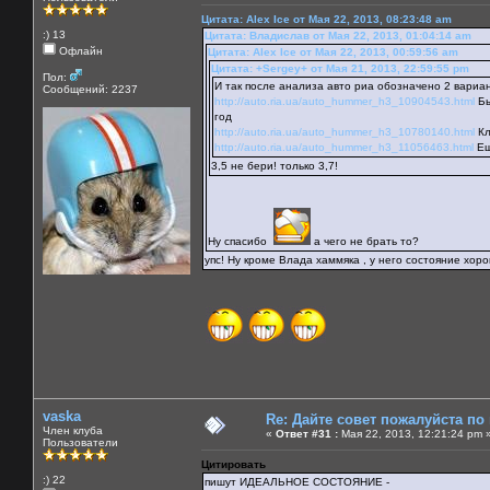
Цитата: Alex Ice от Мая 22, 2013, 08:23:48 am
:) 13
Цитата: Владислав от Мая 22, 2013, 01:04:14 am
Офлайн
Цитата: Alex Ice от Мая 22, 2013, 00:59:56 am
Цитата: +Sergey+ от Мая 21, 2013, 22:59:55 pm
Пол:
И так после анализа авто риа обозначено 2 вариа
Сообщений: 2237
http://auto.ria.ua/auto_hummer_h3_10904543.html
Бы
год
http://auto.ria.ua/auto_hummer_h3_10780140.html
Кл
http://auto.ria.ua/auto_hummer_h3_11056463.html
Ещ
3,5 не бери! только 3,7!
Ну спасибо
а чего не брать то?
упс! Ну кроме Влада хаммяка , у него состояние хор
vaska
Re: Дайте совет пожалуйста по
Член клуба
«
Ответ #31 :
Мая 22, 2013, 12:21:24 pm 
Пользователи
Цитировать
:) 22
пишут ИДЕАЛЬНОЕ СОСТОЯНИЕ -