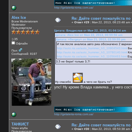
http://gelateria-roma.com.ua/
Alex Ice
Re: Дайте совет пожалуйста по
Всем Moderatoram
«
Ответ #29 :
Мая 22, 2013, 08:23:48 am 
Moderator
Пользователи
Цитата: Владислав от Мая 22, 2013, 01:04:14 am
Цитата: Alex Ice от Мая 22, 2013, 00:59:56 am
:) 35
Цитата: +Sergey+ от Мая 21, 2013, 22:59:55 pm
Офлайн
И так после анализа авто риа обозначено 2 вариан
http://auto.ria.ua/auto_hummer_h3_10904543.html
Был
Пол:
http://auto.ria.ua/auto_hummer_h3_10780140.html
Клу
Сообщений: 8197
http://auto.ria.ua/auto_hummer_h3_11056463.html
Еще
3,5 не бери! только 3,7!
Ну спасибо
а чего не брать то?
упс! Ну кроме Влада хаммяка , у него сос
http://gelateria-roma.com.ua/
ТАНКИСТ
Re: Дайте совет пожалуйста по
Член клуба
«
Ответ #30 :
Мая 22, 2013, 08:53:38 am 
Пользователи