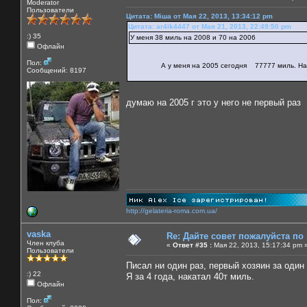
Moderator
Пользователи
Цитата: Міша от Мая 22, 2013, 13:34:12 pm
Цитата: ar4ik4447 от Мая 21, 2013, 22:49:50 pm
:) 35
У меня 38 миль на 2008 и 70 на 2006
Офлайн
Пол:
А у меня на 2005 сегодня 77777 миль. Наверн
Сообщений: 8197
думаю на 2005 г это у него не первый раз
http://gelateria-roma.com.ua/
vaska
Re: Дайте совет пожалуйста по
Член клуба
«
Ответ #35 :
Мая 22, 2013, 15:17:34 pm 
Пользователи
Писал ни один раз, первый хозяин за один 
:) 22
Я за 4 года, накатал 40т миль.
Офлайн
Пол: