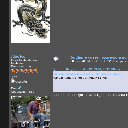
Alex Ice
Re: Дайте совет пожалуйста по
Всем Moderatoram
«
Ответ #9 :
Мая 21, 2013, 22:25:46 pm »
Moderator
Пользователи
Цитата: +Sergey+ от Мая 21, 2013, 22:20:38 pm
http://auto.ria.ua/auto_hummer_h3_10904543.html
:) 35
Как вариант. А в чем разница Н3 и Н3Х
Офлайн
Пол:
Сообщений: 8197
внешне очень даже ничего, но насторажива