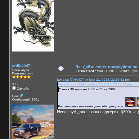
ar4ik4447
Re: Дайте совет пожалуйста по
Член клуба
«
Ответ #23 :
Мая 21, 2013, 23:00:50 pm 
Пользователи
Цитата: ТАНКИСТ от Мая 21, 2013, 22:51:52 pm
:) 12
Цитата: ar4ik4447 от Мая 21, 2013, 22:49:50 pm
Офлайн
У меня 38 миль на 2008 и 70 на 2006
Пол:
Сообщений: 1901
Вот человек сматывает для себя, для души.
Нееее зуб даю !!юзаю паджерик !!(300тыс )