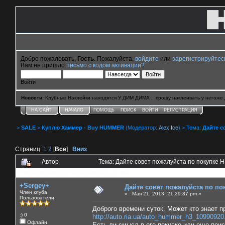
Добро пожаловать,
Гость
. Пожалуйста,
войдите
или
зарегистрируйтес
Вам не пришло
письмо с кодом активации?
Войти
Новости
: Клубные Наклейки находятся У ДИМ ДИМА . прошу наклеивать у негоже 
НА САЙТ
НАЧАЛО
ПОМОЩЬ
ПОИСК
ВОЙТИ
РЕГИСТРАЦИЯ
>
SALE
>
Куплю Хаммер - Buy HUMMER
(Модератор:
Alex Ice
) > Тема:
Дайте с
Страниц:
1
2
[
Все
]
Вниз
Автор
Тема: Дайте совет пожалуйста по покупке 
0 Пользователей и 9 Гостей смотрят эту тему.
+Sergey+
Дайте совет пожалуйста по по
Член клуба
«
:
Мая 21, 2013, 21:29:37 pm »
Пользователи
Доброго времени суток. Может кто знает п
:) 0
http://auto.ria.ua/auto_hummer_h3_10990920
Офлайн
Есть ли смысл в его покупке или еще поис