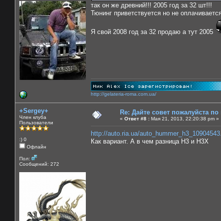
так он же древний!!! 2005 год за 32 шт!!!
Тюнинг приветствуется но не оплачивается)
Я свой 2008 год за 32 продаю а тут 2005
http://gelateria-roma.com.ua/
+Sergey+
Re: Дайте совет пожалуйста по
Член клуба
«
Ответ #8 :
Мая 21, 2013, 22:20:38 pm »
Пользователи
http://auto.ria.ua/auto_hummer_h3_10904543
:) 0
Как вариант. А в чем разница Н3 и Н3Х
Офлайн
Пол:
Сообщений: 272