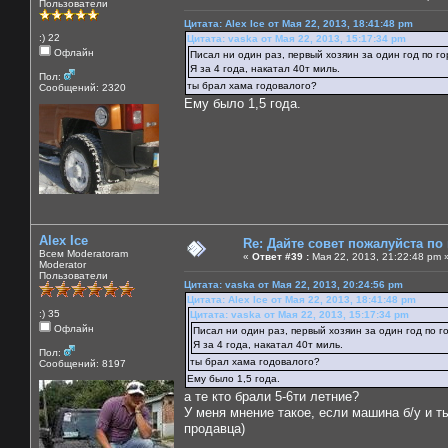
Пользователи
Цитата: Alex Ice от Мая 22, 2013, 18:41:48 pm
:) 22
Цитата: vaska от Мая 22, 2013, 15:17:34 pm
Офлайн
Писал ни один раз, первый хозяин за один год по го
Я за 4 года, накатал 40т миль.
Пол:
ты брал хама годовалого?
Сообщений: 2320
Ему было 1,5 года.
Alex Ice
Re: Дайте совет пожалуйста по
Всем Moderatoram
«
Ответ #39 :
Мая 22, 2013, 21:22:48 pm 
Moderator
Пользователи
Цитата: vaska от Мая 22, 2013, 20:24:56 pm
Цитата: Alex Ice от Мая 22, 2013, 18:41:48 pm
:) 35
Цитата: vaska от Мая 22, 2013, 15:17:34 pm
Офлайн
Писал ни один раз, первый хозяин за один год по г
Я за 4 года, накатал 40т миль.
Пол:
ты брал хама годовалого?
Сообщений: 8197
Ему было 1,5 года.
а те кто брали 5-6ти летние?
У меня мнение такое, если машина б/у и т
продавца)