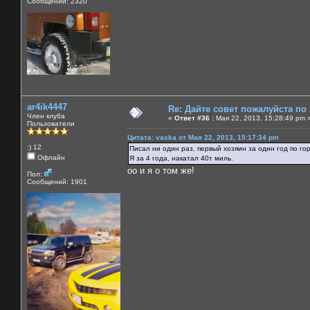
Сообщений: 2320
ar4ik4447
Re: Дайте совет пожалуйста по
Член клуба
«
Ответ #36 :
Мая 22, 2013, 15:28:49 pm 
Пользователи
Цитата: vaska от Мая 22, 2013, 15:17:34 pm
:) 12
Писал ни один раз, первый хозяин за один год по го
Офлайн
Я за 4 года, накатал 40т миль.
оо и я о том же!
Пол:
Сообщений: 1901