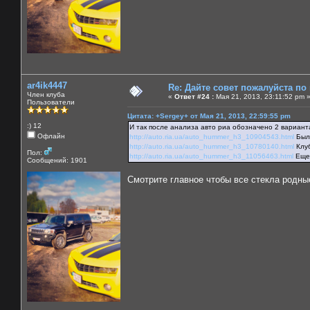
ar4ik4447
Re: Дайте совет пожалуйста по
Член клуба
«
Ответ #24 :
Мая 21, 2013, 23:11:52 pm 
Пользователи
Цитата: +Sergey+ от Мая 21, 2013, 22:59:55 pm
:) 12
И так после анализа авто риа обозначено 2 вариант
Офлайн
http://auto.ria.ua/auto_hummer_h3_10904543.html
Был 
http://auto.ria.ua/auto_hummer_h3_10780140.html
Клуб
Пол:
http://auto.ria.ua/auto_hummer_h3_11056463.html
Еще 
Сообщений: 1901
Смотрите главное чтобы все стекла родные