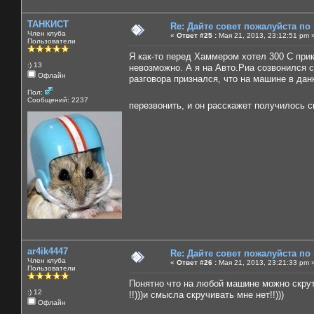
ТАНКИСТ
Re: Дайте совет пожалуйста по
Член клуба
«
Ответ #25 :
Мая 21, 2013, 23:12:51 pm 
Пользователи
Я как-то перед Хаммером хотел 300 С прик
:) 13
невозможно. А я на Авто.Риа созвонился с
Офлайн
разговора признался, что на машине в дан
Пол:
Сообщений: 2237
перезвонить, и он расскажет получилось ск
ar4ik4447
Re: Дайте совет пожалуйста по
Член клуба
«
Ответ #26 :
Мая 21, 2013, 23:21:33 pm 
Пользователи
Понятно что на любой машине можно скрути
:) 12
!!)))и смысла скручивать мне нет!!)))
Офлайн