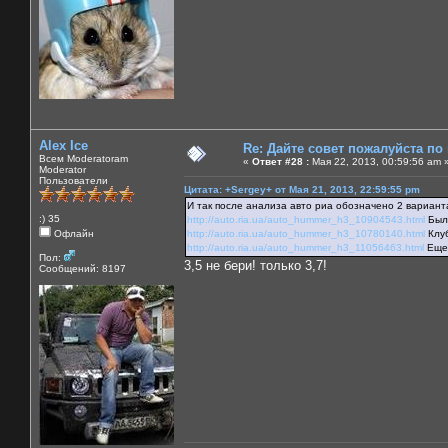
Alex Ice
Re: Дайте совет пожалуйста по
Всем Moderatoram
«
Ответ #28 :
Мая 22, 2013, 00:59:56 am 
Moderator
Пользователи
Цитата: +Sergey+ от Мая 21, 2013, 22:59:55 pm
И так после анализа авто риа обозначено 2 вариант
:) 35
http://auto.ria.ua/auto_hummer_h3_10904543.html
Был 
Офлайн
http://auto.ria.ua/auto_hummer_h3_10780140.html
Клуб
http://auto.ria.ua/auto_hummer_h3_11056463.html
Еще 
Пол:
3,5 не бери! только 3,7!
Сообщений: 8197