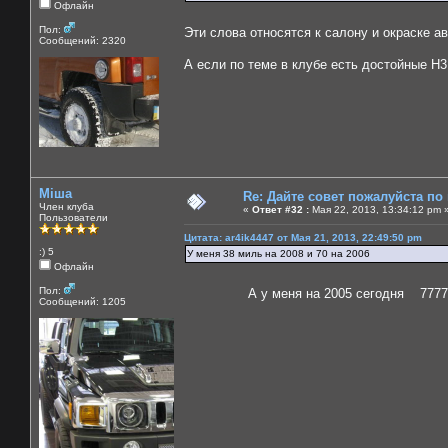
Офлайн
Пол:
Эти слова относятся к салону и окраске а
Сообщений: 2320
А если по теме в клубе есть достойные Н3
Міша
Re: Дайте совет пожалуйста по
Член клуба
«
Ответ #32 :
Мая 22, 2013, 13:34:12 pm 
Пользователи
Цитата: ar4ik4447 от Мая 21, 2013, 22:49:50 pm
:) 5
У меня 38 миль на 2008 и 70 на 2006
Офлайн
Пол:
А у меня на 2005 сегодня 77777 миль
Сообщений: 1205