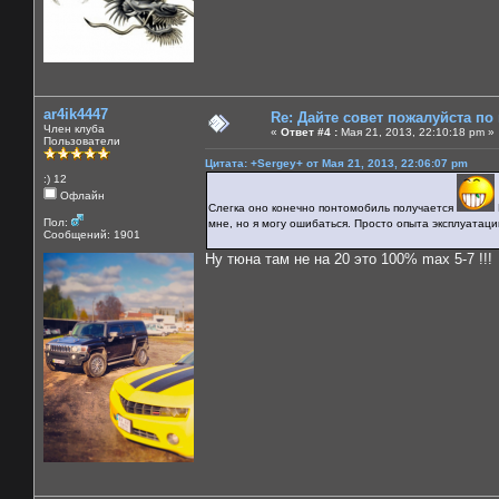
ar4ik4447
Re: Дайте совет пожалуйста по
Член клуба
«
Ответ #4 :
Мая 21, 2013, 22:10:18 pm »
Пользователи
Цитата: +Sergey+ от Мая 21, 2013, 22:06:07 pm
:) 12
Офлайн
Слегка оно конечно понтомобиль получается
Пол:
мне, но я могу ошибаться. Просто опыта эксплуатаци
Сообщений: 1901
Ну тюна там не на 20 это 100% max 5-7 !!!