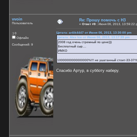
vvoin
Re: Прошу помочь с Н3
Пользователь
«
Ответ #8 :
Июня 06, 2013, 13:59:22 
Цитата: ar4ik4447 от Июня 06, 2013, 13:30:00 pm
:) 0
Цитата: Alex Ice от Июня 06, 2013, 13:17:39 pm
Офлайн
2008 год очень стремный по цене)))
Сообщений: 9
Бесплатный сыр....
ИМХО
10000000000000000%!!! не ушатанный стоит-33-37!!
Спасибо Артур, в субботу наберу.