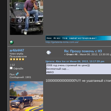
http://gelateria-roma.com.ua/
ar4ik4447
Re: Прошу помочь с Н3
Член клуба
«
Ответ #6 :
Июня 06, 2013, 13:30:00 
Пользователи
Цитата: Alex Ice от Июня 06, 2013, 13:17:39 pm
:) 12
2008 год очень стремный по цене)))
Офлайн
Бесплатный сыр....
ИМХО
Пол:
Сообщений: 1901
10000000000000000%!!! не ушатанный стои