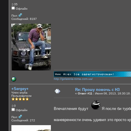
:) 35
Офлайн
Пол:
Сообщений: 8197
http://gelateria-roma.com.ua/
+Sergey+
Re: Прошу помочь с Н3
Член клуба
«
Ответ #11 :
Июня 06, 2013, 18:30:18
Пользователи
:) 0
Впечатления будут
Я после би турб
Офлайн
Пол:
маневренности очень удивил это просто 
Сообщений: 272