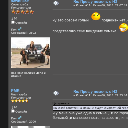
98white89
Re: Прошу помочь с Н3
Совет клуба
«
Ответ #16 :
Июня 06, 2013, 22:07:49
Пользователи
:) 20
ну это совсем голый
подножек нет ,о
Офлайн
Пол:
представляю себе вождение хомяка
Сообщений: 3592
нас ждут великие дела и
италия
PMR
Re: Прошу помочь с Н3
Член клуба
«
Ответ #17 :
Июня 06, 2013, 22:23:44
Пользователи
Цитировать
:) 20
на кокой собственно машине будет комфортней перед
Офлайн
и у меня она уже одна в семье , и по гор
большой ,и маневренность на высоте , и п
Пол:
Сообщений: 2090