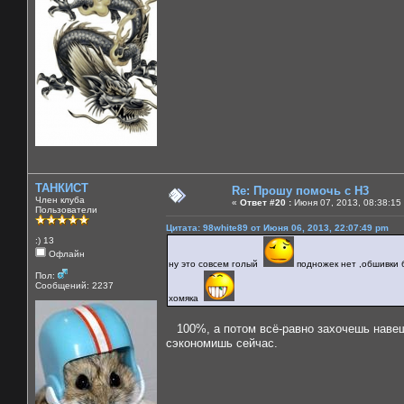
ТАНКИСТ
Re: Прошу помочь с Н3
Член клуба
«
Ответ #20 :
Июня 07, 2013, 08:38:15
Пользователи
Цитата: 98white89 от Июня 06, 2013, 22:07:49 pm
:) 13
Офлайн
ну это совсем голый
подножек нет ,обшивки б
Пол:
Сообщений: 2237
хомяка
100%, а потом всё-равно захочешь навеш
сэкономишь сейчас.