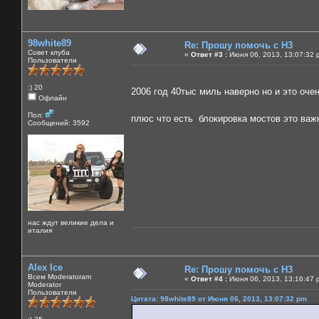
98white89
Re: Прошу помочь с Н3
Совет клуба
«
Ответ #3 :
Июня 06, 2013, 13:07:32 
Пользователи
:) 20
2006 год 40тыс миль наверно но и это оче
Офлайн
Пол:
плюс что есть блокировка мостов это ва
Сообщений: 3592
нас ждут великие дела и
италия
Alex Ice
Re: Прошу помочь с Н3
Всем Moderatoram
«
Ответ #4 :
Июня 06, 2013, 13:16:47 
Moderator
Пользователи
Цитата: 98white89 от Июня 06, 2013, 13:07:32 pm