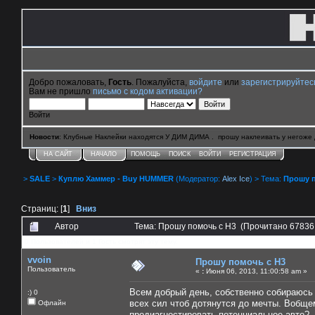
Добро пожаловать,
Гость
. Пожалуйста,
войдите
или
зарегистрируйтес
Вам не пришло
письмо с кодом активации?
Войти
Новости
: Клубные Наклейки находятся У ДИМ ДИМА . прошу наклеивать у негоже 
НА САЙТ
НАЧАЛО
ПОМОЩЬ
ПОИСК
ВОЙТИ
РЕГИСТРАЦИЯ
>
SALE
>
Куплю Хаммер - Buy HUMMER
(Модератор:
Alex Ice
) > Тема:
Прошу п
Страниц: [
1
]
Вниз
Автор
Тема: Прошу помочь с Н3 (Прочитано 67836
0 Пользователей и 1 Гость смотрят эту тему.
vvoin
Прошу помочь с Н3
Пользователь
«
:
Июня 06, 2013, 11:00:58 am »
Всем добрый день, собственно собираюсь
:) 0
всех сил чтоб дотянутся до мечты. Вобще
Офлайн
продиагностировать потенциальное авто?