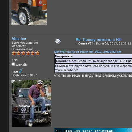
Alex Ice
Re: Прошу помочь с Н3
Всем Moderatoram
«
Ответ #24 :
Июня 09, 2013, 21:33:12
Moderator
Пользователи
Цитата: vaska от Июня 09, 2013, 20:06:53 pm
Цитировать
:) 35
Скажите а если сравнить рулежку в городе Н3 и Прад
Офлайн
HUMMER это другое авто, его нельзя ни с чем сравн
Удачи в выборе!
Пол:
что ты имеешь в виду под словом ускогла
Сообщений: 8197