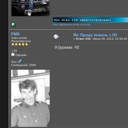
http://gelateria-roma.com.ua/
PMR
Re: Прошу помочь с Н3
Член клуба
«
Ответ #33 :
Июня 29, 2013, 15:30:40
Пользователи
8-()ураааа Н2
:) 20
Офлайн
Пол:
Сообщений: 2090