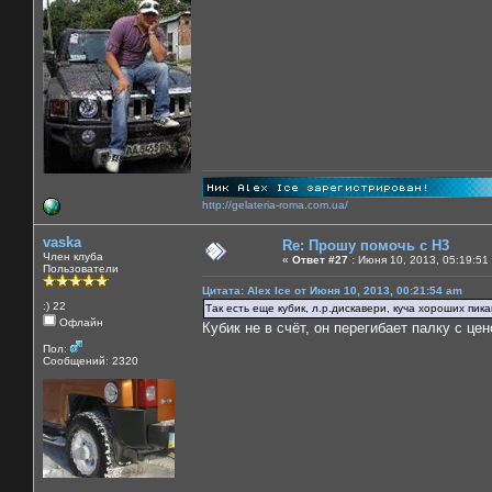
http://gelateria-roma.com.ua/
vaska
Re: Прошу помочь с Н3
Член клуба
«
Ответ #27 :
Июня 10, 2013, 05:19:51
Пользователи
Цитата: Alex Ice от Июня 10, 2013, 00:21:54 am
:) 22
Так есть еще кубик, л.р.дискавери, куча хороших пикап
Офлайн
Кубик не в счёт, он перегибает палку с 
Пол:
Сообщений: 2320