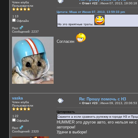
Член клуба
«
Ответ #22 :
Июня 07, 2013, 19:00:18
Пользователи
Цитата: Міша от Июня 07, 2013, 13:59:33 pm
:) 13
Офлайн
Но это приятные траты.
Пол:
Сообщений: 2237
Согласен
vaska
Re: Прошу помочь с Н3
Член клуба
«
Ответ #23 :
Июня 09, 2013, 20:06:53
Пользователи
Цитировать
:) 22
Скажите а если сравнить рулежку в городе Н3 и Прад
Офлайн
HUMMER это другое авто, его нельзя ни с
автопром!
Пол:
Сообщений: 2320
Удачи в выборе!