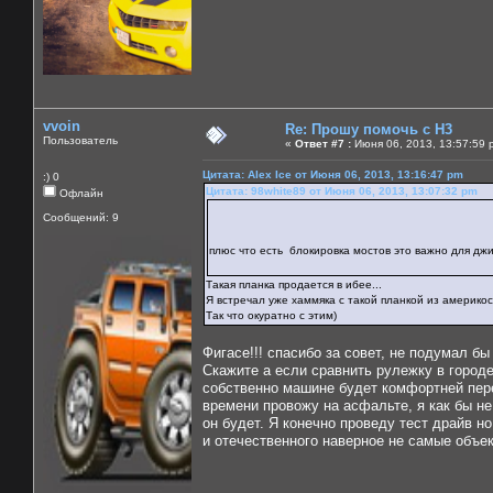
vvoin
Re: Прошу помочь с Н3
Пользователь
«
Ответ #7 :
Июня 06, 2013, 13:57:59 
Цитата: Alex Ice от Июня 06, 2013, 13:16:47 pm
:) 0
Цитата: 98white89 от Июня 06, 2013, 13:07:32 pm
Офлайн
Сообщений: 9
плюс что есть блокировка мостов это важно для д
Такая планка продается в ибее...
Я встречал уже хаммяка с такой планкой из америко
Так что окуратно с этим)
Фигасе!!! спасибо за совет, не подумал бы
Скажите а если сравнить рулежку в городе 
собственно машине будет комфортней пере
времени провожу на асфальте, я как бы не
он будет. Я конечно проведу тест драйв н
и отечественного наверное не самые объе