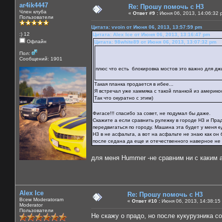
ar4ik4447
Re: Прошу помочь с Н3
Член клуба
«
Ответ #9 :
Июня 06, 2013, 14:06:32 
Пользователи
Цитата: vvoin от Июня 06, 2013, 13:57:59 pm
:) 12
Цитата: Alex Ice от Июня 06, 2013, 13:16:47 pm
Офлайн
Цитата: 98white89 от Июня 06, 2013, 13:07:32 pm
Пол:
Сообщений: 1901
плюс что есть блокировка мостов это важно для д
Такая планка продается в ибее...
Я встречал уже хаммяка с такой планкой из америк
Так что окуратно с этим)
Фигасе!!! спасибо за совет, не подумал бы даже.
Скажите а если сравнить рулежку в городе Н3 и Пра
передвигаться по городу. Машина эта будет у меня 
Н3 в не асфальта, а вот на асфальте не знаю как он
после седана да еще и отечественного наверное не
для меня Hummer -не сравним ни с каким ав
Alex Ice
Re: Прошу помочь с Н3
Всем Moderatoram
«
Ответ #10 :
Июня 06, 2013, 14:38:15
Moderator
Пользователи
Не скажу о прадо, но после кукурузника с