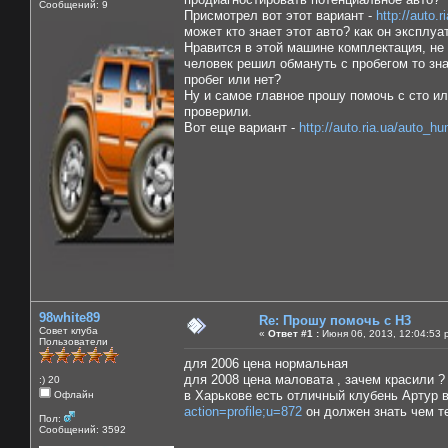
Сообщений: 9
Присмотрел вот этот вариант -
http://auto
может кто знает этот авто? как он эксплуа
Нравится в этой машине комплектация, не 
человек решил обмануть с пробегом то зна
пробег или нет?
Ну и самое главное прошу помочь с сто и
проверили.
Вот еще вариант -
http://auto.ria.ua/auto_
98white89
Re: Прошу помочь с Н3
Совет клуба
«
Ответ #1 :
Июня 06, 2013, 12:04:53 
Пользователи
для 2006 цена нормальная
для 2008 цена маловата , зачем красили ? 
:) 20
в Харькове есть отличный клубень Артур 
Офлайн
action=profile;u=872
он должен знать чем те
Пол:
Сообщений: 3592