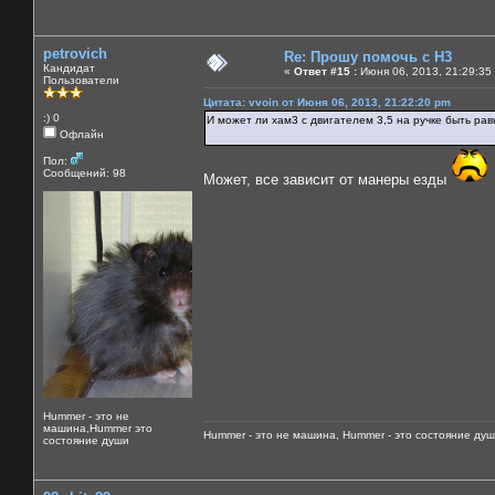
petrovich
Re: Прошу помочь с Н3
Кандидат
«
Ответ #15 :
Июня 06, 2013, 21:29:35
Пользователи
Цитата: vvoin от Июня 06, 2013, 21:22:20 pm
:) 0
И может ли хам3 с двигателем 3,5 на ручке быть рав
Офлайн
Пол:
Сообщений: 98
Может, все зависит от манеры езды
Hummer - это не
машина,Hummer это
Hummer - это не машина, Hummer - это состояние душ
состояние души