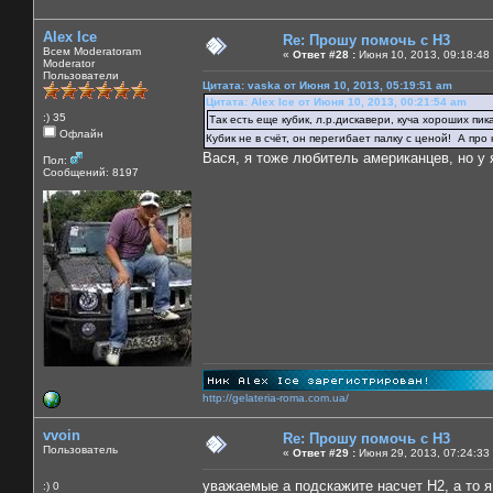
Alex Ice
Re: Прошу помочь с Н3
Всем Moderatoram
«
Ответ #28 :
Июня 10, 2013, 09:18:48
Moderator
Пользователи
Цитата: vaska от Июня 10, 2013, 05:19:51 am
Цитата: Alex Ice от Июня 10, 2013, 00:21:54 am
:) 35
Так есть еще кубик, л.р.дискавери, куча хороших пика
Офлайн
Кубик не в счёт, он перегибает палку с ценой! А п
Вася, я тоже любитель американцев, но у 
Пол:
Сообщений: 8197
http://gelateria-roma.com.ua/
vvoin
Re: Прошу помочь с Н3
Пользователь
«
Ответ #29 :
Июня 29, 2013, 07:24:33
уважаемые а подскажите насчет Н2, а то я 
:) 0