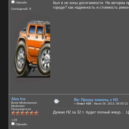
был в не зоны досягаемости. На авториа пр
Офлайн
городе? как надежность и стоимость ремо
Сообщений: 9
Alex Ice
Re: Прошу помочь с Н3
Всем Moderatoram
«
Ответ #30 :
Июня 29, 2013, 08:05:22
Moderator
Пользователи
Думаю Н2 за 32 т. будет полный жмур... Ц
:) 35
Офлайн