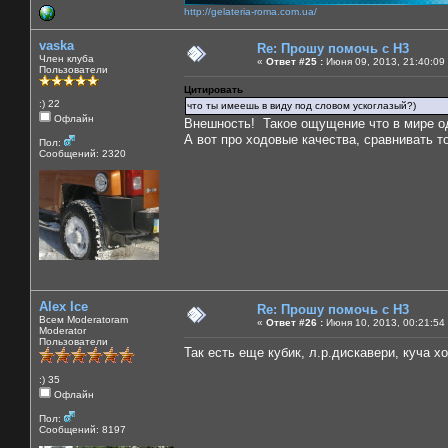
http://gelateria-roma.com.ua/
vaska
Re: Прошу помочь с Н3
Член клуба
«
Ответ #25 :
Июня 09, 2013, 21:40:09
Пользователи
Цитировать
:) 22
что ты имеешь в виду под словом ускоглазый?)
Офлайн
Внешность! Такое ощущение что в мире од
А вот про ходовые качества, сравнивать т
Пол:
Сообщений: 2320
Alex Ice
Re: Прошу помочь с Н3
Всем Moderatoram
«
Ответ #26 :
Июня 10, 2013, 00:21:54
Moderator
Пользователи
Так есть еще кубик, л.р.дискавери, куча х
:) 35
Офлайн
Пол:
Сообщений: 8197