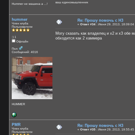
ваш единомышленник
Нummer не машина а ...!
hummer
Re: Прошу помочь с Н3
Член клуба
«
Ответ #34 :
Июня 29, 2013, 18:09:04
Пользователи
Могу сказать как владелец и х2 и х3 обе
:) 1
обходится как 2 хаммера
Офлайн
Пол:
Сообщений: 4016
HUMMER
PMR
Re: Прошу помочь с Н3
Член клуба
«
Ответ #35 :
Июня 29, 2013, 19:55:45
Пользователи