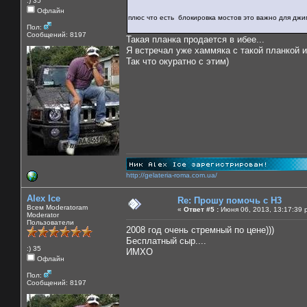
:) 35
Офлайн
плюс что есть блокировка мостов это важно для дж
Пол:
Сообщений: 8197
Такая планка продается в ибее...
Я встречал уже хаммяка с такой планкой и
Так что окуратно с этим)
http://gelateria-roma.com.ua/
Alex Ice
Re: Прошу помочь с Н3
Всем Moderatoram
«
Ответ #5 :
Июня 06, 2013, 13:17:39 
Moderator
Пользователи
2008 год очень стремный по цене)))
Бесплатный сыр....
:) 35
ИМХО
Офлайн
Пол:
Сообщений: 8197