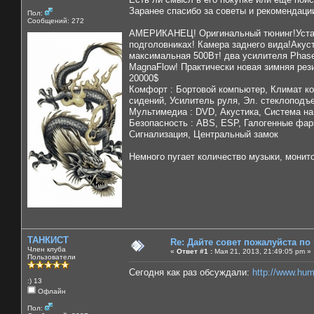
Заранее спасибо за советы и рекомендаци
Пол:
Сообщений: 272
АМЕРИКАНЕЦ! Оригинальный тюнинг!Устано
подголовниках! Камера заднего вида!Акус
максимальная 500Вт! два усилителя Phase
MagnaFlow! Практически новая зимняя рез
20000$
Комфорт : Бортовой компьютер, Климат ко
сидений, Усилитель руля, Эл. стеклоподъ
Мультимедиа : DVD, Акустика, Система н
Безопасность : ABS, ESP, Галогенные фар
Сигнализация, Центральный замок
Немного пугает количество музыки, монит
ТАНКИСТ
Re: Дайте совет пожалуйста по
Член клуба
«
Ответ #1 :
Мая 21, 2013, 21:49:05 pm »
Пользователи
Сегодня как раз обсуждали:
http://www.hu
:) 13
Офлайн
Пол: