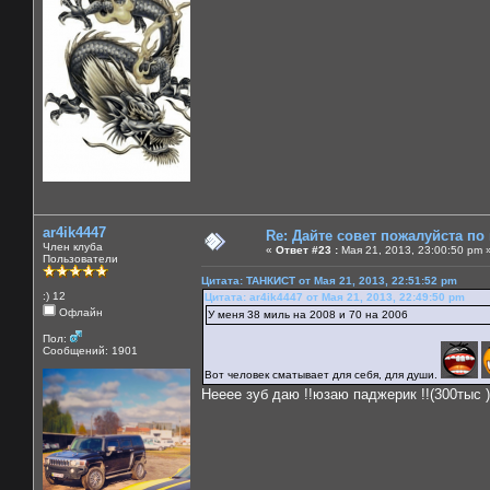
ar4ik4447
Re: Дайте совет пожалуйста по
Член клуба
«
Ответ #23 :
Мая 21, 2013, 23:00:50 pm 
Пользователи
Цитата: ТАНКИСТ от Мая 21, 2013, 22:51:52 pm
:) 12
Цитата: ar4ik4447 от Мая 21, 2013, 22:49:50 pm
Офлайн
У меня 38 миль на 2008 и 70 на 2006
Пол:
Сообщений: 1901
Вот человек сматывает для себя, для души.
Нееее зуб даю !!юзаю паджерик !!(300тыс )