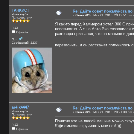
ТАНКИСТ
Re: Дайте совет пожалуйста по
Член клуба
«
Ответ #25 :
Мая 21, 2013, 23:12:51 pm 
Пользователи
Я как-то перед Хаммером хотел 300 С прик
:) 13
невозможно. А я на Авто.Риа созвонился с
Офлайн
разговора признался, что на машине в дан
Пол:
Сообщений: 2237
перезвонить, и он расскажет получилось ск
ar4ik4447
Re: Дайте совет пожалуйста по
Член клуба
«
Ответ #26 :
Мая 21, 2013, 23:21:33 pm 
Пользователи
Понятно что на любой машине можно скрути
:) 12
!!)))и смысла скручивать мне нет!!)))
Офлайн