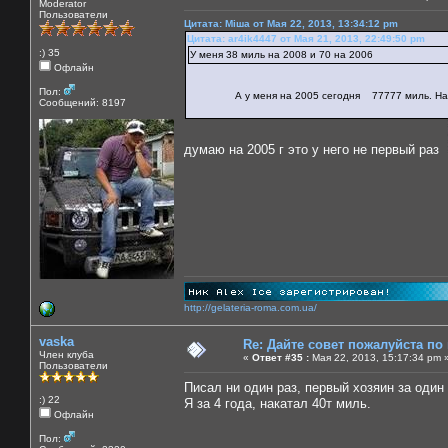
Moderator
Пользователи
Цитата: Міша от Мая 22, 2013, 13:34:12 pm
Цитата: ar4ik4447 от Мая 21, 2013, 22:49:50 pm
:) 35
У меня 38 миль на 2008 и 70 на 2006
Офлайн
Пол:
А у меня на 2005 сегодня 77777 миль. Наверн
Сообщений: 8197
думаю на 2005 г это у него не первый раз
http://gelateria-roma.com.ua/
vaska
Re: Дайте совет пожалуйста по
Член клуба
«
Ответ #35 :
Мая 22, 2013, 15:17:34 pm 
Пользователи
Писал ни один раз, первый хозяин за один 
:) 22
Я за 4 года, накатал 40т миль.
Офлайн
Пол: