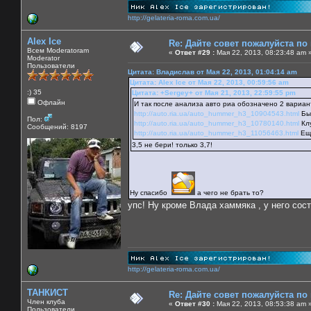
http://gelateria-roma.com.ua/
Alex Ice
Re: Дайте совет пожалуйста по
Всем Moderatoram
«
Ответ #29 :
Мая 22, 2013, 08:23:48 am 
Moderator
Пользователи
Цитата: Владислав от Мая 22, 2013, 01:04:14 am
Цитата: Alex Ice от Мая 22, 2013, 00:59:56 am
:) 35
Цитата: +Sergey+ от Мая 21, 2013, 22:59:55 pm
Офлайн
И так после анализа авто риа обозначено 2 вариан
http://auto.ria.ua/auto_hummer_h3_10904543.html
Был
Пол:
http://auto.ria.ua/auto_hummer_h3_10780140.html
Клу
Сообщений: 8197
http://auto.ria.ua/auto_hummer_h3_11056463.html
Еще
3,5 не бери! только 3,7!
Ну спасибо
а чего не брать то?
упс! Ну кроме Влада хаммяка , у него сос
http://gelateria-roma.com.ua/
ТАНКИСТ
Re: Дайте совет пожалуйста по
Член клуба
«
Ответ #30 :
Мая 22, 2013, 08:53:38 am 
Пользователи