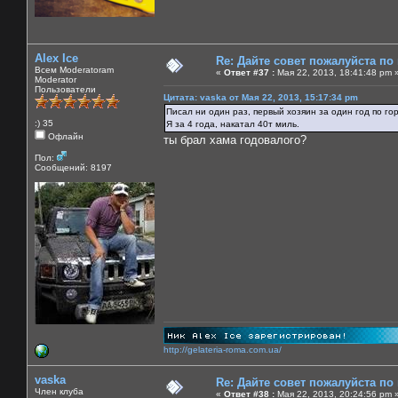
Alex Ice
Re: Дайте совет пожалуйста по
Всем Moderatoram
«
Ответ #37 :
Мая 22, 2013, 18:41:48 pm 
Moderator
Пользователи
Цитата: vaska от Мая 22, 2013, 15:17:34 pm
Писал ни один раз, первый хозяин за один год по го
:) 35
Я за 4 года, накатал 40т миль.
Офлайн
ты брал хама годовалого?
Пол:
Сообщений: 8197
http://gelateria-roma.com.ua/
vaska
Re: Дайте совет пожалуйста по
Член клуба
«
Ответ #38 :
Мая 22, 2013, 20:24:56 pm 