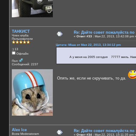
ТАНКИСТ
Re: Дайте совет пожалуйста по
Член клуба
«
Ответ #33 :
Мая 22, 2013, 13:42:08 pm 
Пользователи
Цитата: Міша от Мая 22, 2013, 13:34:12 pm
:) 13
Офлайн
А у меня на 2005 сегодня 77777 миль. Наверно
Пол:
Сообщений: 2237
Опять же, если не скручивать, то да.
Alex Ice
Re: Дайте совет пожалуйста по
Всем Moderatoram
«
Ответ #34 :
Мая 22, 2013, 15:11:35 pm 