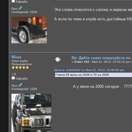
Офлайн
Пол:
Эти слова относятся к салону и окраске а
Сообщений: 2320
А если по теме в клубе есть достойные Н3
Міша
Re: Дайте совет пожалуйста по
Член клуба
«
Ответ #32 :
Мая 22, 2013, 13:34:12 pm 
Пользователи
Цитата: ar4ik4447 от Мая 21, 2013, 22:49:50 pm
:) 5
У меня 38 миль на 2008 и 70 на 2006
Офлайн
Пол:
А у меня на 2005 сегодня 77777 миль
Сообщений: 1205