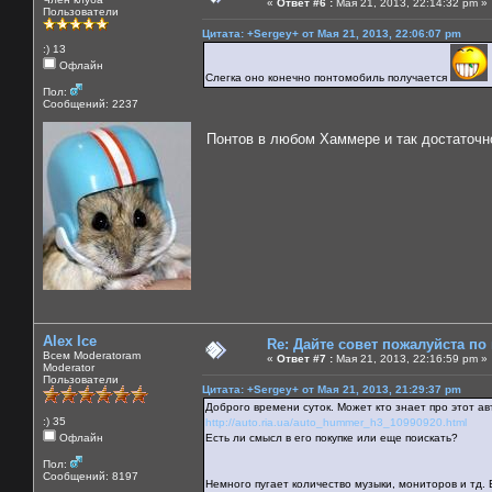
«
Ответ #6 :
Мая 21, 2013, 22:14:32 pm »
Пользователи
Цитата: +Sergey+ от Мая 21, 2013, 22:06:07 pm
:) 13
Офлайн
Слегка оно конечно понтомобиль получается
Пол:
Сообщений: 2237
Понтов в любом Хаммере и так достаточн
Alex Ice
Re: Дайте совет пожалуйста по
Всем Moderatoram
«
Ответ #7 :
Мая 21, 2013, 22:16:59 pm »
Moderator
Пользователи
Цитата: +Sergey+ от Мая 21, 2013, 21:29:37 pm
Доброго времени суток. Может кто знает про этот а
:) 35
http://auto.ria.ua/auto_hummer_h3_10990920.html
Офлайн
Есть ли смысл в его покупке или еще поискать?
Пол:
Сообщений: 8197
Немного пугает количество музыки, мониторов и тд.