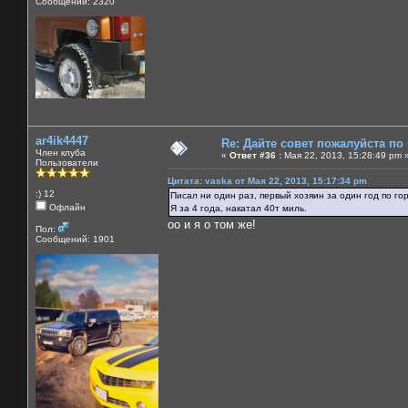
Сообщений: 2320
ar4ik4447
Re: Дайте совет пожалуйста по
Член клуба
«
Ответ #36 :
Мая 22, 2013, 15:28:49 pm 
Пользователи
Цитата: vaska от Мая 22, 2013, 15:17:34 pm
:) 12
Писал ни один раз, первый хозяин за один год по го
Офлайн
Я за 4 года, накатал 40т миль.
оо и я о том же!
Пол:
Сообщений: 1901