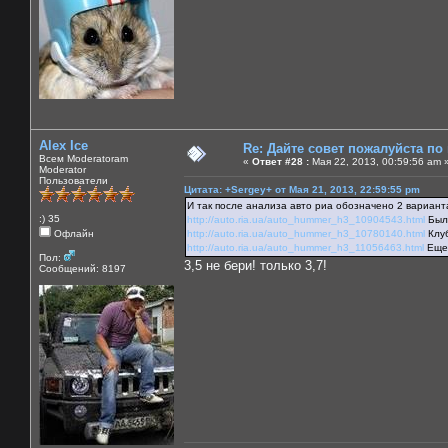
Alex Ice
Re: Дайте совет пожалуйста по
Всем Moderatoram
«
Ответ #28 :
Мая 22, 2013, 00:59:56 am 
Moderator
Пользователи
Цитата: +Sergey+ от Мая 21, 2013, 22:59:55 pm
И так после анализа авто риа обозначено 2 вариант
:) 35
http://auto.ria.ua/auto_hummer_h3_10904543.html
Был 
Офлайн
http://auto.ria.ua/auto_hummer_h3_10780140.html
Клуб
http://auto.ria.ua/auto_hummer_h3_11056463.html
Еще 
Пол:
3,5 не бери! только 3,7!
Сообщений: 8197