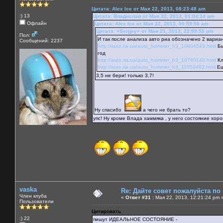
Цитата: Alex Ice от Мая 22, 2013, 08:23:48 am
:) 13
Цитата: Владислав от Мая 22, 2013, 01:04:14 am
Офлайн
Цитата: Alex Ice от Мая 22, 2013, 00:59:56 am
Цитата: +Sergey+ от Мая 21, 2013, 22:59:55 pm
Пол:
И так после анализа авто риа обозначено 2 вариа
Сообщений: 2237
http://auto.ria.ua/auto_hummer_h3_10904543.html
Бы
год
http://auto.ria.ua/auto_hummer_h3_10780140.html
Кл
http://auto.ria.ua/auto_hummer_h3_11056463.html
Ещ
3,5 не бери! только 3,7!
Ну спасибо
а чего не брать то?
упс! Ну кроме Влада хаммяка , у него состояние хор
vaska
Re: Дайте совет пожалуйста по
Член клуба
«
Ответ #31 :
Мая 22, 2013, 12:21:24 pm 
Пользователи
Цитировать
:) 22
пишут ИДЕАЛЬНОЕ СОСТОЯНИЕ -