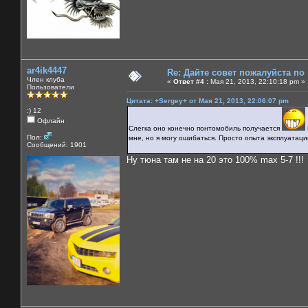
ar4ik4447
Re: Дайте совет пожалуйста по
Член клуба
«
Ответ #4 :
Мая 21, 2013, 22:10:18 pm »
Пользователи
Цитата: +Sergey+ от Мая 21, 2013, 22:06:07 pm
:) 12
Офлайн
Слегка оно конечно понтомобиль получается
Пол:
мне, но я могу ошибаться. Просто опыта эксплуатаци
Сообщений: 1901
Ну тюна там не на 20 это 100% max 5-7 !!!