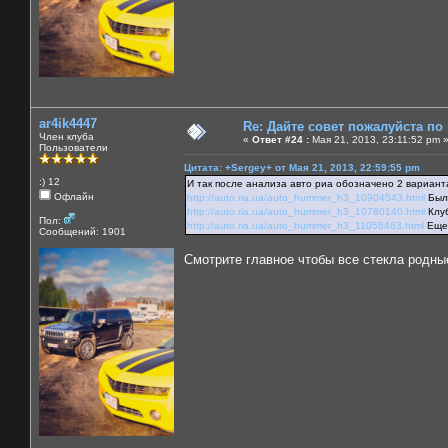
ar4ik4447
Re: Дайте совет пожалуйста по
Член клуба
«
Ответ #24 :
Мая 21, 2013, 23:11:52 pm 
Пользователи
Цитата: +Sergey+ от Мая 21, 2013, 22:59:55 pm
:) 12
И так после анализа авто риа обозначено 2 вариант
Офлайн
http://auto.ria.ua/auto_hummer_h3_10904543.html
Был 
http://auto.ria.ua/auto_hummer_h3_10780140.html
Клуб
Пол:
http://auto.ria.ua/auto_hummer_h3_11056463.html
Еще 
Сообщений: 1901
Смотрите главное чтобы все стекла родные