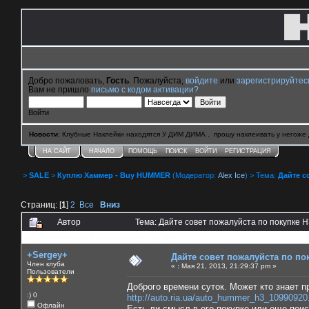
Добро пожаловать,
Гость
. Пожалуйста,
войдите
или
зарегистрируйтес
Вам не пришло
письмо с кодом активации?
Войти
Новости
: Клубные Наклейки находятся У ДИМ ДИМА . прошу наклеивать у негоже 
НА САЙТ
НАЧАЛО
ПОМОЩЬ
ПОИСК
ВОЙТИ
РЕГИСТРАЦИЯ
>
SALE
>
Куплю Хаммер - Buy HUMMER
(Модератор:
Alex Ice
) > Тема:
Дайте с
Страниц: [
1
]
2
Все
Вниз
Автор
Тема: Дайте совет пожалуйста по покупке 
0 Пользователей и 4 Гостей смотрят эту тему.
+Sergey+
Дайте совет пожалуйста по по
Член клуба
«
:
Мая 21, 2013, 21:29:37 pm »
Пользователи
Доброго времени суток. Может кто знает п
:) 0
http://auto.ria.ua/auto_hummer_h3_10990920
Офлайн
Есть ли смысл в его покупке или еще поис