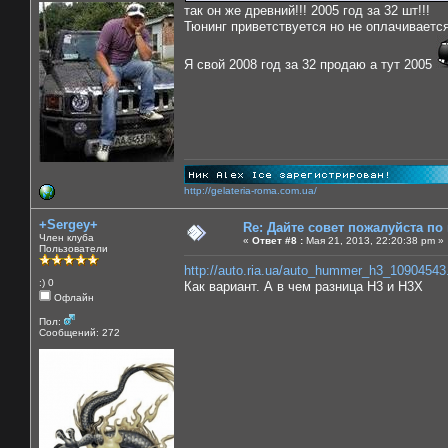
так он же древний!!! 2005 год за 32 шт!!!
Тюнинг приветствуется но не оплачивается)
Я свой 2008 год за 32 продаю а тут 2005
http://gelateria-roma.com.ua/
+Sergey+
Re: Дайте совет пожалуйста по
Член клуба
«
Ответ #8 :
Мая 21, 2013, 22:20:38 pm »
Пользователи
http://auto.ria.ua/auto_hummer_h3_10904543
:) 0
Как вариант. А в чем разница Н3 и Н3Х
Офлайн
Пол:
Сообщений: 272