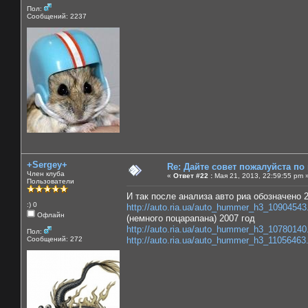
Пол:
Сообщений: 2237
+Sergey+
Re: Дайте совет пожалуйста по
Член клуба
«
Ответ #22 :
Мая 21, 2013, 22:59:55 pm 
Пользователи
И так после анализа авто риа обозначено 2
:) 0
http://auto.ria.ua/auto_hummer_h3_10904543
Офлайн
(немного поцарапана) 2007 год
http://auto.ria.ua/auto_hummer_h3_10780140
Пол:
Сообщений: 272
http://auto.ria.ua/auto_hummer_h3_11056463