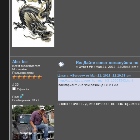
Alex Ice
Re: Дайте совет пожалуйста по
Всем Moderatoram
«
Ответ #9 :
Мая 21, 2013, 22:25:46 pm »
Moderator
Пользователи
Цитата: +Sergey+ от Мая 21, 2013, 22:20:38 pm
http://auto.ria.ua/auto_hummer_h3_10904543.html
:) 35
Как вариант. А в чем разница Н3 и Н3Х
Офлайн
Пол:
Сообщений: 8197
внешне очень даже ничего, но насторажива