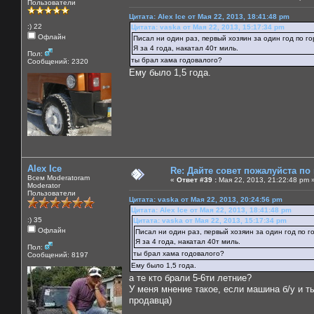
Пользователи
Цитата: Alex Ice от Мая 22, 2013, 18:41:48 pm
:) 22
Цитата: vaska от Мая 22, 2013, 15:17:34 pm
Офлайн
Писал ни один раз, первый хозяин за один год по го
Я за 4 года, накатал 40т миль.
Пол:
ты брал хама годовалого?
Сообщений: 2320
Ему было 1,5 года.
Alex Ice
Re: Дайте совет пожалуйста по
Всем Moderatoram
«
Ответ #39 :
Мая 22, 2013, 21:22:48 pm 
Moderator
Пользователи
Цитата: vaska от Мая 22, 2013, 20:24:56 pm
Цитата: Alex Ice от Мая 22, 2013, 18:41:48 pm
:) 35
Цитата: vaska от Мая 22, 2013, 15:17:34 pm
Офлайн
Писал ни один раз, первый хозяин за один год по г
Я за 4 года, накатал 40т миль.
Пол:
ты брал хама годовалого?
Сообщений: 8197
Ему было 1,5 года.
а те кто брали 5-6ти летние?
У меня мнение такое, если машина б/у и т
продавца)