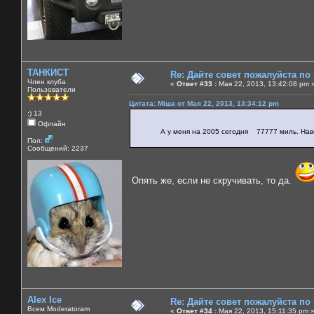
ТАНКИСТ
Re: Дайте совет пожалуйста по
Член клуба
«
Ответ #33 :
Мая 22, 2013, 13:42:08 pm 
Пользователи
Цитата: Міша от Мая 22, 2013, 13:34:12 pm
:) 13
Офлайн
А у меня на 2005 сегодня 77777 миль. Наверно
Пол:
Сообщений: 2237
Опять же, если не скручивать, то да.
Alex Ice
Re: Дайте совет пожалуйста по
Всем Moderatoram
«
Ответ #34 :
Мая 22, 2013, 15:11:35 pm 