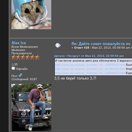
Alex Ice
Re: Дайте совет пожалуйста по
Всем Moderatoram
«
Ответ #28 :
Мая 22, 2013, 00:59:56 am 
Moderator
Пользователи
Цитата: +Sergey+ от Мая 21, 2013, 22:59:55 pm
И так после анализа авто риа обозначено 2 вариант
:) 35
http://auto.ria.ua/auto_hummer_h3_10904543.html
Был 
Офлайн
http://auto.ria.ua/auto_hummer_h3_10780140.html
Клуб
http://auto.ria.ua/auto_hummer_h3_11056463.html
Еще 
Пол:
3,5 не бери! только 3,7!
Сообщений: 8197