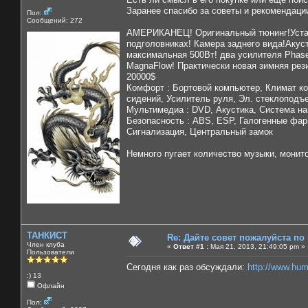
Заранее спасибо за советы и рекомендаци
Пол:
Сообщений: 272
АМЕРИКАНЕЦ! Оригинальный тюнинг!Устано
подголовниках! Камера заднего вида!Акус
максимальная 500Вт! два усилителя Phase
MagnaFlow! Практически новая зимняя рез
20000$
Комфорт : Бортовой компьютер, Климат ко
сидений, Усилитель руля, Эл. стеклоподъ
Мультимедиа : DVD, Акустика, Система н
Безопасность : ABS, ESP, Галогенные фар
Сигнализация, Центральный замок
Немного пугает количество музыки, монит
ТАНКИСТ
Re: Дайте совет пожалуйста по
Член клуба
«
Ответ #1 :
Мая 21, 2013, 21:49:05 pm »
Пользователи
Сегодня как раз обсуждали:
http://www.hu
:) 13
Офлайн
Пол: