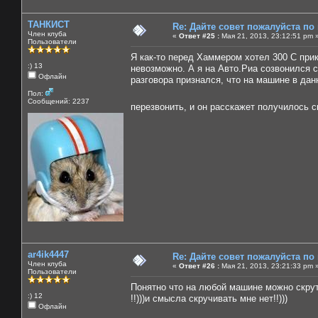
ТАНКИСТ
Re: Дайте совет пожалуйста по
Член клуба
«
Ответ #25 :
Мая 21, 2013, 23:12:51 pm 
Пользователи
Я как-то перед Хаммером хотел 300 С прик
:) 13
невозможно. А я на Авто.Риа созвонился с
Офлайн
разговора признался, что на машине в дан
Пол:
Сообщений: 2237
перезвонить, и он расскажет получилось ск
ar4ik4447
Re: Дайте совет пожалуйста по
Член клуба
«
Ответ #26 :
Мая 21, 2013, 23:21:33 pm 
Пользователи
Понятно что на любой машине можно скрути
:) 12
!!)))и смысла скручивать мне нет!!)))
Офлайн