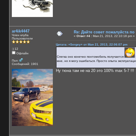
ar4ik4447
Re: Дайте совет пожалуйста по
Член клуба
«
Ответ #4 :
Мая 21, 2013, 22:10:18 pm »
Пользователи
Цитата: +Sergey+ от Мая 21, 2013, 22:06:07 pm
:) 12
Офлайн
Слегка оно конечно понтомобиль получается
Пол:
мне, но я могу ошибаться. Просто опыта эксплуатаци
Сообщений: 1901
Ну тюна там не на 20 это 100% max 5-7 !!!