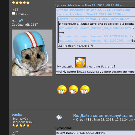
Цитата: Alex Ice от Мая 22, 2013, 08:23:48 am
:) 13
Цитата: Владислав от Мая 22, 2013, 01:04:14 am
Офлайн
Цитата: Alex Ice от Мая 22, 2013, 00:59:56 am
Цитата: +Sergey+ от Мая 21, 2013, 22:59:55 pm
Пол:
И так после анализа авто риа обозначено 2 вариа
Сообщений: 2237
http://auto.ria.ua/auto_hummer_h3_10904543.html
Бы
год
http://auto.ria.ua/auto_hummer_h3_10780140.html
Кл
http://auto.ria.ua/auto_hummer_h3_11056463.html
Ещ
3,5 не бери! только 3,7!
Ну спасибо
а чего не брать то?
упс! Ну кроме Влада хаммяка , у него состояние хор
vaska
Re: Дайте совет пожалуйста по
Член клуба
«
Ответ #31 :
Мая 22, 2013, 12:21:24 pm 
Пользователи
Цитировать
:) 22
пишут ИДЕАЛЬНОЕ СОСТОЯНИЕ -