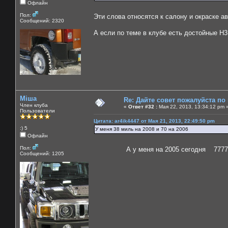
Офлайн
Пол:
Эти слова относятся к салону и окраске а
Сообщений: 2320
А если по теме в клубе есть достойные Н3
Міша
Re: Дайте совет пожалуйста по
Член клуба
«
Ответ #32 :
Мая 22, 2013, 13:34:12 pm 
Пользователи
Цитата: ar4ik4447 от Мая 21, 2013, 22:49:50 pm
:) 5
У меня 38 миль на 2008 и 70 на 2006
Офлайн
Пол:
А у меня на 2005 сегодня 77777 миль
Сообщений: 1205