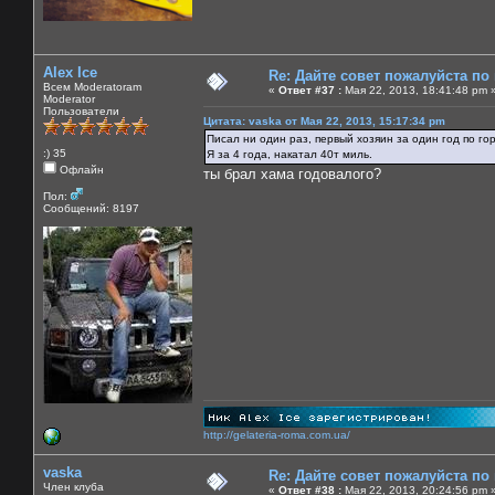
Alex Ice
Re: Дайте совет пожалуйста по
Всем Moderatoram
«
Ответ #37 :
Мая 22, 2013, 18:41:48 pm 
Moderator
Пользователи
Цитата: vaska от Мая 22, 2013, 15:17:34 pm
Писал ни один раз, первый хозяин за один год по го
:) 35
Я за 4 года, накатал 40т миль.
Офлайн
ты брал хама годовалого?
Пол:
Сообщений: 8197
http://gelateria-roma.com.ua/
vaska
Re: Дайте совет пожалуйста по
Член клуба
«
Ответ #38 :
Мая 22, 2013, 20:24:56 pm 