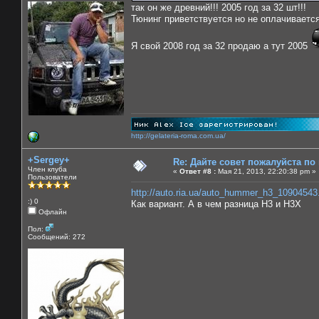
так он же древний!!! 2005 год за 32 шт!!!
Тюнинг приветствуется но не оплачивается)
Я свой 2008 год за 32 продаю а тут 2005
http://gelateria-roma.com.ua/
+Sergey+
Re: Дайте совет пожалуйста по
Член клуба
«
Ответ #8 :
Мая 21, 2013, 22:20:38 pm »
Пользователи
http://auto.ria.ua/auto_hummer_h3_10904543
:) 0
Как вариант. А в чем разница Н3 и Н3Х
Офлайн
Пол:
Сообщений: 272