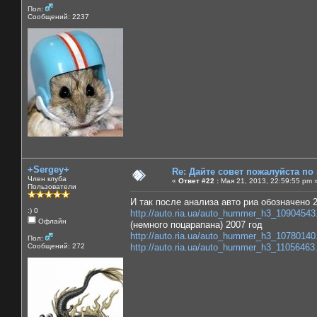
Пол:
Сообщений: 2237
+Sergey+
Re: Дайте совет пожалуйста по
Член клуба
«
Ответ #22 :
Мая 21, 2013, 22:59:55 pm 
Пользователи
И так после анализа авто риа обозначено 2
:) 0
http://auto.ria.ua/auto_hummer_h3_10904543
Офлайн
(немного поцарапана) 2007 год
http://auto.ria.ua/auto_hummer_h3_10780140
Пол:
Сообщений: 272
http://auto.ria.ua/auto_hummer_h3_11056463