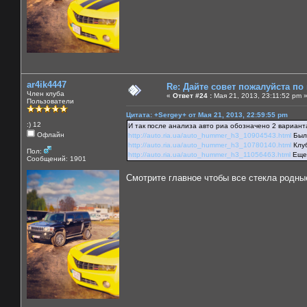
ar4ik4447
Re: Дайте совет пожалуйста по
Член клуба
«
Ответ #24 :
Мая 21, 2013, 23:11:52 pm 
Пользователи
Цитата: +Sergey+ от Мая 21, 2013, 22:59:55 pm
:) 12
И так после анализа авто риа обозначено 2 вариант
Офлайн
http://auto.ria.ua/auto_hummer_h3_10904543.html
Был 
http://auto.ria.ua/auto_hummer_h3_10780140.html
Клуб
Пол:
http://auto.ria.ua/auto_hummer_h3_11056463.html
Еще 
Сообщений: 1901
Смотрите главное чтобы все стекла родные