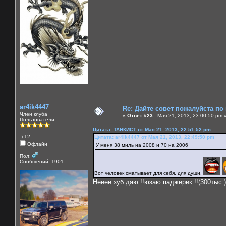
ar4ik4447
Re: Дайте совет пожалуйста по
Член клуба
«
Ответ #23 :
Мая 21, 2013, 23:00:50 pm 
Пользователи
Цитата: ТАНКИСТ от Мая 21, 2013, 22:51:52 pm
:) 12
Цитата: ar4ik4447 от Мая 21, 2013, 22:49:50 pm
Офлайн
У меня 38 миль на 2008 и 70 на 2006
Пол:
Сообщений: 1901
Вот человек сматывает для себя, для души.
Нееее зуб даю !!юзаю паджерик !!(300тыс )