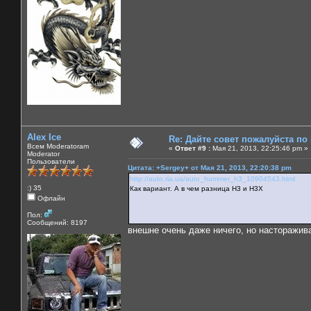
Alex Ice
Re: Дайте совет пожалуйста по
Всем Moderatoram
«
Ответ #9 :
Мая 21, 2013, 22:25:46 pm »
Moderator
Пользователи
Цитата: +Sergey+ от Мая 21, 2013, 22:20:38 pm
http://auto.ria.ua/auto_hummer_h3_10904543.html
:) 35
Как вариант. А в чем разница Н3 и Н3Х
Офлайн
Пол:
Сообщений: 8197
внешне очень даже ничего, но насторажива