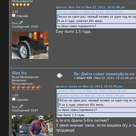
Пользователи
Цитата: Alex Ice от Мая 22, 2013, 18:41:48 pm
:) 22
Цитата: vaska от Мая 22, 2013, 15:17:34 pm
Офлайн
Писал ни один раз, первый хозяин за один год по го
Я за 4 года, накатал 40т миль.
Пол:
ты брал хама годовалого?
Сообщений: 2320
Ему было 1,5 года.
Alex Ice
Re: Дайте совет пожалуйста по
Всем Moderatoram
«
Ответ #39 :
Мая 22, 2013, 21:22:48 pm 
Moderator
Пользователи
Цитата: vaska от Мая 22, 2013, 20:24:56 pm
Цитата: Alex Ice от Мая 22, 2013, 18:41:48 pm
:) 35
Цитата: vaska от Мая 22, 2013, 15:17:34 pm
Офлайн
Писал ни один раз, первый хозяин за один год по г
Я за 4 года, накатал 40т миль.
Пол:
ты брал хама годовалого?
Сообщений: 8197
Ему было 1,5 года.
а те кто брали 5-6ти летние?
У меня мнение такое, если машина б/у и т
продавца)