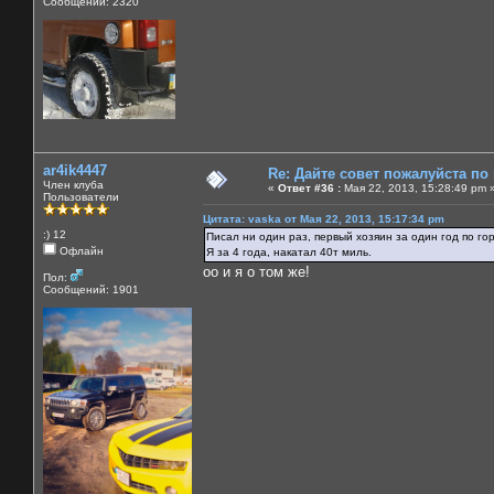
Сообщений: 2320
ar4ik4447
Re: Дайте совет пожалуйста по
Член клуба
«
Ответ #36 :
Мая 22, 2013, 15:28:49 pm 
Пользователи
Цитата: vaska от Мая 22, 2013, 15:17:34 pm
:) 12
Писал ни один раз, первый хозяин за один год по го
Офлайн
Я за 4 года, накатал 40т миль.
оо и я о том же!
Пол:
Сообщений: 1901