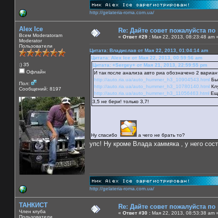
http://gelateria-roma.com.ua/
Alex Ice
Re: Дайте совет пожалуйста по
Всем Moderatoram
«
Ответ #29 :
Мая 22, 2013, 08:23:48 am 
Moderator
Пользователи
Цитата: Владислав от Мая 22, 2013, 01:04:14 am
Цитата: Alex Ice от Мая 22, 2013, 00:59:56 am
:) 35
Цитата: +Sergey+ от Мая 21, 2013, 22:59:55 pm
Офлайн
И так после анализа авто риа обозначено 2 вариан
http://auto.ria.ua/auto_hummer_h3_10904543.html
Был
Пол:
http://auto.ria.ua/auto_hummer_h3_10780140.html
Клу
Сообщений: 8197
http://auto.ria.ua/auto_hummer_h3_11056463.html
Еще
3,5 не бери! только 3,7!
Ну спасибо
а чего не брать то?
упс! Ну кроме Влада хаммяка , у него сос
http://gelateria-roma.com.ua/
ТАНКИСТ
Re: Дайте совет пожалуйста по
Член клуба
«
Ответ #30 :
Мая 22, 2013, 08:53:38 am 
Пользователи