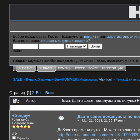
Добро пожаловать,
Гость
. Пожалуйста,
войдите
или
зарегистрируйтес
Вам не пришло
письмо с кодом активации?
Войти
Новости
: Клубные Наклейки находятся У ДИМ ДИМА . прошу наклеивать у негоже 
НА САЙТ
НАЧАЛО
ПОМОЩЬ
ПОИСК
ВОЙТИ
РЕГИСТРАЦИЯ
>
SALE
>
Куплю Хаммер - Buy HUMMER
(Модератор:
Alex Ice
) > Тема:
Дайте с
Страниц: [
1
]
2
Все
Вниз
Автор
Тема: Дайте совет пожалуйста по покупке 
0 Пользователей и 5 Гостей смотрят эту тему.
+Sergey+
Дайте совет пожалуйста по по
Член клуба
«
:
Мая 21, 2013, 21:29:37 pm »
Пользователи
Доброго времени суток. Может кто знает п
:) 0
http://auto.ria.ua/auto_hummer_h3_10990920
Офлайн
Есть ли смысл в его покупке или еще поис