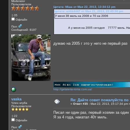
Moderator
Пользователи
Цитата: Міша от Мая 22, 2013, 13:34:12 pm
Цитата: ar4ik4447 от Мая 21, 2013, 22:49:50 pm
:) 35
У меня 38 миль на 2008 и 70 на 2006
Офлайн
Пол:
А у меня на 2005 сегодня 77777 миль. Наверн
Сообщений: 8197
думаю на 2005 г это у него не первый раз
http://gelateria-roma.com.ua/
vaska
Re: Дайте совет пожалуйста по
Член клуба
«
Ответ #35 :
Мая 22, 2013, 15:17:34 pm 
Пользователи
Писал ни один раз, первый хозяин за один 
:) 22
Я за 4 года, накатал 40т миль.
Офлайн
Пол: