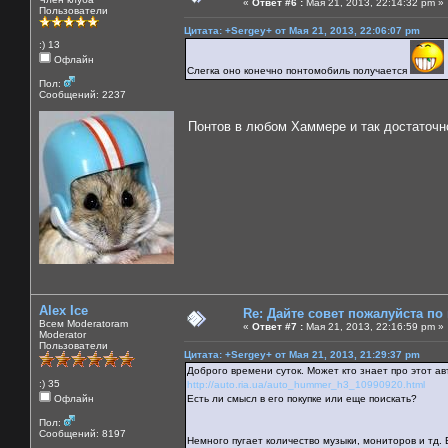
«
Ответ #6 :
Мая 21, 2013, 22:14:32 pm »
Пользователи
Цитата: +Sergey+ от Мая 21, 2013, 22:06:07 pm
:) 13
Офлайн
Слегка оно конечно понтомобиль получается
Пол:
Сообщений: 2237
Понтов в любом Хаммере и так достаточн
Alex Ice
Re: Дайте совет пожалуйста по
Всем Moderatoram
«
Ответ #7 :
Мая 21, 2013, 22:16:59 pm »
Moderator
Пользователи
Цитата: +Sergey+ от Мая 21, 2013, 21:29:37 pm
Доброго времени суток. Может кто знает про этот а
:) 35
http://auto.ria.ua/auto_hummer_h3_10990920.html
Офлайн
Есть ли смысл в его покупке или еще поискать?
Пол:
Сообщений: 8197
Немного пугает количество музыки, мониторов и тд.