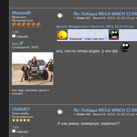
98white89
Re: Лебёдка MEGA WINCH 13.50
Moderator
«
Ответ #1 :
Июня 04, 2013, 21:23:14 pm 
Пользователи
Цитата: Владислав от Июня 04, 2013, 21:13:30 pm
:) 20
Офлайн
"Караоке" тоже сам пел ?
Пол:
Сообщений: 3592
ага, после литра водки, у костра
нас ждут великие дела и
италия
ТАНКИСТ
Re: Лебёдка MEGA WINCH 13.50
Член клуба
«
Ответ #2 :
Июня 04, 2013, 21:26:37 pm 
Пользователи
А как рамку номерную закрепил?
:) 13
Офлайн