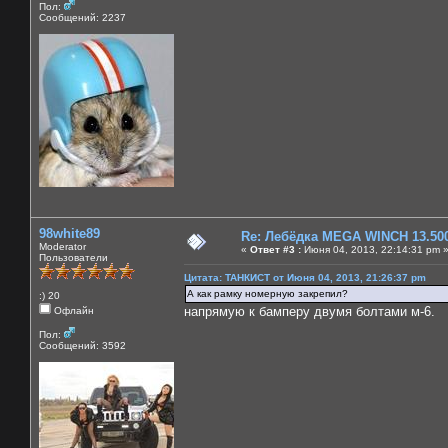
Пол:
Сообщений: 2237
98white89
Re: Лебёдка MEGA WINCH 13.50
Moderator
«
Ответ #3 :
Июня 04, 2013, 22:14:31 pm 
Пользователи
Цитата: ТАНКИСТ от Июня 04, 2013, 21:26:37 pm
А как рамку номерную закрепил?
:) 20
напрямую к бамперу двумя болтами м-6.
Офлайн
Пол:
Сообщений: 3592