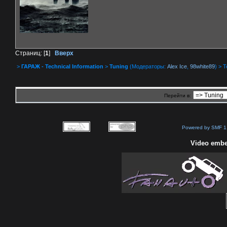
Страниц: [
1
]
Вверх
>
ГАРАЖ - Technical Information
>
Tuning
(Модераторы:
Alex Ice
,
98white89
) > 
Перейти в:
Powered by SMF 1
Video embe