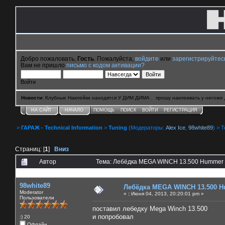
Добро пожаловать,
Гость
. Пожалуйста,
войдите
или
зарегистрируйтес
Вам не пришло
письмо с кодом активации?
Войти
Новости
: Клубные Наклейки находятся У ДИМ ДИМА . прошу наклеивать у негоже 
НА САЙТ
НАЧАЛО
ПОМОЩЬ
ПОИСК
ВОЙТИ
РЕГИСТРАЦИЯ
>
ГАРАЖ - Technical Information
>
Tuning
(Модераторы:
Alex Ice
,
98white89
) > 
Страниц: [
1
]
Вниз
Автор
Тема: Лебёдка MEGA WINCH 13.500 Hummer 
0 Пользователей и 1 Гость смотрят эту тему.
98white89
Лебёдка MEGA WINCH 13.500 
Moderator
«
:
Июня 04, 2013, 20:20:01 pm »
Пользователи
поставил лебедку Mega Winch 13.500
и попробовал
:) 20
Офлайн