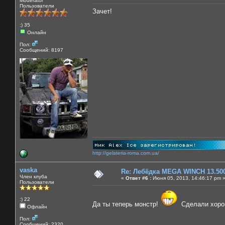
Moderator
Пользователи
Зачет!
:) 35
Онлайн
Пол:
Сообщений: 8197
http://gelateria-roma.com.ua/
vaska
Re: Лебёдка MEGA WINCH 13.50
Член клуба
«
Ответ #6 :
Июня 05, 2013, 14:46:17 pm 
Пользователи
:) 22
Да ты теперь монстр!
Сделали хоро
Офлайн
Пол:
Сообщений: 2320