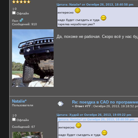
Цитата: Natalie* от Октября 26, 2013, 18:40:58 pm
:) 0
интересно
Офлайн
надо будет съездить и туда
Пол:
Сообщений: 910
тарелка нерабочая уже?
Да, похоже не рабочая. Скоро всё у нас б
Natalie*
Re: поездка в САО по программ
Пользователи
«
Ответ #77 :
Октября 26, 2013, 19:18:52 p
Цитата: Худой от Октября 26, 2013, 19:09:22 pm
:) 0
Цитата: Natalie* от Октября 26, 2013, 18:40:58 pm
Офлайн
Сообщений: 67
интересно
надо будет съездить и туда