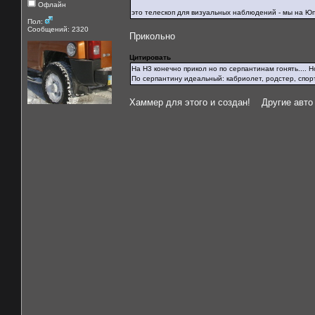
Офлайн
это телескоп для визуальных наблюдений - мы на 
Пол:
Сообщений: 2320
Прикольно
Цитировать
На H3 конечно прикол но по серпантинам гонять.... Н
По серпантину идеальный: кабриолет, родстер, спорт
Хаммер для этого и создан! Другие авто 