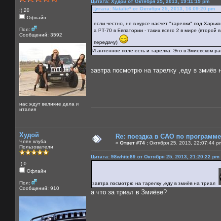
Цитата: Худой от Октября 25, 2013, 19:11:19 pm
Цитата: Natalie* от Октября 25, 2013, 16:09:20 pm
:) 20
Офлайн
если честно, не в курсе насчет "тарелки" под Харько
Пол:
а РТ-70 в Евпатории - таких всего 2 в мире (второй
Сообщений: 3592
передачу)
И антенное поле есть и тарелка. Это в Змиевском ра
завтра посмотрю на тарелку ,еду в змиёв
нас ждут великие дела и
италия
Худой
Re: поездка в САО по программ
Член клуба
«
Ответ #74 :
Октября 25, 2013, 22:07:44 p
Пользователи
Цитата: 98white89 от Октября 25, 2013, 21:20:22 pm
:) 0
Офлайн
Пол:
завтра посмотрю на тарелку ,еду в змиёв на триал
Сообщений: 910
а что за триал в Змиёве?