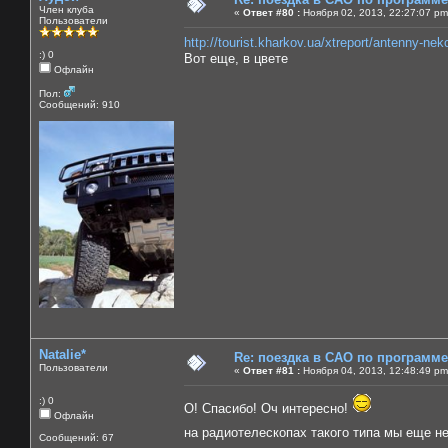
Член клуба
«
Ответ #80 :
Ноября 02, 2013, 22:27:07 pm
Пользователи
http://tourist.kharkov.ua/xtreport/antenny-n
:) 0
Вот еще, в цвете
Офлайн
Пол:
Сообщений: 910
Natalie*
Re: поездка в САО по программ
Пользователи
«
Ответ #81 :
Ноября 04, 2013, 12:48:49 pm
:) 0
О! Спасибо! Оч интересно!
Офлайн
на радиотелескопах такого типа мы еще н
Сообщений: 67