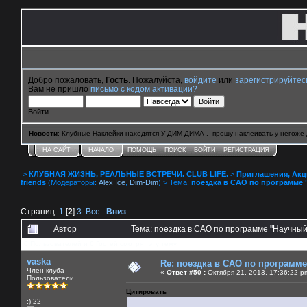
Добро пожаловать,
Гость
. Пожалуйста,
войдите
или
зарегистрируйтес
Вам не пришло
письмо с кодом активации?
Войти
Новости
: Клубные Наклейки находятся У ДИМ ДИМА . прошу наклеивать у негоже 
НА САЙТ
НАЧАЛО
ПОМОЩЬ
ПОИСК
ВОЙТИ
РЕГИСТРАЦИЯ
>
КЛУБНАЯ ЖИЗНЬ, РЕАЛЬНЫЕ ВСТРЕЧИ. CLUB LIFE.
>
Приглашения, Акции 
friends
(Модераторы:
Alex Ice
,
Dim-Dim
) > Тема:
поездка в САО по программе 
Страниц:
1
[
2
]
3
Все
Вниз
Автор
Тема: поездка в САО по программе "Научный
0 Пользователей и 6 Гостей смотрят эту тему.
vaska
Re: поездка в САО по программ
Член клуба
«
Ответ #50 :
Октября 21, 2013, 17:36:22 p
Пользователи
Цитировать
:) 22