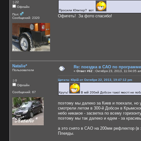
:) 22
Офлайн
Просили Юпитер? вот
Пол:
Офигеть! За фото спасибо!
Сообщений: 2320
Natalie*
Re: поездка в САО по программ
Пользователи
«
Ответ #62 :
Октября 23, 2013, 11:04:05 a
Цитата: Юрій от Октября 22, 2013, 19:47:12 pm
:) 0
Офлайн
Сообщений: 67
Круть!
В мій 200ий Добсон такої якості не п
поэтому мы далеко за Киев и поехали, но у
смотрели летом в 300-й Добсон в Крымско
небо никакое - засветка по всему горизонту
поэтому мы так далеко и едем - за красив
а это снято в САО на 200мм рефлектор (в 
Плеяды.