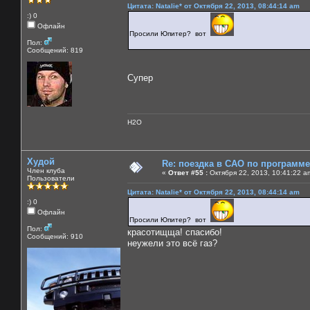
Цитата: Natalie* от Октября 22, 2013, 08:44:14 am
:) 0
Офлайн
Просили Юпитер? вот
Пол:
Сообщений: 819
Супер
H2O
Худой
Re: поездка в САО по программ
Член клуба
«
Ответ #55 :
Октября 22, 2013, 10:41:22 a
Пользователи
Цитата: Natalie* от Октября 22, 2013, 08:44:14 am
:) 0
Офлайн
Просили Юпитер? вот
Пол:
красотищща! спасибо!
Сообщений: 910
неужели это всё газ?