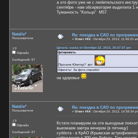
а это фото уже не с любительского инстру
сентябре - нам обсерватория выделила 1 
Туманность "Кольцо" М57.
Natalie*
Re: поездка в САО по программ
Пользователи
«
Ответ #63 :
Октября 23, 2013, 11:49:20 a
Цитата: vaska от Октября 22, 2013, 20:47:37 pm
:) 0
Цитировать
Офлайн
Сообщений: 67
Просили Юпитер? вот
Офигеть! За фото спасибо!
на здоровье
Natalie*
Re: поездка в САО по программ
Пользователи
«
Ответ #64 :
Октября 24, 2013, 14:58:34 p
:) 0
Кстати планируем на эти выходные поеха
Офлайн
выезжаем завтра вечером (в пятницу)
Сообщений: 67
суббота - в КрАО (Крымская астрофизичес
наблюдения в 300 мм Добсон. Там ночуем,