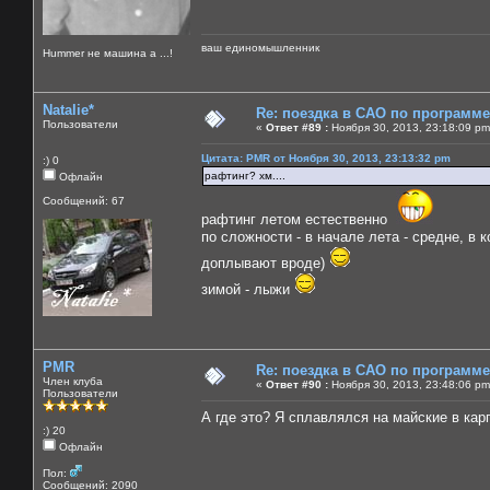
ваш единомышленник
Нummer не машина а ...!
Natalie*
Re: поездка в САО по программ
Пользователи
«
Ответ #89 :
Ноября 30, 2013, 23:18:09 pm
Цитата: PMR от Ноября 30, 2013, 23:13:32 pm
:) 0
рафтинг? хм....
Офлайн
Сообщений: 67
рафтинг летом естественно
по сложности - в начале лета - средне, в
доплывают вроде)
зимой - лыжи
PMR
Re: поездка в САО по программ
Член клуба
«
Ответ #90 :
Ноября 30, 2013, 23:48:06 pm
Пользователи
А где это? Я сплавлялся на майские в кар
:) 20
Офлайн
Пол:
Сообщений: 2090