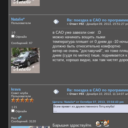
Natalie*
Re: поездка в САО по программ
Пользователи
«
Ответ #92 :
Декабря 09, 2013, 15:51:27 p
в САО уже завезли снег :D
:) 0
можно начинать вощить лыжи
Офлайн
температура пляшет от 0 днем до -10 ноч
Сообщений: 67
должно быть относительно комфортно
ветер не очень "доставучий", но тоже пляш
днем (судя по метео) тише, поднимается к
кстати, хорошо видно, как там чистят дорог
krava
Re: поездка в САО по программ
Совет клуба
«
Ответ #93 :
Декабря 10, 2013, 11:14:07 a
Пользователи
Цитата: Natalie* от Октября 07, 2013, 15:04:43 pm
Всем привет из дружественного Гетц-клуба!
:) 21
....
Офлайн
Пол:
Сообщений: 3120
Барышня здраствуйте.