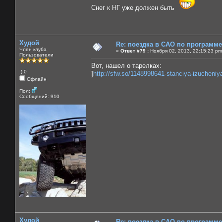
Снег к НГ уже должен быть
Худой
Re: поездка в САО по программ
Член клуба
«
Ответ #79 :
Ноября 02, 2013, 22:15:23 pm
Пользователи
Вот, нашел о тарелках:
:) 0
]
http://sfw.so/1148998641-stanciya-izucheniy
Офлайн
Пол:
Сообщений: 910
Худой
Re: поездка в САО по программ