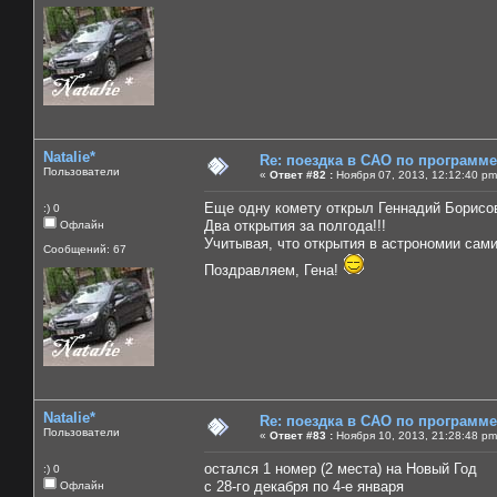
Natalie*
Re: поездка в САО по программ
Пользователи
«
Ответ #82 :
Ноября 07, 2013, 12:12:40 pm
Еще одну комету открыл Геннадий Борисо
:) 0
Два открытия за полгода!!!
Офлайн
Учитывая, что открытия в астрономии сами 
Сообщений: 67
Поздравляем, Гена!
Natalie*
Re: поездка в САО по программ
Пользователи
«
Ответ #83 :
Ноября 10, 2013, 21:28:48 pm
остался 1 номер (2 места) на Новый Год
:) 0
с 28-го декабря по 4-е января
Офлайн