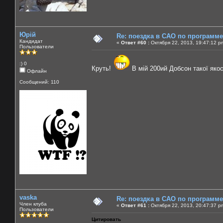
Юрій
Re: поездка в САО по программ
Кандидат
«
Ответ #60 :
Октября 22, 2013, 19:47:12 p
Пользователи
:) 0
Круть!
В мій 200ий Добсон такої яко
Офлайн
Сообщений: 110
vaska
Re: поездка в САО по программ
Член клуба
«
Ответ #61 :
Октября 22, 2013, 20:47:37 p
Пользователи
Цитировать