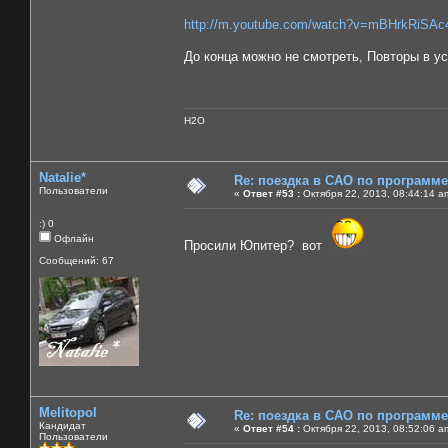
http://m.youtube.com/watch?v=mBHrkRiSAc
До конца можно не смотреть, Повторы в у
H2O
Natalie*
Re: поездка в САО по программ
Пользователи
«
Ответ #53 :
Октября 22, 2013, 08:44:14 a
:) 0
Офлайн
Просили Юпитер? вот
Сообщений: 67
Melitopol
Re: поездка в САО по программ
Кандидат
«
Ответ #54 :
Октября 22, 2013, 08:52:06 a
Пользователи