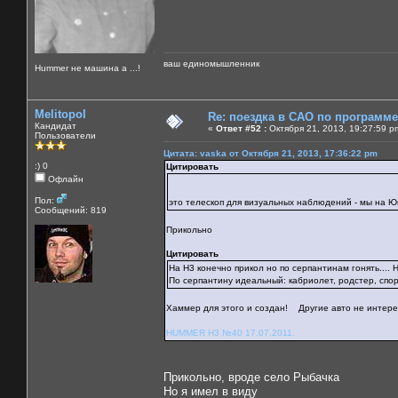
ваш единомышленник
Нummer не машина а ...!
Melitopol
Re: поездка в САО по программ
Кандидат
«
Ответ #52 :
Октября 21, 2013, 19:27:59 p
Пользователи
Цитата: vaska от Октября 21, 2013, 17:36:22 pm
:) 0
Цитировать
Офлайн
Пол:
это телескоп для визуальных наблюдений - мы на 
Сообщений: 819
Прикольно
Цитировать
На H3 конечно прикол но по серпантинам гонять.... Н
По серпантину идеальный: кабриолет, родстер, спор
Хаммер для этого и создан! Другие авто не интере
HUMMER H3 №40 17.07.2011.
Прикольно, вроде село Рыбачка
Но я имел в виду