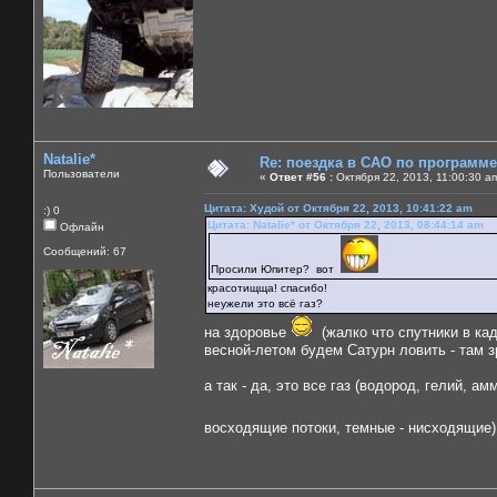
Natalie*
Re: поездка в САО по программ
Пользователи
«
Ответ #56 :
Октября 22, 2013, 11:00:30 a
Цитата: Худой от Октября 22, 2013, 10:41:22 am
:) 0
Цитата: Natalie* от Октября 22, 2013, 08:44:14 am
Офлайн
Сообщений: 67
Просили Юпитер? вот
красотищща! спасибо!
неужели это всё газ?
на здоровье
(жалко что спутники в кад
весной-летом будем Сатурн ловить - там 
а так - да, это все газ (водород, гелий, 
восходящие потоки, темные - нисходящие)