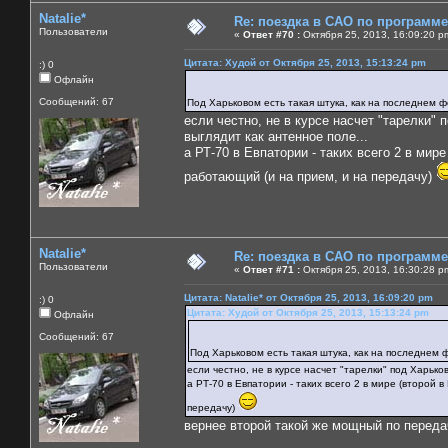
Natalie*
Re: поездка в САО по программ
Пользователи
«
Ответ #70 :
Октября 25, 2013, 16:09:20 p
Цитата: Худой от Октября 25, 2013, 15:13:24 pm
:) 0
Офлайн
Сообщений: 67
Под Харьковом есть такая штука, как на последнем 
если честно, не в курсе насчет "тарелки" 
выглядит как антенное поле...
а РТ-70 в Евпатории - таких всего 2 в мир
работающий (и на прием, и на передачу)
Natalie*
Re: поездка в САО по программ
Пользователи
«
Ответ #71 :
Октября 25, 2013, 16:30:28 p
Цитата: Natalie* от Октября 25, 2013, 16:09:20 pm
:) 0
Цитата: Худой от Октября 25, 2013, 15:13:24 pm
Офлайн
Сообщений: 67
Под Харьковом есть такая штука, как на последнем 
если честно, не в курсе насчет "тарелки" под Харько
а РТ-70 в Евпатории - таких всего 2 в мире (второй
передачу)
вернее второй такой же мощный по передач