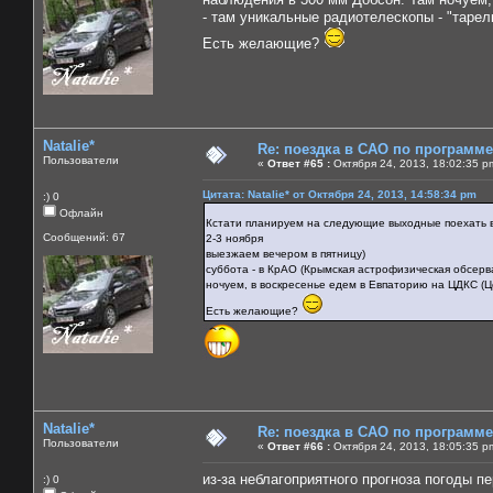
- там уникальные радиотелескопы - "тарел
Есть желающие?
Natalie*
Re: поездка в САО по программ
Пользователи
«
Ответ #65 :
Октября 24, 2013, 18:02:35 p
Цитата: Natalie* от Октября 24, 2013, 14:58:34 pm
:) 0
Офлайн
Кстати планируем на следующие выходные поехать
Сообщений: 67
2-3 ноября
выезжаем вечером в пятницу)
суббота - в КрАО (Крымская астрофизическая обсерв
ночуем, в воскресенье едем в Евпаторию на ЦДКС (Ц
Есть желающие?
Natalie*
Re: поездка в САО по программ
Пользователи
«
Ответ #66 :
Октября 24, 2013, 18:05:35 p
из-за неблагоприятного прогноза погоды п
:) 0