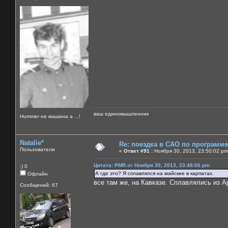
ваш единомышленник
Нummer не машина а ...!
Natalie*
Re: поездка в САО по программ
Пользователи
«
Ответ #91 :
Ноября 30, 2013, 23:50:02 pm
Цитата: PMR от Ноября 30, 2013, 23:48:06 pm
:) 0
А где это? Я сплавлялся на майские в карпатах.
Офлайн
все там же, на Кавказе. Сплавлялись из А
Сообщений: 67