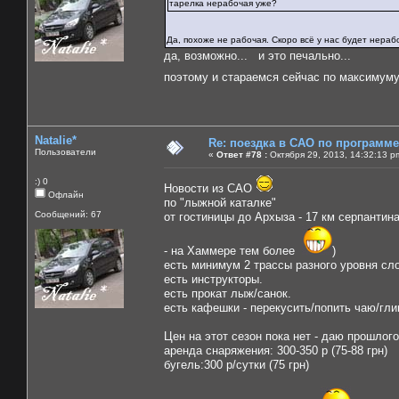
тарелка нерабочая уже?
Да, похоже не рабочая. Скоро всё у нас будет нера
да, возможно... и это печально...
поэтому и стараемся сейчас по максимум
Natalie*
Re: поездка в САО по программ
Пользователи
«
Ответ #78 :
Октября 29, 2013, 14:32:13 p
:) 0
Новости из САО
Офлайн
по "лыжной каталке"
Сообщений: 67
от гостиницы до Архыза - 17 км серпантин
- на Хаммере тем более
)
есть минимум 2 трассы разного уровня сл
есть инструкторы.
есть прокат лыж/санок.
есть кафешки - перекусить/попить чаю/гли
Цен на этот сезон пока нет - даю прошлог
аренда снаряжения: 300-350 р (75-88 грн)
бугель:300 р/сутки (75 грн)