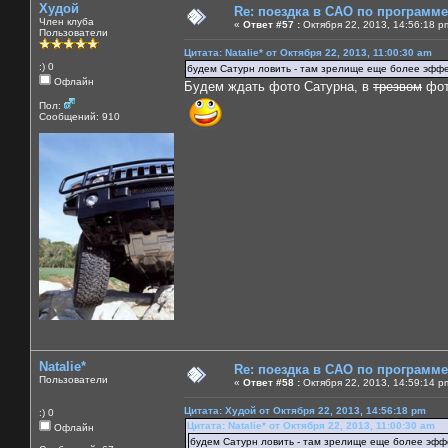
Худой
Re: поездка в САО по программ
Член клуба
«
Ответ #57 :
Октября 22, 2013, 14:56:18 p
Пользователи
Цитата: Natalie* от Октября 22, 2013, 11:00:30 am
:) 0
будем Сатурн ловить - там зрелище еще более эфф
Офлайн
Будем ждать фото Сатурна, в
трезвом
фот
Пол:
Сообщений: 910
Natalie*
Re: поездка в САО по программ
Пользователи
«
Ответ #58 :
Октября 22, 2013, 14:59:14 p
Цитата: Худой от Октября 22, 2013, 14:56:18 pm
:) 0
Цитата: Natalie* от Октября 22, 2013, 11:00:30 am
Офлайн
будем Сатурн ловить - там зрелище еще более эфф