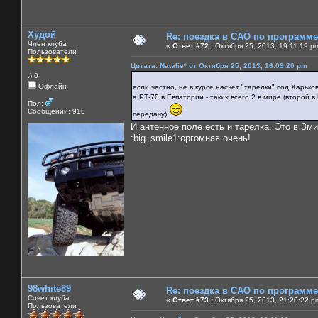
Худой
Re: поездка в САО по программ
Член клуба
«
Ответ #72 :
Октября 25, 2013, 19:11:19 p
Пользователи
Цитата: Natalie* от Октября 25, 2013, 16:09:20 pm
:) 0
Офлайн
если честно, не в курсе насчет "тарелки" под Харько
а РТ-70 в Евпатории - таких всего 2 в мире (второй
Пол:
Сообщений: 910
передачу)
И антенное поле есть и тарелка. Это в Зм
:big_smile1:оргомная очень!
98white89
Re: поездка в САО по программ
Совет клуба
«
Ответ #73 :
Октября 25, 2013, 21:20:22 p
Пользователи