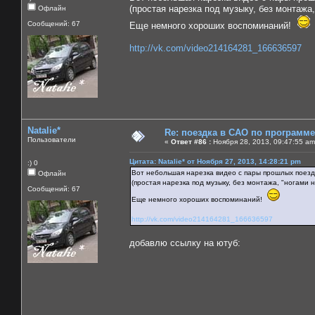
(простая нарезка под музыку, без монтажа,
Офлайн
Сообщений: 67
Еще немного хороших воспоминаний!
http://vk.com/video214164281_166636597
Natalie*
Re: поездка в САО по программ
Пользователи
«
Ответ #86 :
Ноября 28, 2013, 09:47:55 am
Цитата: Natalie* от Ноября 27, 2013, 14:28:21 pm
:) 0
Вот небольшая нарезка видео с пары прошлых поезд
Офлайн
(простая нарезка под музыку, без монтажа, "ногами н
Сообщений: 67
Еще немного хороших воспоминаний!
http://vk.com/video214164281_166636597
добавлю ссылку на ютуб: