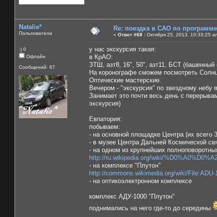
Natalie*
Re: поездка в САО по программ
Пользователи
«
Ответ #68 :
Октября 25, 2013, 10:33:25 a
у нас экскурсия такая:
:) 0
в КрАО:
Офлайн
ЗТШ, азт8, 16", 50", азт11, БСТ (башенный
Сообщений: 67
На коронографе сможем посмотреть Солнц
Оптические мастерские.
Вечером - "экскурсия" по звездному небу 
Занимает это почти весь день с перерывам
экскурсия)
Евпатория:
побываем:
- на основной площадке Центра (их всего 
- в музее Центра Дальней Космической св
- на одном из крупнейших полноповоротны
http://ru.wikipedia.org/wiki/%D0%A0%D0%A
- на комплексе "Плутон"
http://commons.wikimedia.org/wiki/File:ADU-
- на оптикоэлектронном комплексе
комплекс АДУ-1000 "Плутон"
поднимались на него где-то до середины