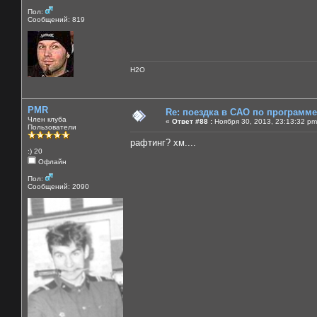
Пол:
Сообщений: 819
H2O
PMR
Re: поездка в САО по программ
Член клуба
«
Ответ #88 :
Ноября 30, 2013, 23:13:32 pm
Пользователи
рафтинг? хм....
:) 20
Офлайн
Пол:
Сообщений: 2090