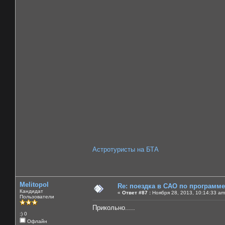
Астротуристы на БТА
Melitopol
Re: поездка в САО по программ
Кандидат
«
Ответ #87 :
Ноября 28, 2013, 10:14:33 am
Пользователи
Прикольно.....
:) 0
Офлайн