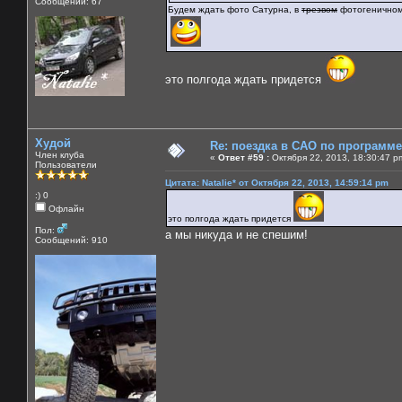
Сообщений: 67
Будем ждать фото Сатурна, в
трезвом
фотогеничном
это полгода ждать придется
Худой
Re: поездка в САО по программ
Член клуба
«
Ответ #59 :
Октября 22, 2013, 18:30:47 p
Пользователи
Цитата: Natalie* от Октября 22, 2013, 14:59:14 pm
:) 0
Офлайн
это полгода ждать придется
Пол:
а мы никуда и не спешим!
Сообщений: 910