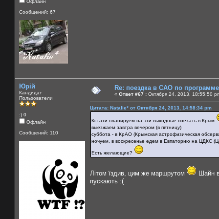
Офлайн
Сообщений: 67
Юрій
Re: поездка в САО по программ
Кандидат
«
Ответ #67 :
Октября 24, 2013, 18:55:50 p
Пользователи
Цитата: Natalie* от Октября 24, 2013, 14:58:34 pm
:) 0
Кстати планируем на эти выходные поехать в Крым
Офлайн
выезжаем завтра вечером (в пятницу)
Сообщений: 110
суббота - в КрАО (Крымская астрофизическая обсерв
ночуем, в воскресенье едем в Евпаторию на ЦДКС (Ц
Есть желающие?
Літом їздив, цим же маршрутом
Шайн вр
пускають :(