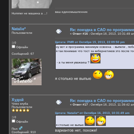
ваш единомышленник
Нummer не машина а ...!
Natalie*
Re: поездка в САО по программ
Пользователи
«
Ответ #16 :
Октября 16, 2013, 10:31:49 a
Цитата: PMR от Октября 15, 2013, 22:09:50 pm
:) 0
ну вот и программа минимум освоена - выпили , поба
Офлайн
я так понимаю что тост за кибернетиков это после то
Сообщений: 67
- а ты меня уважаеш ?
я столько не выпью
Худой
Re: поездка в САО по программ
Член клуба
«
Ответ #17 :
Октября 16, 2013, 11:39:42 a
Пользователи
Цитата: Natalie* от Октября 16, 2013, 10:31:49 am
:) 0
Офлайн
я столько не выпью
Пол:
вариантов нет, похоже!
Сообщений: 910