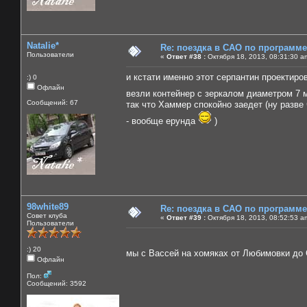
Natalie*
Re: поездка в САО по программ
Пользователи
«
Ответ #38 :
Октября 18, 2013, 08:31:30 a
и кстати именно этот серпантин проектиров
:) 0
Офлайн
везли контейнер с зеркалом диаметром 7
Сообщений: 67
так что Хаммер спокойно заедет (ну разве 
- вообще ерунда
)
98white89
Re: поездка в САО по программ
Совет клуба
«
Ответ #39 :
Октября 18, 2013, 08:52:53 a
Пользователи
:) 20
мы с Вассей на хомяках от Любимовки до 
Офлайн
Пол:
Сообщений: 3592