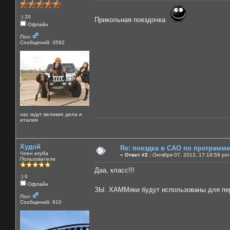
:) 20
Прикольная поездочка
Офлайн
Пол:
Сообщений: 3592
нас ждут великие дела и
италия
Худой
Re: поездка в САО по программ
Член клуба
«
Ответ #2 :
Октября 07, 2013, 17:19:59 pm
Пользователи
Даа, класс!!!
:) 0
Офлайн
ЗЫ. ХАММяки будут использованы для пе
Пол:
Сообщений: 910