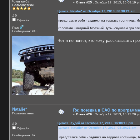
Член клуба
«
Ответ #25 :
Октября 17, 2013, 15:08:19 p
Пользователи
Цитата: Natalie* от Октября 17, 2013, 08:30:21 am
:) 0
Офлайн
представьте себе - садимся на террасе гостиницы, б
Пол:
головами шикарный Млечный Путь - слушаем про зв
Сообщений: 910
Чет я не понял, кто кому рассказывать п
Natalie*
Re: поездка в САО по программ
Пользователи
«
Ответ #26 :
Октября 17, 2013, 16:13:29 p
Цитата: Худой от Октября 17, 2013, 15:08:19 pm
:) 0
Цитата: Natalie* от Октября 17, 2013, 08:30:21 am
Офлайн
Сообщений: 67
представьте себе - садимся на террасе гостиницы, 