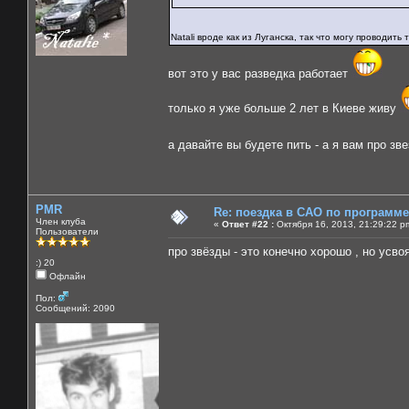
Natali вроде как из Луганска, так что могу проводит
вот это у вас разведка работает
только я уже больше 2 лет в Киеве живу
а давайте вы будете пить - а я вам про з
PMR
Re: поездка в САО по программ
Член клуба
«
Ответ #22 :
Октября 16, 2013, 21:29:22 p
Пользователи
про звёзды - это конечно хорошо , но ус
:) 20
Офлайн
Пол:
Сообщений: 2090