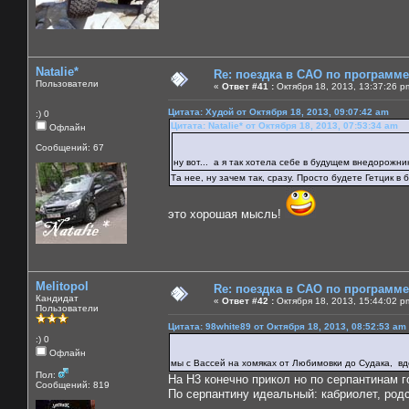
Natalie*
Re: поездка в САО по программ
Пользователи
«
Ответ #41 :
Октября 18, 2013, 13:37:26 p
Цитата: Худой от Октября 18, 2013, 09:07:42 am
:) 0
Цитата: Natalie* от Октября 18, 2013, 07:53:34 am
Офлайн
Сообщений: 67
ну вот... а я так хотела себе в будущем внедорожни
Та нее, ну зачем так, сразу. Просто будете Гетцик в
это хорошая мысль!
Melitopol
Re: поездка в САО по программ
Кандидат
«
Ответ #42 :
Октября 18, 2013, 15:44:02 p
Пользователи
Цитата: 98white89 от Октября 18, 2013, 08:52:53 am
:) 0
Офлайн
мы с Вассей на хомяках от Любимовки до Судака, в
Пол:
На H3 конечно прикол но по серпантинам го
Сообщений: 819
По серпантину идеальный: кабриолет, родс