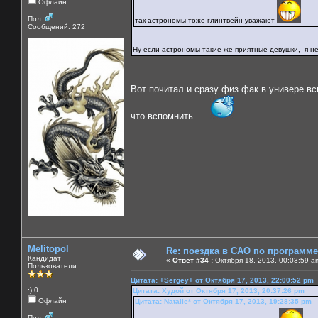
Офлайн
Пол:
так астрономы тоже глинтвейн уважают
Сообщений: 272
Ну если астрономы такие же приятные девушки,- я н
Вот почитал и сразу физ фак в универе в
что вспомнить....
Melitopol
Re: поездка в САО по программ
Кандидат
«
Ответ #34 :
Октября 18, 2013, 00:03:59 a
Пользователи
Цитата: +Sergey+ от Октября 17, 2013, 22:00:52 pm
:) 0
Цитата: Худой от Октября 17, 2013, 20:37:26 pm
Офлайн
Цитата: Natalie* от Октября 17, 2013, 19:28:35 pm
Пол: