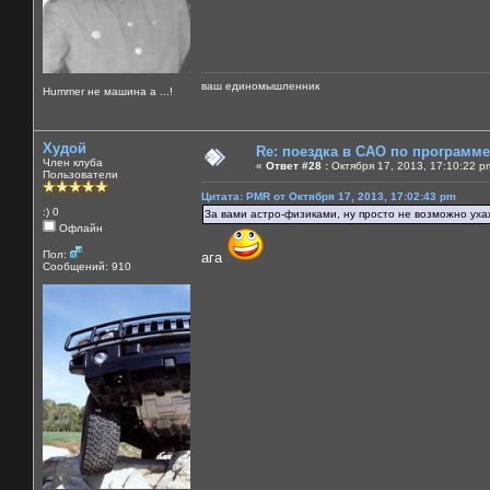
ваш единомышленник
Нummer не машина а ...!
Худой
Re: поездка в САО по программ
Член клуба
«
Ответ #28 :
Октября 17, 2013, 17:10:22 p
Пользователи
Цитата: PMR от Октября 17, 2013, 17:02:43 pm
:) 0
За вами астро-физиками, ну просто не возможно ух
Офлайн
Пол:
ага
Сообщений: 910