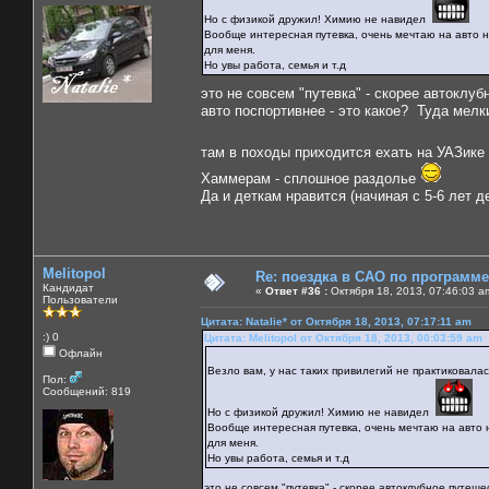
Но с физикой дружил! Химию не навидел
Вообще интересная путевка, очень мечтаю на авто на 
для меня.
Но увы работа, семья и т.д
это не совсем "путевка" - скорее автоклу
авто поспортивнее - это какое? Туда мелк
там в походы приходится ехать на УАЗике
Хаммерам - сплошное раздолье
Да и деткам нравится (начиная с 5-6 лет д
Melitopol
Re: поездка в САО по программ
Кандидат
«
Ответ #36 :
Октября 18, 2013, 07:46:03 a
Пользователи
Цитата: Natalie* от Октября 18, 2013, 07:17:11 am
:) 0
Цитата: Melitopol от Октября 18, 2013, 00:03:59 am
Офлайн
Везло вам, у нас таких привилегий не практиковалас
Пол:
Сообщений: 819
Но с физикой дружил! Химию не навидел
Вообще интересная путевка, очень мечтаю на авто на
для меня.
Но увы работа, семья и т.д
это не совсем "путевка" - скорее автоклубное путеш