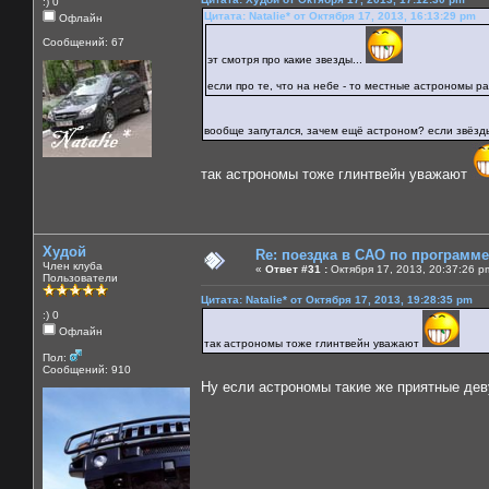
:) 0
Цитата: Natalie* от Октября 17, 2013, 16:13:29 pm
Офлайн
Сообщений: 67
эт смотря про какие звезды...
если про те, что на небе - то местные астрономы ра
вообще запутался, зачем ещё астроном? если звёзд
так астрономы тоже глинтвейн уважают
Худой
Re: поездка в САО по программ
Член клуба
«
Ответ #31 :
Октября 17, 2013, 20:37:26 p
Пользователи
Цитата: Natalie* от Октября 17, 2013, 19:28:35 pm
:) 0
Офлайн
так астрономы тоже глинтвейн уважают
Пол:
Сообщений: 910
Ну если астрономы такие же приятные дев