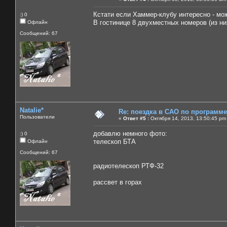
Кстати если Хаммер-клубу интересно - мож
:) 0
В гостинице 8 двухместных номеров (из них
Офлайн
Сообщений: 67
Natalie*
Re: поездка в САО по программ
Пользователи
«
Ответ #5 :
Октября 14, 2013, 13:50:45 pm
добавлю немного фото:
:) 0
телескоп БТА
Офлайн
Сообщений: 67
радиотелескоп РТФ-32
рассвет в горах