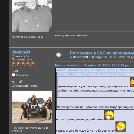
ваш единомышленник
Нummer не машина а ...!
98white89
Re: поездка в САО по программ
Совет клуба
«
Ответ #23 :
Октября 16, 2013, 23:59:50 p
Пользователи
Цитата: Natalie* от Октября 16, 2013, 21:12:38 pm
Цитата: 98white89 от Октября 16, 2013, 20:59:38 pm
:) 20
Цитата: PMR от Октября 16, 2013, 13:08:14 pm
Офлайн
Пол:
Сообщений: 3592
время еще есть до отьезда - над тренироваться
выберите себе подходящего хамеровода - и в перё
Natali вроде как из Луганска, так что могу проводи
вот это у вас разведка работает
нас ждут великие дела и
только я уже больше 2 лет в Киеве живу
италия