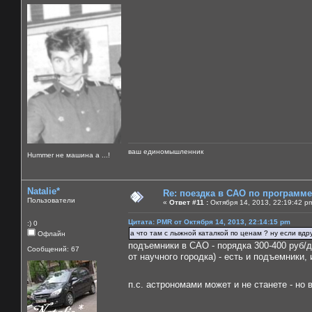
ваш единомышленник
Нummer не машина а ...!
Natalie*
Re: поездка в САО по программ
Пользователи
«
Ответ #11 :
Октября 14, 2013, 22:19:42 p
Цитата: PMR от Октября 14, 2013, 22:14:15 pm
:) 0
а что там с лыжной каталкой по ценам ? ну если вдр
Офлайн
подъемники в САО - порядка 300-400 руб/д
Сообщений: 67
от научного городка) - есть и подъемники,
п.с. астрономами может и не станете - н