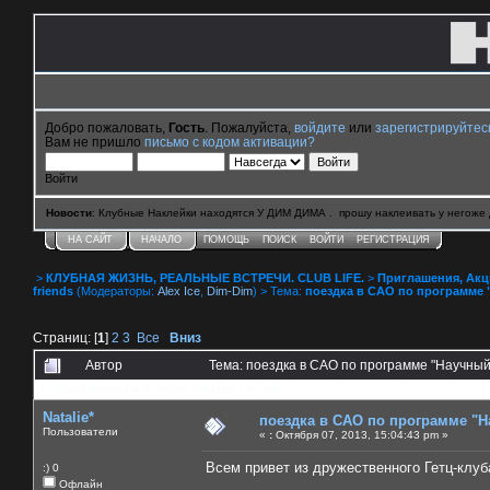
Добро пожаловать,
Гость
. Пожалуйста,
войдите
или
зарегистрируйтес
Вам не пришло
письмо с кодом активации?
Войти
Новости
: Клубные Наклейки находятся У ДИМ ДИМА . прошу наклеивать у негоже 
НА САЙТ
НАЧАЛО
ПОМОЩЬ
ПОИСК
ВОЙТИ
РЕГИСТРАЦИЯ
>
КЛУБНАЯ ЖИЗНЬ, РЕАЛЬНЫЕ ВСТРЕЧИ. CLUB LIFE.
>
Приглашения, Акции 
friends
(Модераторы:
Alex Ice
,
Dim-Dim
) > Тема:
поездка в САО по программе 
Страниц: [
1
]
2
3
Все
Вниз
Автор
Тема: поездка в САО по программе "Научный
0 Пользователей и 6 Гостей смотрят эту тему.
Natalie*
поездка в САО по программе "
Пользователи
«
:
Октября 07, 2013, 15:04:43 pm »
Всем привет из дружественного Гетц-клуб
:) 0
Офлайн