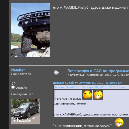
ето ж ХАММЕРклуб, здесь даже машины 
Natalie*
Re: поездка в САО по программ
Пользователи
«
Ответ #18 :
Октября 16, 2013, 12:07:12 p
Цитата: Худой от Октября 16, 2013, 11:39:42 am
:) 0
Цитата: Natalie* от Октября 16, 2013, 10:31:49 am
Офлайн
Сообщений: 67
я столько не выпью
вариантов нет, похоже!
ето ж ХАММЕРклуб, здесь даже машины пьют много
"я не волшебник, я только учусь"