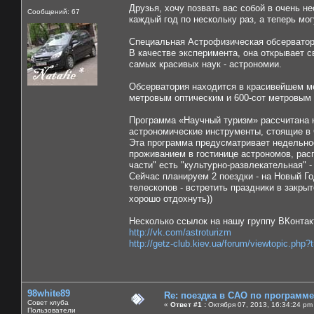
Друзья, хочу позвать вас собой в очень н
Сообщений: 67
каждый год по нескольку раз, а теперь мо
Специальная Астрофизическая обсерватор
В качестве эксперимента, она открывает с
самых красивых наук - астрономии.
Обсерватория находится в красивейшем м
метровым оптическим и 600-сот метровым
Программа «Научный туризм» рассчитана н
астрономические инструменты, стоящие в
Эта программа предусматривает недельно
проживанием в гостинице астрономов, рас
части" есть "культурно-развлекательная" 
Сейчас планируем 2 поездки - на Новый Год
телескопов - встретить праздники в закры
хорошо отдохнуть))
Несколько ссылок на нашу группу ВКонтак
http://vk.com/astroturizm
http://getz-club.kiev.ua/forum/viewtopic.php
98white89
Re: поездка в САО по программ
Совет клуба
«
Ответ #1 :
Октября 07, 2013, 16:34:24 pm
Пользователи