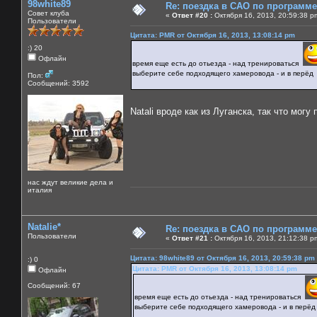
98white89
Re: поездка в САО по программ
Совет клуба
«
Ответ #20 :
Октября 16, 2013, 20:59:38 p
Пользователи
Цитата: PMR от Октября 16, 2013, 13:08:14 pm
:) 20
Офлайн
время еще есть до отьезда - над тренироваться
выберите себе подходящего хамеровода - и в перёд
Пол:
Сообщений: 3592
Natali вроде как из Луганска, так что мо
нас ждут великие дела и
италия
Natalie*
Re: поездка в САО по программ
Пользователи
«
Ответ #21 :
Октября 16, 2013, 21:12:38 p
Цитата: 98white89 от Октября 16, 2013, 20:59:38 pm
:) 0
Цитата: PMR от Октября 16, 2013, 13:08:14 pm
Офлайн
Сообщений: 67
время еще есть до отьезда - над тренироваться
выберите себе подходящего хамеровода - и в перёд