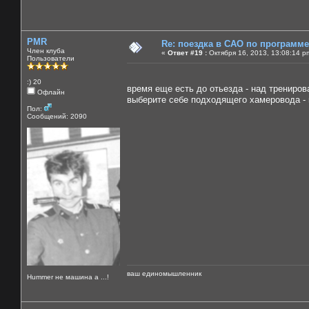
PMR
Re: поездка в САО по программ
Член клуба
«
Ответ #19 :
Октября 16, 2013, 13:08:14 p
Пользователи
:) 20
время еще есть до отьезда - над трениро
Офлайн
выберите себе подходящего хамеровода - 
Пол:
Сообщений: 2090
ваш единомышленник
Нummer не машина а ...!