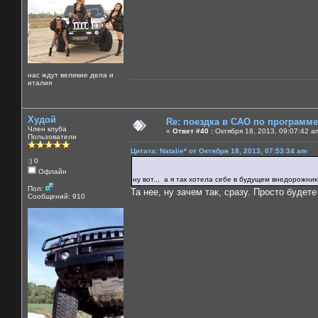
нас ждут великие дела и
италия
Худой
Re: поездка в САО по программ
Член клуба
«
Ответ #40 :
Октября 18, 2013, 09:07:42 a
Пользователи
Цитата: Natalie* от Октября 18, 2013, 07:53:34 am
:) 0
Офлайн
ну вот... а я так хотела себе в будущем внедорожни
Пол:
Та нее, ну зачем так, сразу. Просто будет
Сообщений: 910