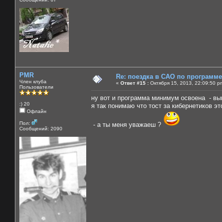
PMR
Re: поездка в САО по программ
Член клуба
«
Ответ #15 :
Октября 15, 2013, 22:09:50 p
Пользователи
ну вот и программа минимум освоена - вып
:) 20
я так понимаю что тост за кибернетиков эт
Офлайн
Пол:
- а ты меня уважаеш ?
Сообщений: 2090