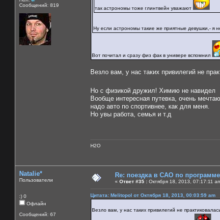
Сообщений: 819
так астрономы тоже глинтвейн уважают
Ну если астрономы такие же приятные девушки,- я 
Вот почитал и сразу физ фак в универе вспомнил
Везло вам, у нас таких привилегий не пра
Но с физикой дружил! Химию не навидел
Вообще интересная путевка, очень мечтаю н
надо авто по спортивнее, как для меня.
Но увы работа, семья и т.д
H2O
Natalie*
Re: поездка в САО по программ
Пользователи
«
Ответ #35 :
Октября 18, 2013, 07:17:11 a
Цитата: Melitopol от Октября 18, 2013, 00:03:59 am
:) 0
Офлайн
Везло вам, у нас таких привилегий не практиковалас
Сообщений: 67