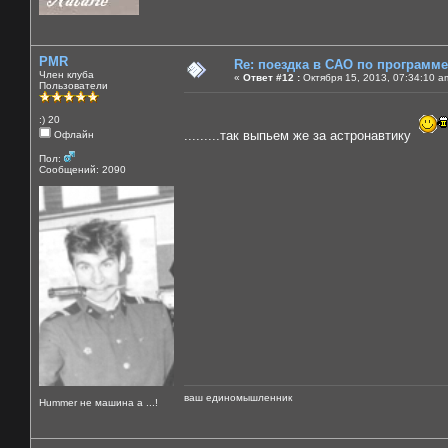
PMR
Re: поездка в САО по программ
Член клуба
«
Ответ #12 :
Октября 15, 2013, 07:34:10 a
Пользователи
:) 20
.........так выпьем же за астронавтику
Офлайн
Пол:
Сообщений: 2090
ваш единомышленник
Нummer не машина а ...!