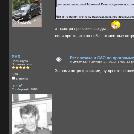
головами шикарный Млечный Путь - слушаем про з
Чет я не понял, кто кому рассказывать про звезды д
эт смотря про какие звезды...
если про те, что на небе - то местные аст
PMR
Re: поездка в САО по программ
Член клуба
«
Ответ #27 :
Октября 17, 2013, 17:02:43 p
Пользователи
За вами астро-физиками, ну просто не во
:) 20
Офлайн
Пол:
Сообщений: 2090