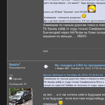
авто поспортивнее - это какое? Туда мелкие городск
ехать на УАЗике "буханке" или ГАЗ-66
Хаммерам - сплошное раздолье
Да и деткам нравится (начиная с 5-6 лет деток можн
Хаммерам по горным дорогам тяжко в пово
По Крыму кайф от езды только Симферопол
Бахчисарай через Ай-Петри на Хоме лучше 
машинки по меньше..... ИМХО
H2O
Natalie*
Re: поездка в САО по программ
Пользователи
«
Ответ #37 :
Октября 18, 2013, 07:53:34 a
Цитата: Melitopol от Октября 18, 2013, 07:46:03 am
:) 0
Хаммерам по горным дорогам тяжко в повороты вписы
Офлайн
По Крыму кайф от езды только Симферополь-Ялта и 
Сообщений: 67
лучше не суватся!! Кайфа не получиш от езды, одни 
ну вот... а я так хотела себе в будущем 
а на будущее - если все-таки когда-нибудь
поменьше