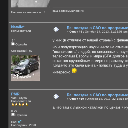
ваш единомышленник
Нummer не машина а ...!
Natalie*
Re: поездка в САО по программ
Пользователи
«
Ответ #9 :
Октября 14, 2013, 21:52:58 pm
у них (в отличие от нашей страны) с фина
:) 0
Офлайн
но и популяризацию науки никто не отмен
Сообщений: 67
"познакомить" людей, не связанных с нау
телескопами Европы и мира (БТА долгое вр
остается крупнейшим в мире по размеру са
Когда-то это была мечта - попасть туда и 
интересно
PMR
Re: поездка в САО по программ
Член клуба
«
Ответ #10 :
Октября 14, 2013, 22:14:15 p
Пользователи
а что там с лыжной каталкой по ценам ? н
:) 20
Офлайн
Пол:
Сообщений: 2090