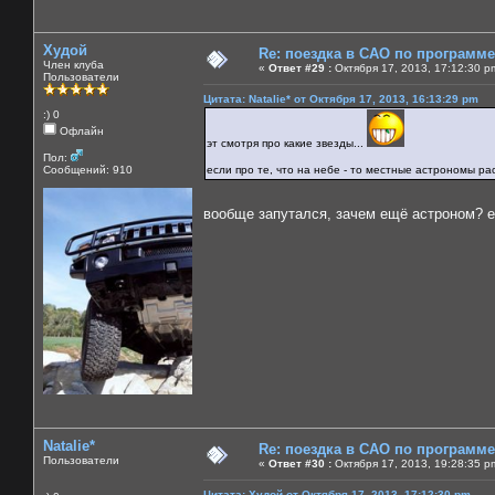
Худой
Re: поездка в САО по программ
Член клуба
«
Ответ #29 :
Октября 17, 2013, 17:12:30 p
Пользователи
Цитата: Natalie* от Октября 17, 2013, 16:13:29 pm
:) 0
Офлайн
эт смотря про какие звезды...
Пол:
Сообщений: 910
если про те, что на небе - то местные астрономы рас
вообще запутался, зачем ещё астроном? 
Natalie*
Re: поездка в САО по программ
Пользователи
«
Ответ #30 :
Октября 17, 2013, 19:28:35 p
Цитата: Худой от Октября 17, 2013, 17:12:30 pm