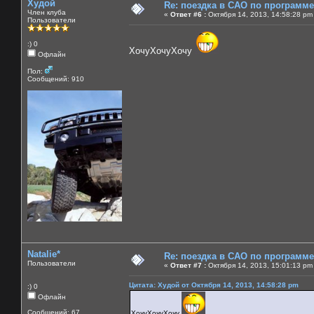
Худой
Re: поездка в САО по программ
Член клуба
«
Ответ #6 :
Октября 14, 2013, 14:58:28 pm
Пользователи
:) 0
ХочуХочуХочу
Офлайн
Пол:
Сообщений: 910
Natalie*
Re: поездка в САО по программ
Пользователи
«
Ответ #7 :
Октября 14, 2013, 15:01:13 pm
Цитата: Худой от Октября 14, 2013, 14:58:28 pm
:) 0
Офлайн
Сообщений: 67
ХочуХочуХочу