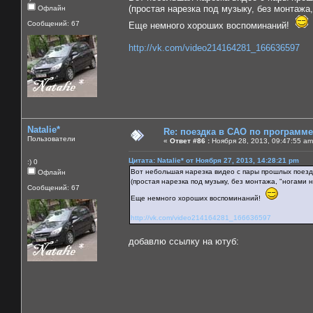
(простая нарезка под музыку, без монтажа,
Офлайн
Сообщений: 67
Еще немного хороших воспоминаний!
http://vk.com/video214164281_166636597
Natalie*
Re: поездка в САО по программ
Пользователи
«
Ответ #86 :
Ноября 28, 2013, 09:47:55 am
Цитата: Natalie* от Ноября 27, 2013, 14:28:21 pm
:) 0
Вот небольшая нарезка видео с пары прошлых поезд
Офлайн
(простая нарезка под музыку, без монтажа, "ногами н
Сообщений: 67
Еще немного хороших воспоминаний!
http://vk.com/video214164281_166636597
добавлю ссылку на ютуб: