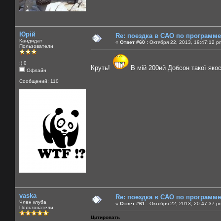
Юрій
Re: поездка в САО по программ
Кандидат
«
Ответ #60 :
Октября 22, 2013, 19:47:12 p
Пользователи
:) 0
Круть!
В мій 200ий Добсон такої яко
Офлайн
Сообщений: 110
vaska
Re: поездка в САО по программ
Член клуба
«
Ответ #61 :
Октября 22, 2013, 20:47:37 p
Пользователи
Цитировать