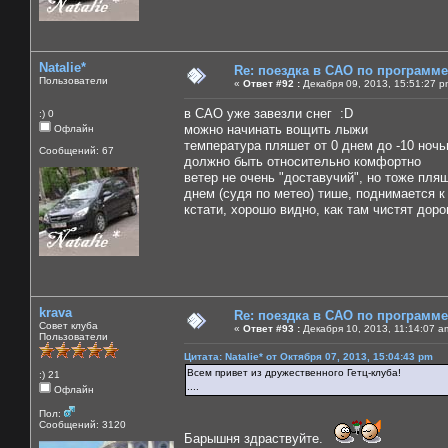
Natalie*
Re: поездка в САО по программ
Пользователи
«
Ответ #92 :
Декабря 09, 2013, 15:51:27 p
в САО уже завезли снег :D
:) 0
можно начинать вощить лыжи
Офлайн
температура пляшет от 0 днем до -10 ноч
Сообщений: 67
должно быть относительно комфортно
ветер не очень "доставучий", но тоже пляш
днем (судя по метео) тише, поднимается к
кстати, хорошо видно, как там чистят дорог
krava
Re: поездка в САО по программ
Совет клуба
«
Ответ #93 :
Декабря 10, 2013, 11:14:07 a
Пользователи
Цитата: Natalie* от Октября 07, 2013, 15:04:43 pm
Всем привет из дружественного Гетц-клуба!
:) 21
....
Офлайн
Пол:
Сообщений: 3120
Барышня здраствуйте.