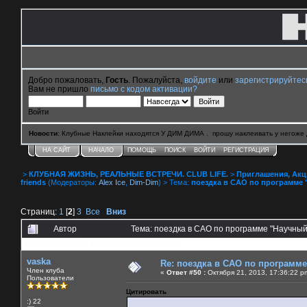
Добро пожаловать,
Гость
. Пожалуйста,
войдите
или
зарегистрируйтес
Вам не пришло
письмо с кодом активации?
Войти
Новости
: Клубные Наклейки находятся У ДИМ ДИМА . прошу наклеивать у негоже 
НА САЙТ
НАЧАЛО
ПОМОЩЬ
ПОИСК
ВОЙТИ
РЕГИСТРАЦИЯ
>
КЛУБНАЯ ЖИЗНЬ, РЕАЛЬНЫЕ ВСТРЕЧИ. CLUB LIFE.
>
Приглашения, Акции 
friends
(Модераторы:
Alex Ice
,
Dim-Dim
) > Тема:
поездка в САО по программе 
Страниц:
1
[
2
]
3
Все
Вниз
Автор
Тема: поездка в САО по программе "Научный
0 Пользователей и 4 Гостей смотрят эту тему.
vaska
Re: поездка в САО по программ
Член клуба
«
Ответ #50 :
Октября 21, 2013, 17:36:22 p
Пользователи
Цитировать
:) 22