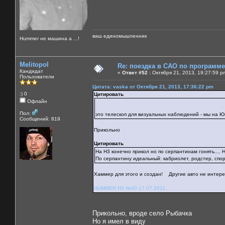
ваш единомышленник
Нummer не машина а ...!
Melitopol
Re: поездка в САО по программ
Кандидат
«
Ответ #52 :
Октября 21, 2013, 19:27:59 p
Пользователи
Цитата: vaska от Октября 21, 2013, 17:36:22 pm
:) 0
Цитировать
Офлайн
Пол:
это телескоп для визуальных наблюдений - мы на 
Сообщений: 819
Прикольно
Цитировать
На H3 конечно прикол но по серпантинам гонять.... Н
По серпантину идеальный: кабриолет, родстер, спор
Хаммер для этого и создан! Другие авто не интере
HUMMER H3 №40 17.07.2011.
Прикольно, вроде село Рыбачка
Но я имел в виду