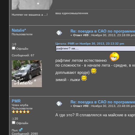
ваш единомышленник
Нummer не машина а ...!
Natalie*
Re: поездка в САО по программ
Пользователи
«
Ответ #89 :
Ноября 30, 2013, 23:18:09 pm
Цитата: PMR от Ноября 30, 2013, 23:13:32 pm
:) 0
рафтинг? хм....
Офлайн
Сообщений: 67
рафтинг летом естественно
по сложности - в начале лета - средне, в
доплывают вроде)
зимой - лыжи
PMR
Re: поездка в САО по программ
Член клуба
«
Ответ #90 :
Ноября 30, 2013, 23:48:06 pm
Пользователи
А где это? Я сплавлялся на майские в кар
:) 20
Офлайн
Пол:
Сообщений: 2090