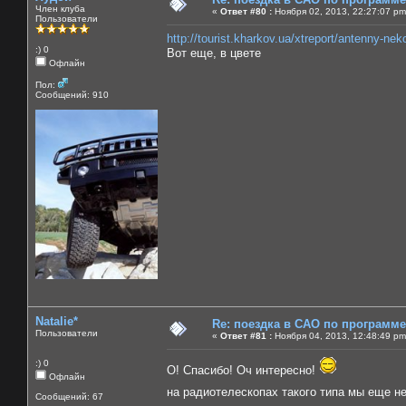
Член клуба
«
Ответ #80 :
Ноября 02, 2013, 22:27:07 pm
Пользователи
http://tourist.kharkov.ua/xtreport/antenny-n
:) 0
Вот еще, в цвете
Офлайн
Пол:
Сообщений: 910
Natalie*
Re: поездка в САО по программ
Пользователи
«
Ответ #81 :
Ноября 04, 2013, 12:48:49 pm
:) 0
О! Спасибо! Оч интересно!
Офлайн
на радиотелескопах такого типа мы еще н
Сообщений: 67