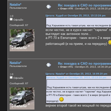
Natalie*
Re: поездка в САО по программ
Пользователи
«
Ответ #70 :
Октября 25, 2013, 16:09:20 p
Цитата: Худой от Октября 25, 2013, 15:13:24 pm
:) 0
Офлайн
Сообщений: 67
Под Харьковом есть такая штука, как на последнем 
если честно, не в курсе насчет "тарелки" 
выглядит как антенное поле...
а РТ-70 в Евпатории - таких всего 2 в мир
работающий (и на прием, и на передачу)
Natalie*
Re: поездка в САО по программ
Пользователи
«
Ответ #71 :
Октября 25, 2013, 16:30:28 p
Цитата: Natalie* от Октября 25, 2013, 16:09:20 pm
:) 0
Цитата: Худой от Октября 25, 2013, 15:13:24 pm
Офлайн
Сообщений: 67
Под Харьковом есть такая штука, как на последнем 
если честно, не в курсе насчет "тарелки" под Харько
а РТ-70 в Евпатории - таких всего 2 в мире (второй
передачу)
вернее второй такой же мощный по передач