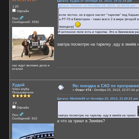
Цитата: Худой от Октября 25, 2013, 19:11:19 pm
Цитата: Natalie* от Октября 25, 2013, 16:09:20 pm
:) 20
Офлайн
если честно, не в курсе насчет "тарелки" под Харько
Пол:
а РТ-70 в Евпатории - таких всего 2 в мире (второй
Сообщений: 3592
передачу)
И антенное поле есть и тарелка. Это в Змиевском ра
завтра посмотрю на тарелку ,еду в змиёв
нас ждут великие дела и
италия
Худой
Re: поездка в САО по программ
Член клуба
«
Ответ #74 :
Октября 25, 2013, 22:07:44 p
Пользователи
Цитата: 98white89 от Октября 25, 2013, 21:20:22 pm
:) 0
Офлайн
Пол:
завтра посмотрю на тарелку ,еду в змиёв на триал
Сообщений: 910
а что за триал в Змиёве?