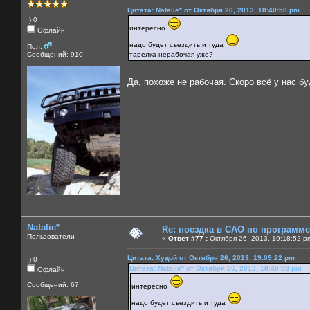
Цитата: Natalie* от Октября 26, 2013, 18:40:58 pm
:) 0
интересно
Офлайн
надо будет съездить и туда
Пол:
Сообщений: 910
тарелка нерабочая уже?
Да, похоже не рабочая. Скоро всё у нас б
Natalie*
Re: поездка в САО по программ
Пользователи
«
Ответ #77 :
Октября 26, 2013, 19:18:52 p
Цитата: Худой от Октября 26, 2013, 19:09:22 pm
:) 0
Цитата: Natalie* от Октября 26, 2013, 18:40:58 pm
Офлайн
Сообщений: 67
интересно
надо будет съездить и туда