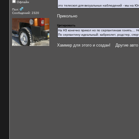
Офлайн
это телескоп для визуальных наблюдений - мы на 
Пол:
Сообщений: 2320
Прикольно
Цитировать
На H3 конечно прикол но по серпантинам гонять.... Н
По серпантину идеальный: кабриолет, родстер, спорт
Хаммер для этого и создан! Другие авто 