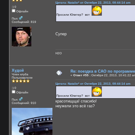
Цитата: Natalie* от Октября 22, 2013, 08:44:14 am
:) 0
Офлайн
Просили Юпитер? вот
Пол:
Сообщений: 819
Супер
H2O
Худой
Re: поездка в САО по программ
Член клуба
«
Ответ #55 :
Октября 22, 2013, 10:41:22 a
Пользователи
Цитата: Natalie* от Октября 22, 2013, 08:44:14 am
:) 0
Офлайн
Просили Юпитер? вот
Пол:
красотищща! спасибо!
Сообщений: 910
неужели это всё газ?