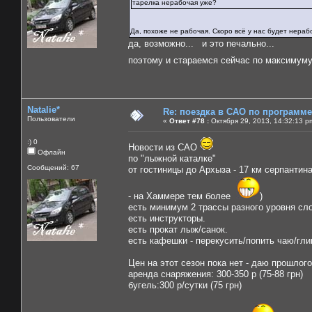
тарелка нерабочая уже?
Да, похоже не рабочая. Скоро всё у нас будет нера
да, возможно... и это печально...
поэтому и стараемся сейчас по максимум
Natalie*
Re: поездка в САО по программ
Пользователи
«
Ответ #78 :
Октября 29, 2013, 14:32:13 p
:) 0
Новости из САО
Офлайн
по "лыжной каталке"
Сообщений: 67
от гостиницы до Архыза - 17 км серпантин
- на Хаммере тем более
)
есть минимум 2 трассы разного уровня сл
есть инструкторы.
есть прокат лыж/санок.
есть кафешки - перекусить/попить чаю/гли
Цен на этот сезон пока нет - даю прошлог
аренда снаряжения: 300-350 р (75-88 грн)
бугель:300 р/сутки (75 грн)