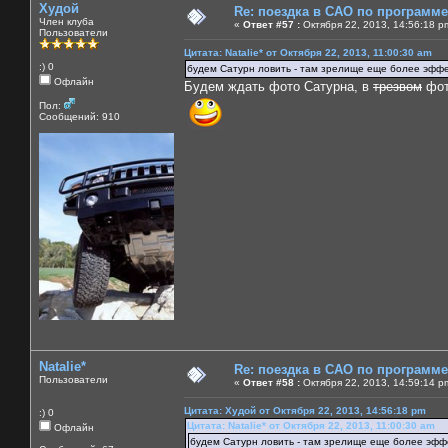
Худой
Re: поездка в САО по программ
Член клуба
«
Ответ #57 :
Октября 22, 2013, 14:56:18 p
Пользователи
Цитата: Natalie* от Октября 22, 2013, 11:00:30 am
:) 0
будем Сатурн ловить - там зрелище еще более эфф
Офлайн
Будем ждать фото Сатурна, в
трезвом
фот
Пол:
Сообщений: 910
Natalie*
Re: поездка в САО по программ
Пользователи
«
Ответ #58 :
Октября 22, 2013, 14:59:14 p
Цитата: Худой от Октября 22, 2013, 14:56:18 pm
:) 0
Цитата: Natalie* от Октября 22, 2013, 11:00:30 am
Офлайн
будем Сатурн ловить - там зрелище еще более эфф