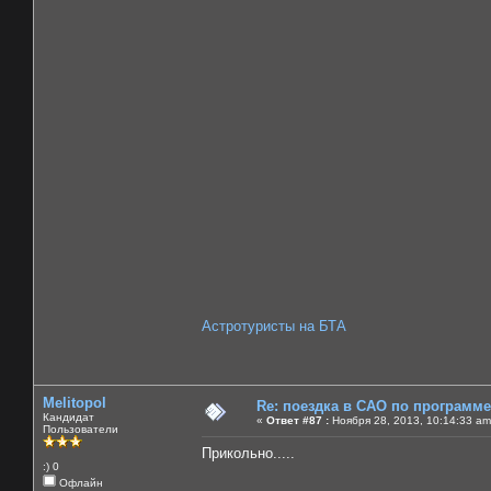
Астротуристы на БТА
Melitopol
Re: поездка в САО по программ
Кандидат
«
Ответ #87 :
Ноября 28, 2013, 10:14:33 am
Пользователи
Прикольно.....
:) 0
Офлайн