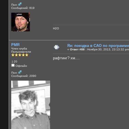
Пол:
Сообщений: 819
H2O
PMR
Re: поездка в САО по программ
Член клуба
«
Ответ #88 :
Ноября 30, 2013, 23:13:32 pm
Пользователи
рафтинг? хм....
:) 20
Офлайн
Пол:
Сообщений: 2090