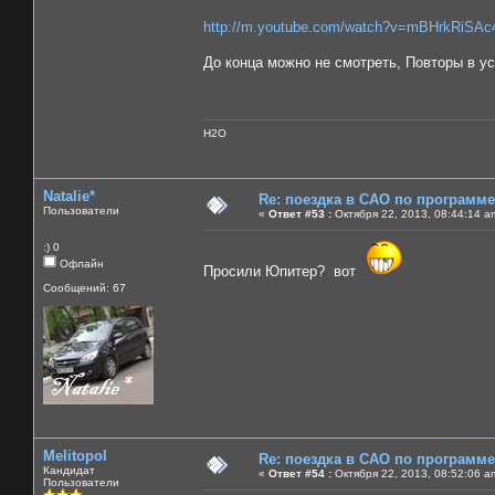
http://m.youtube.com/watch?v=mBHrkRiSAc
До конца можно не смотреть, Повторы в у
H2O
Natalie*
Re: поездка в САО по программ
Пользователи
«
Ответ #53 :
Октября 22, 2013, 08:44:14 a
:) 0
Офлайн
Просили Юпитер? вот
Сообщений: 67
Melitopol
Re: поездка в САО по программ
Кандидат
«
Ответ #54 :
Октября 22, 2013, 08:52:06 a
Пользователи