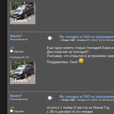
Natalie*
Re: поездка в САО по программ
Пользователи
«
Ответ #82 :
Ноября 07, 2013, 12:12:40 pm
Еще одну комету открыл Геннадий Борисо
:) 0
Два открытия за полгода!!!
Офлайн
Учитывая, что открытия в астрономии сами 
Сообщений: 67
Поздравляем, Гена!
Natalie*
Re: поездка в САО по программ
Пользователи
«
Ответ #83 :
Ноября 10, 2013, 21:28:48 pm
остался 1 номер (2 места) на Новый Год
:) 0
с 28-го декабря по 4-е января
Офлайн