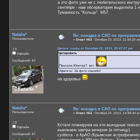
а это фото уже не с любительского инстру
сентябре - нам обсерватория выделила 1 
Туманность "Кольцо" М57.
Natalie*
Re: поездка в САО по программ
Пользователи
«
Ответ #63 :
Октября 23, 2013, 11:49:20 a
Цитата: vaska от Октября 22, 2013, 20:47:37 pm
:) 0
Цитировать
Офлайн
Сообщений: 67
Просили Юпитер? вот
Офигеть! За фото спасибо!
на здоровье
Natalie*
Re: поездка в САО по программ
Пользователи
«
Ответ #64 :
Октября 24, 2013, 14:58:34 p
:) 0
Кстати планируем на эти выходные поеха
Офлайн
выезжаем завтра вечером (в пятницу)
Сообщений: 67
суббота - в КрАО (Крымская астрофизичес
наблюдения в 300 мм Добсон. Там ночуем,