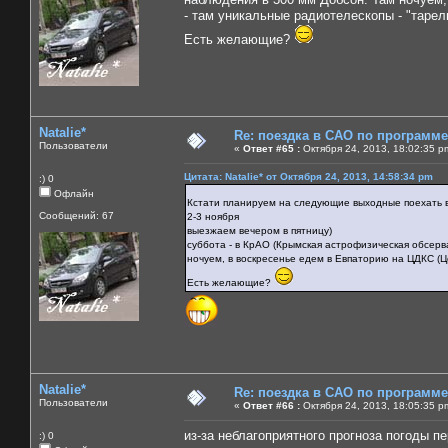
- там уникальные радиотелескопы - "тарел
Есть желающие?
Natalie*
Re: поездка в САО по программ
Пользователи
«
Ответ #65 :
Октября 24, 2013, 18:02:35 p
Цитата: Natalie* от Октября 24, 2013, 14:58:34 pm
:) 0
Офлайн
Кстати планируем на следующие выходные поехать
Сообщений: 67
2-3 ноября
выезжаем вечером в пятницу)
суббота - в КрАО (Крымская астрофизическая обсерв
ночуем, в воскресенье едем в Евпаторию на ЦДКС (Ц
Есть желающие?
Natalie*
Re: поездка в САО по программ
Пользователи
«
Ответ #66 :
Октября 24, 2013, 18:05:35 p
из-за неблагоприятного прогноза погоды п
:) 0