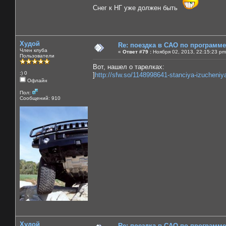
Снег к НГ уже должен быть
Худой
Re: поездка в САО по программ
Член клуба
«
Ответ #79 :
Ноября 02, 2013, 22:15:23 pm
Пользователи
Вот, нашел о тарелках:
:) 0
]
http://sfw.so/1148998641-stanciya-izucheniy
Офлайн
Пол:
Сообщений: 910
Худой
Re: поездка в САО по программ