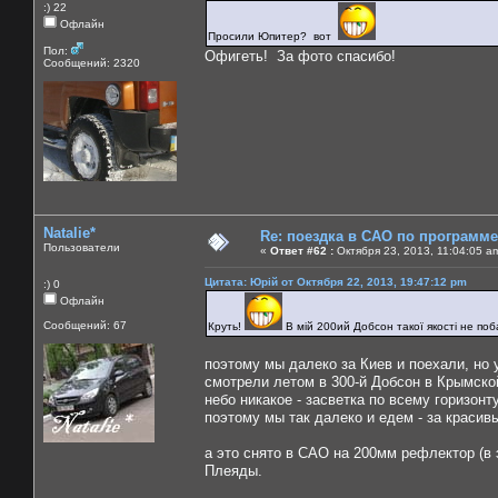
:) 22
Офлайн
Просили Юпитер? вот
Пол:
Офигеть! За фото спасибо!
Сообщений: 2320
Natalie*
Re: поездка в САО по программ
Пользователи
«
Ответ #62 :
Октября 23, 2013, 11:04:05 a
Цитата: Юрій от Октября 22, 2013, 19:47:12 pm
:) 0
Офлайн
Сообщений: 67
Круть!
В мій 200ий Добсон такої якості не п
поэтому мы далеко за Киев и поехали, но у
смотрели летом в 300-й Добсон в Крымско
небо никакое - засветка по всему горизонту
поэтому мы так далеко и едем - за красив
а это снято в САО на 200мм рефлектор (в 
Плеяды.