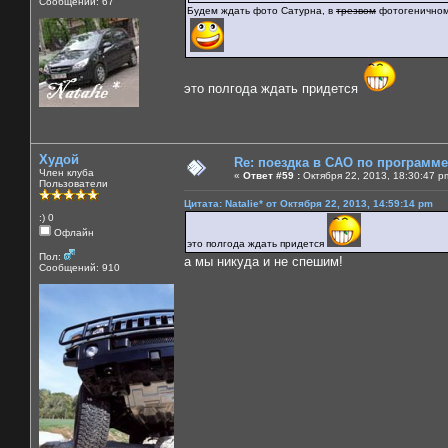
Сообщений: 67
Будем ждать фото Сатурна, в
трезвом
фотогеничном
это полгода ждать придется
Худой
Re: поездка в САО по программ
Член клуба
«
Ответ #59 :
Октября 22, 2013, 18:30:47 p
Пользователи
Цитата: Natalie* от Октября 22, 2013, 14:59:14 pm
:) 0
Офлайн
это полгода ждать придется
Пол:
а мы никуда и не спешим!
Сообщений: 910