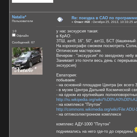
Natalie*
Re: поездка в САО по программ
Пользователи
«
Ответ #68 :
Октября 25, 2013, 10:33:25 a
у нас экскурсия такая:
:) 0
в КрАО:
Офлайн
ЗТШ, азт8, 16", 50", азт11, БСТ (башенный
Сообщений: 67
На коронографе сможем посмотреть Солнц
Оптические мастерские.
Вечером - "экскурсия" по звездному небу 
Занимает это почти весь день с перерывам
экскурсия)
Евпатория:
побываем:
- на основной площадке Центра (их всего 
- в музее Центра Дальней Космической св
- на одном из крупнейших полноповоротны
http://ru.wikipedia.org/wiki/%D0%A0%D0%A
- на комплексе "Плутон"
http://commons.wikimedia.org/wiki/File:ADU-
- на оптикоэлектронном комплексе
комплекс АДУ-1000 "Плутон"
поднимались на него где-то до середины