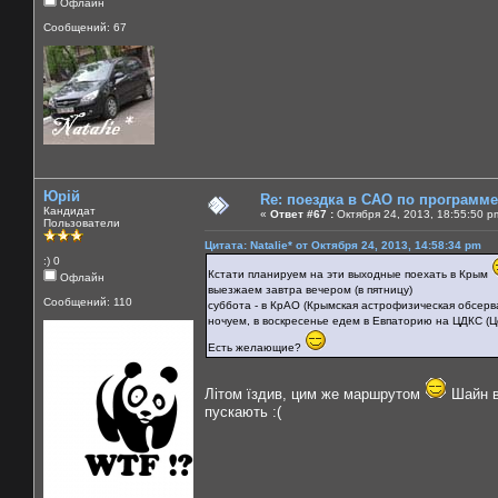
Офлайн
Сообщений: 67
Юрій
Re: поездка в САО по программ
Кандидат
«
Ответ #67 :
Октября 24, 2013, 18:55:50 p
Пользователи
Цитата: Natalie* от Октября 24, 2013, 14:58:34 pm
:) 0
Кстати планируем на эти выходные поехать в Крым
Офлайн
выезжаем завтра вечером (в пятницу)
Сообщений: 110
суббота - в КрАО (Крымская астрофизическая обсерв
ночуем, в воскресенье едем в Евпаторию на ЦДКС (Ц
Есть желающие?
Літом їздив, цим же маршрутом
Шайн вр
пускають :(