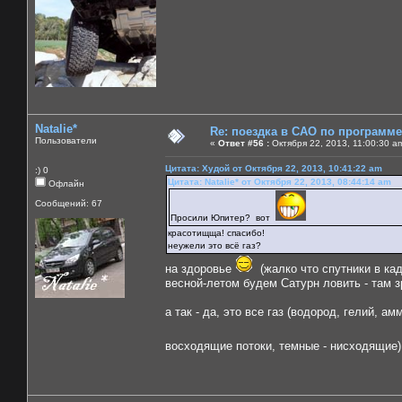
Natalie*
Re: поездка в САО по программ
Пользователи
«
Ответ #56 :
Октября 22, 2013, 11:00:30 a
Цитата: Худой от Октября 22, 2013, 10:41:22 am
:) 0
Цитата: Natalie* от Октября 22, 2013, 08:44:14 am
Офлайн
Сообщений: 67
Просили Юпитер? вот
красотищща! спасибо!
неужели это всё газ?
на здоровье
(жалко что спутники в кад
весной-летом будем Сатурн ловить - там 
а так - да, это все газ (водород, гелий, 
восходящие потоки, темные - нисходящие)