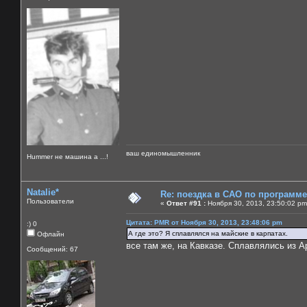
ваш единомышленник
Нummer не машина а ...!
Natalie*
Re: поездка в САО по программ
Пользователи
«
Ответ #91 :
Ноября 30, 2013, 23:50:02 pm
Цитата: PMR от Ноября 30, 2013, 23:48:06 pm
:) 0
А где это? Я сплавлялся на майские в карпатах.
Офлайн
все там же, на Кавказе. Сплавлялись из А
Сообщений: 67