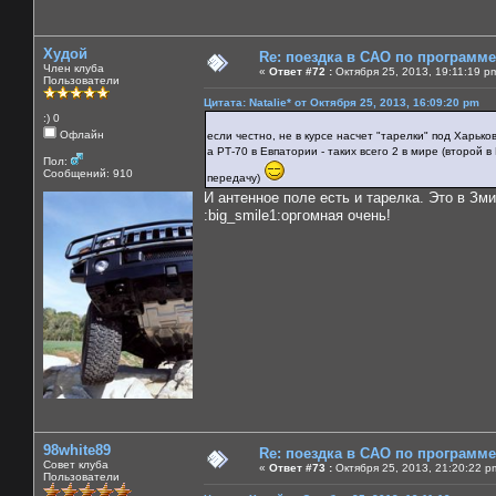
Худой
Re: поездка в САО по программ
Член клуба
«
Ответ #72 :
Октября 25, 2013, 19:11:19 p
Пользователи
Цитата: Natalie* от Октября 25, 2013, 16:09:20 pm
:) 0
Офлайн
если честно, не в курсе насчет "тарелки" под Харько
а РТ-70 в Евпатории - таких всего 2 в мире (второй
Пол:
Сообщений: 910
передачу)
И антенное поле есть и тарелка. Это в Зм
:big_smile1:оргомная очень!
98white89
Re: поездка в САО по программ
Совет клуба
«
Ответ #73 :
Октября 25, 2013, 21:20:22 p
Пользователи