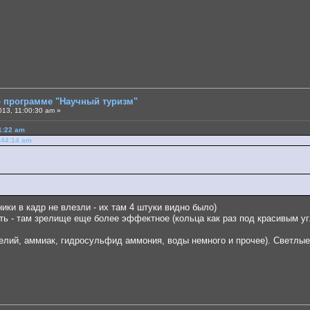
о программе "Научный туризм"
013, 11:00:30 am »
1:22 am
8:44:14 am
ики в кадр не влезли - их там 4 штуки видно было)
ть - там зрелище еще более эффектное (кольца как раз под красивым уг
д, гелий, аммиак, гидросульфид аммония, воды немного и прочее). Светлы