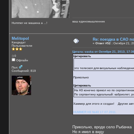
ваш единомышленник
Нummer не машина а ...!
Melitopol
Re: поездка в САО п
Кандидат
«
Ответ #52 :
Октября 21, 2
Пользователи
Цитата: vaska от Октября 21, 2013, 17:3
:) 0
Цитировать
Офлайн
Пол:
это телескоп для визуальных наблюден
Сообщений: 819
Прикольно
Цитировать
На H3 конечно прикол но по серпантинам 
По серпантину идеальный: кабриолет, ро
Хаммер для этого и создан! Другие авт
HUMMER H3 №40 17.07.2011.
Прикольно, вроде село Рыбачка
Но я имел в виду