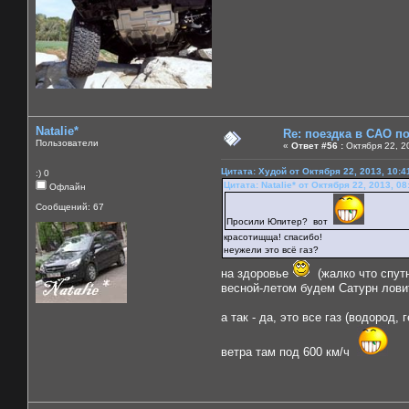
Natalie*
Re: поездка в САО п
Пользователи
«
Ответ #56 :
Октября 22, 2
Цитата: Худой от Октября 22, 2013, 10:4
:) 0
Цитата: Natalie* от Октября 22, 2013, 0
Офлайн
Сообщений: 67
Просили Юпитер? вот
красотищща! спасибо!
неужели это всё газ?
на здоровье
(жалко что спутн
весной-летом будем Сатурн лови
а так - да, это все газ (водоро
ветра там под 600 км/ч