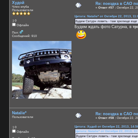
Худой
Re: поездка в САО п
Член клуба
«
Ответ #57 :
Октября 22, 2
Пользователи
Цитата: Natalie* от Октября 22, 2013, 11
:) 0
будем Сатурн ловить - там зрелище еще
Офлайн
Будем ждать фото Сатурна, в
тр
Пол:
Сообщений: 910
Natalie*
Re: поездка в САО п
Пользователи
«
Ответ #58 :
Октября 22, 2
Цитата: Худой от Октября 22, 2013, 14:5
:) 0
Цитата: Natalie* от Октября 22, 2013, 11
Офлайн
будем Сатурн ловить - там зрелище ещ