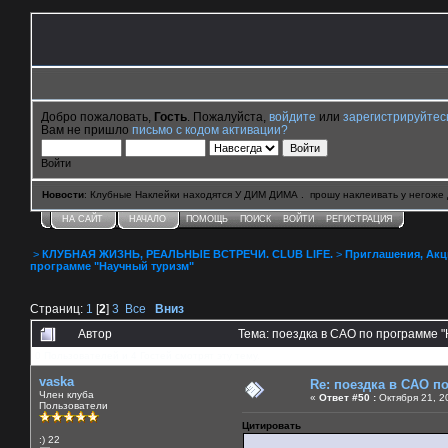
Добро пожаловать,
Гость
. Пожалуйста,
войдите
или
зарегистрируйтес
Вам не пришло
письмо с кодом активации?
Войти
Новости
: Клубные Наклейки находятся У ДИМ ДИМА . прошу наклеивать у негоже 
НА САЙТ
НАЧАЛО
ПОМОЩЬ
ПОИСК
ВОЙТИ
РЕГИСТРАЦИЯ
>
КЛУБНАЯ ЖИЗНЬ, РЕАЛЬНЫЕ ВСТРЕЧИ. CLUB LIFE.
>
Приглашения, Акции 
программе "Научный туризм"
Страниц:
1
[
2
]
3
Все
Вниз
Автор
Тема: поездка в САО по программе 
0 Пользователей и 4 Гостей смотрят эту тему.
vaska
Re: поездка в САО п
Член клуба
«
Ответ #50 :
Октября 21, 2
Пользователи
Цитировать
:) 22