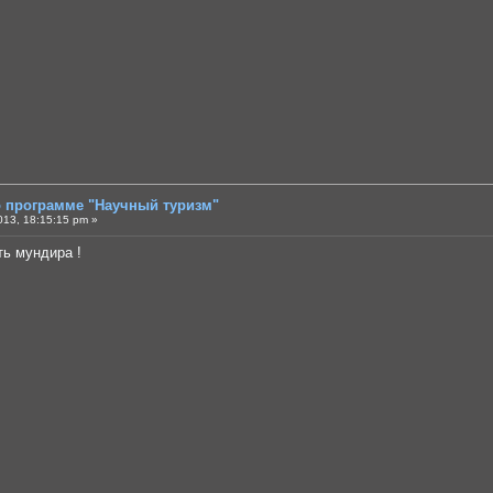
о программе "Научный туризм"
013, 18:15:15 pm »
ть мундира !