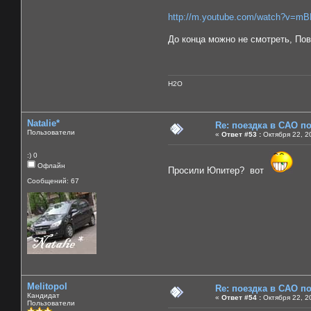
http://m.youtube.com/watch?v=m
До конца можно не смотреть, По
H2O
Natalie*
Re: поездка в САО п
Пользователи
«
Ответ #53 :
Октября 22, 2
:) 0
Офлайн
Просили Юпитер? вот
Сообщений: 67
Melitopol
Re: поездка в САО п
Кандидат
«
Ответ #54 :
Октября 22, 2
Пользователи