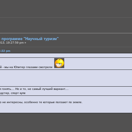
о программе "Научный туризм"
013, 19:27:59 pm »
6:22 pm
ий - мы на Юпитер глазами смотрели
гонять.... Но и то, не самый лучший вариант....
дстер, спорт купе
о не интересны, особенно те которые ползают по земле.