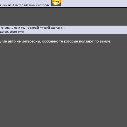
й - мы на Юпитер глазами смотрели
онять.... Но и то, не самый лучший вариант....
дстер, спорт купе
гие авто не интересны, особенно те которые ползают по земле.