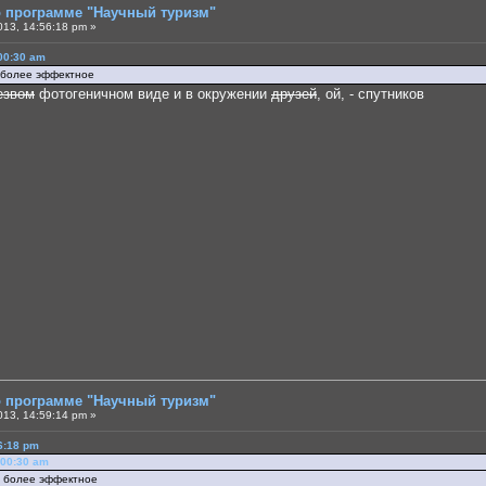
о программе "Научный туризм"
013, 14:56:18 pm »
:00:30 am
 более эффектное
езвом
фотогеничном виде и в окружении
друзей
, ой, - спутников
о программе "Научный туризм"
013, 14:59:14 pm »
6:18 pm
:00:30 am
е более эффектное