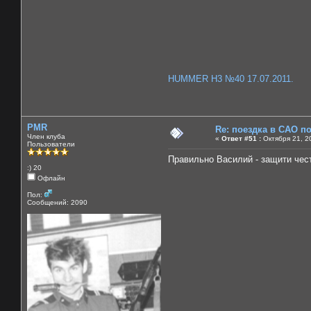
HUMMER H3 №40 17.07.2011.
PMR
Re: поездка в САО п
Член клуба
«
Ответ #51 :
Октября 21, 2
Пользователи
Правильно Василий - защити чес
:) 20
Офлайн
Пол:
Сообщений: 2090