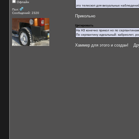
Офлайн
это телескоп для визуальных наблюдени
Пол:
Сообщений: 2320
Прикольно
Цитировать
На H3 конечно прикол но по серпантинам г
По серпантину идеальный: кабриолет, ро
Хаммер для этого и создан! Дру