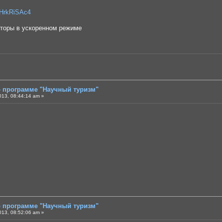
BHrkRiSAc4
вторы в ускоренном режиме
о программе "Научный туризм"
013, 08:44:14 am »
о программе "Научный туризм"
013, 08:52:06 am »