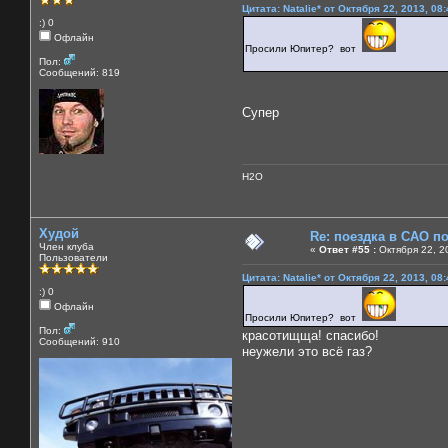
Цитата: Natalie* от Октября 22, 2013, 08
:) 0
Офлайн
Просили Юпитер? вот
Пол:
Сообщений: 819
Супер
H2O
Худой
Re: поездка в САО п
Член клуба
«
Ответ #55 :
Октября 22, 2
Пользователи
Цитата: Natalie* от Октября 22, 2013, 08
:) 0
Офлайн
Просили Юпитер? вот
Пол:
красотищща! спасибо!
Сообщений: 910
неужели это всё газ?