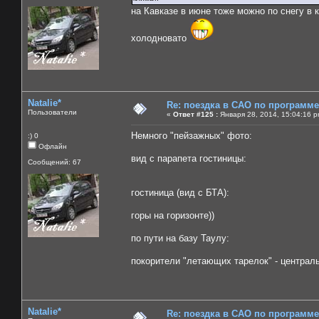
на Кавказе в июне тоже можно по снегу в к
холодновато
Natalie*
Re: поездка в САО по программ
Пользователи
«
Ответ #125 :
Января 28, 2014, 15:04:16 p
Немного "пейзажных" фото:
:) 0
Офлайн
вид с парапета гостиницы:
Сообщений: 67
гостиница (вид с БТА):
горы на горизонте))
по пути на базу Таулу:
покорители "летающих тарелок" - централ
Natalie*
Re: поездка в САО по программ