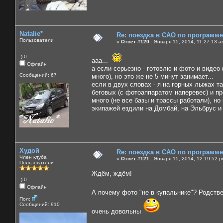
Natalie*
Re: поездка в САО по программ
Пользователи
«
Ответ #120 :
Января 15, 2014, 11:27:13 a
:) 0
ааа...
Офлайн
а если серьезно - готовлю и фото и видео
Сообщений: 67
много), но это же не 5 минут занимает...
если в двух словах - я на горных лыжах т
беговых (с фотоаппаратом наперевес) и пр
много (не все базы и трассы работали), но 
экипажей ездили на Домбай, на Эльбрус и
Худой
Re: поездка в САО по программ
Член клуба
«
Ответ #121 :
Января 15, 2014, 12:19:52 p
Пользователи
Ждём, ждём!
:) 0
Офлайн
А почему фото "не в купальнике"? Родств
Пол:
Сообщений: 910
очень довольны