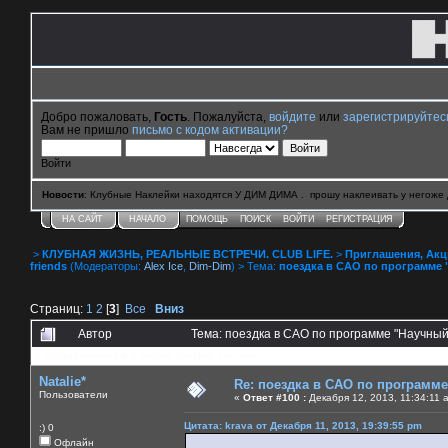
Добро пожаловать,
Гость
. Пожалуйста,
войдите
или
зарегистрируйтес
Вам не пришло
письмо с кодом активации?
Войти
Новости
: Клубные Наклейки находятся У ДИМ ДИМА . прошу наклеивать у негоже 
НА САЙТ
НАЧАЛО
ПОМОЩЬ
ПОИСК
ВОЙТИ
РЕГИСТРАЦИЯ
>
КЛУБНАЯ ЖИЗНЬ, РЕАЛЬНЫЕ ВСТРЕЧИ. CLUB LIFE.
>
Приглашения, Акции 
friends
(Модераторы:
Alex Ice
,
Dim-Dim
) > Тема:
поездка в САО по программе 
Страниц:
1
2
[
3
]
Все
Вниз
Автор
Тема: поездка в САО по программе "Научный
0 Пользователей и 5 Гостей смотрят эту тему.
Natalie*
Re: поездка в САО по программ
Пользователи
«
Ответ #100 :
Декабря 12, 2013, 11:34:11 
Цитата: krava от Декабря 11, 2013, 19:39:55 pm
:) 0
Офлайн