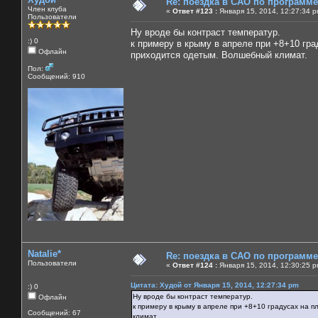
Re: поездка в САО по программ
Член клуба
«
Ответ #123 :
Января 15, 2014, 12:27:34 p
Пользователи
Ну вроде бы контраст температур.
:) 0
к примеру в крыму в апреле при +8+10 гр
Офлайн
приходится одетым. Волшебный климат.
Пол:
Сообщений: 910
Natalie*
Re: поездка в САО по программ
Пользователи
«
Ответ #124 :
Января 15, 2014, 12:30:25 p
Цитата: Худой от Января 15, 2014, 12:27:34 pm
:) 0
Ну вроде бы контраст температур.
Офлайн
к примеру в крыму в апреле при +8+10 градусах на 
Сообщений: 67
климат.