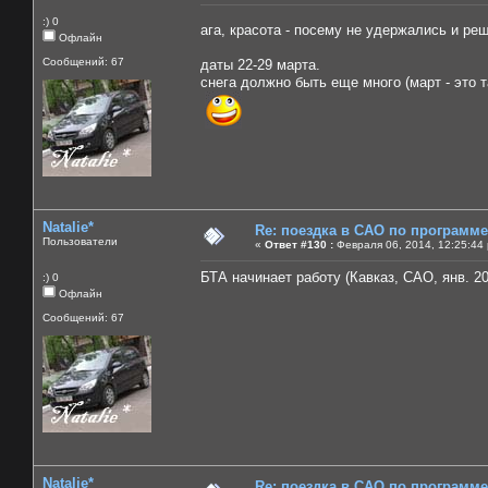
:) 0
ага, красота - посему не удержались и ре
Офлайн
Сообщений: 67
даты 22-29 марта.
снега должно быть еще много (март - это
Natalie*
Re: поездка в САО по программ
Пользователи
«
Ответ #130 :
Февраля 06, 2014, 12:25:44
БТА начинает работу (Кавказ, САО, янв. 20
:) 0
Офлайн
Сообщений: 67
Natalie*
Re: поездка в САО по программ