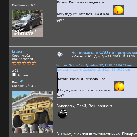
Кстати. Вот он и неизведанное.
Сообщений: 67
Могу подучить кататься... на лыжах.
где?
krava
Re: поездка в САО по программ
Совет клуба
«
Ответ #101 :
Декабря 13, 2013, 11:33:30 
Пользователи
Цитата: Natalie* от Декабря 12, 2013, 11:34:11 am
Цитата: krava от Декабря 11, 2013, 19:39:55 pm
:) 21
Офлайн
Кстати. Вот он и неизведанное.
Пол:
Сообщений: 3120
Могу подучить кататься... на лыжах.
где?
Буковель, Плай, Ваш вариант...
В Крыму с лыжами туговастинько. Пове