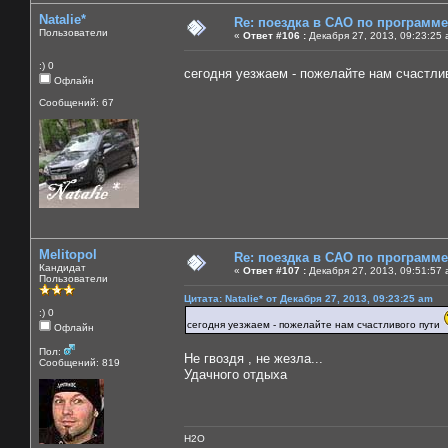
Natalie*
Re: поездка в САО по программ
Пользователи
«
Ответ #106 :
Декабря 27, 2013, 09:23:25 
:) 0
сегодня уезжаем - пожелайте нам счастли
Офлайн
Сообщений: 67
Melitopol
Re: поездка в САО по программ
Кандидат
«
Ответ #107 :
Декабря 27, 2013, 09:51:57 
Пользователи
Цитата: Natalie* от Декабря 27, 2013, 09:23:25 am
:) 0
сегодня уезжаем - пожелайте нам счастливого пути
Офлайн
Пол:
Не гвоздя , не жезла...
Сообщений: 819
Удачного отдыха
H2O