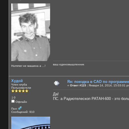
ваш единомышленник
Нummer не машина а ...!
Худой
Re: поездка в САО по программ
Член клуба
«
Ответ #115 :
Января 14, 2014, 15:03:01 p
Пользователи
Да!
:) 0
ПС. а Радиотелескоп РАТАН-600 - это боль
Офлайн
Пол:
Сообщений: 910