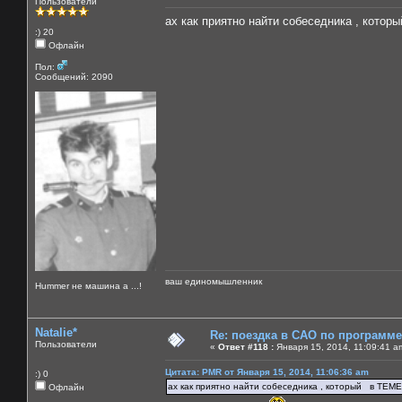
Пользователи
ах как приятно найти собеседника , котор
:) 20
Офлайн
Пол:
Сообщений: 2090
ваш единомышленник
Нummer не машина а ...!
Natalie*
Re: поездка в САО по программ
Пользователи
«
Ответ #118 :
Января 15, 2014, 11:09:41 a
Цитата: PMR от Января 15, 2014, 11:06:36 am
:) 0
ах как приятно найти собеседника , который в ТЕМЕ 
Офлайн