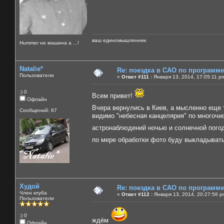
ваш единомышленник
Нummer не машина а ...!
Natalie*
Re: поездка в САО по программ
Пользователи
«
Ответ #111 :
Января 13, 2014, 17:05:11 p
:) 0
Всем привет!
Офлайн
Вчера вернулись в Киев, а мысленно еще 
Сообщений: 67
видимо "небесная канцелярия" по многочи
астронаблюдений ночью и солнечной погод
по мере обработки фото буду выкладыват
Худой
Re: поездка в САО по программ
Член клуба
«
Ответ #112 :
Января 13, 2014, 20:27:56 p
Пользователи
:) 0
ждём
Офлайн