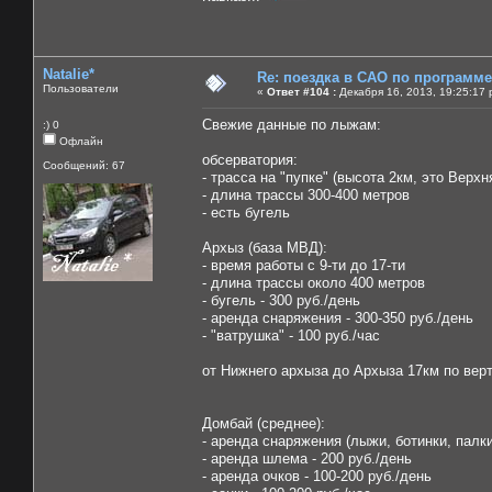
Natalie*
Re: поездка в САО по программ
Пользователи
«
Ответ #104 :
Декабря 16, 2013, 19:25:17 
Свежие данные по лыжам:
:) 0
Офлайн
обсерватория:
Сообщений: 67
- трасса на "пупке" (высота 2км, это Вер
- длина трассы 300-400 метров
- есть бугель
Архыз (база МВД):
- время работы с 9-ти до 17-ти
- длина трассы около 400 метров
- бугель - 300 руб./день
- аренда снаряжения - 300-350 руб./день
- "ватрушка" - 100 руб./час
от Нижнего архыза до Архыза 17км по верт
Домбай (среднее):
- аренда снаряжения (лыжи, ботинки, палки
- аренда шлема - 200 руб./день
- аренда очков - 100-200 руб./день