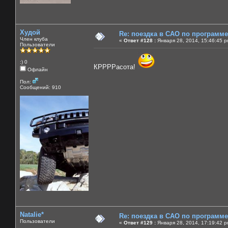
Худой
Re: поездка в САО по программ
Член клуба
«
Ответ #128 :
Января 28, 2014, 15:46:45 p
Пользователи
:) 0
КРРРРасота!
Офлайн
Пол:
Сообщений: 910
Natalie*
Re: поездка в САО по программ
Пользователи
«
Ответ #129 :
Января 28, 2014, 17:19:42 p