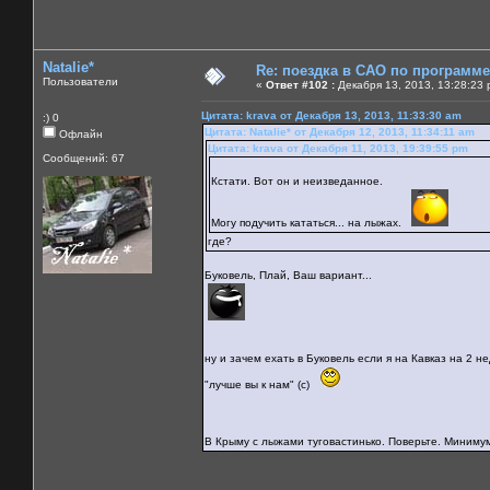
Natalie*
Re: поездка в САО по программ
Пользователи
«
Ответ #102 :
Декабря 13, 2013, 13:28:23 
Цитата: krava от Декабря 13, 2013, 11:33:30 am
:) 0
Цитата: Natalie* от Декабря 12, 2013, 11:34:11 am
Офлайн
Цитата: krava от Декабря 11, 2013, 19:39:55 pm
Сообщений: 67
Кстати. Вот он и неизведанное.
Могу подучить кататься... на лыжах.
где?
Буковель, Плай, Ваш вариант...
ну и зачем ехать в Буковель если я на Кавказ на 2
"лучше вы к нам" (с)
В Крыму с лыжами туговастинько. Поверьте. Мини