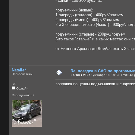
- санки - 100-200 руб./час
подъемники (новые):
1 очередь (гондола) - 400руб/подъем
2 очередь (6мест) - 400руб/подъем
2 и 3 очередь вместе (4мест) - 900руб/под
подъемники (старые) - 200руб/подъем
(что такое "старые" и в каких местах они 
от Нижнего Архыза до Домбая ехать 3 час
Natalie*
Re: поездка в САО по программ
Пользователи
«
Ответ #105 :
Декабря 18, 2013, 17:09:43 
поправка по ценам подъемников и снаряжен
:) 0
Офлайн
Сообщений: 67