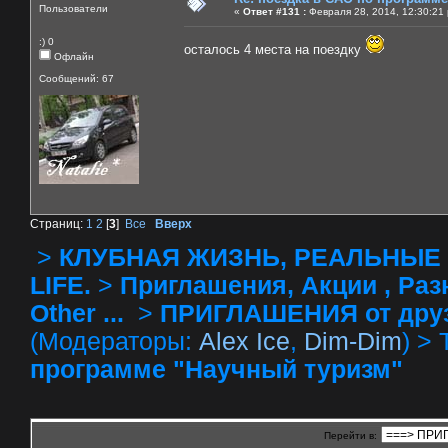
Пользователи
«
Ответ #131 :
Февраля 28, 2014, 12:30:21
:) 0
осталось 4 места на поездку
Офлайн
Сообщений: 67
Страниц:
1
2
[
3
]
Все
Вверх
>
КЛУБНАЯ ЖИЗНЬ, РЕАЛЬНЫЕ 
LIFE.
>
Приглашения, Акции , Разное
Other ...
>
ПРИГЛАШЕНИЯ от друзей 
(Модераторы:
Alex Ice
,
Dim-Dim
) >
программе "Научный туризм"
Перейти в: