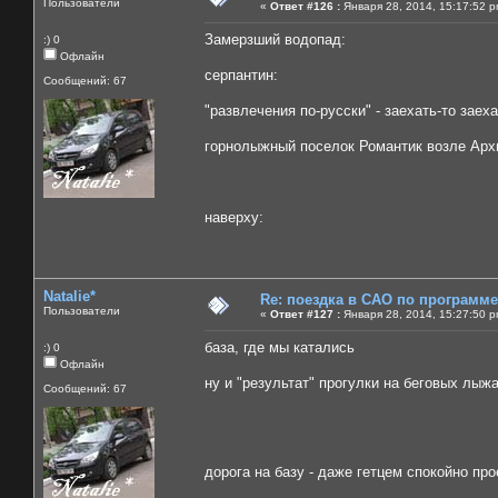
Пользователи
«
Ответ #126 :
Января 28, 2014, 15:17:52 p
Замерзший водопад:
:) 0
Офлайн
серпантин:
Сообщений: 67
"развлечения по-русски" - заехать-то заех
горнолыжный поселок Романтик возле Архыз
наверху:
Natalie*
Re: поездка в САО по программ
Пользователи
«
Ответ #127 :
Января 28, 2014, 15:27:50 p
база, где мы катались
:) 0
Офлайн
ну и "результат" прогулки на беговых лыжа
Сообщений: 67
дорога на базу - даже гетцем спокойно пр