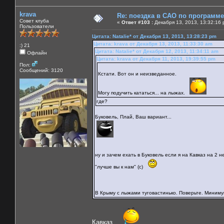
krava
Re: поездка в САО по программ
Совет клуба
«
Ответ #103 :
Декабря 13, 2013, 13:32:16 
Пользователи
Цитата: Natalie* от Декабря 13, 2013, 13:28:23 pm
Цитата: krava от Декабря 13, 2013, 11:33:30 am
:) 21
Цитата: Natalie* от Декабря 12, 2013, 11:34:11 am
Офлайн
Цитата: krava от Декабря 11, 2013, 19:39:55 pm
Пол:
Сообщений: 3120
Кстати. Вот он и неизведанное.
Могу подучить кататься... на лыжах.
где?
Буковель, Плай, Ваш вариант...
ну и зачем ехать в Буковель если я на Кавказ на 2
"лучше вы к нам" (с)
В Крыму с лыжами туговастинько. Поверьте. Мин
Кавказ...