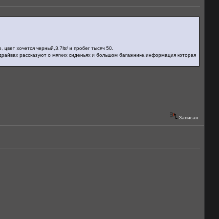
цвет хочется черный,3.7ltr/ и пробег тысяч 50.
ст драйвах рассказуют о мягких сиденьях и большом багажнике,информация которая
Записан