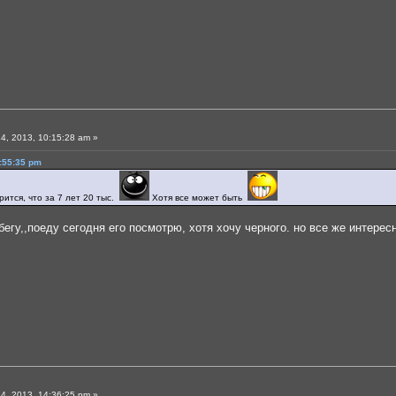
4, 2013, 10:15:28 am »
:55:35 pm
рится, что за 7 лет 20 тыс.
Хотя все может быть
обегу,,поеду сегодня его посмотрю, хотя хочу черного. но все же интер
4, 2013, 14:36:25 pm »