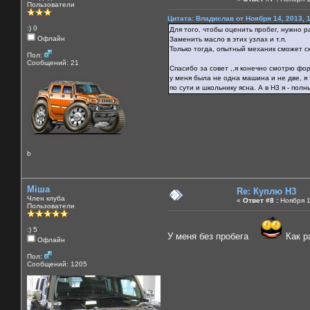
Пользователи
Цитата: Владислав от Ноября 14, 2013, 
:) 0
Для того, чтобы оценить пробег, нужно р
Офлайн
Заменить масло в этих узлах и т.п.
Только тогда, опытный механик сможет с
Пол:
Сообщений: 21
Cпасибо за совет ,,я конечно смотрю фор
у меня была не одна машина и не две, я 
по сути и школьнику ясна. А в H3 я - пол
b
Міша
Re: Куплю H3
Член клуба
«
Ответ #8 :
Ноября 1
Пользователи
:) 5
У меня без пробега
Как р
Офлайн
Пол:
Сообщений: 1205