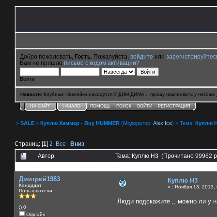
Добро пожаловать,
Гость
. Пожалуйста,
войдите
или
зарегистрируйтес
Вам не пришло
письмо с кодом активации?
Войти
Новости
: Клубные Наклейки находятся У ДИМ ДИМА . прошу наклеивать у негоже 
НА САЙТ
НАЧАЛО
ПОМОЩЬ
ПОИСК
ВОЙТИ
РЕГИСТРАЦИЯ
>
SALE
>
Куплю Хаммер - Buy HUMMER
(Модератор:
Alex Ice
) > Тема:
Куплю 
Страниц: [
1
]
2
Все
Вниз
Автор
Тема: Куплю H3 (Прочитано 99962 р
0 Пользователей и 1 Гость смотрят эту тему.
Дмитрий1983
Куплю H3
Кандидат
«
:
Ноября 13, 2013, 
Пользователи
Люди подскажите ,, можно ли у н
:) 0
Офлайн