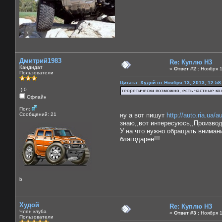
Дмитрий1983
Re: Куплю H3
Кандидат
«
Ответ #2 :
Ноября 1
Пользователи
Цитата: Худой от Ноября 13, 2013, 12:58
:) 0
теоретически возможно, есть частные кол
Офлайн
Пол:
Сообщений: 21
ну а вот пишут
http://auto.ria.ua
знаю,,вот интересуюсь,,Произво
У на что нужно обращать внимани
благодарен!!!
b
Худой
Re: Куплю H3
Член клуба
«
Ответ #3 :
Ноября 1
Пользователи