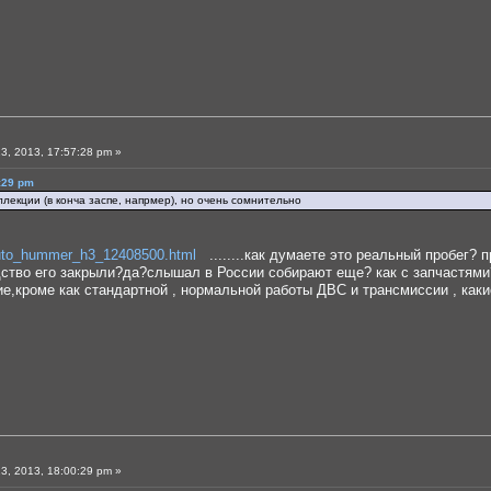
3, 2013, 17:57:28 pm »
:29 pm
лекции (в конча заспе, напрмер), но очень сомнительно
/auto_hummer_h3_12408500.html
........как думаете это реальный пробег? п
дство его закрыли?да?слышал в России собирают еще? как с запчастями?
е,кроме как стандартной , нормальной работы ДВС и трансмиссии , какие
3, 2013, 18:00:29 pm »