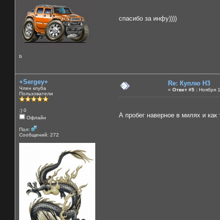
спасибо за инфу))))
b
+Sergey+
Re: Куплю H3
Член клуба
«
Ответ #5 :
Ноября 1
Пользователи
:) 0
А пробег наверное в милях и как 
Офлайн
Пол:
Сообщений: 272