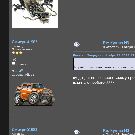
Дмитрий1983
Re: Куплю H3
Кандидат
«
Ответ #6 :
Ноября 1
Пользователи
Цитата: +Sergey+ от Ноября 13, 2013, 22
:) 0
Офлайн
А пробег наверное в милях и как то не ве
Пол:
Сообщений: 21
ну да ,,,я вот не верю такому пр
память о пробеге,????
b
Дмитрий1983
Re: Куплю H3
Кандидат
«
Ответ #7 :
Ноября 1