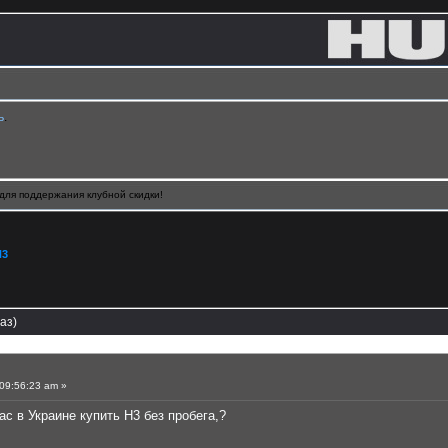
ь
.
для поддержания клубной скидки!
H3
аз)
09:56:23 am »
ас в Украине купить H3 без пробега,?