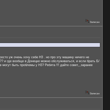
Записан
росто уж очень хочу себе H3 . но про эту машину ничего не
? и где вообще в Донецке можно обслуживаться, и если брать Б/
 могут быть проблемы у H3? Ребята !!! дайте совет,,,заранее
Записан