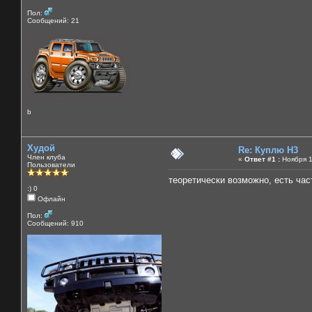
Пол:
Сообщений: 21
b
Худой
Re: Куплю H3
Член клуба
«
Ответ #1 :
Ноября 1
Пользователи
теоретически возможно, есть час
:) 0
Офлайн
Пол:
Сообщений: 910