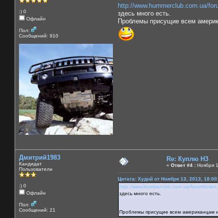
http://www.hummerclub.com.ua/for
:) 0
здесь много есть.
Офлайн
Проблемы присущие всем американ
Пол:
Сообщений: 910
Дмитрий1983
Re: Куплю H3
Кандидат
«
Ответ #4 :
Ноября 1
Пользователи
Цитата: Худой от Ноября 13, 2013, 18:00
:) 0
http://www.hummerclub.com.ua/forum/index
Офлайн
здесь много есть.
Пол:
Сообщений: 21
Проблемы присущие всем американцам и к