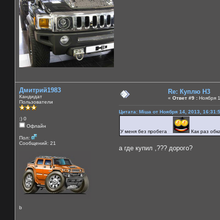
Дмитрий1983
Re: Куплю H3
Кандидат
«
Ответ #9 :
Ноября 1
Пользователи
Цитата: Міша от Ноября 14, 2013, 16:31:
:) 0
Офлайн
У меня без пробега
Как раз об
Пол:
Сообщений: 21
а где купил ,??? дорого?
b