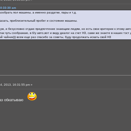
10:33:30 am
азобрать пол машины, а именно раздатки, пары и т.д.
казать, приблизительный пробег и состояние машины.
ум, и безусловно отдаю предпочтение знающим людям, но есть свои критерии к этому авто, 
так чуть соображаю, в б/у авто,вот и виду диалог на счет H3, сами же знаете в наших тэ
ный чайник))) всем еще раз спасибо за советы, буду продолжать искать свой H3
4, 2013, 16:31:55 pm »
аз обкатываю