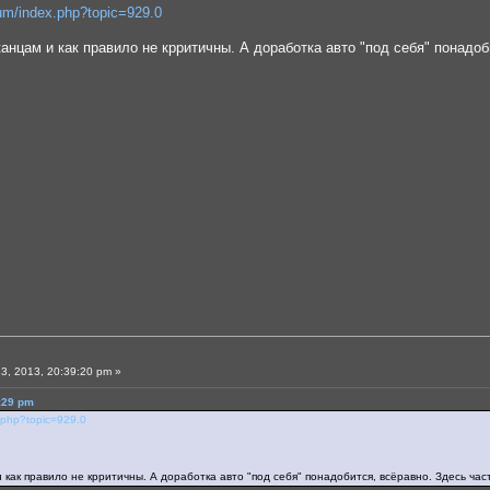
um/index.php?topic=929.0
цам и как правило не крритичны. А доработка авто "под себя" понадоб
3, 2013, 20:39:20 pm »
:29 pm
.php?topic=929.0
ак правило не крритичны. А доработка авто "под себя" понадобится, всёравно. Здесь час