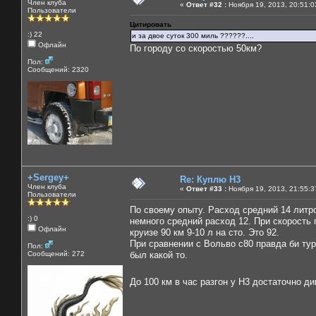
Член клуба
«
Ответ #32 :
Ноября 19, 2013, 20:51:0
Пользователи
Цитировать
:) 22
и за двое суток 300 миль ??????....
Офлайн
По городу со скоростью 50км?
Пол:
Сообщений: 2320
+Sergey+
Re: Куплю H3
Член клуба
«
Ответ #33 :
Ноября 19, 2013, 21:55:3
Пользователи
По своему опыту. Расход средний 14 литр
:) 0
немного средний расход 12. При скорость 
Офлайн
круизе 90 км 9-10 л на сто. Это 92.
При сравнении с Вольво с80 правда би тур
Пол:
Сообщений: 272
был какой то.
До 100 км в час разгон у Н3 достаточно 