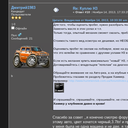
Дмитрий1983
Re: Куплю H3
Кандидат
«
Ответ #10 :
Ноября 14, 2013, 17:33:2
Пользователи
Цитата: Владислав от Ноября 14, 2013, 10:33:30 am
:) 0
Для того, чтобы оценить пробег, нужно разобрать по
Офлайн
Заменить масло в этих узлах и т.п.
Только тогда, опытный механик сможет сказать, при
Пол:
Сообщений: 21
Стоимость такого мед.осмотра не дешевая, но НЕО
Оценивать пробег по сколам на лобовухе, коже на рул
что это копейки по сравнению с другими узлами Н3 в
Если есть желание купить максимально "новый" Н3, г
Договаривайтесь с владельцем "пополам" на диагнос
Обращайте внимание не на Авто-риа, а на клубные
b
Пробежитесь глазами по разделу Продам Хаммер.
Например:
http://www.hummerclub.com.ua/forum/index
И спрашивайте, спрашивайте, спрашивайте, не стесня
Хаммер у клубников давно в крови!
Cпасибо за совет ,,я конечно смотрю фор
этому авто, цвет хочется черный,3.7ltr/ и п
у меня была не одна машина и не две, я та