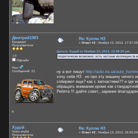
Дмитрий1983
Re: Куплю H3
Кандидат
«
Ответ #2 :
Ноября 13, 2013, 17:57:28
Пользователи
Цитата: Худой от Ноября 13, 2013, 12:58:29 pm
:) 0
теоретически возможно, есть частные коллекции (в к
Офлайн
Пол:
Сообщений: 21
ну а вот пишут
http://auto.ria.ua/auto_hum
хочу себе H3 . но про эту машину ничего 
собирают еще? как с запчастями?? и где в
обращать внимание,кроме как стандартной
Ребята !!! дайте совет,,,заранее благодарен
b
Худой
Re: Куплю H3
Член клуба
«
Ответ #3 :
Ноября 13, 2013, 18:00:29
Пользователи