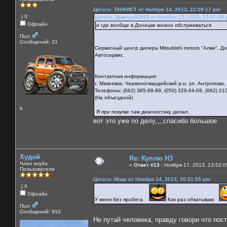
Цитата: ТАНКИСТ от Ноября 14, 2013, 22:08:17 pm
:) 0
Цитата: Дмитрий1983 от Ноября 13, 2013, 17:57:28
Офлайн
и где вообще в Донецке можно обслуживаться
Пол:
Сообщений: 21
Сервисный центр дилера Mitsubishi motors "Алви", Д
Автосервис
Контактная информация:
г. Макеевка, Червоногвардейский р-н, ул. Антропова,
Телефоны: (062) 385-99-99, (050) 326-04-09, (062) 21
(На объездной)
b
Я при покупке там диагностику делал.
вот это уже по делу,,,,спасибо большое
Худой
Re: Куплю H3
Член клуба
«
Ответ #13 :
Ноября 17, 2013, 13:52:0
Пользователи
Цитата: Міша от Ноября 14, 2013, 16:31:55 pm
:) 0
Офлайн
У меня без пробега
Как раз обкатываю
Пол:
Сообщений: 910
Не путай человека, правду говори что пос