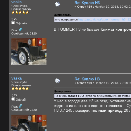
vaska
Re: Куплю H3
Член клуба
«
Ответ #29 :
Ноября 19, 2013, 19:02:0
Пользователи
Цитировать
:) 22
мне понравился
http://auto.ria.ua/auto_hummer_h3_1
Офлайн
В HUMMER Н3 не бывает
Климат контро
Пол:
Сообщений: 2320
vaska
Re: Куплю H3
Член клуба
«
Ответ #30 :
Ноября 19, 2013, 20:18:3
Пользователи
Цитировать
:) 22
но очень пугает ГБО (судя по дискуссиям из форума)
Офлайн
У нас в городе два Н3 на газу, устанавли
ездят, с их слов это еще тот головняк. О
Пол:
Сообщений: 2320
Н3 3.7 245 лошадей,
полный привод
, 20