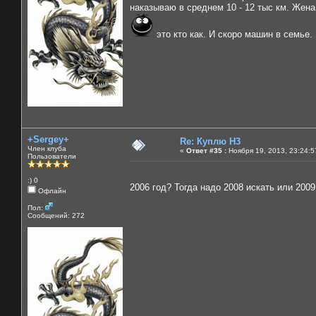
наказываю в среднем 10 - 12 тыс км. Жена
это кто как. И скоро машин в семье
+Sergey+
Re: Куплю H3
Член клуба
«
Ответ #35 :
Ноября 19, 2013, 23:24:5
Пользователи
:) 0
2006 год? Тогда надо 2008 искать или 20
Офлайн
Пол:
Сообщений: 272