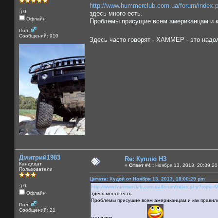
http://www.hummerclub.com.ua/forum/index.
:) 0
здесь много есть.
Офлайн
Проблемы присущие всем американцам и ка
Пол:
Сообщений: 910
Здесь часто говорят - ХАММЕР - это надо
Дмитрий1983
Re: Куплю H3
Кандидат
«
Ответ #4 :
Ноября 13, 2013, 20:39:20
Пользователи
Цитата: Худой от Ноября 13, 2013, 18:00:29 pm
:) 0
http://www.hummerclub.com.ua/forum/index.php?topic=
Офлайн
здесь много есть.
Проблемы присущие всем американцам и как правило 
Пол:
Сообщений: 21