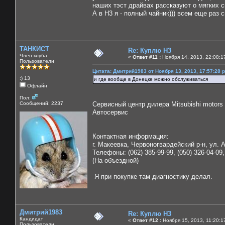
наших тэст драйвах рассказуют о мягких 
А в H3 я - полный чайник))) всем еще раз 
ТАНКИСТ
Re: Куплю H3
Член клуба
«
Ответ #11 :
Ноября 14, 2013, 22:08:1
Пользователи
Цитата: Дмитрий1983 от Ноября 13, 2013, 17:57:28 
:) 13
и где вообще в Донецке можно обслуживаться
Офлайн
Пол:
Сообщений: 2237
Сервисный центр дилера Mitsubishi motors
Автосервис
Контактная информация:
г. Макеевка, Червоногвардейский р-н, ул. 
Телефоны: (062) 385-99-99, (050) 326-04-09,
(На объездной)
Я при покупке там диагностику делал.
Дмитрий1983
Re: Куплю H3
Кандидат
«
Ответ #12 :
Ноября 15, 2013, 11:20:1
Пользователи