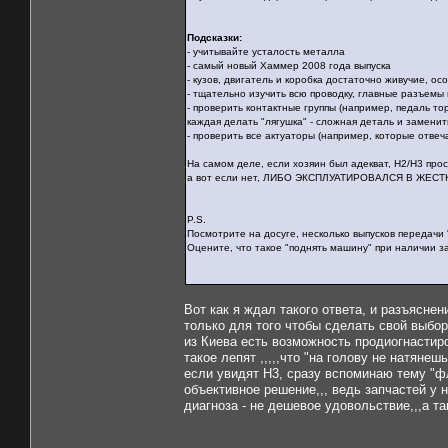
Подсказки:
- учитывайте усталость металла
- самый новый Хаммер 2008 года выпуска
- кузов, двигатель и коробка достаточно живучие, о
- тщательно изучить всю проводку, главные разъемы 
- проверить контактные группы (например, педаль то
каждая делать "лягушка" - сложная деталь и замени
- проверить все актуаторы (например, которые отвеч
На самом деле, если хозяин был адекват, Н2/Н3 про
а вот если нет, ЛИБО ЭКСПЛУАТИРОВАЛСЯ В ЖЕСТКИ
P.S.
Посмотрите на досуге, несколько выпусков передачи "
Оцените, что такое "поднять машину" при наличии за
Вот как я ждал такого ответа, и разъяснен
только для того чтобы сделать свой выбор
из Киева есть возможность продиогнастир
такое лепят ,,,,,что "на голову не натянеш
если увидят H3, сразу вспоминаю тему "флу
объективное решение,,, ведь запчастей у н
диагноза - не дешевое удовольствие,,,а так х