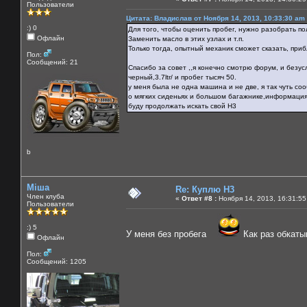
Пользователи
Цитата: Владислав от Ноября 14, 2013, 10:33:30 am
:) 0
Для того, чтобы оценить пробег, нужно разобрать по
Офлайн
Заменить масло в этих узлах и т.п.
Только тогда, опытный механик сможет сказать, при
Пол:
Сообщений: 21
Cпасибо за совет ,,я конечно смотрю форум, и безу
черный,3.7ltr/ и пробег тысяч 50.
у меня была не одна машина и не две, я так чуть соо
о мягких сиденьях и большом багажнике,информация к
буду продолжать искать свой H3
b
Міша
Re: Куплю H3
Член клуба
«
Ответ #8 :
Ноября 14, 2013, 16:31:55
Пользователи
:) 5
У меня без пробега
Как раз обка
Офлайн
Пол:
Сообщений: 1205