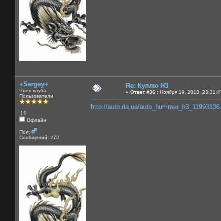
+Sergey+
Re: Куплю H3
Член клуба
«
Ответ #36 :
Ноября 19, 2013, 23:31:4
Пользователи
http://auto.ria.ua/auto_hummer_h3_11993136
:) 0
Офлайн
Пол:
Сообщений: 272