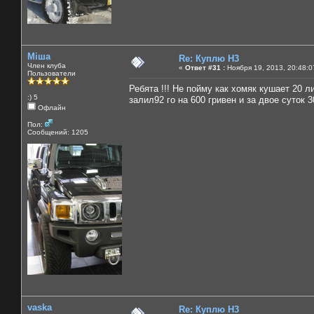
Міша
Re: Куплю H3
Член клуба
«
Ответ #31 :
Ноября 19, 2013, 20:48:0
Пользователи
Ребята !!! Не пойму как хомяк кушает 20 
:) 5
залил92 го на 600 гривен и за двое суток 3
Офлайн
Пол:
Сообщений: 1205
vaska
Re: Куплю H3