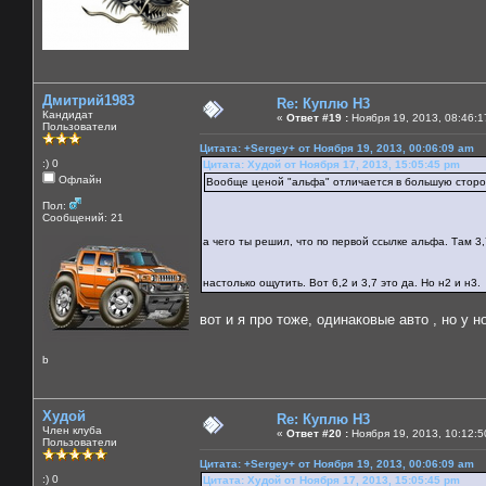
Дмитрий1983
Re: Куплю H3
Кандидат
«
Ответ #19 :
Ноября 19, 2013, 08:46:1
Пользователи
Цитата: +Sergey+ от Ноября 19, 2013, 00:06:09 am
:) 0
Цитата: Худой от Ноября 17, 2013, 15:05:45 pm
Офлайн
Вообще ценой "альфа" отличается в большую сторо
Пол:
Сообщений: 21
а чего ты решил, что по первой ссылке альфа. Там 3
настолько ощутить. Вот 6,2 и 3,7 это да. Но н2 и н3
вот и я про тоже, одинаковые авто , но у 
b
Худой
Re: Куплю H3
Член клуба
«
Ответ #20 :
Ноября 19, 2013, 10:12:5
Пользователи
Цитата: +Sergey+ от Ноября 19, 2013, 00:06:09 am
:) 0
Цитата: Худой от Ноября 17, 2013, 15:05:45 pm