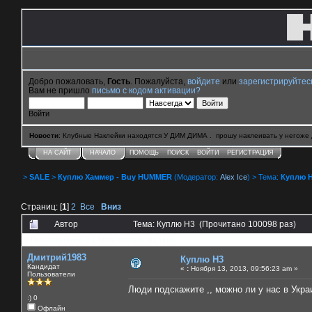
Добро пожаловать,
Гость
. Пожалуйста,
войдите
или
зарегистрируйтес
Вам не пришло
письмо с кодом активации?
Войти
Новости
: Клубные Наклейки находятся У ДИМ ДИМА . прошу наклеивать у негоже 
НА САЙТ
НАЧАЛО
ПОМОЩЬ
ПОИСК
ВОЙТИ
РЕГИСТРАЦИЯ
>
SALE
>
Куплю Хаммер - Buy HUMMER
(Модератор:
Alex Ice
) > Тема:
Куплю 
Страниц: [
1
]
2
Все
Вниз
Автор
Тема: Куплю H3 (Прочитано 100098 раз)
0 Пользователей и 1 Гость смотрят эту тему.
Дмитрий1983
Куплю H3
Кандидат
«
:
Ноября 13, 2013, 09:56:23 am »
Пользователи
Люди подскажите ,, можно ли у нас в Укра
:) 0
Офлайн