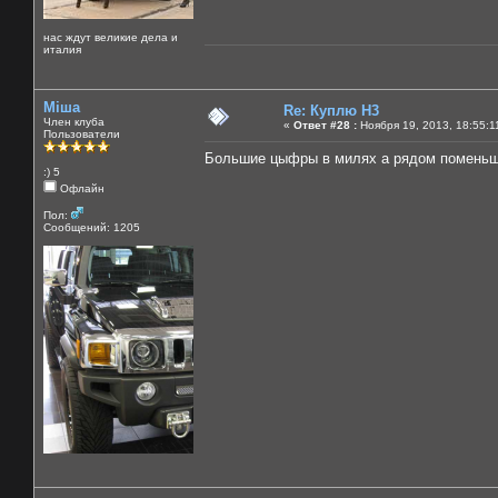
нас ждут великие дела и
италия
Міша
Re: Куплю H3
Член клуба
«
Ответ #28 :
Ноября 19, 2013, 18:55:1
Пользователи
Большие цыфры в милях а рядом поменьш
:) 5
Офлайн
Пол:
Сообщений: 1205