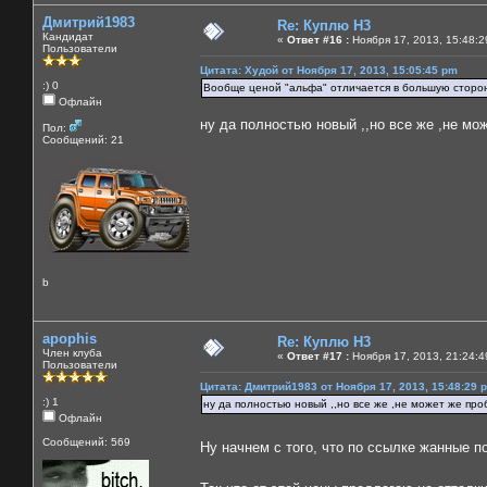
Дмитрий1983
Re: Куплю H3
Кандидат
«
Ответ #16 :
Ноября 17, 2013, 15:48:2
Пользователи
Цитата: Худой от Ноября 17, 2013, 15:05:45 pm
:) 0
Вообще ценой "альфа" отличается в большую сторон
Офлайн
ну да полностью новый ,,но все же ,не мо
Пол:
Сообщений: 21
b
apophis
Re: Куплю H3
Член клуба
«
Ответ #17 :
Ноября 17, 2013, 21:24:4
Пользователи
Цитата: Дмитрий1983 от Ноября 17, 2013, 15:48:29 
:) 1
ну да полностью новый ,,но все же ,не может же про
Офлайн
Сообщений: 569
Ну начнем с того, что по ссылке жанные п