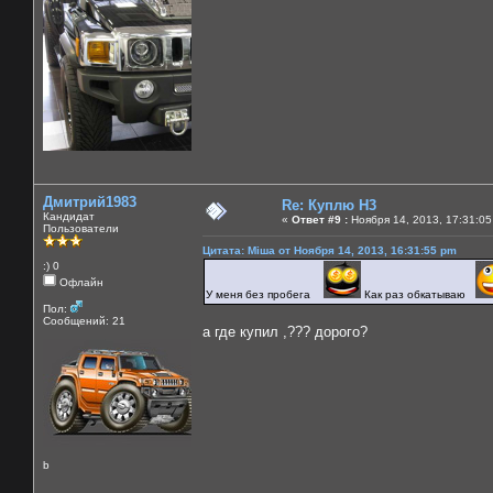
Дмитрий1983
Re: Куплю H3
Кандидат
«
Ответ #9 :
Ноября 14, 2013, 17:31:05
Пользователи
Цитата: Міша от Ноября 14, 2013, 16:31:55 pm
:) 0
Офлайн
У меня без пробега
Как раз обкатываю
Пол:
Сообщений: 21
а где купил ,??? дорого?
b