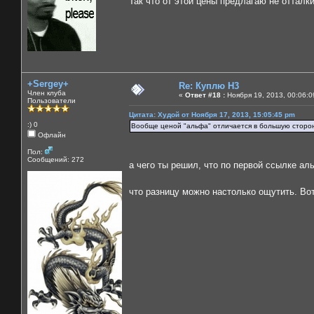
Так что от этой цены предлагаю не отталк
+Sergey+
Re: Куплю H3
Член клуба
«
Ответ #18 :
Ноября 19, 2013, 00:06:0
Пользователи
Цитата: Худой от Ноября 17, 2013, 15:05:45 pm
:) 0
Вообще ценой "альфа" отличается в большую сторон
Офлайн
Пол:
Сообщений: 272
а чего ты решил, что по первой ссылке ал
что разницу можно настолько ощутить. Вот