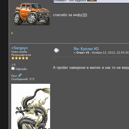
ХАММЕР - это надолго
спасибо за инфу))))
b
+Sergey+
Re: Куплю H3
Член клуба
«
Ответ #5 :
Ноября 13, 2013, 22:55:35
Пользователи
:) 0
А пробег наверное в милях и как то не вер
Офлайн
Пол:
Сообщений: 272