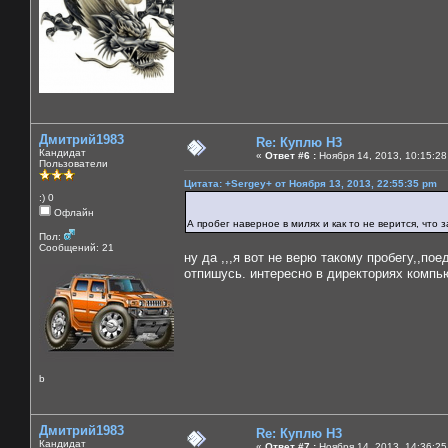
Дмитрий1983
Re: Куплю H3
Кандидат
«
Ответ #6 :
Ноября 14, 2013, 10:15:28
Пользователи
Цитата: +Sergey+ от Ноября 13, 2013, 22:55:35 pm
:) 0
Офлайн
А пробег наверное в милях и как то не верится, что 
Пол:
Сообщений: 21
ну да ,,,я вот не верю такому пробегу,,по
отпишусь. интересно в директориях компью
b
Дмитрий1983
Re: Куплю H3
Кандидат
«
Ответ #7 :
Ноября 14, 2013, 14:36:25