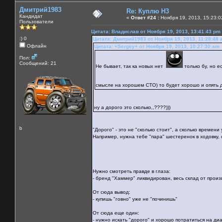
Дмитрий1983
Re: Куплю H3
Кандидат
«
Ответ #24 :
Ноября 19, 2013, 15:23:0
Пользователи
Цитата: Владислав от Ноября 19, 2013, 13:41:43 pm
:) 0
Цитата: Дмитрий1983 от Ноября 19, 2013, 11:28:48
Офлайн
Цитата: +Sergey+ от Ноября 19, 2013, 10:27:30 am
Пол:
Сообщений: 21
Не бывает, так ка новых нет
только бу, но е
смысле на хорошем СТО) то будет хорошо и опять д
ну а дорого это сколько,,????)))
b
"Дорого" - это не "сколько стоит", а сколько времен
Например, нужна тебе "пара" шестеренок в ходовку, 
Нужно смотреть правде в глаза:
- бренд "Хаммер" ликвидирован, весь склад от прои
От сюда вывод:
- купишь "говно" уже не "починишь"
От сюда еще один:
- нужно искать "дорого" и хорошо потратиться на ди