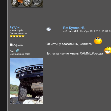
b
Худой
Re: Куплю H3
Член клуба
«
Ответ #23 :
Ноября 19, 2013, 15:01:0
Пользователи
:) 0
Ой истину глаголишь, коллега.
Офлайн
Пол:
Не легка нынче жизнь ХАММЕРовода
Сообщений: 910