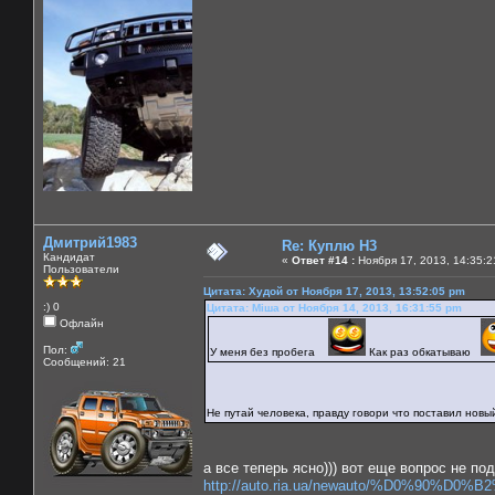
Дмитрий1983
Re: Куплю H3
Кандидат
«
Ответ #14 :
Ноября 17, 2013, 14:35:2
Пользователи
Цитата: Худой от Ноября 17, 2013, 13:52:05 pm
:) 0
Цитата: Міша от Ноября 14, 2013, 16:31:55 pm
Офлайн
Пол:
У меня без пробега
Как раз обкатываю
Сообщений: 21
Не путай человека, правду говори что поставил новы
а все теперь ясно))) вот еще вопрос не по
http://auto.ria.ua/newauto/%D0