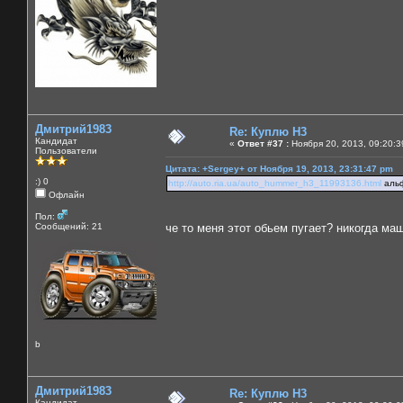
Дмитрий1983
Re: Куплю H3
Кандидат
«
Ответ #37 :
Ноября 20, 2013, 09:20:3
Пользователи
Цитата: +Sergey+ от Ноября 19, 2013, 23:31:47 pm
:) 0
http://auto.ria.ua/auto_hummer_h3_11993136.html
альф
Офлайн
Пол:
Сообщений: 21
че то меня этот обьем пугает? никогда маш
b
Дмитрий1983
Re: Куплю H3
Кандидат