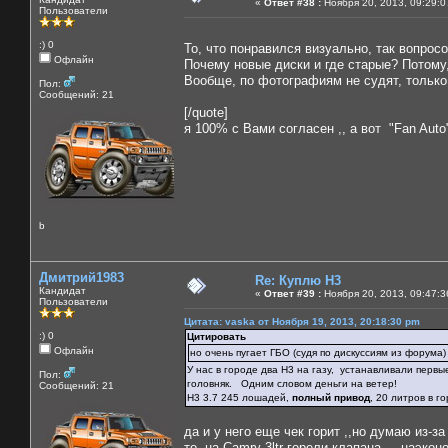
«
Ответ #38 :
Ноября 20, 2013, 09:29:0
Пользователи
:) 0
То, что понравился визуально, так вопросо
Офлайн
Почему новые диски и где старые? Потому,
Вообще, по фотографиям не судят, только
Пол:
Сообщений: 21
[/quote]
я 100% с Вами согласен ,, а вот "Fan Auto
b
Дмитрий1983
Re: Куплю H3
Кандидат
«
Ответ #39 :
Ноября 20, 2013, 09:47:3
Пользователи
Цитата: vaska от Ноября 19, 2013, 20:18:30 pm
:) 0
Цитировать
Офлайн
но очень пугает ГБО (судя по дискуссиям из форума)
У нас в городе два Н3 на газу, устанавливали первые
Пол:
головняк. Одним словом деньги на ветер!
Сообщений: 21
Н3 3.7 245 лошадей,
полный привод
, 20 литров в 
да и у него еще чек горит ,,но думаю из-за 
то на Camry 3ltr горели клапана,,,- наэкон