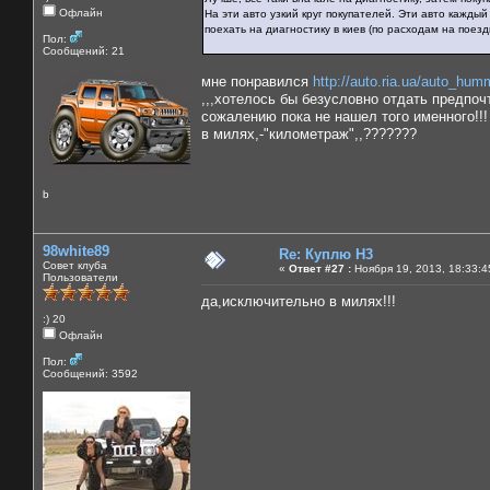
Офлайн
На эти авто узкий круг покупателей. Эти авто кажды
поехать на диагностику в киев (по расходам на поезд
Пол:
Сообщений: 21
мне понравился
http://auto.ria.ua/auto_hu
,,,хотелось бы безусловно отдать предпочт
сожалению пока не нашел того именного!!
в милях,-"километраж",,???????
b
98white89
Re: Куплю H3
Совет клуба
«
Ответ #27 :
Ноября 19, 2013, 18:33:4
Пользователи
да,исключительно в милях!!!
:) 20
Офлайн
Пол:
Сообщений: 3592