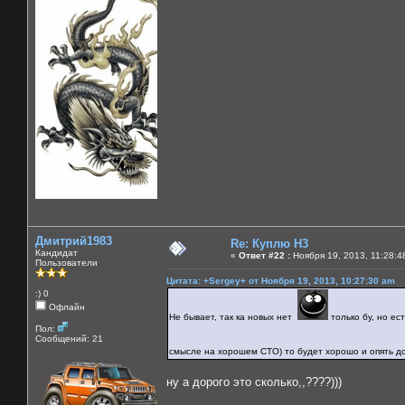
Дмитрий1983
Re: Куплю H3
Кандидат
«
Ответ #22 :
Ноября 19, 2013, 11:28:4
Пользователи
Цитата: +Sergey+ от Ноября 19, 2013, 10:27:30 am
:) 0
Офлайн
Не бывает, так ка новых нет
только бу, но ес
Пол:
Сообщений: 21
смысле на хорошем СТО) то будет хорошо и опять до
ну а дорого это сколько,,????)))