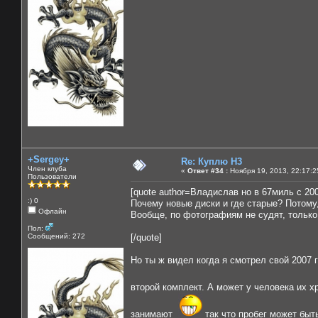
+Sergey+
Re: Куплю H3
Член клуба
«
Ответ #34 :
Ноября 19, 2013, 22:17:2
Пользователи
[quote author=Владислав но в 67миль с 200
:) 0
Почему новые диски и где старые? Потому,
Офлайн
Вообще, по фотографиям не судят, только
Пол:
Сообщений: 272
[/quote]
Но ты ж видел когда я смотрел свой 2007 
второй комплект. А может у человека их 
занимают
так что пробег может быт