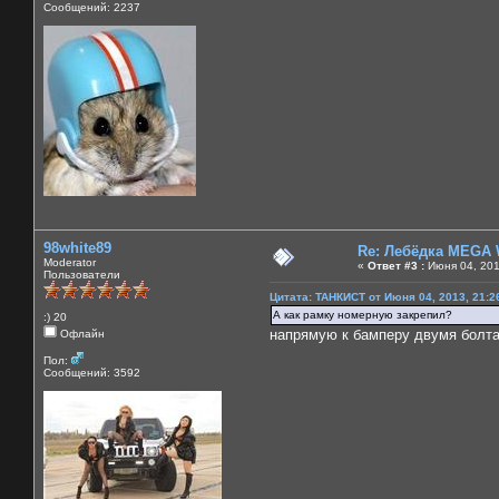
Сообщений: 2237
98white89
Re: Лебёдка MEGA 
Moderator
«
Ответ #3 :
Июня 04, 201
Пользователи
Цитата: ТАНКИСТ от Июня 04, 2013, 21:2
А как рамку номерную закрепил?
:) 20
напрямую к бамперу двумя болта
Офлайн
Пол:
Сообщений: 3592