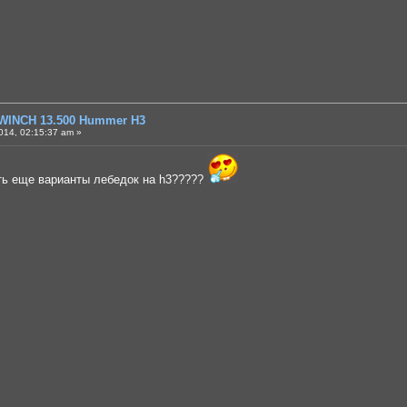
WINCH 13.500 Hummer H3
014, 02:15:37 am »
сть еще варианты лебедок на h3?????