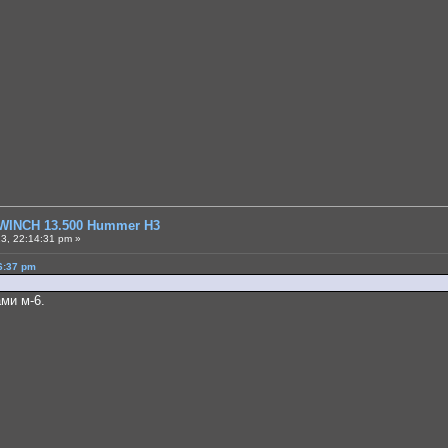
WINCH 13.500 Hummer H3
3, 22:14:31 pm »
6:37 pm
ми м-6.