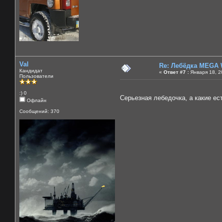
Val
Re: Лебёдка MEGA 
Кандидат
«
Ответ #7 :
Января 18, 2
Пользователи
:) 0
Серьезная лебедочка, а какие е
Офлайн
Сообщений: 370