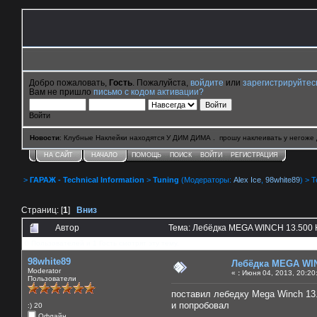
Добро пожаловать,
Гость
. Пожалуйста,
войдите
или
зарегистрируйтес
Вам не пришло
письмо с кодом активации?
Войти
Новости
: Клубные Наклейки находятся У ДИМ ДИМА . прошу наклеивать у негоже 
НА САЙТ
НАЧАЛО
ПОМОЩЬ
ПОИСК
ВОЙТИ
РЕГИСТРАЦИЯ
>
ГАРАЖ - Technical Information
>
Tuning
(Модераторы:
Alex Ice
,
98white89
) > 
Страниц: [
1
]
Вниз
Автор
Тема: Лебёдка MEGA WINCH 13.500 
0 Пользователей и 1 Гость смотрят эту тему.
98white89
Лебёдка MEGA WIN
Moderator
«
:
Июня 04, 2013, 20:20
Пользователи
поставил лебедку Mega Winch 13
и попробовал
:) 20
Офлайн