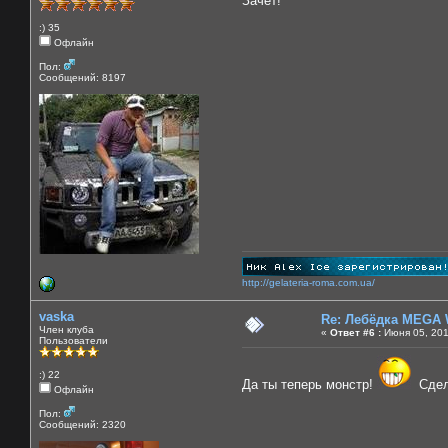
Зачет!
:) 35
Офлайн
Пол:
Сообщений: 8197
http://gelateria-roma.com.ua/
vaska
Re: Лебёдка MEGA 
Член клуба
«
Ответ #6 :
Июня 05, 201
Пользователи
:) 22
Да ты теперь монстр!
Сдел
Офлайн
Пол:
Сообщений: 2320