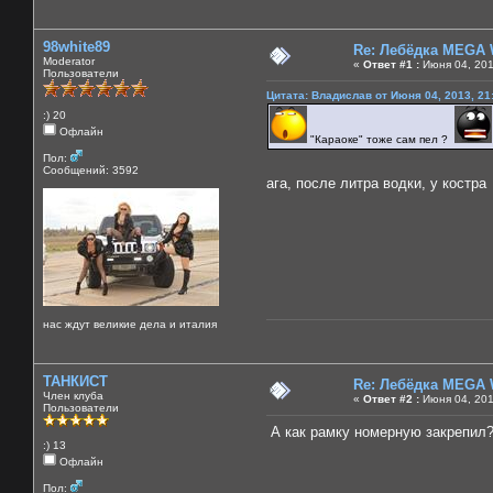
98white89
Re: Лебёдка MEGA 
Moderator
«
Ответ #1 :
Июня 04, 201
Пользователи
Цитата: Владислав от Июня 04, 2013, 21
:) 20
Офлайн
"Караоке" тоже сам пел ?
Пол:
Сообщений: 3592
ага, после литра водки, у костр
нас ждут великие дела и италия
ТАНКИСТ
Re: Лебёдка MEGA 
Член клуба
«
Ответ #2 :
Июня 04, 201
Пользователи
А как рамку номерную закрепил
:) 13
Офлайн
Пол: