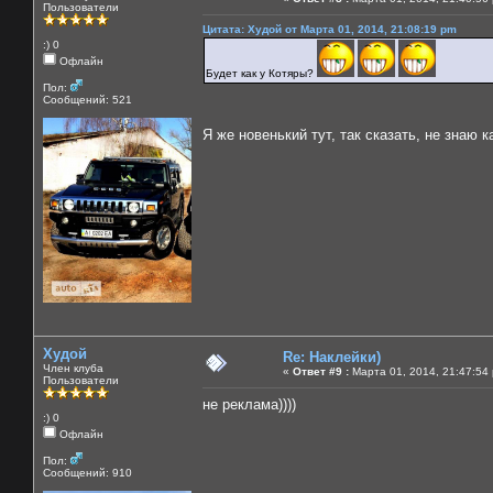
Пользователи
Цитата: Худой от Марта 01, 2014, 21:08:19 pm
:) 0
Офлайн
Будет как у Котяры?
Пол:
Сообщений: 521
Я же новенький тут, так сказать, не знаю ка
Худой
Re: Наклейки)
Член клуба
«
Ответ #9 :
Марта 01, 2014, 21:47:54
Пользователи
не реклама))))
:) 0
Офлайн
Пол:
Сообщений: 910