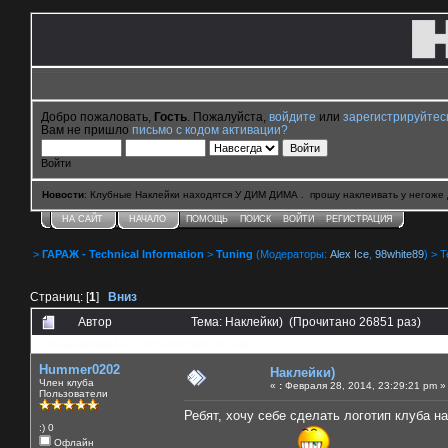
Добро пожаловать,
Гость
. Пожалуйста,
войдите
или
зарегистрируйтес
Вам не пришло
письмо с кодом активации?
Войти
Новости
: Клубные Наклейки находятся У ДИМ ДИМА . прошу наклеивать у негоже 
НА САЙТ
НАЧАЛО
ПОМОЩЬ
ПОИСК
ВОЙТИ
РЕГИСТРАЦИЯ
>
ГАРАЖ - Technical Information
>
Tuning
(Модераторы:
Alex Ice
,
98white89
) > 
Страниц: [
1
]
Вниз
Автор
Тема: Наклейки) (Прочитано 26851 раз)
0 Пользователей и 1 Гость смотрят эту тему.
Hummer0202
Наклейки)
Член клуба
«
:
Февраля 28, 2014, 23:29:21 pm »
Пользователи
Ребят, хочу себе сделать логотип клуба на
:) 0
Офлайн