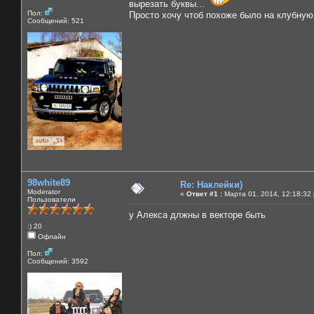
вырезать буквы...
Пол:
Просто хочу чтоб похоже было на клубную 
Сообщений: 521
98white89
Re: Наклейки)
Moderator
«
Ответ #1 :
Марта 01, 2014, 12:18:32
Пользователи
у Алекса длжны в векторе быть
:) 20
Офлайн
Пол:
Сообщений: 3592