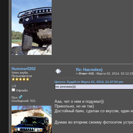
Hummer0202
Re: Наклейки)
Член клуба
«
Ответ #10 :
Марта 02, 2014, 02:12:2
Пользователи
Цитата: Худой от Марта 01, 2014, 21:47:54 pm
:) 0
не реклама))))
Офлайн
Пол:
Сообщений: 521
Ааа, чет о нем и подумал))
Прикольно, но не так)
Достойный баян, сделан со вкусом, один из
Думаю во вторник своему фотосетик уст