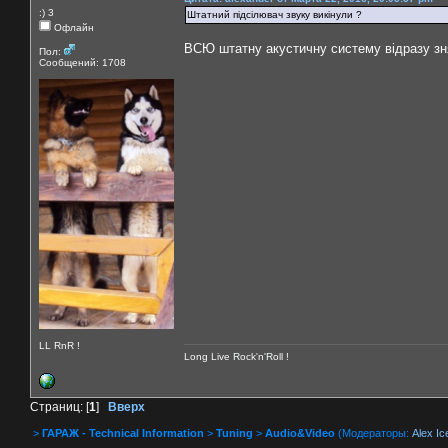
:) 3
Штатний пiдciлювач звуку викiнули ?
Офлайн
ВСЮ штатну акустичну систему відразу зня
Пол:
Сообщений: 1708
LL RnR !
Long Live Rock'n'Roll !
Страниц: [
1
]
Вверх
>
ГАРАЖ - Technical Information
>
Tuning
>
Audio&Video
(Модераторы:
Alex Ic