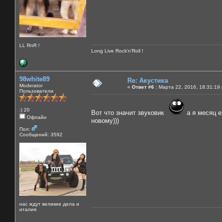
LL RnR !
Long Live Rock'n'Roll !
98white89
Re: Акустика
Moderator
«
Ответ #6 :
Марта 22, 2016, 18:31:19
Пользователи
:) 20
Вот что значит звуковик
а я месяц е
Офлайн
новому)))
Пол:
Сообщений: 3592
нас ждут великие дела и
италия