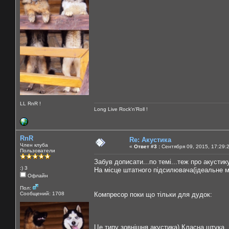
LL RnR !
Long Live Rock'n'Roll !
RnR
Re: Акустика
Член клуба
«
Ответ #3 :
Сентября 09, 2015, 17:29:
Пользователи
Забув дописати...по темі...теж про акустик
:) 3
На місце штатного підсилювача(ідеальне м
Офлайн
Пол:
Сообщений: 1708
Компресор поки що тільки для дудок:
Це типу зовнішня акустика) Класна штука...