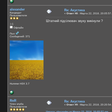
alexander
Re: Акустика
Кандидат
«
Ответ #8 :
Марта 22, 2016, 20:05:57
Пользователи
Штатний пiдciлювач звуку викiнули ?
:) 1
Офлайн
Пол:
Сообщений: 371
Hummer H3X 3.7
RnR
Re: Акустика
Член клуба
«
Ответ #9 :
Марта 22, 2016, 20:20:54
Пользователи
Цитата: alexander от Марта 22, 2016, 20:05:57 pm