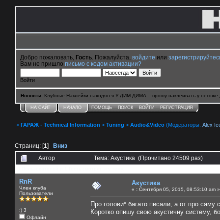
Добро пожаловать,
Гость
. Пожалуйста,
войдите
или
зарегистрируйтес
Вам не пришло
письмо с кодом активации?
Войти
Новости
: Клубные Наклейки находятся У ДИМ ДИМА . прошу наклеивать у негоже 
НА САЙТ
НАЧАЛО
ПОМОЩЬ
ПОИСК
ВОЙТИ
РЕГИСТРАЦИЯ
>
ГАРАЖ - Technical Information
>
Tuning
>
Audio&Video
(Модераторы:
Alex Ic
Страниц: [
1
]
Вниз
Автор
Тема: Акустика (Прочитано 24509 раз)
0 Пользователей и 1 Гость смотрят эту тему.
RnR
Акустика
Член клуба
«
:
Сентября 05, 2015, 08:53:10 am »
Пользователи
Про голови* багато писали, а от про саму с
:) 3
Коротко опишу свою акустичну систему, бо 
Офлайн