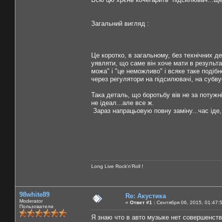
Загальний вигляд :
Це коротко, в загальному, без технічних д
уявляти, що саме він хоче мати в результат
можа" і "це неможливо" і всяке таке подібн
через регулятори на підсилювачі, на субвуф
Така деталь, що боротьбу вів не за потужні
не ідеал...але все ж.
Зараз напрацьовую повну заміну...час іде, н
Long Live Rock'n'Roll !
98white89
Re: Акустика
Moderator
«
Ответ #1 :
Сентября 06, 2015, 01:47:
Пользователи
Я знаю что в авто музыке нет совершенства