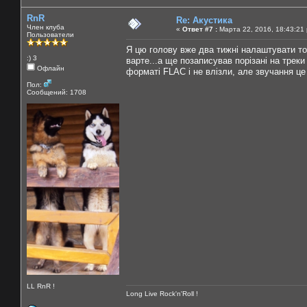
RnR
Re: Акустика
Член клуба
«
Ответ #7 :
Марта 22, 2016, 18:43:21
Пользователи
Я цю голову вже два тижні налаштувати то
:) 3
варте...а ще позаписував порізані на трек
Офлайн
форматі FLAC і не влізли, але звучання це 
Пол:
Сообщений: 1708
LL RnR !
Long Live Rock'n'Roll !