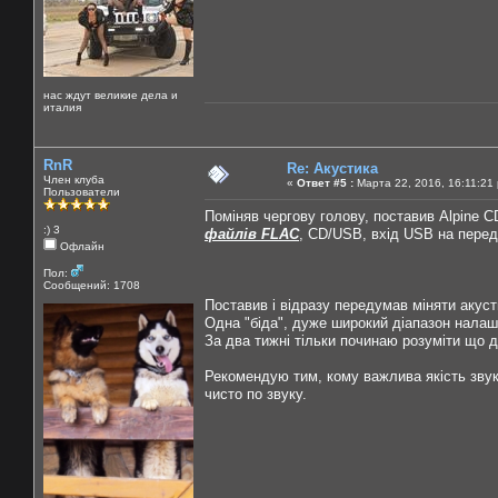
нас ждут великие дела и
италия
RnR
Re: Акустика
Член клуба
«
Ответ #5 :
Марта 22, 2016, 16:11:21
Пользователи
Поміняв чергову голову, поставив Alpine C
:) 3
файлів FLAC
, CD/USB, вхід USB на передн
Офлайн
Пол:
Сообщений: 1708
Поставив і відразу передумав міняти акуст
Одна "біда", дуже широкий діапазон налашт
За два тижні тільки починаю розуміти що до
Рекомендую тим, кому важлива якість звук
чисто по звуку.