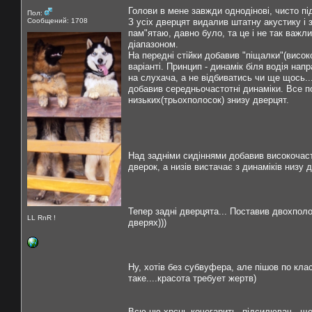
Голови в мене завжди однодінові, чисто під
Пол:
Сообщений: 1708
З усіх дверцят видалив штатну акустику і з
пам"ятаю, давно було, та це і не так важли
діапазоном.
На передні стійки добавив "піщалки"(високо
варіанті. Принцип - динамік біля водія на
на слухача, а не відбиватись чи ще щось..
добавив середньочастотні динаміки. Все по
низьких(трьохполосок) знизу дверцят.
Над задніми сидіннями добавив високочаст
дверок, а низів вистачає з динаміків низу
Тепер задні дверцята... Поставив двохполос
LL RnR !
дверях)))
Ну, хотів без субвуфера, але пішов по кла
таке....красота требует жертв)
Всю цю хрєнь кочегарить підсилювач...ще п