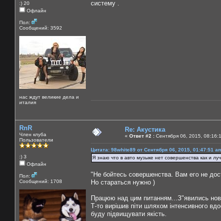
систему .
:) 20
Офлайн
Пол:
Сообщений: 3592
нас ждут великие дела и
италия
RnR
Re: Акустика
Член клуба
«
Ответ #2 :
Сентября 06, 2015, 08:16:
Пользователи
Цитата: 98white89 от Сентября 06, 2015, 01:47:51 a
:) 3
Я знаю что в авто музыке нет совершенства как и луч
Офлайн
"Не бойтесь совершенства. Вам его не до
Пол:
Сообщений: 1708
Но стараться нужно )
Працюю над цим питанням...З"явились нові а
Т-то вирішив піти шляхом інтенсивного вдо
буду підвищувати якість.