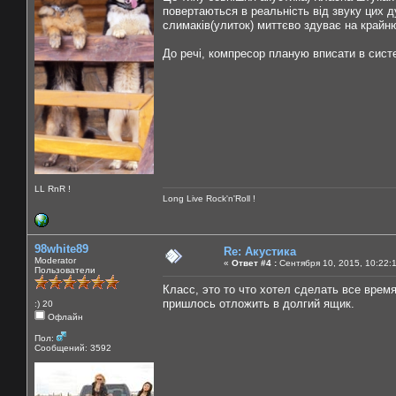
повертаються в реальність від звуку цих ду
слимаків(улиток) миттєво здуває на крайн
До речі, компресор планую вписати в систе
LL RnR !
Long Live Rock'n'Roll !
98white89
Re: Акустика
Moderator
«
Ответ #4 :
Сентября 10, 2015, 10:22:
Пользователи
Класс, это то что хотел сделать все врем
пришлось отложить в долгий ящик.
:) 20
Офлайн
Пол:
Сообщений: 3592