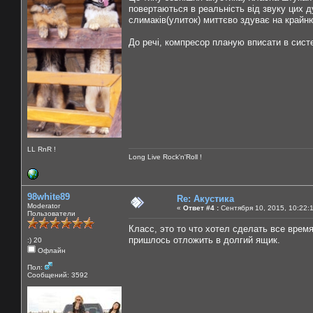
повертаються в реальність від звуку цих ду
слимаків(улиток) миттєво здуває на крайн
До речі, компресор планую вписати в систе
LL RnR !
Long Live Rock'n'Roll !
98white89
Re: Акустика
Moderator
«
Ответ #4 :
Сентября 10, 2015, 10:22:
Пользователи
Класс, это то что хотел сделать все врем
пришлось отложить в долгий ящик.
:) 20
Офлайн
Пол:
Сообщений: 3592