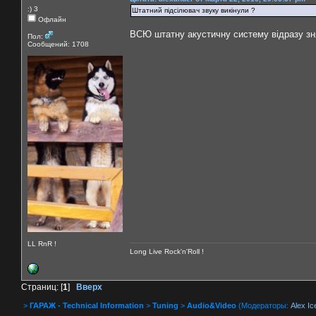
:) 3
Штатний пiдciлювач звуку викiнули ?
Офлайн
ВСЮ штатну акустичну систему відразу зня
Пол:
Сообщений: 1708
LL RnR !
Long Live Rock'n'Roll !
Страниц: [
1
]
Вверх
>
ГАРАЖ - Technical Information
>
Tuning
>
Audio&Video
(Модераторы:
Alex Ic