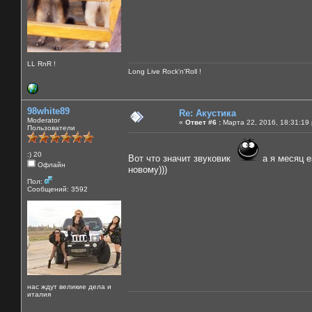
LL RnR !
Long Live Rock'n'Roll !
98white89
Re: Акустика
Moderator
«
Ответ #6 :
Марта 22, 2016, 18:31:19
Пользователи
:) 20
Вот что значит звуковик
а я месяц е
Офлайн
новому)))
Пол:
Сообщений: 3592
нас ждут великие дела и
италия