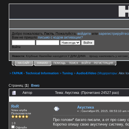
Добро пожаловать,
Гость
. Пожалуйста,
войдите
или
зарегистрируйтес
Вам не пришло
письмо с кодом активации?
Войти
Новости
: Клубные Наклейки находятся У ДИМ ДИМА . прошу наклеивать у негоже 
НА САЙТ
НАЧАЛО
ПОМОЩЬ
ПОИСК
ВОЙТИ
РЕГИСТРАЦИЯ
>
ГАРАЖ - Technical Information
>
Tuning
>
Audio&Video
(Модераторы:
Alex Ic
Страниц: [
1
]
Вниз
Автор
Тема: Акустика (Прочитано 24527 раз)
0 Пользователей и 2 Гостей смотрят эту тему.
RnR
Акустика
Член клуба
«
:
Сентября 05, 2015, 08:53:10 am »
Пользователи
Про голови* багато писали, а от про саму с
:) 3
Коротко опишу свою акустичну систему, бо 
Офлайн