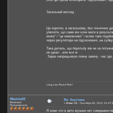
Загальний вигляд :
Це коротко, в загальному, без технічних д
уявляти, що саме він хоче мати в результат
можа" і "це неможливо" і всяке таке подібн
через регулятори на підсилювачі, на субвуф
Така деталь, що боротьбу вів не за потужні
не ідеал...але все ж.
Зараз напрацьовую повну заміну...час іде, н
Long Live Rock'n'Roll !
98white89
Re: Акустика
Moderator
«
Ответ #1 :
Сентября 06, 2015, 01:47:
Пользователи
Я знаю что в авто музыке нет совершенства