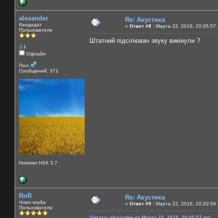
alexander
Re: Акустика
Кандидат
«
Ответ #8 :
Марта 22, 2016, 20:05:57
Пользователи
Штатний пiдciлювач звуку викiнули ?
:) 1
Офлайн
Пол:
Сообщений: 371
Hummer H3X 3.7
RnR
Re: Акустика
Член клуба
«
Ответ #9 :
Марта 22, 2016, 20:20:54
Пользователи
Цитата: alexander от Марта 22, 2016, 20:05:57 pm