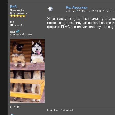
RnR
Re: Акустика
Член клуба
«
Ответ #7 :
Марта 22, 2016, 18:43:21
Пользователи
Я цю голову вже два тижні налаштувати то
:) 3
варте...а ще позаписував порізані на трек
Офлайн
форматі FLAC і не влізли, але звучання це 
Пол:
Сообщений: 1708
LL RnR !
Long Live Rock'n'Roll !