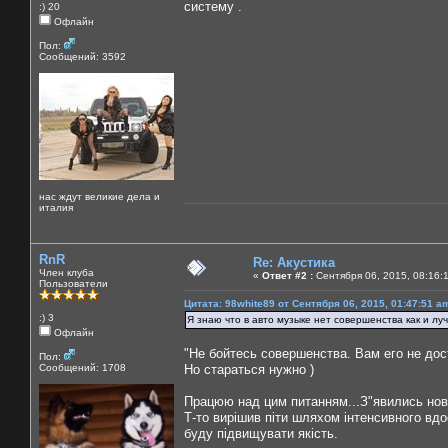
систему .
:) 20
Офлайн
Пол:
Сообщений: 3592
нас ждут великие дела и
италия
RnR
Re: Акустика
Член клуба
«
Ответ #2 :
Сентября 06, 2015, 08:16:
Пользователи
Цитата: 98white89 от Сентября 06, 2015, 01:47:51 a
:) 3
Я знаю что в авто музыке нет совершенства как и луч
Офлайн
"Не бойтесь совершенства. Вам его не до
Пол:
Сообщений: 1708
Но стараться нужно )
Працюю над цим питанням...З"явились нові а
Т-то вирішив піти шляхом інтенсивного вдо
буду підвищувати якість.