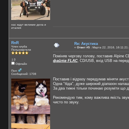
нас ждут великие дела и
италия
RnR
Re: Акустика
Член клуба
«
Ответ #5 :
Марта 22, 2016, 16:11:21
Пользователи
Поміняв чергову голову, поставив Alpine C
:) 3
файлів FLAC
, CD/USB, вхід USB на передн
Офлайн
Пол:
Сообщений: 1708
Поставив і відразу передумав міняти акуст
Одна "біда", дуже широкий діапазон налашт
За два тижні тільки починаю розуміти що до
Рекомендую тим, кому важлива якість звук
чисто по звуку.