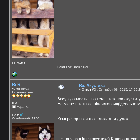
LL RnR !
Long Live Rock'n'Roll !
RnR
Re: Акустика
Член клуба
«
Ответ #3 :
Сентября 09, 2015, 17:29:
Пользователи
Забув дописати...по темі...теж про акустик
:) 3
На місце штатного підсилювача(ідеальне м
Офлайн
Пол:
Сообщений: 1708
Компресор поки що тільки для дудок:
Це типу зовнішня акустика) Класна штука...