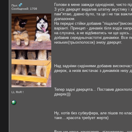
Голови в мене завжди однодінові, чисто під
Пол:
Сообщений: 1708
З усіх дверцят видалив штатну акустику і з
пам"ятаю, давно було, та це і не так важли
діапазоном.
На передні стійки добавив "піщалки"(високо
варіанті. Принцип - динамік біля водія на
на слухача, а не відбиватись чи ще щось..
добавив середньочастотні динаміки. Все по
низьких(трьохполосок) знизу дверцят.
Над задніми сидіннями добавив високочаст
дверок, а низів вистачає з динаміків низу
Тепер задні дверцята... Поставив двохполос
LL RnR !
дверях)))
Ну, хотів без субвуфера, але пішов по кла
таке....красота требует жертв)
Всю цю хрєнь кочегарить підсилювач...ще п