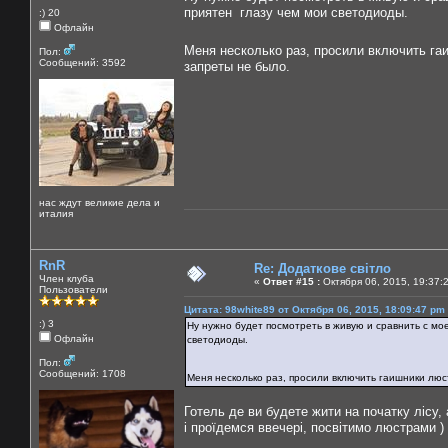
приятен глазу чем мои светодиоды.
:) 20
Офлайн
Меня несколько раз, просили включить г
Пол:
Сообщений: 3592
запреты не было.
нас ждут великие дела и
италия
RnR
Re: Додаткове світло
Член клуба
«
Ответ #15 :
Октября 06, 2015, 19:37:
Пользователи
Цитата: 98white89 от Октября 06, 2015, 18:09:47 pm
:) 3
Ну нужно будет посмотреть в живую и сравнить с м
Офлайн
светодиоды.
Пол:
Сообщений: 1708
Меня несколько раз, просили включить гаишники лю
Готель де ви будете жити на початку лісу, а
і проїдемся ввечері, посвітимо люстрами ) 