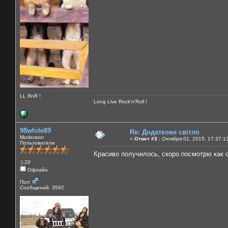
LL RnR !
Long Live Rock'n'Roll !
98white89
Re: Додаткове світло
Moderator
«
Ответ #3 :
Октября 01, 2015, 17:37:1
Пользователи
Красиво получилось, скоро посмотрю как с
:) 20
Офлайн
Пол:
Сообщений: 3592