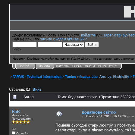
Добро пожаловать,
Гость
. Пожалуйста,
войдите
или
зарегистрируйтес
Вам не пришло
письмо с кодом активации?
Войти
Новости
: Клубные Наклейки находятся У ДИМ ДИМА . прошу наклеивать у негоже 
НА САЙТ
НАЧАЛО
ПОМОЩЬ
ПОИСК
ВОЙТИ
РЕГИСТРАЦИЯ
>
ГАРАЖ - Technical Information
>
Tuning
(Модераторы:
Alex Ice
,
98white89
) > 
Страниц: [
1
]
Вниз
Автор
Тема: Додаткове світло (Прочитано 32832 р
0 Пользователей и 1 Гость смотрят эту тему.
RnR
Додаткове світло
Член клуба
«
:
Октября 01, 2015, 16:17:26 pm »
Пользователи
Поміняв сьогодні стару люстру з протитум
:) 3
стали старі, скло в лінзах помутніло, та і 
Офлайн