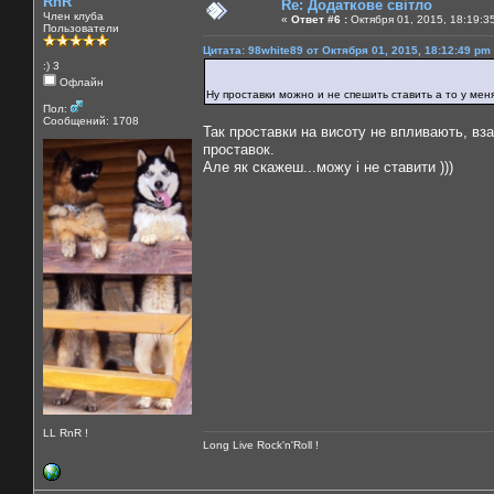
RnR
Re: Додаткове світло
Член клуба
«
Ответ #6 :
Октября 01, 2015, 18:19:3
Пользователи
Цитата: 98white89 от Октября 01, 2015, 18:12:49 pm
:) 3
Офлайн
Ну проставки можно и не спешить ставить а то у ме
Пол:
Сообщений: 1708
Так проставки на висоту не впливають, вза
проставок.
Але як скажеш...можу і не ставити )))
LL RnR !
Long Live Rock'n'Roll !