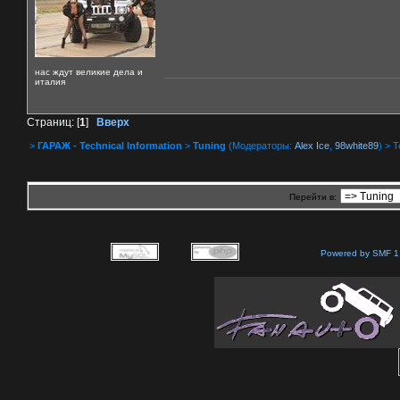
нас ждут великие дела и
италия
Страниц: [
1
]
Вверх
>
ГАРАЖ - Technical Information
>
Tuning
(Модераторы:
Alex Ice
,
98white89
) > 
Перейти в:
Powered by SMF 1