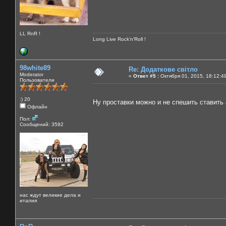
LL RnR !
Long Live Rock'n'Roll !
98white89
Re: Додаткове світло
Moderator
«
Ответ #5 :
Октября 01, 2015, 18:12:4
Пользователи
:) 20
Ну проставки можно и не спешить ставить
Офлайн
Пол:
Сообщений: 3592
нас ждут великие дела и
италия