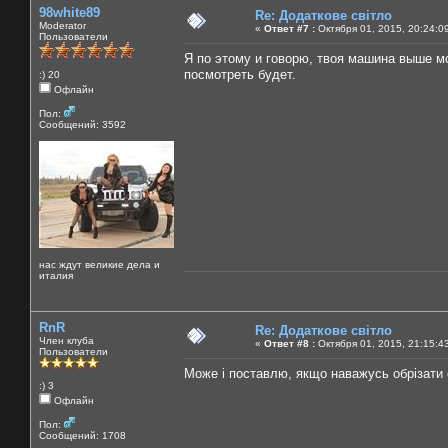
98white89
Re: Додаткове світло
Moderator
«
Ответ #7 :
Октября 01, 2015, 20:24:0
Пользователи
Я по этому и говорю, твоя машина выше мо
посмотреть будет.
:) 20
Офлайн
Пол:
Сообщений: 3592
нас ждут великие дела и
италия
RnR
Re: Додаткове світло
Член клуба
«
Ответ #8 :
Октября 01, 2015, 21:15:4
Пользователи
Може і поставлю, якщо наважусь обрізати 
:) 3
Офлайн
Пол:
Сообщений: 1708