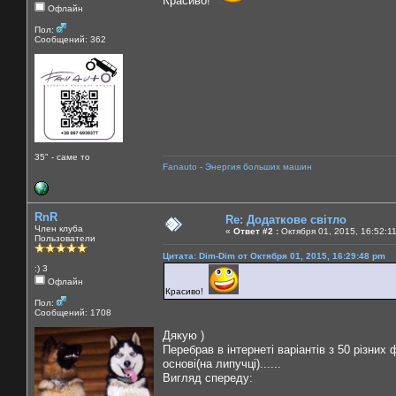
Красиво!
Офлайн
Пол:
Сообщений: 362
35" - саме то
Fanauto - Энергия больших машин
RnR
Re: Додаткове світло
Член клуба
«
Ответ #2 :
Октября 01, 2015, 16:52:1
Пользователи
Цитата: Dim-Dim от Октября 01, 2015, 16:29:48 pm
:) 3
Офлайн
Красиво!
Пол:
Сообщений: 1708
Дякую )
Перебрав в інтернеті варіантів з 50 різних
основі(на липучці)......
Вигляд спереду: