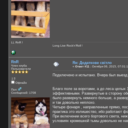
LL RnR !
Long Live Rock'n'Roll !
RnR
Re: Додаткове світло
Член клуба
«
Ответ #11 :
Октября 06, 2015, 07:01:
Пользователи
Подключено и испытано. Вчера был выезд в
:) 3
Офлайн
Благо поле за воротами, а до леса целых
Пол:
Сообщений: 1708
эффективными. Развернутые в сторону об
было развернуть немного больше, а развор
и так довольно неплохо.
Четыре фонаря , направленные прямо, пос
практика это излишество, ибо работают фо
При включении всего бортового света, ни
условиях кромешной тьмы довольно не нап