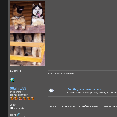
LL RnR !
Long Live Rock'n'Roll !
98white89
Re: Додаткове світло
Moderator
«
Ответ #9 :
Октября 01, 2015, 21:24:5
Пользователи
:) 20
хе хе ... я могу если тебе жалко, только 
Офлайн
Пол: