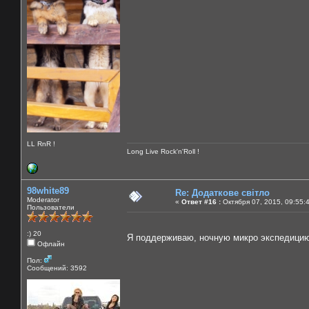
LL RnR !
Long Live Rock'n'Roll !
98white89
Re: Додаткове світло
Moderator
«
Ответ #16 :
Октября 07, 2015, 09:55:
Пользователи
:) 20
Я поддерживаю, ночную микро экспедиц
Офлайн
Пол:
Сообщений: 3592