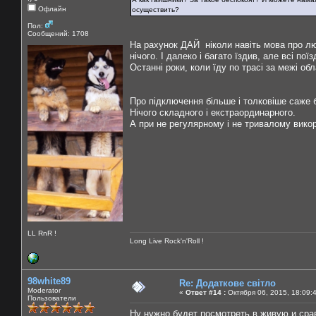
Офлайн
осуществить?
Пол:
Сообщений: 1708
На рахунок ДАЙ ніколи навіть мова про лю
нічого. І далеко і багато їздив, але всі поїз
Останні роки, коли їду по трасі за межі об
Про підключення більше і толковіше саже б
Нічого складного і екстраординарного.
А при не регулярному і не тривалому вико
LL RnR !
Long Live Rock'n'Roll !
98white89
Re: Додаткове світло
Moderator
«
Ответ #14 :
Октября 06, 2015, 18:09:
Пользователи
Ну нужно будет посмотреть в живую и сра