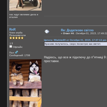
нас ждут великие дела и
италия
RnR
Re: Додаткове світло
Член клуба
«
Ответ #4 :
Октября 01, 2015, 17:49:2
Пользователи
Цитата: 98white89 от Октября 01, 2015, 17:37:13 pm
:) 3
Красиво получилось, скоро посмотрю как светит.
Офлайн
Пол:
Сообщений: 1708
Надіюсь, що все ж підключу до п"ятниці 
проставки.