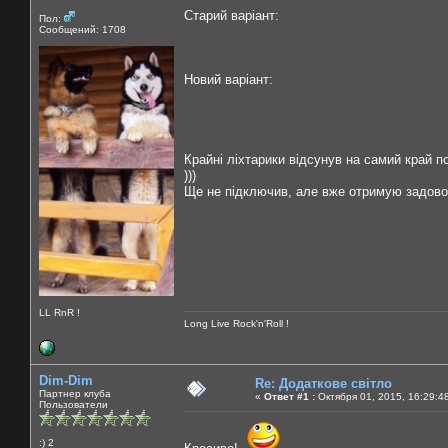
Старий варіант:
Пол:
Сообщений: 1708
Новий варіант:
Крайні ліхтарики відсунув на самий край п
)))
Ще не підключив, але вже отримую задово
LL RnR !
Long Live Rock'n'Roll !
Dim-Dim
Re: Додаткове світло
Партнер клуба
«
Ответ #1 :
Октября 01, 2015, 16:29:4
Пользователи
:) 2