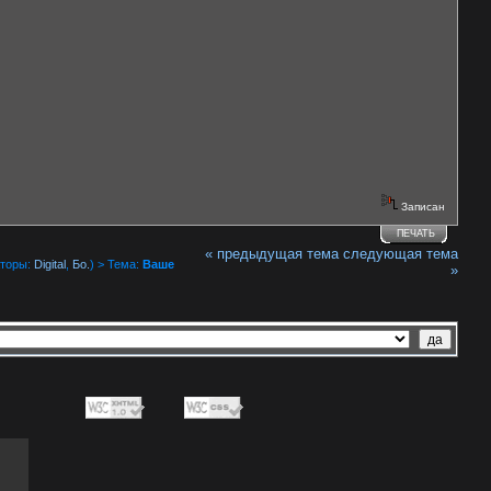
Записан
ПЕЧАТЬ
« предыдущая тема
следующая тема
торы:
Digital
,
Бо.
) > Тема:
Ваше
»