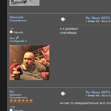
Николай
Re: Ваше АВТО
Пользователь
«
Ответ #3 :
Июля 24
и я добавил
:) 0
спасибище
Офлайн
Пол:
Сообщений: 0
Бо.
Re: Ваше АВТО
Moderator
«
Ответ #4 :
Июля 24
Пользователи
но как то невыразительно все это
:) 13
Офлайн