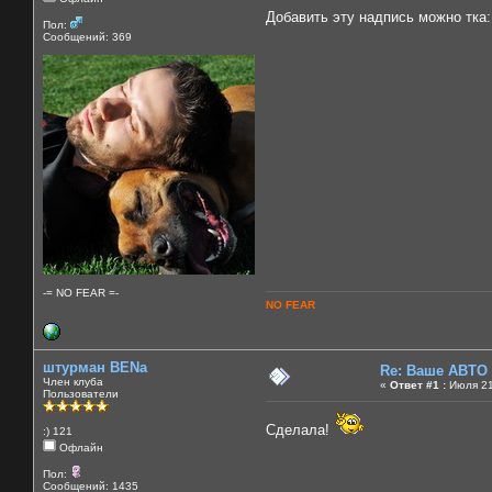
Добавить эту надпись можно тк
Пол:
Сообщений: 369
-= NO FEAR =-
NO FEAR
штурман BENa
Re: Ваше АВТО
Член клуба
«
Ответ #1 :
Июля 21
Пользователи
Сделала!
:) 121
Офлайн
Пол:
Сообщений: 1435