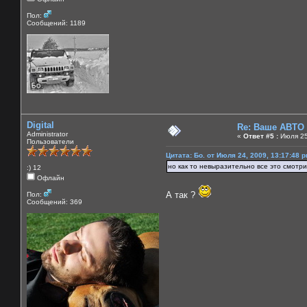
Пол:
Сообщений: 1189
Digital
Re: Ваше АВТО
Administrator
«
Ответ #5 :
Июля 25
Пользователи
Цитата: Бо. от Июля 24, 2009, 13:17:48 
но как то невыразительно все это смотри
:) 12
Офлайн
А так ?
Пол:
Сообщений: 369