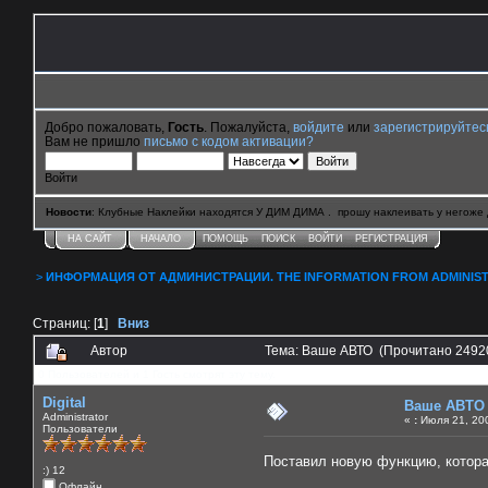
Добро пожаловать,
Гость
. Пожалуйста,
войдите
или
зарегистрируйтес
Вам не пришло
письмо с кодом активации?
Войти
Новости
: Клубные Наклейки находятся У ДИМ ДИМА . прошу наклеивать у негоже 
НА САЙТ
НАЧАЛО
ПОМОЩЬ
ПОИСК
ВОЙТИ
РЕГИСТРАЦИЯ
>
ИНФОРМАЦИЯ ОТ АДМИНИСТРАЦИИ. THE INFORMATION FROM ADMINIST
Страниц: [
1
]
Вниз
Автор
Тема: Ваше АВТО (Прочитано 24920
0 Пользователей и 1 Гость смотрят эту тему.
Digital
Ваше АВТО
Administrator
«
:
Июля 21, 200
Пользователи
Поставил новую функцию, котора
:) 12
Офлайн