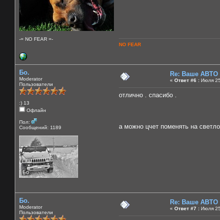
-= NO FEAR =-
NO FEAR
Бо.
Re: Ваше АВТО
Moderator
«
Ответ #6 :
Июля 25,
Пользователи
отлично . спасибо .
:) 13
Офлайн
Пол:
а можно цчет поменять на светл
Сообщений: 1189
Бо.
Re: Ваше АВТО
Moderator
«
Ответ #7 :
Июля 25
Пользователи