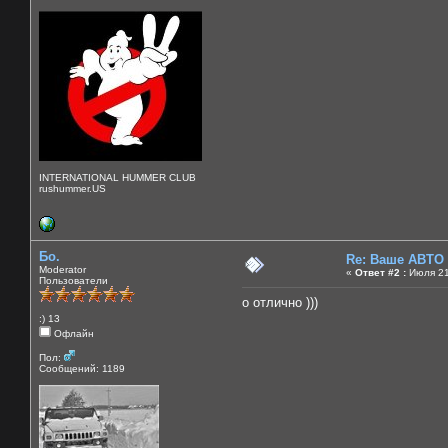
INTERNATIONAL HUMMER CLUB
rushummer.US
Бо.
Re: Ваше АВТО
Moderator
«
Ответ #2 :
Июля 21
Пользователи
о отлично )))
:) 13
Офлайн
Пол:
Сообщений: 1189