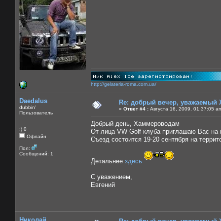
http://gelateria-roma.com.ua/
Daedalus
Re: добрый вечер, уважаемый 
dubbin'
«
Ответ #4 :
Августа 16, 2009, 01:37:05 a
Пользователь
Добрый день, Хаммероводам
:) 0
От лица VW Golf клуба приглашаю Вас на 
Офлайн
Съезд состоится 19-20 сентября на терри
Пол:
Сообщений: 1
Детальнее
здесь
С уважением,
Евгений
Николай