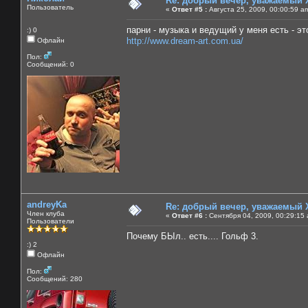
Re: добрый вечер, уважаемый 
Пользователь
«
Ответ #5 :
Августа 25, 2009, 00:00:59 a
парни - музыка и ведущий у меня есть - эт
:) 0
http://www.dream-art.com.ua/
Офлайн
Пол:
Сообщений: 0
andreyKa
Re: добрый вечер, уважаемый 
Член клуба
«
Ответ #6 :
Сентября 04, 2009, 00:29:15 
Пользователи
Почему БЫл.. есть.... Гольф 3.
:) 2
Офлайн
Пол:
Сообщений: 280