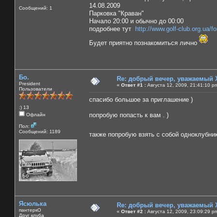
14.08.2009
Сообщений: 1
Парковка "Краван"
Начало 20:00 и обычно до 00:00
подробнее тут
http://www.golf-club.org.ua/
Будет приятно познакомиться лично
Бо.
Re: добрый вечер, уважаемый 
President
«
Ответ #1 :
Августа 12, 2009, 21:41:10 p
Пользователи
спасибо большое за приглашение )
:) 13
попробую попасть к вам . )
Офлайн
Пол:
Сообщений: 1189
также попробую взять с собой одноклубни
Ясюлька
Re: добрый вечер, уважаемый 
пантеркО
«
Ответ #2 :
Августа 12, 2009, 23:09:29 p
Друг клуба