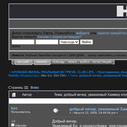
Добро пожаловать,
Гость
. Пожалуйста,
войдите
или
зарегистрируйтес
Вам не пришло
письмо с кодом активации?
Войти
Новости
: Клубные Наклейки находятся У ДИМ ДИМА . прошу наклеивать у негоже 
НА САЙТ
НАЧАЛО
ПОМОЩЬ
ПОИСК
ВОЙТИ
РЕГИСТРАЦИЯ
>
КЛУБНАЯ ЖИЗНЬ, РЕАЛЬНЫЕ ВСТРЕЧИ. CLUB LIFE.
>
Приглашения, Акции 
friends
(Модераторы:
Alex Ice
,
Dim-Dim
) > Тема:
добрый вечер, уважаемый Ха
Страниц: [
1
]
Вниз
Автор
Тема: добрый вечер, уважаемый Хаммер клу
0 Пользователей и 1 Гость смотрят эту тему.
kos
добрый вечер, уважаемый Ха
Пользователь
«
:
Августа 12, 2009, 19:49:56 pm »
Добрый вечер.
:) 0
Уважаемый Бо. и одноклубники, приглашаем
Офлайн