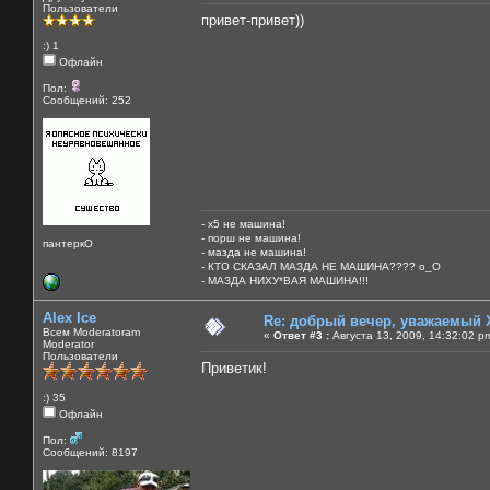
Пользователи
привет-привет))
:) 1
Офлайн
Пол:
Сообщений: 252
- х5 не машина!
- порш не машина!
пантеркО
- мазда не машина!
- КТО СКАЗАЛ МАЗДА НЕ МАШИНА???? о_О
- МАЗДА НИХУ*ВАЯ МАШИНА!!!
Alex Ice
Re: добрый вечер, уважаемый 
Всем Moderatoram
«
Ответ #3 :
Августа 13, 2009, 14:32:02 p
Moderator
Пользователи
Приветик!
:) 35
Офлайн
Пол:
Сообщений: 8197