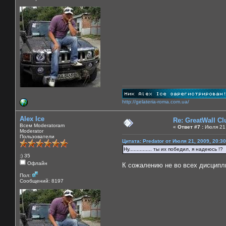
http://gelateria-roma.com.ua/
Alex Ice
Re: GreatWall C
Всем Moderatoram
«
Ответ #7 :
Июля 21,
Moderator
Пользователи
Цитата: Predator от Июля 21, 2009, 20:3
Ну............... ты их победил, я надеюсь !?
:) 35
Офлайн
К сожалению не во всех дисцип
Пол:
Сообщений: 8197