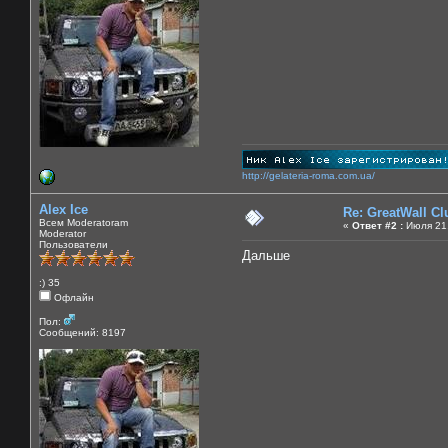
http://gelateria-roma.com.ua/
Alex Ice
Re: GreatWall C
Всем Moderatoram
«
Ответ #2 :
Июля 21,
Moderator
Пользователи
Дальше
:) 35
Офлайн
Пол:
Сообщений: 8197