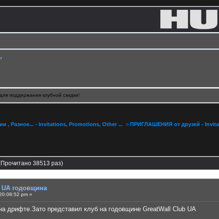
ь
.
для поддержания клубной скидки!
, Разное... - Invitations, Promotions, Other ...
>
ПРИГЛАШЕНИЯ от друзей - Invitat
(Прочитано 38513 раз)
b UA годовщина
20:08:52 pm »
на дрифте.Зато представил клуб на годовщине GreatWall Club UA