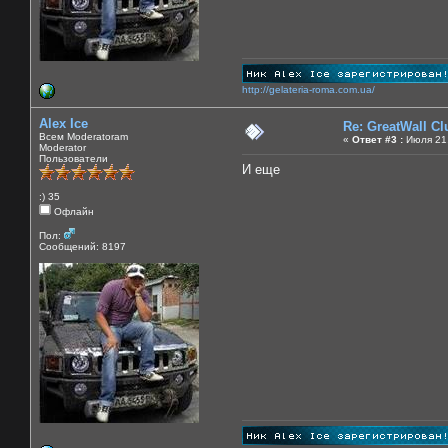
http://gelateria-roma.com.ua/
Alex Ice
Re: GreatWall C
Всем Moderatoram
«
Ответ #3 :
Июля 21,
Moderator
Пользователи
И еще
:) 35
Офлайн
Пол:
Сообщений: 8197