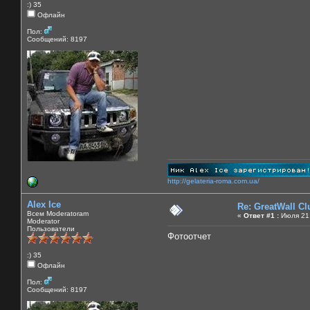
:) 35
Офлайн
Пол:
Сообщений: 8197
http://gelateria-roma.com.ua/
Alex Ice
Re: GreatWall C
Всем Moderatoram
«
Ответ #1 :
Июля 21,
Moderator
Пользователи
Фотоотчет
:) 35
Офлайн
Пол:
Сообщений: 8197