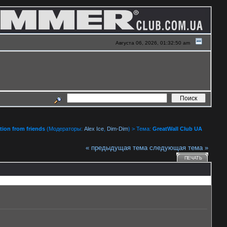
Августа 06, 2026, 01:32:50 am
ion from friends
(Модераторы:
Alex Ice
,
Dim-Dim
) > Тема:
GreatWall Club UA
« предыдущая тема
следующая тема »
ПЕЧАТЬ