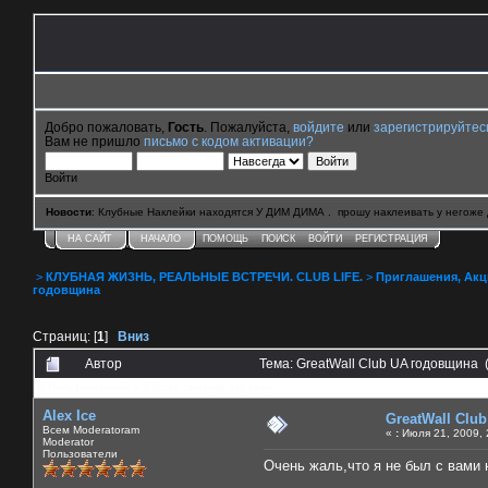
Добро пожаловать,
Гость
. Пожалуйста,
войдите
или
зарегистрируйтес
Вам не пришло
письмо с кодом активации?
Войти
Новости
: Клубные Наклейки находятся У ДИМ ДИМА . прошу наклеивать у негоже 
НА САЙТ
НАЧАЛО
ПОМОЩЬ
ПОИСК
ВОЙТИ
РЕГИСТРАЦИЯ
>
КЛУБНАЯ ЖИЗНЬ, РЕАЛЬНЫЕ ВСТРЕЧИ. CLUB LIFE.
>
Приглашения, Акции 
годовщина
Страниц: [
1
]
Вниз
Автор
Тема: GreatWall Club UA годовщина 
0 Пользователей и 1 Гость смотрят эту тему.
Alex Ice
GreatWall Clu
Всем Moderatoram
«
:
Июля 21, 2009, 
Moderator
Пользователи
Очень жаль,что я не был с вами 