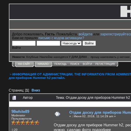
Добро пожаловать,
Гость
. Пожалуйста,
войдите
или
зарегистрируйтес
Вам не пришло
письмо с кодом активации?
Войти
Новости
: Клубные Наклейки находятся У ДИМ ДИМА . прошу наклеивать у негоже 
НА САЙТ
НАЧАЛО
ПОМОЩЬ
ПОИСК
ВОЙТИ
РЕГИСТРАЦИЯ
>
ИНФОРМАЦИЯ ОТ АДМИНИСТРАЦИИ. THE INFORMATION FROM ADMINIST
для приборов Hummer h2 рестайл.
Страниц: [
1
]
Вниз
Автор
Тема: Отдам доску для приборов Hummer h2 
0 Пользователей и 2 Гостей смотрят эту тему.
98white89
Отдам доску для приборов Hum
Moderator
«
:
Июня 02, 2018, 11:14:29 am »
Пользователи
Отдам доску для приборов Hummer h2, рес
нужно, сделаю фото подробнее
:) 20