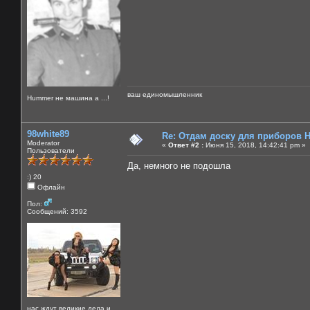
ваш единомышленник
Нummer не машина а ...!
98white89
Re: Отдам доску для приборов 
Moderator
«
Ответ #2 :
Июня 15, 2018, 14:42:41 pm »
Пользователи
Да, немного не подошла
:) 20
Офлайн
Пол:
Сообщений: 3592
нас ждут великие дела и