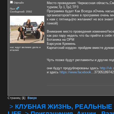
Место проведения: Черкасская область,С
Офлайн
туризм,Тр 1,Тр2,ТР3
Пол:
Программа будет Как Всегда оОчень насыщ
Сообщений: 3592
организаторов!также в программе очень мн
к нам с пятницы)по желанию! но все знают
гонкой)
Внимание место проведения изменино!!все
как раз пару недель что бы прийти в себя 
Ботаника на ОРМ
Барсуков Кремень
нас ждут великие дела и
Карпатский кордон- пройдем вместе думаю
италия
Чуть позже будут регламенты и другие по
они будут продублированы здесь
http://vk
и здесь
https://www.facebook
...37305189742
Страниц: [
1
]
Вверх
>
КЛУБНАЯ ЖИЗНЬ, РЕАЛЬНЫЕ 
LIFE.
>
Приглашения, Акции , Разное