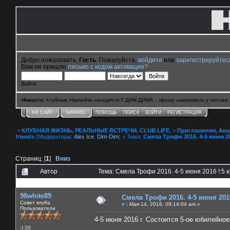
Добро пожаловать,
Гость
. Пожалуйста,
войдите
или
зарегистрируйтес
Вам не пришло
письмо с кодом активации?
Войти
Новости
: Клубные Наклейки находятся У ДИМ ДИМА . прошу наклеивать у негоже 
НА САЙТ
НАЧАЛО
ПОМОЩЬ
ПОИСК
ВОЙТИ
РЕГИСТРАЦИЯ
>
КЛУБНАЯ ЖИЗНЬ, РЕАЛЬНЫЕ ВСТРЕЧИ. CLUB LIFE.
>
Приглашения, Акции 
friends
(Модераторы:
Alex Ice
,
Dim-Dim
) > Тема:
Смела Трофи 2016. 4-5 июня 2
Страниц: [
1
]
Вниз
Автор
Тема: Смела Трофи 2016. 4-5 июня 2016 !:5
0 Пользователей и 1 Гость смотрят эту тему.
98white89
Смела Трофи 2016. 4-5 июня 201
Совет клуба
«
:
Мая 14, 2016, 09:14:04 am »
Пользователи
4-5 июня 2016 г. Состоится 5-ое юбилейно
:) 20