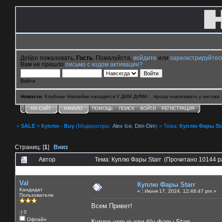
Добро пожаловать,
Гость
. Пожалуйста,
войдите
или
зарегистрируйтес
Вам не пришло
письмо с кодом активации?
Войти
Новости
: Клубные Наклейки находятся У ДИМ ДИМА . прошу наклеивать у негоже 
НА САЙТ
НАЧАЛО
ПОМОЩЬ
ПОИСК
ВОЙТИ
РЕГИСТРАЦИЯ
>
SALE
>
Куплю - Buy
(Модераторы:
Alex Ice
,
Dim-Dim
) > Тема:
Куплю Фары Sta
Страниц: [
1
]
Вниз
Автор
Тема: Куплю Фары Starr (Прочитано 10144 р
0 Пользователей и 2 Гостей смотрят эту тему.
Val
Куплю Фары Starr
Кандидат
«
:
Июня 17, 2024, 12:48:47 pm »
Пользователи
Всем Привет!
:) 0
Офлайн
Куплю новые или б/у фары Starr.