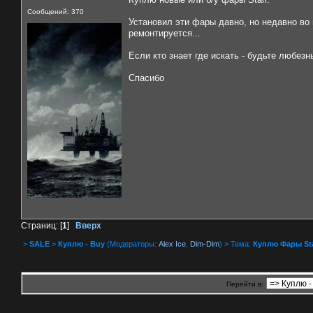
Сообщений: 370
Установил эти фары давно, но недавно во 
ремонтируется...
Если кто знает где искать - будьте любез
Спасибо
Страниц: [
1
]
Вверх
>
SALE
>
Куплю - Buy
(Модераторы:
Alex Ice
,
Dim-Dim
) > Тема:
Куплю Фары Sta
Перейти в: