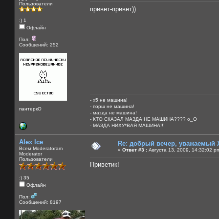
Пользователи
привет-привет))
:) 1
Офлайн
Пол:
Сообщений: 252
- х5 не машина!
- порш не машина!
пантеркО
- мазда не машина!
- КТО СКАЗАЛ МАЗДА НЕ МАШИНА???? о_О
- МАЗДА НИХУ*ВАЯ МАШИНА!!!
Alex Ice
Re: добрый вечер, уважаемый 
Всем Moderatoram
«
Ответ #3 :
Августа 13, 2009, 14:32:02 p
Moderator
Пользователи
Приветик!
:) 35
Офлайн
Пол:
Сообщений: 8197