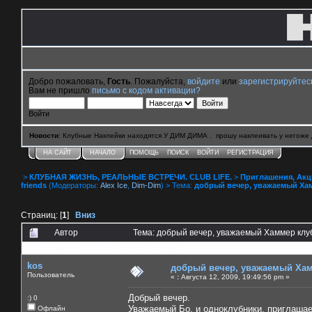
Добро пожаловать,
Гость
. Пожалуйста,
войдите
или
зарегистрируйтес
Вам не пришло
письмо с кодом активации?
Войти
Новости
: Клубные Наклейки находятся У ДИМ ДИМА . прошу наклеивать у негоже 
НА САЙТ
НАЧАЛО
ПОМОЩЬ
ПОИСК
ВОЙТИ
РЕГИСТРАЦИЯ
>
КЛУБНАЯ ЖИЗНЬ, РЕАЛЬНЫЕ ВСТРЕЧИ. CLUB LIFE.
>
Приглашения, Акции 
friends
(Модераторы:
Alex Ice
,
Dim-Dim
) > Тема:
добрый вечер, уважаемый Ха
Страниц: [
1
]
Вниз
Автор
Тема: добрый вечер, уважаемый Хаммер клу
0 Пользователей и 2 Гостей смотрят эту тему.
kos
добрый вечер, уважаемый Ха
Пользователь
«
:
Августа 12, 2009, 19:49:56 pm »
Добрый вечер.
:) 0
Уважаемый Бо. и одноклубники, приглашаем
Офлайн