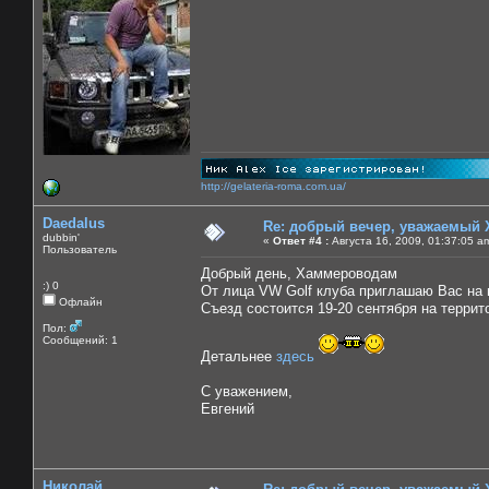
http://gelateria-roma.com.ua/
Daedalus
Re: добрый вечер, уважаемый 
dubbin'
«
Ответ #4 :
Августа 16, 2009, 01:37:05 a
Пользователь
Добрый день, Хаммероводам
:) 0
От лица VW Golf клуба приглашаю Вас на 
Офлайн
Съезд состоится 19-20 сентября на терри
Пол:
Сообщений: 1
Детальнее
здесь
С уважением,
Евгений
Николай