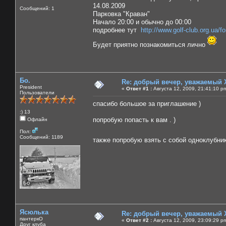
14.08.2009
Сообщений: 1
Парковка "Краван"
Начало 20:00 и обычно до 00:00
подробнее тут
http://www.golf-club.org.ua/
Будет приятно познакомиться лично
Бо.
Re: добрый вечер, уважаемый 
President
«
Ответ #1 :
Августа 12, 2009, 21:41:10 p
Пользователи
спасибо большое за приглашение )
:) 13
попробую попасть к вам . )
Офлайн
Пол:
Сообщений: 1189
также попробую взять с собой одноклубни
Ясюлька
Re: добрый вечер, уважаемый 
пантеркО
«
Ответ #2 :
Августа 12, 2009, 23:09:29 p
Друг клуба