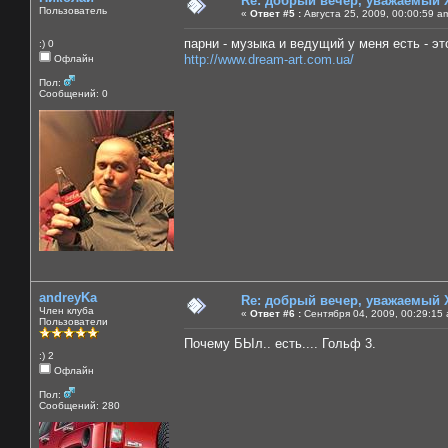
Re: добрый вечер, уважаемый 
Пользователь
«
Ответ #5 :
Августа 25, 2009, 00:00:59 a
парни - музыка и ведущий у меня есть - эт
:) 0
http://www.dream-art.com.ua/
Офлайн
Пол:
Сообщений: 0
andreyKa
Re: добрый вечер, уважаемый 
Член клуба
«
Ответ #6 :
Сентября 04, 2009, 00:29:15 
Пользователи
Почему БЫл.. есть.... Гольф 3.
:) 2
Офлайн
Пол:
Сообщений: 280