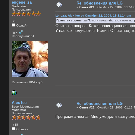
eugene_za
Re: обновления для LG
Moderator
«
Ответ #21 :
Октября 22, 2009, 21:54:
Пользователи
Цитата: Alex Ice от Октября 22, 2009, 19:31:14 pm
Приветик eugene_za!Помоги пожалуйста с таким вопр
:) 2
Опять же вопрос. Какая навигационная пр
Офлайн
У нас как получается. Если ПО честное, то
Пол:
Сообщений: 64
Украинский КИА клуб
Alex Ice
Re: обновления для LG
Всем Moderatoram
«
Ответ #22 :
Октября 23, 2009, 01:12:
Moderator
Пользователи
Программа чесная.Мне уже дали карту,вл
:) 35
Офлайн