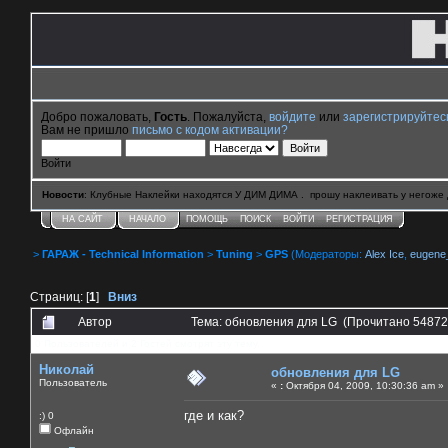
Добро пожаловать,
Гость
. Пожалуйста,
войдите
или
зарегистрируйтес
Вам не пришло
письмо с кодом активации?
Войти
Новости
: Клубные Наклейки находятся У ДИМ ДИМА . прошу наклеивать у негоже 
НА САЙТ
НАЧАЛО
ПОМОЩЬ
ПОИСК
ВОЙТИ
РЕГИСТРАЦИЯ
>
ГАРАЖ - Technical Information
>
Tuning
>
GPS
(Модераторы:
Alex Ice
,
eugene
Страниц: [
1
]
Вниз
Автор
Тема: обновления для LG (Прочитано 54872
0 Пользователей и 2 Гостей смотрят эту тему.
Николай
обновления для LG
Пользователь
«
:
Октября 04, 2009, 10:30:36 am »
где и как?
:) 0
Офлайн