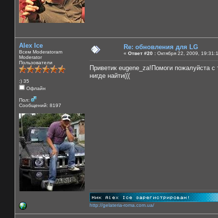
Alex Ice
Re: обновления для LG
Всем Moderatoram
«
Ответ #20 :
Октября 22, 2009, 19:31:
Moderator
Пользователи
Приветик eugene_za!Помоги пожалуйста с 
нигде найти(((
:) 35
Офлайн
Пол:
Сообщений: 8197
http://gelateria-roma.com.ua/