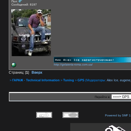
Пол:
Сообщений: 8197
http://gelateria-roma.com.ua/
Страниц: [
1
]
Вверх
>
ГАРАЖ - Technical Information
>
Tuning
>
GPS
(Модераторы:
Alex Ice
,
eugene
Перейти в:
Powered by SMF 1