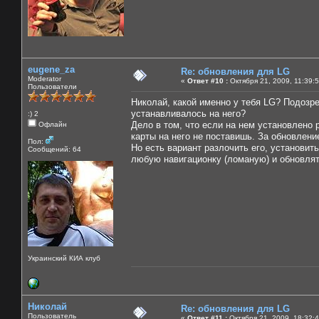
eugene_za
Re: обновления для LG
Moderator
«
Ответ #10 :
Октября 21, 2009, 11:39:
Пользователи
Николай, какой именно у тебя LG? Подозрев
устанавливалось на него?
:) 2
Дело в том, что если на нем установлено 
Офлайн
карты на него не поставишь. За обновлени
Пол:
Но есть вариант разлочить его, установит
Сообщений: 64
любую навигационку (ломаную) и обновлят
Украинский КИА клуб
Николай
Re: обновления для LG
Пользователь
«
Ответ #11 :
Октября 21, 2009, 18:32: