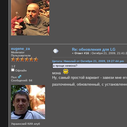
eugene_za
Re: обновления для LG
Moderator
«
Ответ #16 :
Октября 21, 2009, 21:41:
Пользователи
Цитата: Николай от Октября 21, 2009, 19:27:44 pm
а проще немона?
:) 2
Офлайн
мона
Ну, самый простой вариант - завези мне е
Пол:
Сообщений: 64
разлоченный, обновленный, с установле
Украинский КИА клуб