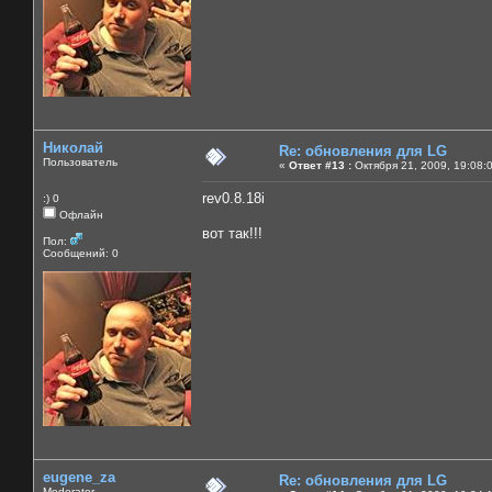
Николай
Re: обновления для LG
Пользователь
«
Ответ #13 :
Октября 21, 2009, 19:08:
rev0.8.18i
:) 0
Офлайн
вот так!!!
Пол:
Сообщений: 0
eugene_za
Re: обновления для LG
Moderator