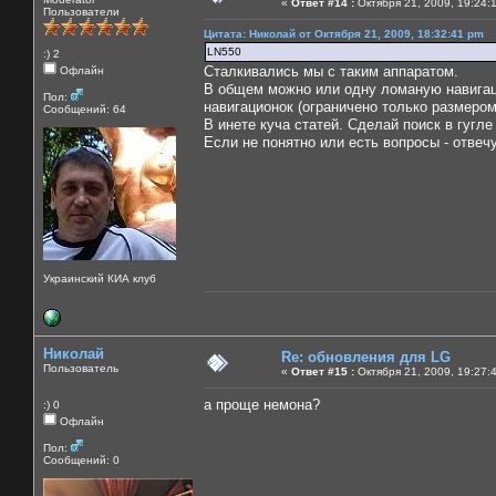
«
Ответ #14 :
Октября 21, 2009, 19:24:
Пользователи
Цитата: Николай от Октября 21, 2009, 18:32:41 pm
LN550
:) 2
Сталкивались мы с таким аппаратом.
Офлайн
В общем можно или одну ломаную навигаци
Пол:
навигационок (ограничено только размером
Сообщений: 64
В инете куча статей. Сделай поиск в гугле
Если не понятно или есть вопросы - отвечу
Украинский КИА клуб
Николай
Re: обновления для LG
Пользователь
«
Ответ #15 :
Октября 21, 2009, 19:27:
а проще немона?
:) 0
Офлайн
Пол:
Сообщений: 0