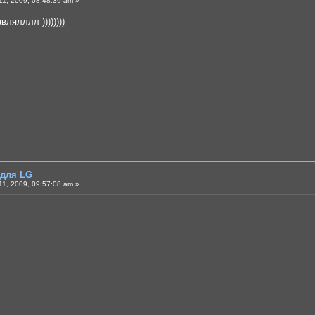
1, 2009, 08:48:39 am »
лялллл ))))))))
 для LG
1, 2009, 09:57:08 am »