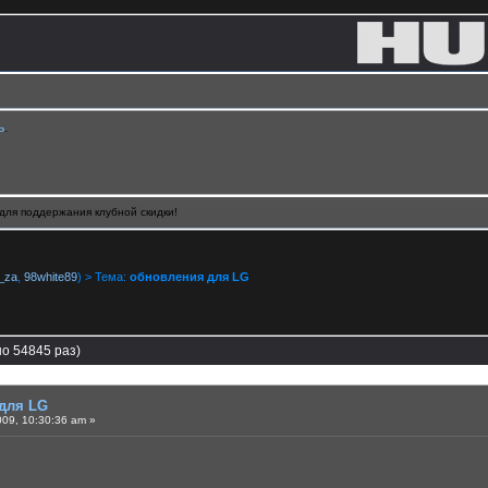
ь
.
для поддержания клубной скидки!
_za
,
98white89
) > Тема:
обновления для LG
о 54845 раз)
для LG
09, 10:30:36 am »