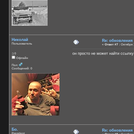
Николай
Re: обновления
Пользователь
«
Ответ #7 :
Октября 1
он просто не может найти ссылку
:) 0
Офлайн
Пол:
Сообщений: 0
Бо.
Re: обновления
President