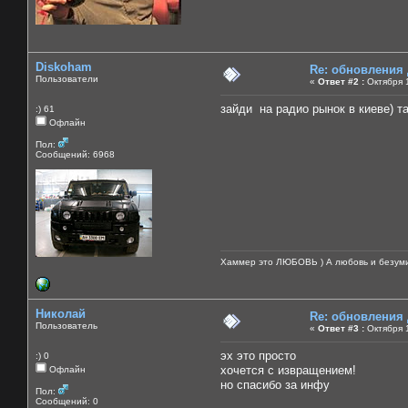
Diskoham
Re: обновления
Пользователи
«
Ответ #2 :
Октября 1
зайди на радио рынок в киеве) т
:) 61
Офлайн
Пол:
Сообщений: 6968
Хаммер это ЛЮБОВЬ ) А любовь и безуми
Николай
Re: обновления
Пользователь
«
Ответ #3 :
Октября 1
эх это просто
:) 0
хочется с извращением!
Офлайн
но спасибо за инфу
Пол:
Сообщений: 0