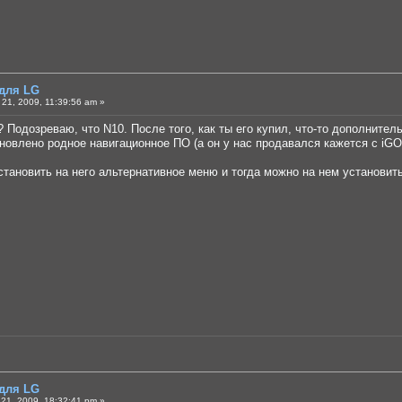
 для LG
21, 2009, 11:39:56 am »
? Подозреваю, что N10. После того, как ты его купил, что-то дополнител
ановлено родное навигационное ПО (а он у нас продавался кажется с iGO)
установить на него альтернативное меню и тогда можно на нем установи
 для LG
21, 2009, 18:32:41 pm »