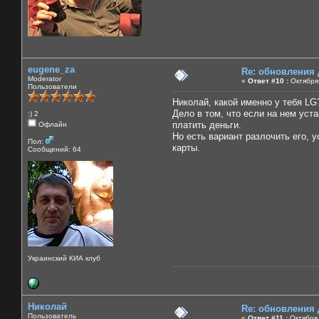
eugene_za
Re: обновления
Moderator
«
Ответ #10 :
Октября 
Пользователи
Николай, какой именно у тебя LG
Дело в том, что если на нем уст
:) 2
платить деньги.
Офлайн
Но есть вариант разлочить его, 
Пол:
карты.
Сообщений: 64
Украинский КИА клуб
Николай
Re: обновления
Пользователь
«
Ответ #11 :
Октября 