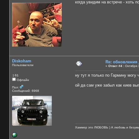
когда увидим на встрече - хоть п
Diskoham
Re: обновления
Пользователи
«
Ответ #4 :
Октября 1
ну тут я только по Гармину могу 
:) 61
Офлайн
ой да сам уже забыл как киев выг
Пол:
Сообщений: 6968
Хаммер это ЛЮБОВЬ ) А любовь и безуми