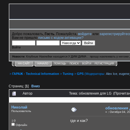
Добро пожаловать,
Гость
. Пожалуйста,
войдите
или
зарегистрируйтес
Вам не пришло
письмо с кодом активации?
Войти
Новости
: Клубные Наклейки находятся У ДИМ ДИМА . прошу наклеивать у негоже 
НА САЙТ
НАЧАЛО
ПОМОЩЬ
ПОИСК
ВОЙТИ
РЕГИСТРАЦИЯ
>
ГАРАЖ - Technical Information
>
Tuning
>
GPS
(Модераторы:
Alex Ice
,
eugene
Страниц: [
1
]
Вниз
Автор
Тема: обновления для LG (Прочитан
0 Пользователей и 1 Гость смотрят эту тему.
Николай
обновления 
Пользователь
«
:
Октября 04, 20
где и как?
:) 0
Офлайн