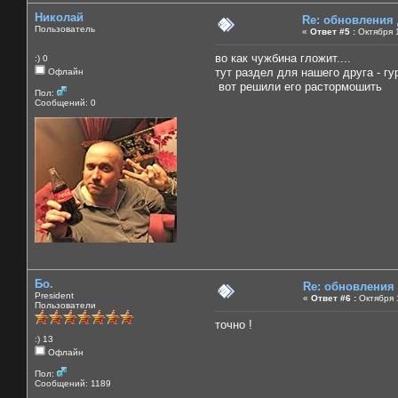
Николай
Re: обновления
Пользователь
«
Ответ #5 :
Октября 1
во как чужбина гложит....
:) 0
тут раздел для нашего друга - гу
Офлайн
вот решили его растормошить
Пол:
Сообщений: 0
Бо.
Re: обновления
President
«
Ответ #6 :
Октября 1
Пользователи
точно !
:) 13
Офлайн
Пол:
Сообщений: 1189