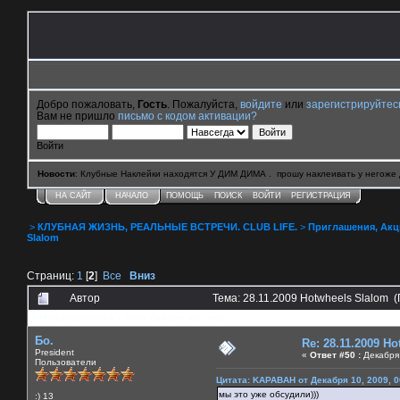
Добро пожаловать,
Гость
. Пожалуйста,
войдите
или
зарегистрируйтес
Вам не пришло
письмо с кодом активации?
Войти
Новости
: Клубные Наклейки находятся У ДИМ ДИМА . прошу наклеивать у негоже 
НА САЙТ
НАЧАЛО
ПОМОЩЬ
ПОИСК
ВОЙТИ
РЕГИСТРАЦИЯ
>
КЛУБНАЯ ЖИЗНЬ, РЕАЛЬНЫЕ ВСТРЕЧИ. CLUB LIFE.
>
Приглашения, Акции 
Slalom
Страниц:
1
[
2
]
Все
Вниз
Автор
Тема: 28.11.2009 Hotwheels Slalom 
0 Пользователей и 1 Гость смотрят эту тему.
Бо.
Re: 28.11.2009 H
President
«
Ответ #50 :
Декабря 
Пользователи
Цитата: KAPABAH от Декабря 10, 2009, 0
мы это уже обсудили)))
:) 13