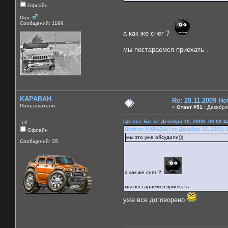
Офлайн
Пол:
Сообщений: 1189
а как же снег ?
мы постараемся приехать .
KAPABAH
Re: 28.11.2009 H
Пользователи
«
Ответ #51 :
Декабря 
Цитата: Бо. от Декабря 10, 2009, 08:09:
:) 0
Цитата: KAPABAH от Декабря 10, 2009, 
Офлайн
мы это уже обсудили)))
Сообщений: 35
а как же снег ?
мы постараемся приехать .
уже все договорено