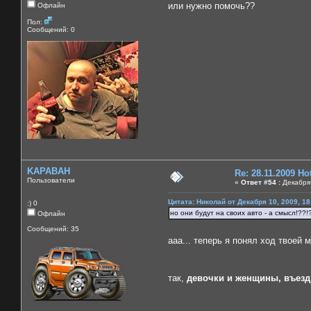
или нужно помочь??
Офлайн
Пол:
Сообщений: 0
KAPABAH
Re: 28.11.2009 H
Пользователи
«
Ответ #54 :
Декабря 
Цитата: Николай от Декабря 10, 2009, 18
:) 0
но они будут на своих авто - а смысл!??!
Офлайн
Сообщений: 35
ааа... теперь я понял ход твоей мыс
так,
девочки и женщины, въезд