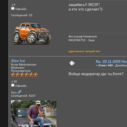
зашибись!! МОЗГ!
:) 0
а кто это сделает?)
Офлайн
Сообщений: 35
Фотограф Hotwheels
0932566752 - Заур
идеальных вещей нет
Alex Ice
Re: 28.11.2009 H
Всем Moderatoram
«
Ответ #60 :
Декабря 
Moderator
Пользователи
Вобще модератор,где ты,Коля?
:) 35
Офлайн
Пол:
Сообщений: 8197