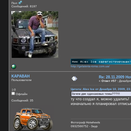
Пол:
Сообщений: 8197
http://gelateria-roma.com.ua/
KAPABAH
Re: 28.11.2009 H
Пользователи
«
Ответ #57 :
Декабря 
Цитата: Alex Ice от Декабря 10, 2009, 23
:) 0
Зачем две одинаковых темы???!!!
Офлайн
ту что создал я, можно удалить!
Сообщений: 35
изначально я планировал отписыв
Фотограф Hotwheels
0932566752 - Заур