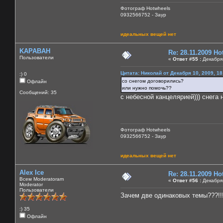
Фотограф Hotwheels
0932566752 - Заур
идеальных вещей нет
KAPABAH
Re: 28.11.2009 H
Пользователи
«
Ответ #55 :
Декабря 
Цитата: Николай от Декабря 10, 2009, 18
:) 0
со снегом договорились?
Офлайн
или нужно помочь??
Сообщений: 35
с небесной канцелярией))) снега н
Фотограф Hotwheels
0932566752 - Заур
идеальных вещей нет
Alex Ice
Re: 28.11.2009 H
Всем Moderatoram
«
Ответ #56 :
Декабря 
Moderator
Пользователи
Зачем две одинаковых темы???!!
:) 35
Офлайн