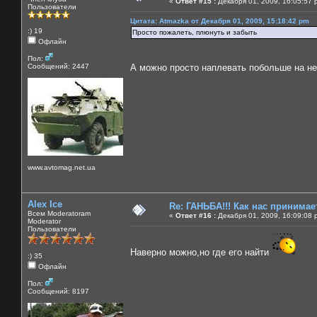
«
Ответ #15 :
Декабря 01, 2009, 16:05:57 
Пользователи
Цитата: Atmazka от Декабря 01, 2009, 15:18:42 pm
:) 19
Просто пожалеть, плюнуть и забыть
Офлайн
Пол:
Сообщений: 2447
А можно просто наплевать побольше на нег
www.avtomag.net.ua
Alex Ice
Re: ГАНЬБА!!! Как нас принимает
Всем Moderatoram
«
Ответ #16 :
Декабря 01, 2009, 16:09:08 
Moderator
Пользователи
Наверно можно,но где его найти
:) 35
Офлайн
Пол:
Сообщений: 8197