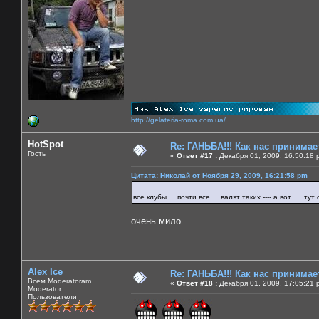
http://gelateria-roma.com.ua/
HotSpot
Re: ГАНЬБА!!! Как нас принимает
Гость
«
Ответ #17 :
Декабря 01, 2009, 16:50:18 
Цитата: Николай от Ноября 29, 2009, 16:21:58 pm
все клубы ... почти все ... валят таких ---- а вот .... т
очень мило...
Alex Ice
Re: ГАНЬБА!!! Как нас принимает
Всем Moderatoram
«
Ответ #18 :
Декабря 01, 2009, 17:05:21 
Moderator
Пользователи