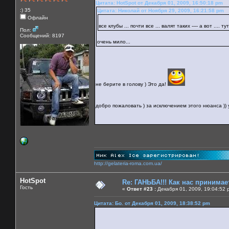
Цитата: HotSpot от Декабря 01, 2009, 16:50:18 pm
:) 35
Цитата: Николай от Ноября 29, 2009, 16:21:58 pm
Офлайн
все клубы ... почти все ... валят таких ---- а вот ....
Пол:
Сообщений: 8197
очень мило...
не берите в голову ) Это да!
добро пожаловать ) за исключением этого нюанса )) у
http://gelateria-roma.com.ua/
HotSpot
Re: ГАНЬБА!!! Как нас принимает
Гость
«
Ответ #23 :
Декабря 01, 2009, 19:04:52 
Цитата: Бо. от Декабря 01, 2009, 18:38:52 pm