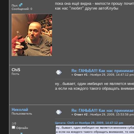
пока она ещё видна - милости прошу почита
Пол:
как нас "любят" другие автоКлубы
Сообщений: 0
Chi$
Re: ГАНЬБА!!! Как нас принимает
Гость
«
Ответ #1 :
Ноября 29, 2009, 14:47:12 pm
ну...бывает, один имбицил не является мн
а если на кождого такого обращать внимани
Николай
Re: ГАНЬБА!!! Как нас принимает
Пользователь
«
Ответ #2 :
Ноября 29, 2009, 15:53:58 pm
Цитата: Chi$ от Ноября 29, 2009, 14:47:12 pm
:) 0
ну...бывает, один имбицил не является мнением суба
Офлайн
а если на кождого такого обращать внимание, то ника