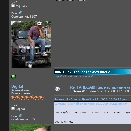
:) 35
Офлайн
Пол:
Сообщений: 8197
http://gelateria-roma.com.ua/
Digital
Re: ГАНЬБА!!! Как нас принимает
Administrator
«
Ответ #19 :
Декабря 01, 2009, 17:18:00 
Пользователи
Цитата: HotSpot от Декабря 01, 2009, 16:50:18 pm
Цитата: Николай от Ноября 29, 2009, 16:21:58 pm
:) 12
Офлайн
все клубы ... почти все ... валят таких ---- а вот .... 
Пол:
Сообщений: 369
очень мило...