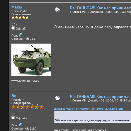
Makar
Re: ГАНЬБА!!! Как нас принимает
Член клуба
«
Ответ #8 :
Ноября 30, 2009, 23:32:43 pm
Пользователи
:) 19
Обезьянник карашо, я даже пару адресов 
Офлайн
Пол:
Сообщений: 2447
www.avtomag.net.ua
Бо.
Re: ГАНЬБА!!! Как нас принимает
President
«
Ответ #9 :
Декабря 01, 2009, 00:38:39 a
Пользователи
Цитата: Makar от Ноября 30, 2009, 23:32:43 pm
:) 13
Офлайн
Обезьянник карашо, я даже пару адресов толкового
Пол:
Сообщений: 1189
не стоит . это был малолетка .