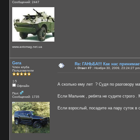
Сообщений: 2447
www.avtomag.net.ua
Gera
Re: ГАНЬБА!!! Как нас принимает
Член клуба
«
Ответ #7 :
Ноября 30, 2009, 23:24:27 pm
Пользователи
:) 5
А сколько ему лет ? Судя по разговору м
Офлайн
Пол:
Если Мальчик , ребята не судите строго 
Сообщений: 1735
Если взрослый, посадите на пару суток в