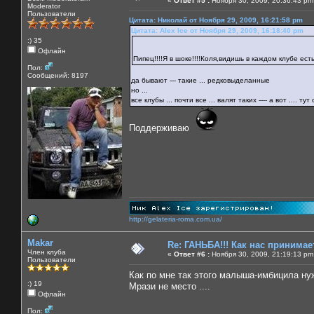
«
Ответ #5 :
Ноября 30, 2009, 20:36:43 pm
Moderator
Пользователи
Цитата: Николай от Ноября 29, 2009, 16:21:58 pm
Цитата: Alex Ice от Ноября 29, 2009, 16:18:40 pm
:) 35
Офлайн
Пипец!!!!Я в шоке!!!!Коля,видишь в каждом клубе ест
Пол:
Сообщений: 8197
да бывают --- такие ... редковыделанные
но ...
все клубы ... почти все ... валят таких ---- а вот .... т
Поддерживаю
http://gelateria-roma.com.ua/
Makar
Re: ГАНЬБА!!! Как нас принимает
Член клуба
«
Ответ #6 :
Ноября 30, 2009, 21:19:13 pm
Пользователи
Как по мне так этого малыша-имбицила нуж
:) 19
Мрази не место ....
Офлайн
Пол: