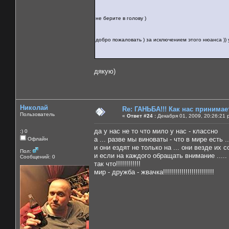
не берите в голову )
добро пожаловать ) за исключением этого нюанса )) у
дякую)
Николай
Re: ГАНЬБА!!! Как нас принимает
Пользователь
«
Ответ #24 :
Декабря 01, 2009, 20:26:21 
да у нас не то что мило у нас - классно
:) 0
а ... разве мы виноваты - что в мире есть ...
Офлайн
и они ездят не только на ... они везде их со
Пол:
и если на каждого обращать внимание .....
Сообщений: 0
так что!!!!!!!!!!!!
мир - дружба - жвачка!!!!!!!!!!!!!!!!!!!!!!!!!