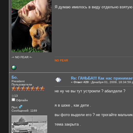
Я думаю имелось в виду отдельно взят
-= NO FEAR =-
NO FEAR
Бо.
Re: ГАНЬБА!!! Как нас принимает
President
«
Ответ #20 :
Декабря 01, 2009, 18:34:59 
Пользователи
не ну че вы тут устроили ? абалдели ?
:) 13
Офлайн
я в шоке , как дети .
Пол:
Сообщений: 1189
вы фото выдели его ? не трогайте мальчик
тема закрыта .