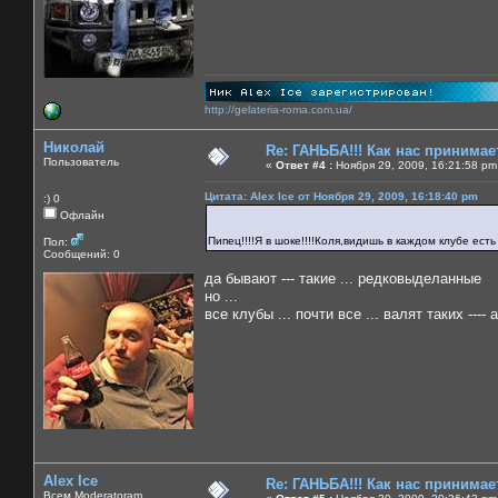
http://gelateria-roma.com.ua/
Николай
Re: ГАНЬБА!!! Как нас принимает
Пользователь
«
Ответ #4 :
Ноября 29, 2009, 16:21:58 pm
Цитата: Alex Ice от Ноября 29, 2009, 16:18:40 pm
:) 0
Офлайн
Пипец!!!!Я в шоке!!!!Коля,видишь в каждом клубе ест
Пол:
Сообщений: 0
да бывают --- такие ... редковыделанные
но ...
все клубы ... почти все ... валят таких ---- 
Alex Ice
Re: ГАНЬБА!!! Как нас принимает
Всем Moderatoram