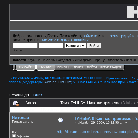
Добро пожаловать,
Гость
. Пожалуйста,
войдите
или
зарегистрируйтес
Вам не пришло
письмо с кодом активации?
Войти
Новости
: Клубные Наклейки находятся У ДИМ ДИМА . прошу наклеивать у негоже 
НА САЙТ
НАЧАЛО
ПОМОЩЬ
ПОИСК
ВОЙТИ
РЕГИСТРАЦИЯ
>
КЛУБНАЯ ЖИЗНЬ, РЕАЛЬНЫЕ ВСТРЕЧИ. CLUB LIFE.
>
Приглашения, Акции 
friends
(Модераторы:
Alex Ice
,
Dim-Dim
) > Тема:
ГАНЬБА!!! Как нас принимает 
Страниц: [
1
]
Вниз
Автор
Тема: ГАНЬБА!!! Как нас принимает "club-s
0 Пользователей и 4 Гостей смотрят эту тему.
Николай
ГАНЬБА!!! Как нас принимает "c
Пользователь
«
:
Ноября 29, 2009, 10:32:50 am »
http://forum.club-subaru.com/viewtopic.php
:) 0
Офлайн