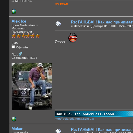
-= NO FEAR =-
NO FEAR
Alex Ice
Re: ГАНЬБА!!! Как нас принимает
Всем Moderatoram
«
Ответ #14 :
Декабря 01, 2009, 15:42:28 
Moderator
Пользователи
Умеет
:) 35
Офлайн
Пол:
Сообщений: 8197
http://gelateria-roma.com.ua/
Makar
Re: ГАНЬБА!!! Как нас принимает
Член клуба