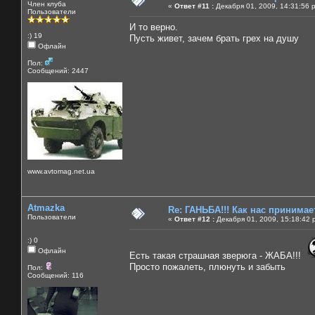
Член клуба
«
Ответ #11 :
Декабря 01, 2009, 14:31:56 
Пользователи
И то верно.
:) 19
Пусть живет, зачем брать грех на душу
Офлайн
Пол:
Сообщений: 2447
www.avtomag.net.ua
Atmazka
Re: ГАНЬБА!!! Как нас принимает
Пользователи
«
Ответ #12 :
Декабря 01, 2009, 15:18:42 
:) 0
Офлайн
Есть такая страшная зверюга - ЖАБА!!!
Просто пожалеть, плюнуть и забыть
Пол:
Сообщений: 116