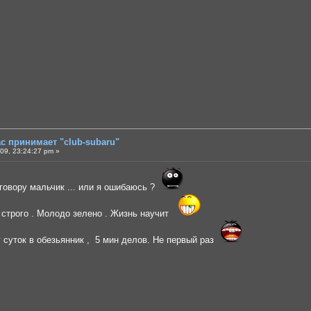
ас принимает "club-subaru"
09, 23:24:27 pm »
говору мальчик ... или я ошибаюсь ?
е строго . Молодо зелено . Жизнь научит
 суток в обезьянник , 5 мин делов. Не первый раз