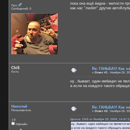
пока она ещё видна - милости про
Пол:
как нас "любят" другие автоКлуб
Сообщений: 0
Chi$
Re: ГАНЬБА!!! Как н
Гость
«
Ответ #1 :
Ноября 29, 20
ну...бывает, один имбицил не яв
а если на кождого такого обращат
Николай
Re: ГАНЬБА!!! Как н
Пользователь
«
Ответ #2 :
Ноября 29, 20
Цитата: Chi$ от Ноября 29, 2009, 14:47:
:) 0
ну...бывает, один имбицил не является м
Офлайн
а если на кождого такого обращать вниман