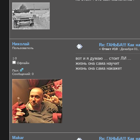
Николай
Re: ГАНЬБА!!! Как н
Пользователь
«
Ответ #10 :
Декабря 01, 
вот и я думаю ... стоит ЛИ ...
:) 0
жизнь она сама научит
Офлайн
жизнь она сама накажет
Пол:
Сообщений: 0
Makar
Re: ГАНЬБА!!! Как н