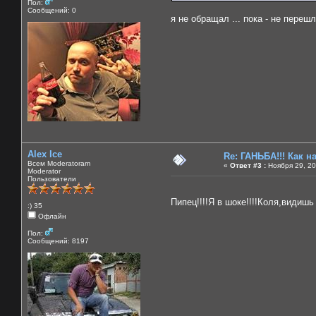
Пол:
Сообщений: 0
я не обращал ... пока - не перешл
Alex Ice
Re: ГАНЬБА!!! Как н
Всем Moderatoram
«
Ответ #3 :
Ноября 29, 20
Moderator
Пользователи
Пипец!!!!Я в шоке!!!!Коля,видиш
:) 35
Офлайн
Пол:
Сообщений: 8197