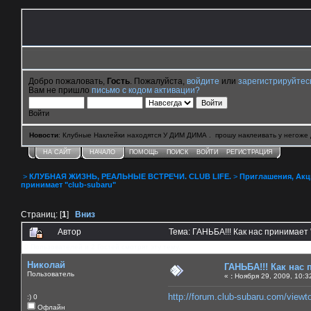
Добро пожаловать,
Гость
. Пожалуйста,
войдите
или
зарегистрируйтес
Вам не пришло
письмо с кодом активации?
Войти
Новости
: Клубные Наклейки находятся У ДИМ ДИМА . прошу наклеивать у негоже 
НА САЙТ
НАЧАЛО
ПОМОЩЬ
ПОИСК
ВОЙТИ
РЕГИСТРАЦИЯ
>
КЛУБНАЯ ЖИЗНЬ, РЕАЛЬНЫЕ ВСТРЕЧИ. CLUB LIFE.
>
Приглашения, Акции 
принимает "club-subaru"
Страниц: [
1
]
Вниз
Автор
Тема: ГАНЬБА!!! Как нас принимает 
0 Пользователей и 2 Гостей смотрят эту тему.
Николай
ГАНЬБА!!! Как нас 
Пользователь
«
:
Ноября 29, 2009, 10:3
http://forum.club-subaru.com/vie
:) 0
Офлайн