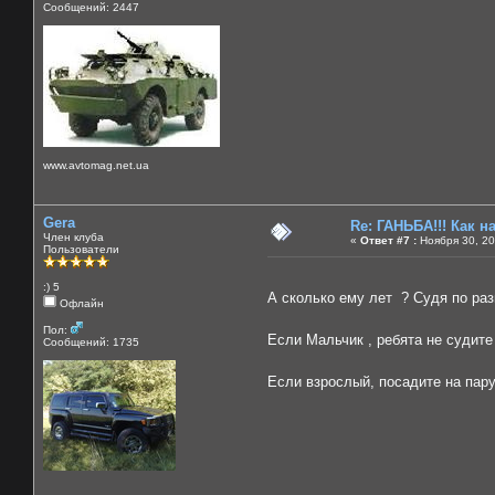
Сообщений: 2447
www.avtomag.net.ua
Gera
Re: ГАНЬБА!!! Как н
Член клуба
«
Ответ #7 :
Ноября 30, 20
Пользователи
:) 5
А сколько ему лет ? Судя по раз
Офлайн
Пол:
Если Мальчик , ребята не судит
Сообщений: 1735
Если взрослый, посадите на пару