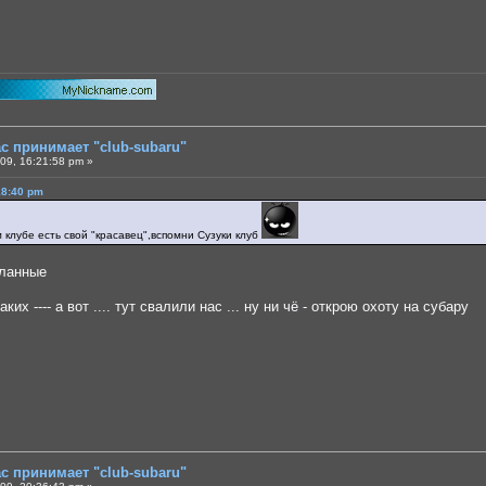
ас принимает "club-subaru"
09, 16:21:58 pm »
18:40 pm
м клубе есть свой "красавец",вспомни Сузуки клуб
еланные
аких ---- а вот .... тут свалили нас ... ну ни чё - открою охоту на субару
ас принимает "club-subaru"