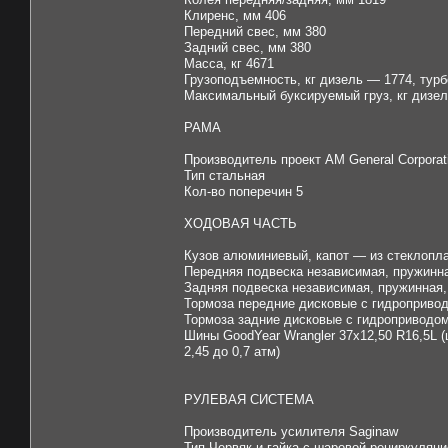
Клиренс, мм 406
Передний свес, мм 380
Задний свес, мм 380
Масса, кг 4671
Грузоподъемность, кг дизель — 1774, турб
Максимальный буксируемый груз, кг дизел
РАМА
Производитель проект AM General Corporat
Тип стальная
Кол-во поперечин 5
ХОДОВАЯ ЧАСТЬ
Кузов алюминиевый, капот — из стеклопл
Передняя подвеска независимая, пружинна
Задняя подвеска независимая, пружинная,
Тормоза передние дисковые с гидроприво
Тормоза задние дисковые с гидроприводо
Шины GoodYear Wrangler 37х12,50 R16,5L (
2,45 до 0,7 атм)
РУЛЕВАЯ СИСТЕМА
Производитель усилителя Saginaw
Тип Червяк и гайка с шаровой рециркуляци