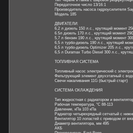
Передаточное число 13/16:1
Производитель насоса гидроусилителя Sa
Модель 185
ДВИГАТЕЛИ:
6,2 л дизель 150 л.с., крутящий момент 2
6.5л дизель 170 л.с., крутящий момент 29
5,7 л бензин 190 л.с., крутящий момент 3
6,5 л турбо-дизель 190 л.с., крутящий мо
6,5 л турбо-дизель Optimizer 205 л.с., кр
6,5 л Duramax Turbo Diesel 300 л.с., крут
ТОПЛИВНАЯ СИСТЕМА
Топливный насос электрический с электр
Фильтрующий элемент двухэтапный с вод
Свечи накаливания 11G (быстрый старт)
СИСТЕМА ОХЛАЖДЕНИЯ
Тип жидкостная с радиатором и вентилято
Рабочая температура, °C 88-113
Давление, кПа 103 кПа
Радиатор четырехрядный сетчатый с нижн
Вентилятор 10 лопастей с приводом от в
Диаметр вентилятора, мм 495
АКБ
Производитель East-Penn