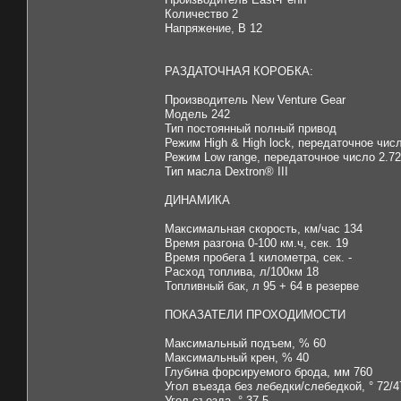
Количество 2
Напряжение, В 12
РАЗДАТОЧНАЯ КОРОБКА:
Производитель New Venture Gear
Модель 242
Тип постоянный полный привод
Режим High & High lock, передаточное числ
Режим Low range, передаточное число 2.72
Тип масла Dextron® III
ДИНАМИКА
Максимальная скорость, км/час 134
Время разгона 0-100 км.ч, сек. 19
Время пробега 1 километра, сек. -
Расход топлива, л/100км 18
Топливный бак, л 95 + 64 в резерве
ПОКАЗАТЕЛИ ПРОХОДИМОСТИ
Максимальный подъем, % 60
Максимальный крен, % 40
Глубина форсируемого брода, мм 760
Угол въезда без лебедки/слебедкой, ° 72/4
Угол съезда, ° 37,5