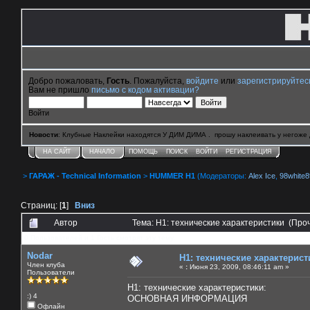
Добро пожаловать,
Гость
. Пожалуйста,
войдите
или
зарегистрируйтес
Вам не пришло
письмо с кодом активации?
Войти
Новости
: Клубные Наклейки находятся У ДИМ ДИМА . прошу наклеивать у негоже 
НА САЙТ
НАЧАЛО
ПОМОЩЬ
ПОИСК
ВОЙТИ
РЕГИСТРАЦИЯ
>
ГАРАЖ - Technical Information
>
HUMMER H1
(Модераторы:
Alex Ice
,
98white8
Страниц: [
1
]
Вниз
Автор
Тема: H1: технические характеристики (Про
0 Пользователей и 1 Гость смотрят эту тему.
Nodar
H1: технические характерист
Член клуба
«
:
Июня 23, 2009, 08:46:11 am »
Пользователи
H1: технические характеристики:
:) 4
ОСНОВНАЯ ИНФОРМАЦИЯ
Офлайн