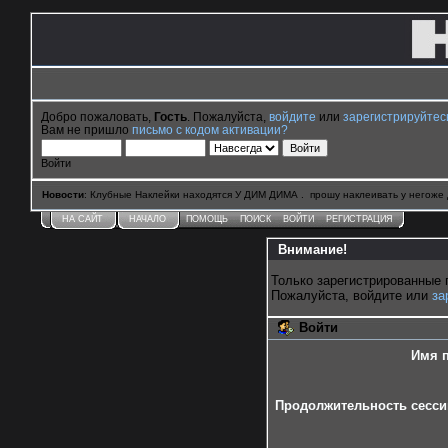
Добро пожаловать,
Гость
. Пожалуйста,
войдите
или
зарегистрируйтес
Вам не пришло
письмо с кодом активации?
Войти
Новости
: Клубные Наклейки находятся У ДИМ ДИМА . прошу наклеивать у негоже 
НА САЙТ
НАЧАЛО
ПОМОЩЬ
ПОИСК
ВОЙТИ
РЕГИСТРАЦИЯ
Внимание!
Только зарегистрированные 
Пожалуйста, войдите или
за
Войти
Имя п
Продолжительность сессии