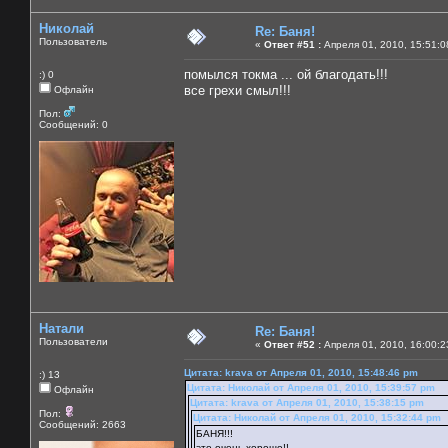
Николай
Re: Баня!
Пользователь
«
Ответ #51 :
Апреля 01, 2010, 15:51:0
помылся токма ... ой благодать!!!
:) 0
все грехи смыл!!!
Офлайн
Пол:
Сообщений: 0
Натали
Re: Баня!
Пользователи
«
Ответ #52 :
Апреля 01, 2010, 16:00:2
Цитата: krava от Апреля 01, 2010, 15:48:46 pm
:) 13
Цитата: Николай от Апреля 01, 2010, 15:39:57 pm
Офлайн
Цитата: krava от Апреля 01, 2010, 15:38:15 pm
Пол:
Цитата: Николай от Апреля 01, 2010, 15:32:44 pm
Сообщений: 2663
БАНЯ!!!
это очень хорошо!!