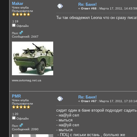
Makar
Re: Баня!
Член клуба
«
Ответ #66 :
Марта 17, 2011, 14:43:59
Пользователи
Ты так обнадежил Leona что он сразу писат
:) 19
Офлайн
Пол:
Сообщений: 2447
www.avtomag.net.ua
PMR
Re: Баня!
Член клуба
«
Ответ #67 :
Марта 17, 2011, 17:10:14
Пользователи
сидит один в бане второй подходит садит
:) 20
- на@уй сел
Офлайн
- мыться
- на@уй сел
Пол:
Сообщений: 2090
- мыться
- ПОЦ с письки встань , болльно же