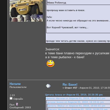
Мама Робингуд
пропрошу мам оставить в покое.
ГиГи:
А если чесно никогда не обращал на это внимание..
Вот Корней Чуковский, вот типец...
прежде чем читать детям сказки, нужно их самому про
Значится:
в теме бани плавно переходим к русалкам
а в теме рыбалки - к бане!
Натали
Re: Баня!
Пользователи
«
Ответ #57 :
Апреля 01, 2010, 17:34:5
Цитата: krava от Апреля 01, 2010, 16:26:36 pm
:) 13
Цитата: Натали от Апреля 01, 2010, 16:23:41 pm
Офлайн
Цитата: krava от Апреля 01, 2010, 16:19:11 pm
Пол:
Цитата: Makar от Апреля 01, 2010, 16:02:41 pm
Сообщений: 2663
Цитата: Натали от Апреля 01, 2010, 16:00:23 pm