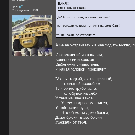
БАНЯ!!!
Пол:
это очень хорошо!!
Сообщений: 3120
Да! баня - это надзвычайно харяшо!
вот сегодня четверг - значит на семь баня!
точно нужно её устроить!!
А че ее устраивать - в нее ходить нужно, 
И из маминой из спальни,
Кривоногий и хромой,
Выбегижит умывальник
И качая головой, прокричит :
"Ах ты, гадкий, ах ты, грязный,
Неумытый поросёнок!
Ты чернее трубочиста,
Полюбуйся на себя:
У тебя на шее вакса,
У тебя под носом клякса,
У тебя такие руки,
Что сбежали даже брюки,
Даже брюки, даже брюки
Убежали от тебя.