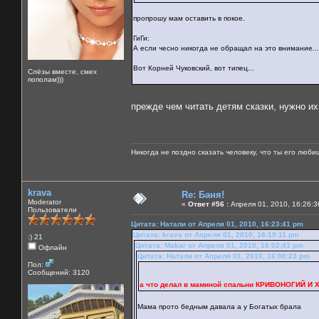
пропрошу мам оставить в покое.
ГиГи:
А если чесно никогда не обращал на это внимание...
Вот Корней Чуковский, вот типец...
Слёзы вместе, смех
пополам)))
прежде чем читать детям сказки, нужно их
Никогда не поздно сказать человеку, что ты его люби
krava
Re: Баня!
Moderator
«
Ответ #56 :
Апреля 01, 2010, 16:26:3
Пользователи
Цитата: Натали от Апреля 01, 2010, 16:23:41 pm
Цитата: krava от Апреля 01, 2010, 16:19:11 pm
:) 21
Цитата: Makar от Апреля 01, 2010, 16:02:41 pm
Офлайн
Цитата: Натали от Апреля 01, 2010, 16:00:23 pm
Пол:
Сообщений: 3120
а что делал в маминой спальни КРИВОНОГИЙ И
Мама прото бедным давала а у Богатых брала