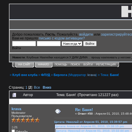
Добро пожаловать,
Гость
. Пожалуйста,
войдите
или
зарегистрируйтес
Вам не пришло
письмо с кодом активации?
Войти
Новости
: Клубные Наклейки находятся У ДИМ ДИМА . прошу наклеивать у негоже 
НА САЙТ
НАЧАЛО
ПОМОЩЬ
ПОИСК
ВОЙТИ
РЕГИСТРАЦИЯ
>
Клуб вне клуба
>
ФЛУД
>
Берлога
(Модератор:
krava
) > Тема:
Баня!
Страниц:
1
[
2
]
Все
Вниз
Автор
Тема: Баня! (Прочитано 121227 раз)
0 Пользователей и 6 Гостей смотрят эту тему.
krava
Re: Баня!
Moderator
«
Ответ #50 :
Апреля 01, 2010, 15:48:4
Пользователи
Цитата: Николай от Апреля 01, 2010, 15:39:57 pm
Цитата: krava от Апреля 01, 2010, 15:38:15 pm
:) 21
Цитата: Николай от Апреля 01, 2010, 15:32:44 pm
Офлайн