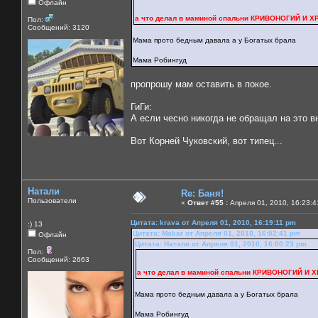
Офлайн
а что делал в маминой спальни КРИВОНОГИЙ И 
Пол:
Сообщений: 3120
Мама прото бедным давала а у Богатых брала
Мама Робингуд
пропрошу мам оставить в покое.
ГиГи:
А если чесно никогда не обращал на это в
Вот Корней Чуковский, вот типец...
Натали
Re: Баня!
Пользователи
«
Ответ #55 :
Апреля 01, 2010, 16:23:4
Цитата: krava от Апреля 01, 2010, 16:19:11 pm
:) 13
Цитата: Makar от Апреля 01, 2010, 16:02:41 pm
Офлайн
Цитата: Натали от Апреля 01, 2010, 16:00:23 pm
Пол:
Сообщений: 2663
а что делал в маминой спальни КРИВОНОГИЙ И
Мама прото бедным давала а у Богатых брала
Мама Робингуд