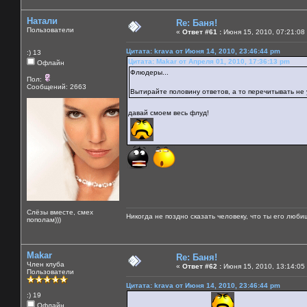
Натали
Re: Баня!
Пользователи
«
Ответ #61 :
Июня 15, 2010, 07:21:08
Цитата: krava от Июня 14, 2010, 23:46:44 pm
:) 13
Цитата: Makar от Апреля 01, 2010, 17:36:13 pm
Офлайн
Флюдеры...
Пол:
Сообщений: 2663
Вытирайте половину ответов, а то перечитывать не 
давай смоем весь флуд!
Слёзы вместе, смех
Никогда не поздно сказать человеку, что ты его люби
пополам)))
Makar
Re: Баня!
Член клуба
«
Ответ #62 :
Июня 15, 2010, 13:14:05
Пользователи
Цитата: krava от Июня 14, 2010, 23:46:44 pm
:) 19
Офлайн