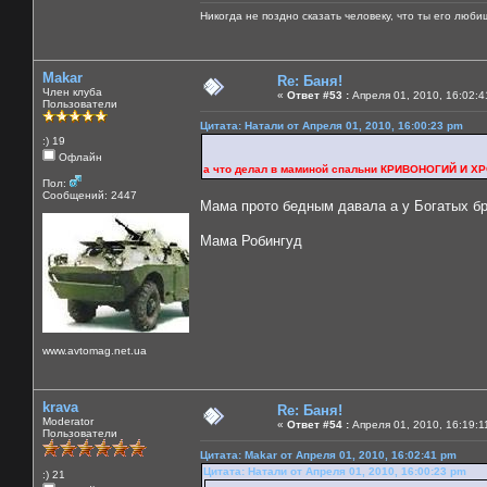
Никогда не поздно сказать человеку, что ты его люби
Makar
Re: Баня!
Член клуба
«
Ответ #53 :
Апреля 01, 2010, 16:02:4
Пользователи
Цитата: Натали от Апреля 01, 2010, 16:00:23 pm
:) 19
Офлайн
а что делал в маминой спальни КРИВОНОГИЙ И 
Пол:
Сообщений: 2447
Мама прото бедным давала а у Богатых б
Мама Робингуд
www.avtomag.net.ua
krava
Re: Баня!
Moderator
«
Ответ #54 :
Апреля 01, 2010, 16:19:1
Пользователи
Цитата: Makar от Апреля 01, 2010, 16:02:41 pm
Цитата: Натали от Апреля 01, 2010, 16:00:23 pm
:) 21