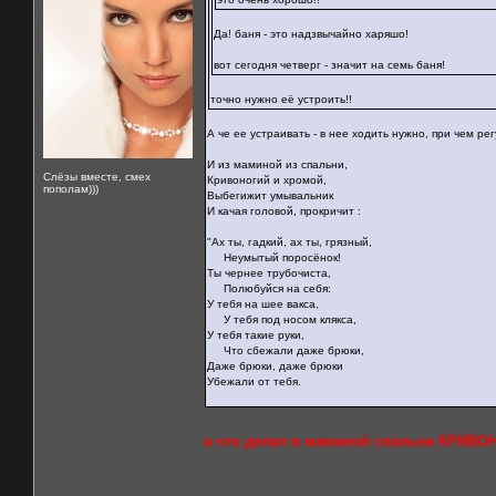
Да! баня - это надзвычайно харяшо!
вот сегодня четверг - значит на семь баня!
точно нужно её устроить!!
А че ее устраивать - в нее ходить нужно, при чем ре
И из маминой из спальни,
Слёзы вместе, смех
Кривоногий и хромой,
пополам)))
Выбегижит умывальник
И качая головой, прокричит :
"Ах ты, гадкий, ах ты, грязный,
Неумытый поросёнок!
Ты чернее трубочиста,
Полюбуйся на себя:
У тебя на шее вакса,
У тебя под носом клякса,
У тебя такие руки,
Что сбежали даже брюки,
Даже брюки, даже брюки
Убежали от тебя.
а что делал в маминой спальни КРИ