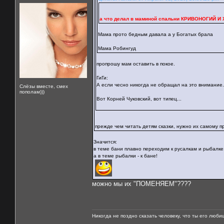
а что делал в маминой спальни КРИВОНОГИЙ 
Мама прото бедным давала а у Богатых брала
Мама Робингуд
пропрошу мам оставить в покое.
ГиГи:
А если чесно никогда не обращал на это внимание.
Слёзы вместе, смех
пополам)))
Вот Корней Чуковский, вот типец...
прежде чем читать детям сказки, нужно их самому пр
Значится:
в теме бани плавно переходим к русалкам и рыбалке
а в теме рыбалки - к бане!
можно мы их "ПОМЕНЯЕМ"????
Никогда не поздно сказать человеку, что ты его люби