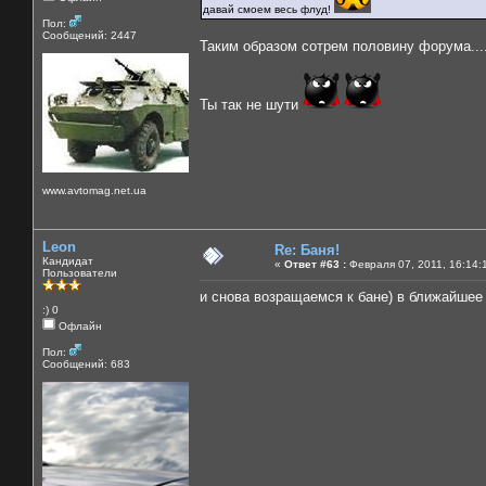
давай смоем весь флуд!
Пол:
Сообщений: 2447
Таким образом сотрем половину форума...
Ты так не шути
www.avtomag.net.ua
Leon
Re: Баня!
Кандидат
«
Ответ #63 :
Февраля 07, 2011, 16:14:
Пользователи
и снова возращаемся к бане) в ближайшее
:) 0
Офлайн
Пол:
Сообщений: 683