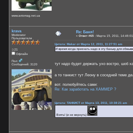
www.avtomag.net.ua
krava
Re: Баня!
Moderator
«
Ответ #65 :
Марта 15, 2011, 14:46:01
Пользователи
Цитата: Makar от Марта 12, 2011, 11:27:51 am
И время когда приехать надо в эту баньку для обмывк
:) 21
Офлайн
Пол:
тут надо будет держать ухо востро, шоб х
Сообщений: 3120
а то танкист тут Леону в соседней теме д
вот. полюбуйтесь сами:
Re: Как заработать на ХАММЕР ?
Цитата: ТАНКИСТ от Марта 13, 2011, 10:38:21 am
Взять! (и не вернуть)