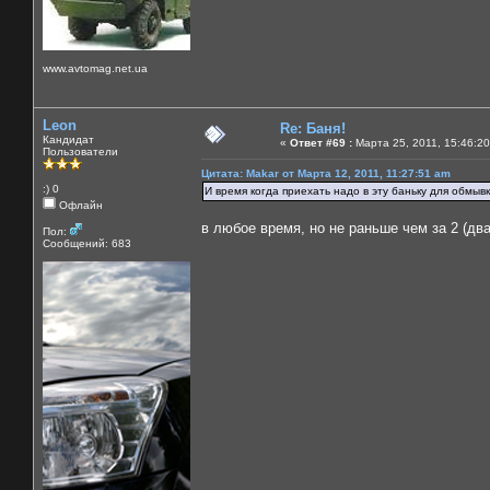
www.avtomag.net.ua
Leon
Re: Баня!
Кандидат
«
Ответ #69 :
Марта 25, 2011, 15:46:20
Пользователи
Цитата: Makar от Марта 12, 2011, 11:27:51 am
:) 0
И время когда приехать надо в эту баньку для обмывк
Офлайн
в любое время, но не раньше чем за 2 (два
Пол:
Сообщений: 683