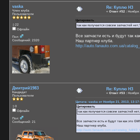
vaska
Re: Куплю H3
Член клуба
«
Ответ #52 :
Ноября 2
Пользователи
Цитировать
:) 22
так как получается совсем запчастей нет,
Офлайн
Все запчасти есть и будут так ка
Пол:
Сообщений: 2320
Наш партнер клуба.
http://auto.fanauto.com.ua/catalog_
Дмитрий1983
Re: Куплю H3
Кандидат
«
Ответ #53 :
Ноября 2
Пользователи
Цитата: vaska от Ноября 21, 2013, 13:17
:) 0
Цитировать
Офлайн
так как получается совсем запчастей нет
Пол:
Все запчасти есть и будут так как это GM!
Сообщений: 21
Наш партнер клуба.
http://auto.fanauto.com.ua/catalog_full/43_