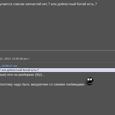
лучается совсем запчастей нет,? или доблестный Китай есть,?
1, 2013, 13:00:36 pm »
, 10:55:17 am
,? или доблестный Китай есть,?
ые) или на разборках (б/у)...
 поэтому надо быть аккуратнее со своими любимцами