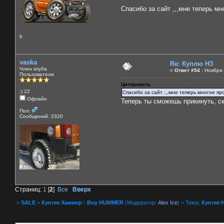
Cпасибо за сайт ,,,мне теперь мн
b
vaska
Re: Куплю H3
Член клуба
«
Ответ #54 :
Ноября 2
Пользователи
Цитировать
:) 22
Cпасибо за сайт ,,,мне теперь многое про
Офлайн
Теперь ты сможешь прикинуть, ск
Пол:
Сообщений: 2320
Страниц:
1
[
2
]
Все
Вверх
>
SALE
>
Куплю Хаммер - Buy HUMMER
(Модератор:
Alex Ice
) > Тема:
Куплю 