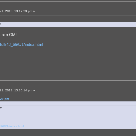
1, 2013, 13:17:29 pm »
?
к это GM!
full/43_66/0/1/index.html
1, 2013, 13:35:14 pm »
:29 pm
,?
66/0/1/index.html