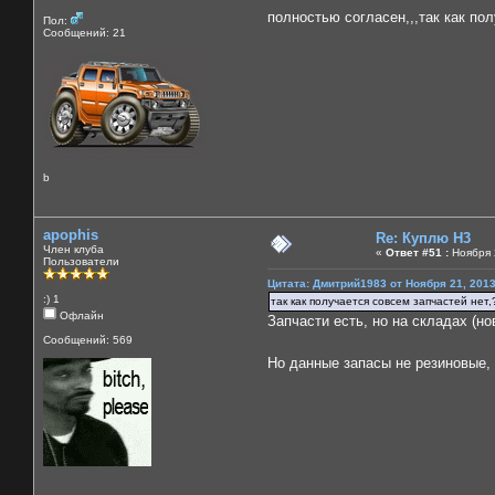
полностью согласен,,,так как по
Пол:
Сообщений: 21
b
apophis
Re: Куплю H3
Член клуба
«
Ответ #51 :
Ноября 2
Пользователи
Цитата: Дмитрий1983 от Ноября 21, 2013
:) 1
так как получается совсем запчастей нет
Офлайн
Запчасти есть, но на складах (нов
Сообщений: 569
Но данные запасы не резиновые,