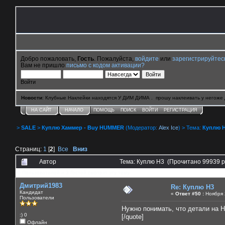
Добро пожаловать,
Гость
. Пожалуйста,
войдите
или
зарегистрируйтес
Вам не пришло
письмо с кодом активации?
Войти
Новости
: Клубные Наклейки находятся У ДИМ ДИМА . прошу наклеивать у негоже 
НА САЙТ
НАЧАЛО
ПОМОЩЬ
ПОИСК
ВОЙТИ
РЕГИСТРАЦИЯ
>
SALE
>
Куплю Хаммер - Buy HUMMER
(Модератор:
Alex Ice
) > Тема:
Куплю 
Страниц:
1
[
2
]
Все
Вниз
Автор
Тема: Куплю H3 (Прочитано 99939 р
0 Пользователей и 3 Гостей смотрят эту тему.
Дмитрий1983
Re: Куплю H3
Кандидат
«
Ответ #50 :
Ноября 2
Пользователи
Нужно понимать, что детали на Н
:) 0
[/quote]
Офлайн