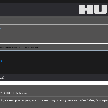
ь
.
для поддержания клубной скидки!
H3
аз)
1, 2013, 10:55:17 am »
3 уже не производят, а это значит глупо покупать авто без "МедОсмотра"