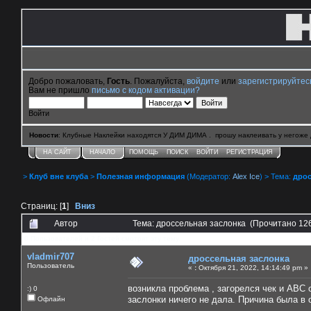
Добро пожаловать,
Гость
. Пожалуйста,
войдите
или
зарегистрируйтес
Вам не пришло
письмо с кодом активации?
Войти
Новости
: Клубные Наклейки находятся У ДИМ ДИМА . прошу наклеивать у негоже 
НА САЙТ
НАЧАЛО
ПОМОЩЬ
ПОИСК
ВОЙТИ
РЕГИСТРАЦИЯ
>
Клуб вне клуба
>
Полезная информация
(Модератор:
Alex Ice
) > Тема:
дрос
Страниц: [
1
]
Вниз
Автор
Тема: дроссельная заслонка (Прочитано 12
0 Пользователей и 2 Гостей смотрят эту тему.
vladmir707
дроссельная заслонка
Пользователь
«
:
Октября 21, 2022, 14:14:49 pm »
возникла проблема , загорелся чек и АВС
:) 0
заслонки ничего не дала. Причина была в 
Офлайн