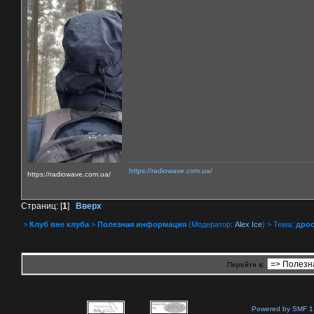
https://radiowave.com.ua/
https://radiowave.com.ua/
Страниц: [
1
]
Вверх
>
Клуб вне клуба
>
Полезная информация
(Модератор:
Alex Ice
) > Тема:
дрос
Перейти в:
Powered by SMF 1