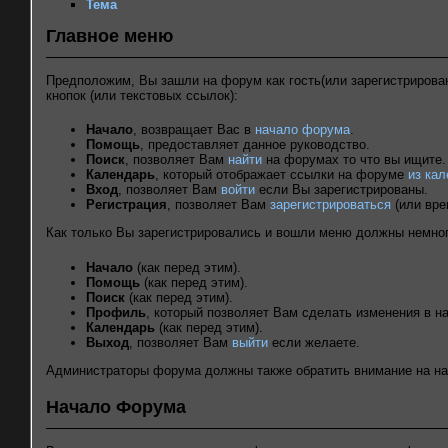
Тема
Главное меню
Предположим, Вы зашли на форум как гость(или зарегистрирован
кнопок (или текстовых ссылок):
Начало
, возвращает Вас в
начало форума
.
Помощь
, предоставляет данное руководство.
Поиск
, позволяет Вам
найти
на форумах то что вы ищите.
Календарь
, который отображает ссылки на форуме
из ка
Вход
, позволяет Вам
войти
если Вы зарегистрированы.
Регистрация
, позволяет Вам
зарегистрироваться
(или вре
Как только Вы зарегистрировались и вошли меню должны немног
Начало
(как перед этим).
Помощь
(как перед этим).
Поиск
(как перед этим).
Профиль
, который позволяет Вам сделать изменения в 
Календарь
(как перед этим).
Выход
, позволяет Вам
выйти
если желаете.
Администраторы форума должны также обратить внимание на н
Начало Форума