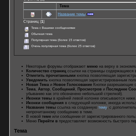
Тема
Название темы
Страниц: [
1
]
Тема с Вашими сообщениями
Обычная тема
Популярная тема (более 15 ответов)
Очень популярная тема (более 25 ответов)
Некоторые форумы отображают
меню
на верху в экономя
Количество страниц
ссылки на страницы содержащиеся в
Отметить прочитанными
кнопка позволяющая зарегистри
Уведомить
кнопка позволяющая зарегистрированным польз
Новая Тема
и
Новое Голосование
Кнопки разрешающие со
Тема
,
Автор
,
Сообщений
,
Просмотров
и
Последнее Со
убыванию как это обозначено небольшой стрелкой).
Иконки темы
в крайней левой колонке описываются ниже
Иконки сообщения
в следующей колонке, иногда использ
Название темы
ссылка на созданную
тему
, с дополните
непрочитанному сообщению в теме.
В новой
теме
или сообщении от зарегистрированного поль
Меню
Перейти в
предоставляет возможность быстрого пе
Тема