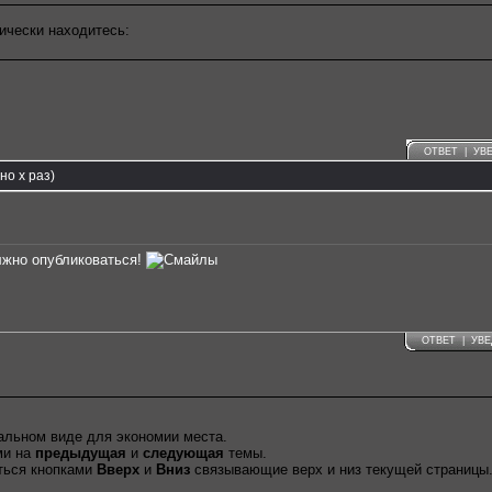
ически находитесь:
ОТВЕТ
|
УВ
о x раз)
лжно опубликоваться!
ОТВЕТ
|
УВ
альном виде для экономии места.
ми на
предыдущая
и
следующая
темы.
ться кнопками
Вверх
и
Вниз
связывающие верх и низ текущей страницы