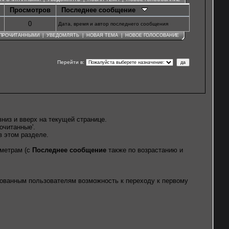
Просмотров
Последнее сообщение
0
Дата, время и автор последнего сообщения
 ПРОЧИТАННЫМИ
|
УВЕДОМЛЯТЬ
|
НОВАЯ ТЕМА
|
НОВОЕ ГОЛОСОВАНИЕ
Перейти в
:
низ и вверх на текущей странице.
очитанные'.
в этом разделе.
.
аметрам (с
Последнее сообщение
также по возрастанию и
рованным пользователям возможность к переходу к первому