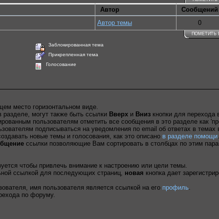
Автор
Сообщений
Автор темы
0
ПОМЕТИТЬ
Заблокированная тема
Прикрепленная тема
Голосование
щем место горизонтальном виде.
 разделе, могут также быть ссылки
Вверх
и
Вниз
кнопки для перехода в
рованным пользователям отметить все сообщения в это разделе как 'пр
ователям подписываться на уведомления по email об ответах в темах 
здавать новые темы и голосования, как это описано
в разделе помощи
общение
ссылки позволяющие Вам сортировать в столбцах по этим пар
.
уется чтобы привлечь внимание к настроению или цели темы.
льной ссылкой для последующих страниц,
новая
кнопка дает зарегистри
зователя, имя пользователя является ссылкой на его
профиль
.
рехода по форуму.