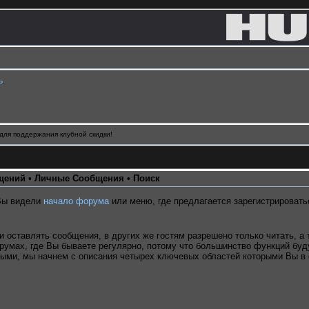
ь
.
для поддержания клубной скидки!
щений
•
Личные Сообщения
•
Поиск
Вы видели
начало форума
или меню, где предлагается зарегистрировать
 и оставлять сообщения, в других же гостям разрешено только читать, 
умах, где Вы бываете регулярно, потому что большинство функций буду
ными, мы начнем с описания четырех ключевых областей которыми Вы в 