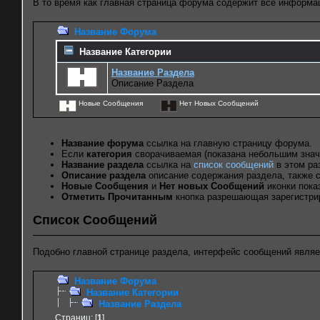
В то время как главная страница форума содержит все информа
Название Форума
Название Категории
Название Раздела
Описание Раздела
Новые Сообщения
Нет Новых Сообщений
Название форума
ссылка на главную страницу форума.
Если
категория
сворачиваемая (показана небольшим значк
Название раздела
ссылка на
список сообщений
в этом ра
Описание раздела
описание содержания раздела, также с
Новые Сообщения
и
Нет новых Сообщений
иконки пока
Отметить Прочитанным
кнопка разрешающая зарегистрир
Список Сообщений
Подобно главной странице раздела, интерфейс сообщений являе
Название Форума
Название Категории
Название Раздела
Страниц: [
1
]