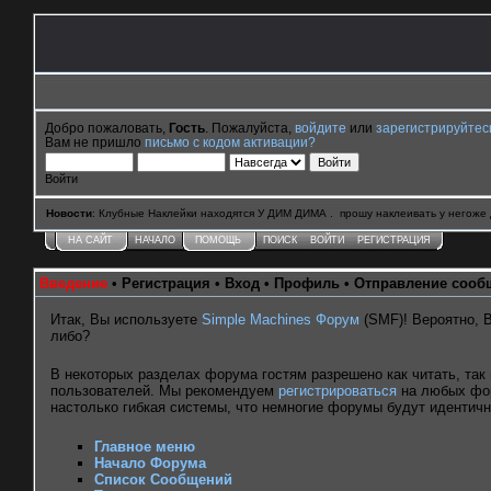
Добро пожаловать,
Гость
. Пожалуйста,
войдите
или
зарегистрируйтес
Вам не пришло
письмо с кодом активации?
Войти
Новости
: Клубные Наклейки находятся У ДИМ ДИМА . прошу наклеивать у негоже 
НА САЙТ
НАЧАЛО
ПОМОЩЬ
ПОИСК
ВОЙТИ
РЕГИСТРАЦИЯ
Введение
•
Регистрация
•
Вход
•
Профиль
•
Отправление сооб
Итак, Вы используете
Simple Machines Форум
(SMF)! Вероятно, 
либо?
В некоторых разделах форума гостям разрешено как читать, так
пользователей. Мы рекомендуем
регистрироваться
на любых фор
настолько гибкая системы, что немногие форумы будут идентич
Главное меню
Начало Форума
Список Сообщений