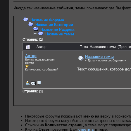
Иногда так называемые
события
,
темы
показывают где Вы факт
Название Форума
Название Категории
Название Раздела
Название темы
Страниц:
[
1
]
Автор
Тема: Название темы (Прочтен
Автор
Название темы
Группа пользователя
« Дата и время сообщения »
Группа
Текст сообщения, которое до
Количество сообщений
Страниц:
[
1
]
Некоторые форумы показывают
меню
на верху в горизонт
Некоторые форумы могут быть также настроены с ссылка
Ссылки на
Количество страниц
в теме могут сопровожда
Кнопка
Ответ
позволяет Вам
ответить
в теме.