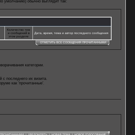
по умолчанию) обычно выглядит так:
Количество тем
и сообщений в
Дата, время, тема и автор последнего сообщения
этом разделе
ОТМЕТИТЬ ВСЕ СООБЩЕНИЯ ПРОЧИТАННЫМИ
ворачивания категории.
с последнего их визита.
уме как 'прочитанные'.
 ПРОЧИТАННЫМИ
|
УВЕДОМЛЯТЬ
|
НОВАЯ ТЕМА
|
НОВОЕ ГОЛОСОВАНИЕ