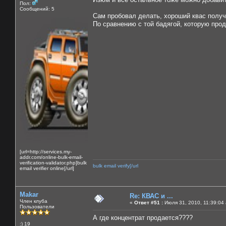
Пол:
Сообщений: 5
Сам пробовал делать, хороший квас получ
По сравнению с той бадягой, которую про
[url=http://services.my-
addr.com/online-bulk-email-
verification-validator.php]bulk
bulk email verify[/url
email verifier online[/url]
Makar
Re: КВАС и ...
Член клуба
«
Ответ #51 :
Июля 31, 2010, 11:39:04
Пользователи
А где концентрат продается????
:) 19