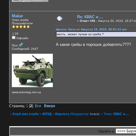
Makar
Re: КВАС и ...
Член клуба
«
Ответ #56 :
Августа 30, 2010, 16:27:
Пользователи
Цитата: Gera от Августа 15, 2010, 06:51:12 am
:) 19
жесть . может лучше из гриба ?
Офлайн
А какие грибы в порошок добавлять????
Пол:
Сообщений: 2447
www.avtomag.net.ua
Страниц:
1
[
2
]
Все
Вверх
>
Клуб вне клуба
>
ФЛУД
>
Берлога
(Модератор:
krava
) > Тема:
КВАС и ...
Перейти в: