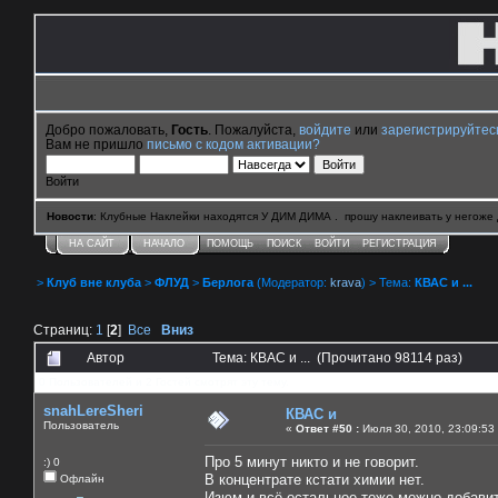
Добро пожаловать,
Гость
. Пожалуйста,
войдите
или
зарегистрируйтес
Вам не пришло
письмо с кодом активации?
Войти
Новости
: Клубные Наклейки находятся У ДИМ ДИМА . прошу наклеивать у негоже 
НА САЙТ
НАЧАЛО
ПОМОЩЬ
ПОИСК
ВОЙТИ
РЕГИСТРАЦИЯ
>
Клуб вне клуба
>
ФЛУД
>
Берлога
(Модератор:
krava
) > Тема:
КВАС и ...
Страниц:
1
[
2
]
Все
Вниз
Автор
Тема: КВАС и ... (Прочитано 98114 раз)
0 Пользователей и 2 Гостей смотрят эту тему.
snahLereSheri
КВАС и
Пользователь
«
Ответ #50 :
Июля 30, 2010, 23:09:53
Про 5 минут никто и не говорит.
:) 0
В концентрате кстати химии нет.
Офлайн
Изюм и всё остальное тоже можно добавит