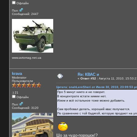
Офлайн
Пол:
Сообщений: 2447
www.avtomag.net.ua
krava
Re: КВАС и
Moderator
«
Ответ #52 :
Августа 11, 2010, 15:53:2
Пользователи
Цитата: snahLereSheri от Июля 30, 2010, 23:09:53 p
Про 5 минут никто и не говорит.
:) 21
В концентрате кстати химии нет.
Офлайн
Изюм и всё остальное тоже можно добавить.
Пол:
Сообщений: 3120
Сам пробовал делать, хороший квас получается.
По сравнению с той бадягой, которую продают на у
Шо за чудо-порошок!?