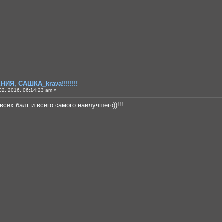
ИЯ, САШКА_krava!!!!!!!!
2, 2016, 06:14:23 am »
всех балг и всего самого наилучшего))!!!