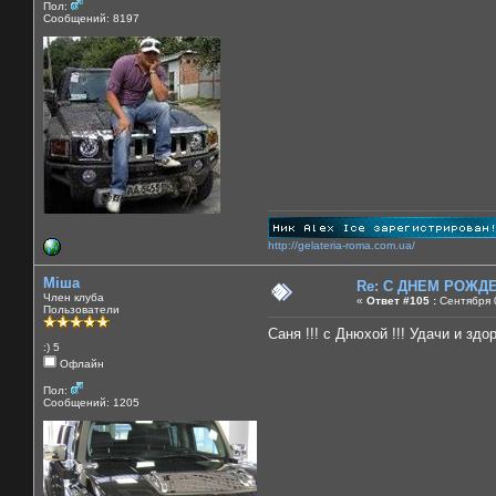
Пол:
Сообщений: 8197
http://gelateria-roma.com.ua/
Міша
Re: C ДНЕМ РОЖДЕН
Член клуба
«
Ответ #105 :
Сентября 0
Пользователи
Саня !!! с Днюхой !!! Удачи и здор
:) 5
Офлайн
Пол:
Сообщений: 1205