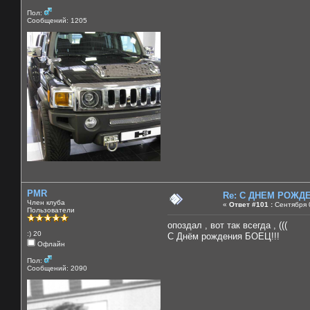
Пол:
Сообщений: 1205
PMR
Re: C ДНЕМ РОЖДЕН
Член клуба
«
Ответ #101 :
Сентября 0
Пользователи
опоздал , вот так всегда , (((
:) 20
С Днём рождения БОЕЦ!!!
Офлайн
Пол:
Сообщений: 2090