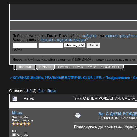
Добро пожаловать,
Гость
. Пожалуйста,
войдите
или
зарегистрируйтес
Вам не пришло
письмо с кодом активации?
Войти
Новости
: Клубные Наклейки находятся У ДИМ ДИМА . прошу наклеивать у негоже 
НА САЙТ
НАЧАЛО
ПОМОЩЬ
ПОИСК
ВОЙТИ
РЕГИСТРАЦИЯ
>
КЛУБНАЯ ЖИЗНЬ, РЕАЛЬНЫЕ ВСТРЕЧИ. CLUB LIFE.
>
Поздравления - Gr
Страниц:
1
2
[
3
]
Все
Вниз
Автор
Тема: C ДНЕМ РОЖДЕНИЯ, САШКА_krav
0 Пользователей и 2 Гостей смотрят эту тему.
Міша
Re: C ДНЕМ РОЖДЕН
Член клуба
«
Ответ #100 :
Сентября 0
Пользователи
Приєднуюсь до привітань. Удачі у
:) 5
Офлайн