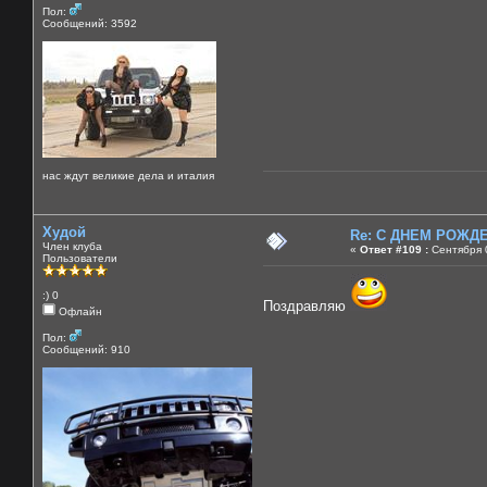
Пол:
Сообщений: 3592
нас ждут великие дела и италия
Худой
Re: C ДНЕМ РОЖДЕН
Член клуба
«
Ответ #109 :
Сентября 0
Пользователи
:) 0
Поздравляю
Офлайн
Пол:
Сообщений: 910