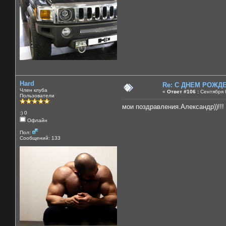
Hard
Re: C ДНЕМ РОЖДЕН
Член клуба
«
Ответ #106 :
Сентября 0
Пользователи
мои поздравления.Александр))!!! 
:) 0
Офлайн
Пол:
Сообщений: 133