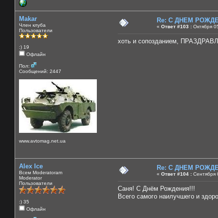
Makar
Re: C ДНЕМ РОЖДЕН
Член клуба
«
Ответ #103 :
Октября 05
Пользователи
хоть и сопозданием, ПРАЗДРА
:) 19
Офлайн
Пол:
Сообщений: 2447
www.avtomag.net.ua
Alex Ice
Re: C ДНЕМ РОЖДЕН
Всем Moderatoram
«
Ответ #104 :
Сентября 0
Moderator
Пользователи
Саня! С Днём Рождения!!!
Всего самого наилучшего и здоро
:) 35
Офлайн