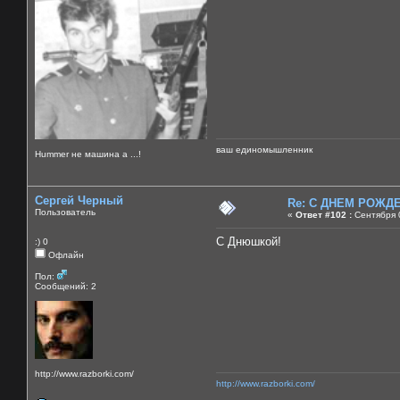
ваш единомышленник
Нummer не машина а ...!
Сергей Черный
Re: C ДНЕМ РОЖДЕН
Пользователь
«
Ответ #102 :
Сентября 0
С Днюшкой!
:) 0
Офлайн
Пол:
Сообщений: 2
http://www.razborki.com/
http://www.razborki.com/