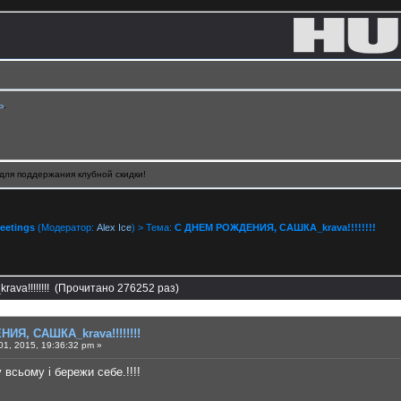
ь
.
для поддержания клубной скидки!
eetings
(Модератор:
Alex Ice
) > Тема:
C ДНЕМ РОЖДЕНИЯ, САШКА_krava!!!!!!!!
a!!!!!!!! (Прочитано 276252 раз)
ИЯ, САШКА_krava!!!!!!!!
1, 2015, 19:36:32 pm »
 всьому і бережи себе.!!!!