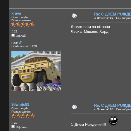
krava
Re: C ДНЕМ РОЖДЕН
Совет клуба
«
Ответ #107 :
Сентября 0
Пользователи
Дякую всім за вітання.
Льоха, Мішаня, Хард.
:) 21
Офлайн
Пол:
Сообщений: 3120
98white89
Re: C ДНЕМ РОЖДЕН
Совет клуба
«
Ответ #108 :
Сентября 0
Пользователи
:) 20
С Днем Рождения!!!
Офлайн