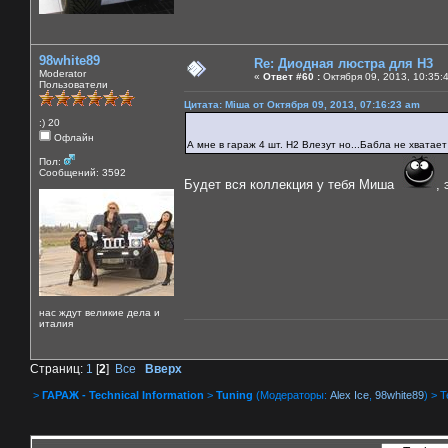
98white89
Re: Диодная люстра для Н3
Moderator
«
Ответ #60 :
Октября 09, 2013, 10:35:
Пользователи
Цитата: Міша от Октября 09, 2013, 07:16:23 am
:) 20
Офлайн
А мне в гараж 4 шт. Н2 Влезут но...Бабла не хватае
Пол:
Сообщений: 3592
Будет вся коллекция у тебя Миша
, 
нас ждут великие дела и
италия
Страниц:
1
[
2
]
Все
Вверх
>
ГАРАЖ - Technical Information
>
Tuning
(Модераторы:
Alex Ice
,
98white89
) > 