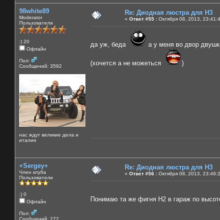
98white89
Re: Диодная люстра для Н3
Moderator
«
Ответ #55 :
Октября 08, 2013, 23:41:
Пользователи
:) 20
да уж, беда
а у меня во двор двушк
Офлайн
Пол:
(хочется а не можеться
)
Сообщений: 3592
нас ждут великие дела и
италия
+Sergey+
Re: Диодная люстра для Н3
Член клуба
«
Ответ #56 :
Октября 08, 2013, 23:46:
Пользователи
:) 0
Понимаю та же фигня Н2 в гараж по высот
Офлайн
Пол:
Сообщений: 272