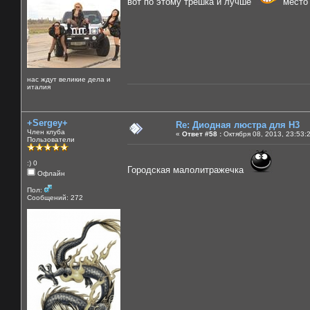
вот по этому трешка и лучше
место 
нас ждут великие дела и
италия
+Sergey+
Re: Диодная люстра для Н3
Член клуба
«
Ответ #58 :
Октября 08, 2013, 23:53:
Пользователи
:) 0
Городская малолитражечка
Офлайн
Пол:
Сообщений: 272