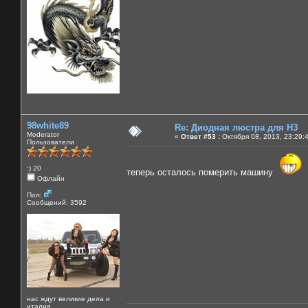
98white89
Re: Диодная люстра для Н3
Moderator
«
Ответ #53 :
Октября 08, 2013, 23:29:
Пользователи
:) 20
теперь осталось померить машину
Офлайн
Пол:
Сообщений: 3592
нас ждут великие дела и
италия