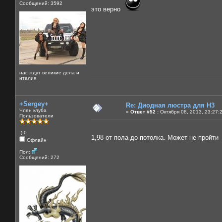
Сообщений: 3592
это верно
нас ждут великие дела и
италия
+Sergey+
Re: Диодная люстра для Н3
Член клуба
«
Ответ #52 :
Октября 08, 2013, 23:27:
Пользователи
:) 0
1,98 от пола до потолка. Может не пройт
Офлайн
Пол:
Сообщений: 272