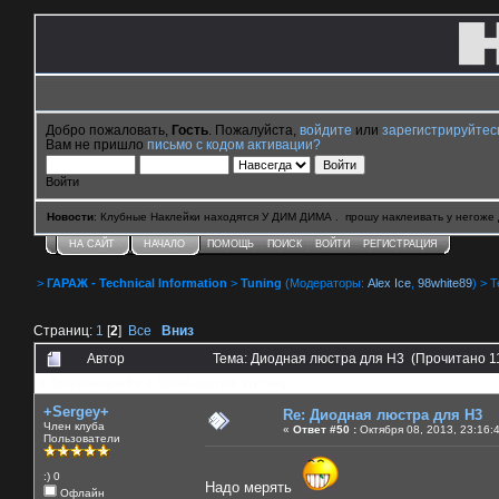
Добро пожаловать,
Гость
. Пожалуйста,
войдите
или
зарегистрируйтес
Вам не пришло
письмо с кодом активации?
Войти
Новости
: Клубные Наклейки находятся У ДИМ ДИМА . прошу наклеивать у негоже 
НА САЙТ
НАЧАЛО
ПОМОЩЬ
ПОИСК
ВОЙТИ
РЕГИСТРАЦИЯ
>
ГАРАЖ - Technical Information
>
Tuning
(Модераторы:
Alex Ice
,
98white89
) > 
Страниц:
1
[
2
]
Все
Вниз
Автор
Тема: Диодная люстра для Н3 (Прочитано 1
0 Пользователей и 2 Гостей смотрят эту тему.
+Sergey+
Re: Диодная люстра для Н3
Член клуба
«
Ответ #50 :
Октября 08, 2013, 23:16:
Пользователи
:) 0
Надо мерять
Офлайн