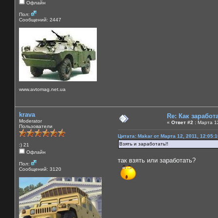
Офлайн
Пол:
Сообщений: 2447
www.avtomag.net.ua
krava
Re: Как зарабо
Moderator
«
Ответ #2 :
Марта 12
Пользователи
Цитата: Makar от Марта 12, 2011, 12:05:
Взять и заработать!!
:) 21
Офлайн
так взять или заработать?
Пол:
Сообщений: 3120