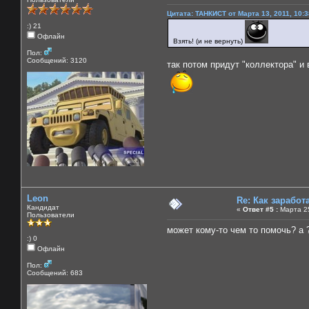
Цитата: ТАНКИСТ от Марта 13, 2011, 10:
:) 21
Офлайн
Взять! (и не вернуть)
Пол:
Сообщений: 3120
так потом придут "коллектора" и
Leon
Re: Как зарабо
Кандидат
«
Ответ #5 :
Марта 25
Пользователи
может кому-то чем то помочь? а 
:) 0
Офлайн
Пол:
Сообщений: 683