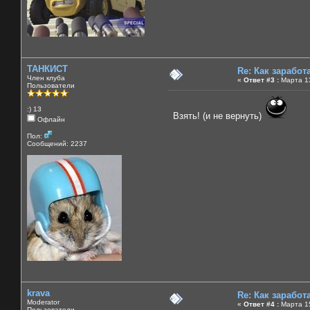
ТАНКИСТ
Re: Как зарабо
Член клуба
«
Ответ #3 :
Марта 13
Пользователи
:) 13
Взять! (и не вернуть)
Офлайн
Пол:
Сообщений: 2237
krava
Re: Как зарабо
Moderator
«
Ответ #4 :
Марта 15
Пользователи