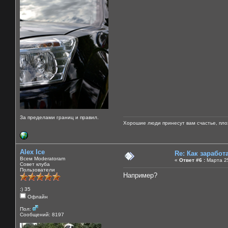
За пределами границ и правил.
Хорошие люди принесут вам счастье, пло
Alex Ice
Re: Как зарабо
Всем Moderatoram
«
Ответ #6 :
Марта 25
Совет клуба
Пользователи
Например?
:) 35
Офлайн
Пол:
Сообщений: 8197