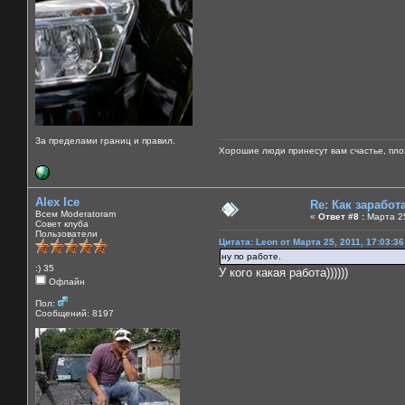
За пределами границ и правил.
Хорошие люди принесут вам счастье, пло
Alex Ice
Re: Как зарабо
Всем Moderatoram
«
Ответ #8 :
Марта 25
Совет клуба
Пользователи
Цитата: Leon от Марта 25, 2011, 17:03:3
ну по работе.
:) 35
У кого какая работа))))))
Офлайн
Пол:
Сообщений: 8197