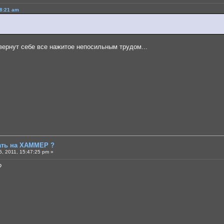
38:21 am
 вернут себе все нажитое непосильным трудом...
тать на ХАММЕР ?
, 2011, 15:47:25 pm »
?