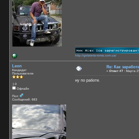
http://gelateria-roma.com.ua/
Leon
Re: Как зарабо
Кандидат
«
Ответ #7 :
Марта 25
Пользователи
ну по работе.
:) 0
Офлайн
Пол:
Сообщений: 683