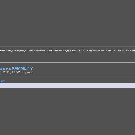
хие люди наградят вас опытом, худшие — дадут вам урок, а лучшие — подарят воспоминан
тать на ХАММЕР ?
, 2011, 17:52:55 pm »
6 pm