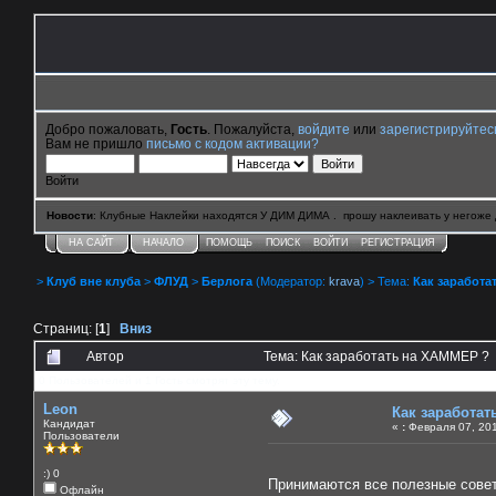
Добро пожаловать,
Гость
. Пожалуйста,
войдите
или
зарегистрируйтес
Вам не пришло
письмо с кодом активации?
Войти
Новости
: Клубные Наклейки находятся У ДИМ ДИМА . прошу наклеивать у негоже 
НА САЙТ
НАЧАЛО
ПОМОЩЬ
ПОИСК
ВОЙТИ
РЕГИСТРАЦИЯ
>
Клуб вне клуба
>
ФЛУД
>
Берлога
(Модератор:
krava
) > Тема:
Как заработа
Страниц: [
1
]
Вниз
Автор
Тема: Как заработать на ХАММЕР ? 
0 Пользователей и 1 Гость смотрят эту тему.
Leon
Как заработа
Кандидат
«
:
Февраля 07, 201
Пользователи
:) 0
Принимаются все полезные сове
Офлайн