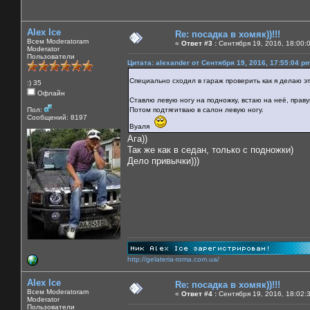
Alex Ice
Re: посадка в хомяк))!!!
Всем Moderatoram
«
Ответ #3 :
Сентября 19, 2016, 18:00:
Moderator
Пользователи
Цитата: alexander от Сентября 19, 2016, 17:55:04 p
Специально сходил в гараж проверить как я делаю э
:) 35
Офлайн
Ставлю левую ногу на подножку, встаю на неё, праву
Пол:
Потом подтягитваю в салон левую ногу.
Сообщений: 8197
Вуаля
Ага))
Так же как в седан, только с подножки)
Дело привычки)))
http://gelateria-roma.com.ua/
Alex Ice
Re: посадка в хомяк))!!!
Всем Moderatoram
«
Ответ #4 :
Сентября 19, 2016, 18:02:
Moderator
Пользователи