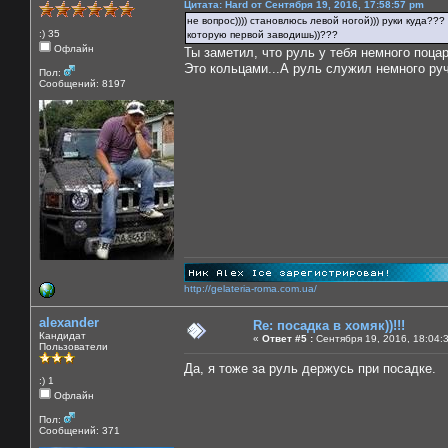
Цитата: Hard от Сентября 19, 2016, 17:58:57 pm
не вопрос)))) становлюсь левой ногой))) руки куда???
:) 35
которую первой заводишь))???
Офлайн
Ты заметил, что руль у тебя немного поца
Это кольцами...А руль служил немного ручк
Пол:
Сообщений: 8197
http://gelateria-roma.com.ua/
alexander
Re: посадка в хомяк))!!!
Кандидат
«
Ответ #5 :
Сентября 19, 2016, 18:04:
Пользователи
Да, я тоже за руль держусь при посадке.
:) 1
Офлайн
Пол:
Сообщений: 371