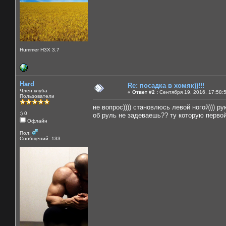
Hummer H3X 3.7
Hard
Re: посадка в хомяк))!!!
Член клуба
«
Ответ #2 :
Сентября 19, 2016, 17:58:
Пользователи
не вопрос)))) становлюсь левой ногой))) ру
:) 0
об руль не задеваешь?? ту которую перво
Офлайн
Пол:
Сообщений: 133