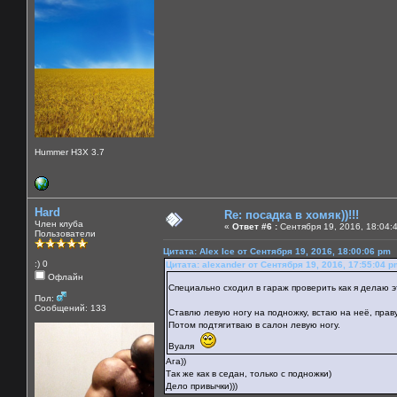
Hummer H3X 3.7
Hard
Re: посадка в хомяк))!!!
Член клуба
«
Ответ #6 :
Сентября 19, 2016, 18:04:
Пользователи
Цитата: Alex Ice от Сентября 19, 2016, 18:00:06 pm
:) 0
Цитата: alexander от Сентября 19, 2016, 17:55:04 p
Офлайн
Специально сходил в гараж проверить как я делаю 
Пол:
Сообщений: 133
Ставлю левую ногу на подножку, встаю на неё, праву
Потом подтягитваю в салон левую ногу.
Вуаля
Ага))
Так же как в седан, только с подножки)
Дело привычки)))