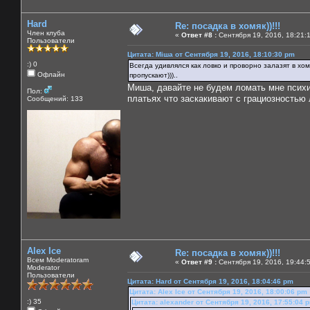
Hard
Re: посадка в хомяк))!!!
Член клуба
«
Ответ #8 :
Сентября 19, 2016, 18:21:
Пользователи
Цитата: Міша от Сентября 19, 2016, 18:10:30 pm
:) 0
Всегда удивлялся как ловко и проворно залазят в хомя
Офлайн
пропускают)))..
Миша, давайте не будем ломать мне психику
Пол:
платьях что заскакивают с грациозностью ла
Сообщений: 133
Alex Ice
Re: посадка в хомяк))!!!
Всем Moderatoram
«
Ответ #9 :
Сентября 19, 2016, 19:44:
Moderator
Пользователи
Цитата: Hard от Сентября 19, 2016, 18:04:46 pm
Цитата: Alex Ice от Сентября 19, 2016, 18:00:06 pm
:) 35
Цитата: alexander от Сентября 19, 2016, 17:55:04 