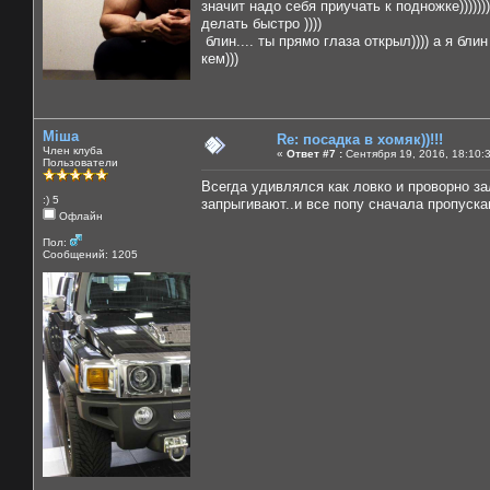
значит надо себя приучать к подножке))))))
делать быстро ))))
блин.... ты прямо глаза открыл)))) а я бл
кем)))
Міша
Re: посадка в хомяк))!!!
Член клуба
«
Ответ #7 :
Сентября 19, 2016, 18:10:
Пользователи
Всегда удивлялся как ловко и проворно зал
:) 5
запрыгивают..и все попу сначала пропускаю
Офлайн
Пол:
Сообщений: 1205