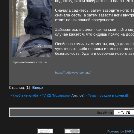
подножку, затем забираетесь в салон. Это
Сначала садитесь, затем заводите ноги: Т
сначала сесть, а затем завести ноги внут
стоит на наклонной поверхности.
Забираетесь в салон, как на скейт: Это о
случае кажется, что сидишь прямо на дор
Особенно комичны моменты, когда долго 
чувствовать себя неловко и смешно, но со
безопасность. Удачи в освоении нового ав
https://radiowave.com.ua/
https://radiowave.com.ua/
Страниц: [
1
]
Вверх
>
Клуб вне клуба
>
ФЛУД
(Модератор:
Alex Ice
) > Тема:
посадка в хомяк))!!!
Перейти в:
Powered by SMF 1