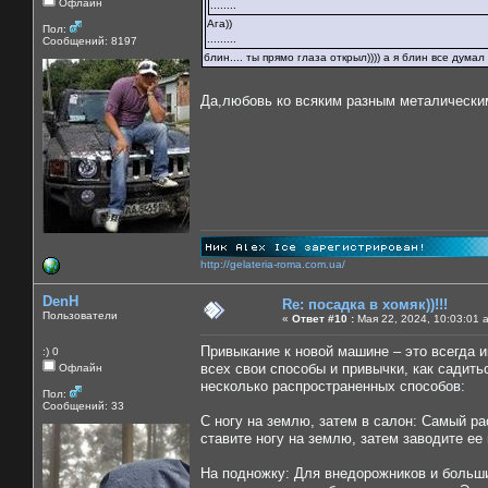
Офлайн
........
Ага))
Пол:
.........
Сообщений: 8197
блин.... ты прямо глаза открыл)))) а я блин все дума
Да,любовь ко всяким разным металически
http://gelateria-roma.com.ua/
DenH
Re: посадка в хомяк))!!!
Пользователи
«
Ответ #10 :
Мая 22, 2024, 10:03:01 
Привыкание к новой машине – это всегда 
:) 0
всех свои способы и привычки, как садить
Офлайн
несколько распространенных способов:
Пол:
Сообщений: 33
С ногу на землю, затем в салон: Самый р
ставите ногу на землю, затем заводите ее 
На подножку: Для внедорожников и больши