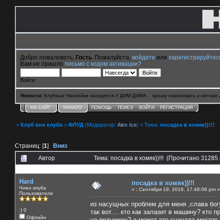
Добро пожаловать,
Гость
. Пожалуйста,
войдите
или
зарегистрируйтес
Вам не пришло
письмо с кодом активации?
Войти
Новости
: Клубные Наклейки находятся У ДИМ ДИМА . прошу наклеивать у негоже 
НА САЙТ
НАЧАЛО
ПОМОЩЬ
ПОИСК
ВОЙТИ
РЕГИСТРАЦИЯ
>
Клуб вне клуба
>
ФЛУД
(Модератор:
Alex Ice
) > Тема:
посадка в хомяк))!!!
Страниц: [
1
]
Вниз
Автор
Тема: посадка в хомяк))!!! (Прочитано 31285 
0 Пользователей и 2 Гостей смотрят эту тему.
Hard
посадка в хомяк))!!!
Член клуба
«
:
Сентября 19, 2016, 17:48:06 pm »
Пользователи
из насущных проблем для меня ,слава богу
:) 0
так вот.... кто как залазит в машину? кто 
Офлайн
на подножку? а может кто сначала мостит с