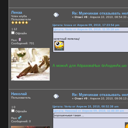
Ленаа
Re: Мужчинам отказывать нель
Член клуба
«
Ответ #8 :
Апреля 10, 2010, 08:54:33
Пользователи
Цитата: krava от Апреля 09, 2010, 17:23:54 pm
:) 12
Цитата: Vertu от Апреля 09, 2010, 11:35:18 am
Офлайн
зачетный попелац!
Пол:
Сообщений: 701
А можнА для АбразоваНых блАндинАк,шо т
Николай
Re: Мужчинам отказывать нель
Пользователь
«
Ответ #9 :
Апреля 10, 2010, 09:06:13
Цитата: Vertu от Апреля 10, 2010, 08:52:38 am
:) 0
Цитата: Николай от Апреля 09, 2010, 11:46:30 am
Офлайн
хорошенькая такая ...
Пол:
Сообщений: 0