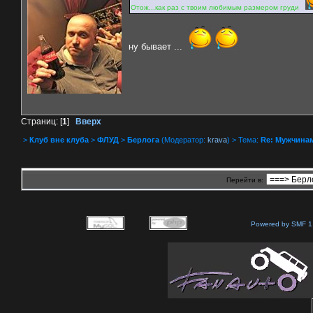
Отож...как раз с твоим любимым размером груди
ну бывает ...
Страниц: [
1
]
Вверх
>
Клуб вне клуба
>
ФЛУД
>
Берлога
(Модератор:
krava
) > Тема:
Re: Мужчинам
Перейти в:
Powered by SMF 1