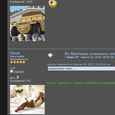
Сообщений: 3120
Ленаа
Re: Мужчинам отказывать нель
Член клуба
«
Ответ #7 :
Апреля 10, 2010, 08:52:38
Пользователи
Цитата: Николай от Апреля 09, 2010, 11:46:30 am
:) 12
хорошенькая такая ...
Офлайн
Пол:
Сообщений: 701
Отож...как раз с твоим любимым размером