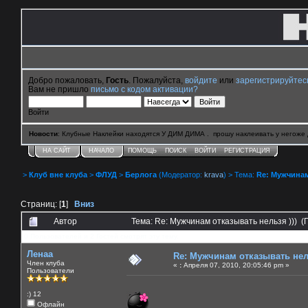
Добро пожаловать,
Гость
. Пожалуйста,
войдите
или
зарегистрируйтес
Вам не пришло
письмо с кодом активации?
Войти
Новости
: Клубные Наклейки находятся У ДИМ ДИМА . прошу наклеивать у негоже 
НА САЙТ
НАЧАЛО
ПОМОЩЬ
ПОИСК
ВОЙТИ
РЕГИСТРАЦИЯ
>
Клуб вне клуба
>
ФЛУД
>
Берлога
(Модератор:
krava
) > Тема:
Re: Мужчинам
Страниц: [
1
]
Вниз
Автор
Тема: Re: Мужчинам отказывать нельзя ))) (
0 Пользователей и 2 Гостей смотрят эту тему.
Ленаа
Re: Мужчинам отказывать нель
Член клуба
«
:
Апреля 07, 2010, 20:05:46 pm »
Пользователи
:) 12
Офлайн